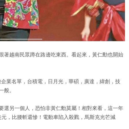
跟著越南民眾蹲在路邊吃東西。看起來，黃仁勳也開始
應鏈企業名單，台積電，日月光，華碩，廣達，緯創，技
一般。
t，如果要選另一個人，恐怕非黃仁勳莫屬！相對來看，這一年
89億美元，比腰斬還慘！電動車陷入殺戮，馬斯克光芒減