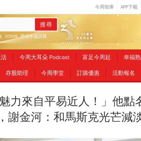
搜尋
金
00939
勞保年金試算
生活
今周大耳朵 Podcast
富足今周起
幸福熟
存股助理
今周學堂
訂購優惠
活動報名
魅力來自平易近人！」他點
，謝金河：和馬斯克光芒減