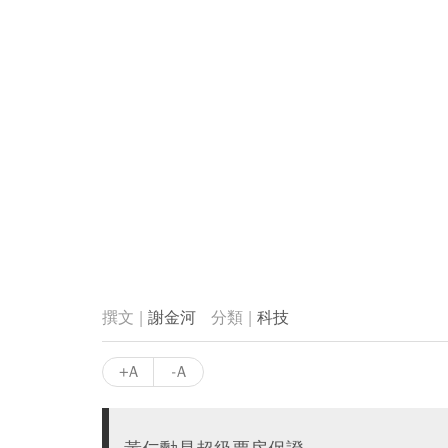
謝金河
科技
+A
-A