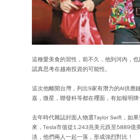
這種愛美食的習性，前不久，他到河內，也
認真思考在越南投資的可能性。
這次他離開台灣，列出9家有潛力的AI供
嘉，微星，聯發科等都在𥚃面，有如報明牌
去年時代雜誌封面人物選Taylor Swif
來，Tesla市值從1.243兆美元跌至58
淡，他們兩人一起一落，形成強烈對比！