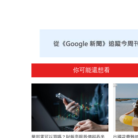
你可能還想看
PR
華邦電可以買嗎？財報亮眼股價卻吞半
出國花費難