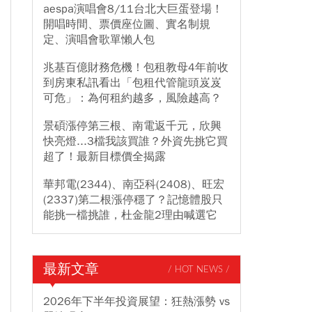
aespa演唱會8/11台北大巨蛋登場！
開唱時間、票價座位圖、實名制規
定、演唱會歌單懶人包
兆基百億財務危機！包租教母4年前收
到房東私訊看出「包租代管龍頭岌岌
可危」：為何租約越多，風險越高？
景碩漲停第三根、南電返千元，欣興
快亮燈...3檔我該買誰？外資先挑它買
超了！最新目標價全揭露
華邦電(2344)、南亞科(2408)、旺宏
(2337)第二根漲停穩了？記憶體股只
能挑一檔挑誰，杜金龍2理由喊選它
最新文章
/ HOT NEWS /
2026年下半年投資展望：狂熱漲勢 vs