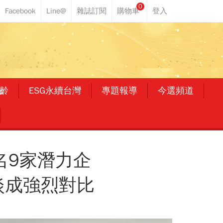
0
齡
ESG永續台灣
專題報導
今選頻道
名9家潛力企
淡成強烈對比