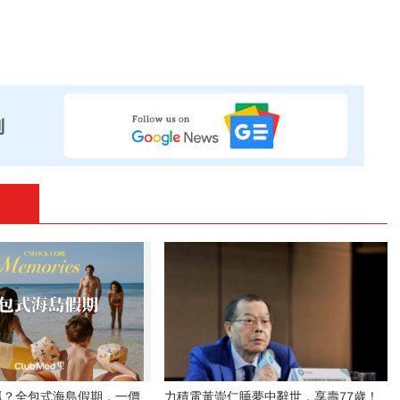
抓？全包式海島假期，一價
力積電黃崇仁睡夢中辭世，享壽77歲！