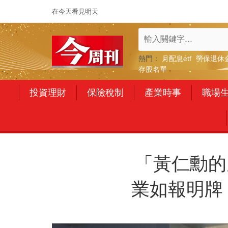
在今天看見明天
熱門：
月配息etf
勞保退休
存股名單
投資理財
保險稅制
產業時事
職場
「黃仁勳的
業如報明牌