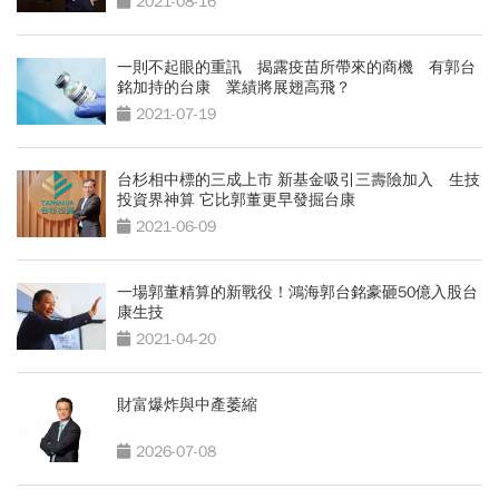
2021-08-16
一則不起眼的重訊 揭露疫苗所帶來的商機 有郭台
銘加持的台康 業績將展翅高飛？
2021-07-19
台杉相中標的三成上市 新基金吸引三壽險加入 生技
投資界神算 它比郭董更早發掘台康
2021-06-09
一場郭董精算的新戰役！鴻海郭台銘豪砸50億入股台
康生技
2021-04-20
財富爆炸與中產萎縮
2026-07-08