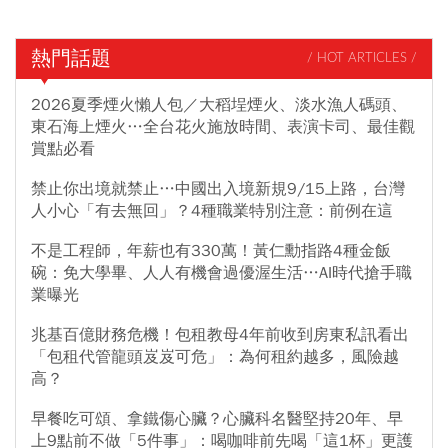
熱門話題
/ HOT ARTICLES /
2026夏季煙火懶人包／大稻埕煙火、淡水漁人碼頭、
東石海上煙火…全台花火施放時間、表演卡司、最佳觀
賞點必看
禁止你出境就禁止…中國出入境新規9/15上路，台灣
人小心「有去無回」？4種職業特別注意：前例在這
不是工程師，年薪也有330萬！黃仁勳指路4種金飯
碗：免大學畢、人人有機會過優渥生活…AI時代搶手職
業曝光
兆基百億財務危機！包租教母4年前收到房東私訊看出
「包租代管龍頭岌岌可危」：為何租約越多，風險越
高？
早餐吃可頌、拿鐵傷心臟？心臟科名醫堅持20年、早
上9點前不做「5件事」：喝咖啡前先喝「這1杯」更護