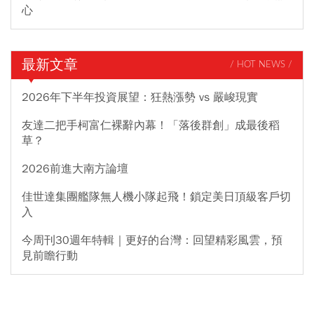
心
最新文章
/ HOT NEWS /
2026年下半年投資展望：狂熱漲勢 vs 嚴峻現實
友達二把手柯富仁裸辭內幕！「落後群創」成最後稻
草？
2026前進大南方論壇
佳世達集團艦隊無人機小隊起飛！鎖定美日頂級客戶切
入
今周刊30週年特輯｜更好的台灣：回望精彩風雲，預
見前瞻行動