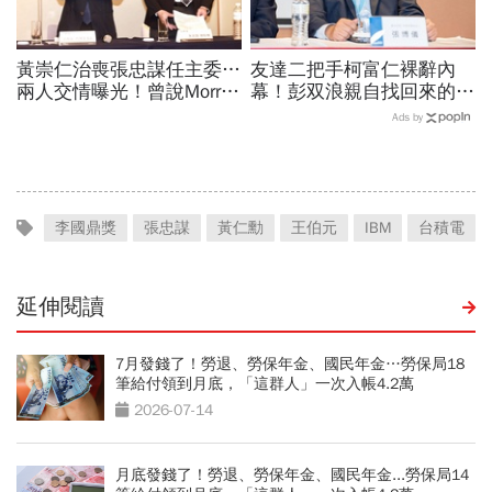
黃崇仁治喪張忠謀任主委…
友達二把手柯富仁裸辭內
兩人交情曝光！曾說Morris
幕！彭双浪親自找回來的接
是老大：力積電能活都他幫
班人，為何最後撕破臉？
Ads by
我！遺屬發聲「明年定要配
「落後群創」成最後稻草？
股」
李國鼎獎
張忠謀
黃仁勳
王伯元
IBM
台積電
延伸閱讀
7月發錢了！勞退、勞保年金、國民年金…勞保局18
筆給付領到月底，「這群人」一次入帳4.2萬
2026-07-14
月底發錢了！勞退、勞保年金、國民年金...勞保局14