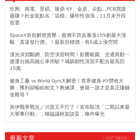
欣興、南電、景碩、臻鼎-KY、金居、尖點...PCB買誰
最賺？杜金龍點名「這檔」爆炸性強漲，11月末升段
首選
SpaceX首批解禁賣壓，股價不跌反暴漲15%創最大漲
幅「直逼發行價」！最新目標價：有6成上漲空間
漢光演習斷網、防空演習時間！影響範圍、交通異動…
捷運台鐵高鐵公車停駛？城鎮韌性演習不配合最高罰
15萬
健身工廠 vs World Gym大解密！世界健身-KY營收大
勝，獲利卻輸給柏文？教練課、會籍…誰才是真正賺錢
金雞母？
美伊戰爭戰況／川普又不打了！宣布取消「二戰以來最
大軍事行動」，稱協議框架談妥，條件曝光
最新文章
/ HOT NEWS /