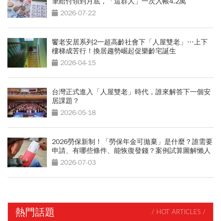
筆給付領到月底，「這群人」一次入帳4.2萬
2026-07-22
饗老安居系列2一超高齡社會下「人屋雙老」…上下
樓梯成苦行！換居趨勢崛起促樂齡宅誕生
2026-04-15
台灣正式進入「人屋雙老」時代，誰來解答下一個安
居課題？
2026-05-18
2026勞保新制！「勞保年金可拋棄」是什麼？誰需要
申請、有哪些條件、能恢復發錢？案例試算圖解懶人
包
2026-07-03
熱門話題
/ HOT ARTICLES /