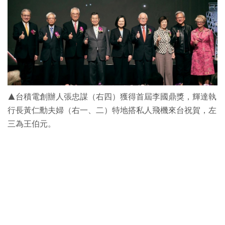
▲台積電創辦人張忠謀（右四）獲得首屆李國鼎獎，輝達執
行長黃仁勳夫婦（右一、二）特地搭私人飛機來台祝賀，左
三為王伯元。