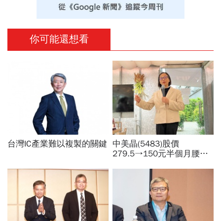
你可能還想看
台灣IC產業難以複製的關鍵
中美晶(5483)股價
279.5→150元半個月腰
斬，徐秀蘭端出Q2好成
績、罕見抱屈自家股票：真
的被低估了