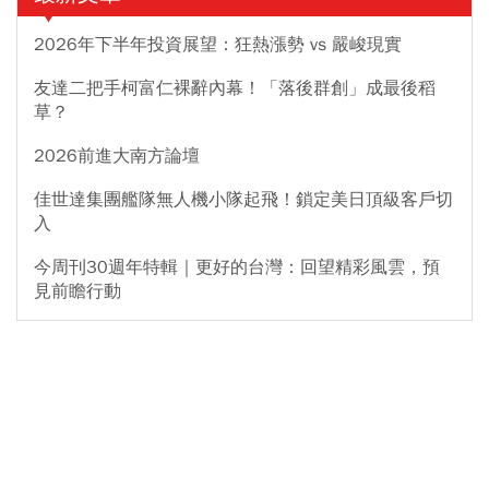
2026年下半年投資展望：狂熱漲勢 vs 嚴峻現實
友達二把手柯富仁裸辭內幕！「落後群創」成最後稻
草？
2026前進大南方論壇
佳世達集團艦隊無人機小隊起飛！鎖定美日頂級客戶切
入
今周刊30週年特輯｜更好的台灣：回望精彩風雲，預
見前瞻行動