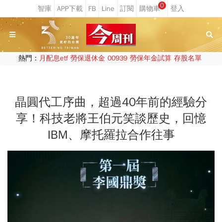
0
熱門：
月配息etf
勞保退休金
00939
勞保年金試算
存股名單
晶圓代工序曲，超過40年前的經驗分
享！科技老將王伯元笑談歷史，回憶
IBM、摩托羅拉合作往事