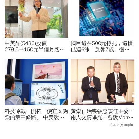
中美晶(5483)股價
國巨還在500元掙扎，這檔
279.5→150元半個月腰
已連6漲「反彈7成」衝千
斬，徐秀蘭端出Q2好成
金股，法人喊到1430元，
績、罕見抱屈自家股票：真
還有5成空間
的被低估了
科技冷戰 開拓「便宜又夠
黃崇仁治喪張忠謀任主委…
強的第三條路」 中美競爭
兩人交情曝光！曾說Morris
進入新回合 月之暗面開源
是老大：力積電能活都他幫
Ads by
策略 改寫AI獲利模式
我！遺屬發聲「明年定要配
股」