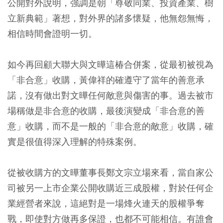
公開對外說明，強調是朝「尊敬同業、投資產業、樹
立新典範」著想，對外界的諸多懷疑，他無怨無悔，
相信時間會證明一切。
如今再回顧大聯大與文曄這椿合併案，從最初被視為
「非合意」收購，黃偉祥的確遵守了當年的善意承
諾，沒有做出對文曄任何敵意與傷害的事。過去被市
場稱做是非合意的收購，最後演變成「非合意的善
意」收購，而不是一般的「非合意的敵意」收購，確
實是很值得深入理解的特殊案例。
從被收購方的文曄董事長鄭文宗立場來看，當自家公
司被另一上市企業公開收購近三成股權，對於任何企
業經營者來說，這絕對是一場烽火連天的股權爭奪
戰，即使對方做再多保證，也都不可能相信。有誰會