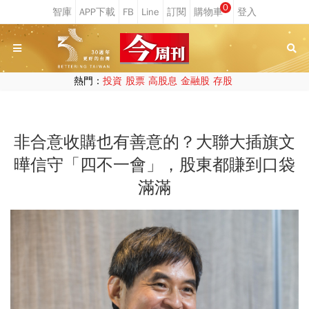
0
熱門：
投資
股票
高股息
金融股
存股
非合意收購也有善意的？大聯大插旗文
曄信守「四不一會」，股東都賺到口袋
滿滿