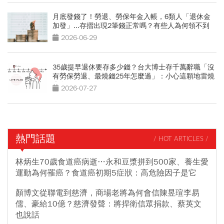
月底發錢了！勞退、勞保年金入帳，6類人「退休金
加發」...存摺出現2筆錢正常嗎？有些人為何領不到
2026-06-29
35歲提早退休要存多少錢？台大博士存千萬辭職「沒
有勞保勞退、最燒錢25年怎麼過」：小心這顆地雷燒
光存款
2026-07-27
熱門話題
/ HOT ARTICLES /
林炳生70歲食道癌病逝…永和豆漿拼到500家、養生愛
運動為何罹癌？食道癌初期5症狀：高危險因子是它
顏博文從聯電到慈濟，商場老將為何會信陳昱瑄李易
儒、豪給10億？慈濟發聲：將捍衛信眾捐款、蔡英文
也說話