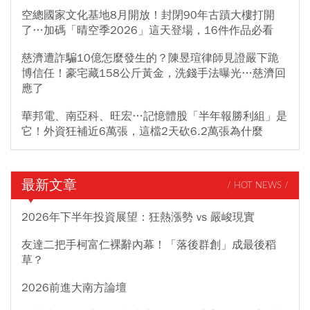
空總國家文化基地8月開放！封閉90年古蹟大樓打開
了…加碼「晴空季2026」這天登場，16件作品必看
慈濟遭詐騙10億怎麼發生的？陳昱瑄律師見證嚴下跪
博信任！豪宅藏158公斤黃金，洗錢手法曝光…慈濟回
應了
華邦電、南亞科、旺宏…記憶體股「半年報勝利組」是
它！外資狂補近6萬張，這檔2天砍6.2萬張為什麼
最新文章
/ HOT NEWS /
2026年下半年投資展望：狂熱漲勢 vs 嚴峻現實
友達二把手柯富仁裸辭內幕！「落後群創」成最後稻
草？
2026前進大南方論壇