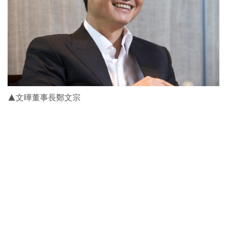
▲文曄董事長鄭文宗