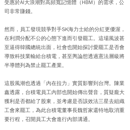
受惠於AI大浪潮對高頻寬記憶體（HBM）的需求，公
司非常賺錢。
然而，員工發現競爭對手SK海力士給的分紅更優渥，
在利潤分配不公的心態下進而引發罷工。這場風波甚
至逼得韓國總統出面，社會也開始探討愛罷工是否會
導致科技業輸給台積電，甚至輿論想透過憲法層級將
半導體列為禁止罷工產業。
這股風潮也透過「內在拉力」實質影響到台灣。陳業
鑫透露，台積電員工內部也開始傳出聲音，質疑龐大
獲利是否都給了股東，並考慮是否該效法三星去組織
工會來罷工，為此台積電董事長魏哲家還特地取消重
要行程，召開員工大會進行內部溝通。