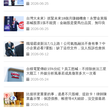
爭？
2026-06-25
台灣大未來》抓緊未來18個月賺錢機會！永豐金黃蔭
基喊股票1張不能賣：金融股是愛馬仕品質、無印良
品價格
2026-06-25
職場霸凌新法7/1上路！公司氣氛融洽不會有事？中
小企業必看7要點：缺了這些文件，沒人投訴也會挨
罰
2026-06-12
台積電驚傳砍15%分紅？員工怒喊：不排除效法三星
大罷工！外媒分析風暴若成真傷害多大一次看
2026-05-24
比接班更重要的事，遺產不只股權、提款卡！律師陳
業鑫示警：保證債務、帳密等4大細節，沒交接最易
出事
2026-04-01