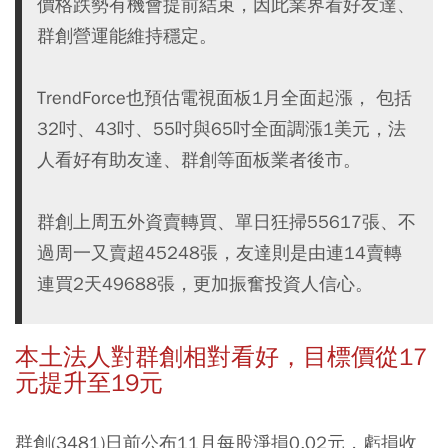
價格跌勢有機會提前結束，因此業界看好友達、
群創營運能維持穩定。
TrendForce也預估電視面板1月全面起漲， 包括
32吋、43吋、55吋與65吋全面調漲1美元，法
人看好有助友達、群創等面板業者後市。
群創上周五外資賣轉買、單日狂掃55617張、不
過周一又賣超45248張，友達則是由連14賣轉
連買2天49688張，更加振奮投資人信心。
本土法人對群創相對看好，目標價從17
元提升至19元
群創(3481)日前公布11月每股淨損0.02元，虧損收