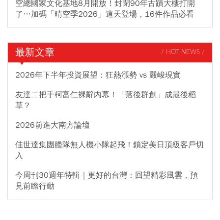
空總國家文化基地8月開放！封閉90年古蹟大樓打開
了…加碼「晴空季2026」這天登場，16件作品必看
最新文章
/ HOT NEWS /
2026年下半年投資展望：狂熱漲勢 vs 嚴峻現實
友達二把手柯富仁裸辭內幕！「落後群創」成最後稻
草？
2026前進大南方論壇
佳世達集團艦隊無人機小隊起飛！鎖定美日頂級客戶切
入
今周刊30週年特輯｜更好的台灣：回望精彩風雲，預
見前瞻行動