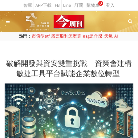
0
熱門：
市值型etf
股票股利怎麼算
esg是什麼
天氣
AI
破解開發與資安雙重挑戰 資策會建構
敏捷工具平台賦能企業數位轉型