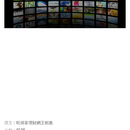
旺得富理財網王郁惠