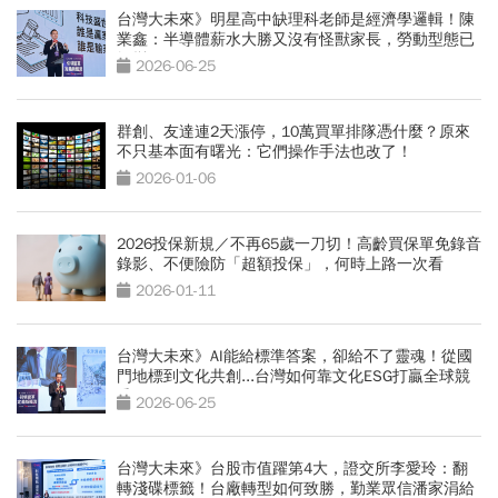
台灣大未來》明星高中缺理科老師是經濟學邏輯！陳
業鑫：半導體薪水大勝又沒有怪獸家長，勞動型態已
轉變
2026-06-25
群創、友達連2天漲停，10萬買單排隊憑什麼？原來
不只基本面有曙光：它們操作手法也改了！
2026-01-06
2026投保新規／不再65歲一刀切！高齡買保單免錄音
錄影、不便險防「超額投保」，何時上路一次看
2026-01-11
台灣大未來》AI能給標準答案，卻給不了靈魂！從國
門地標到文化共創...台灣如何靠文化ESG打贏全球競
爭？
2026-06-25
台灣大未來》台股市值躍第4大，證交所李愛玲：翻
轉淺碟標籤！台廠轉型如何致勝，勤業眾信潘家涓給