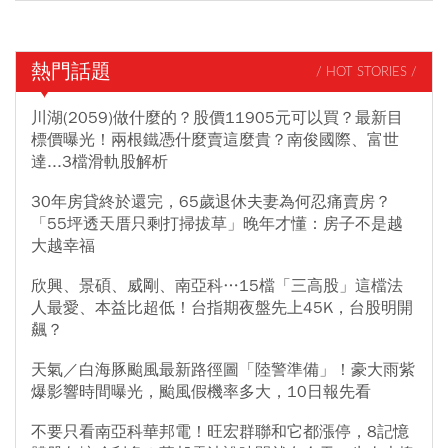
熱門話題
/ HOT STORIES /
川湖(2059)做什麼的？股價11905元可以買？最新目
標價曝光！兩根鐵憑什麼賣這麼貴？南俊國際、富世
達...3檔滑軌股解析
30年房貸終於還完，65歲退休夫妻為何忍痛賣房？
「55坪透天厝只剩打掃拔草」晚年才懂：房子不是越
大越幸福
欣興、景碩、威剛、南亞科…15檔「三高股」這檔法
人最愛、本益比超低！台指期夜盤先上45K，台股明開
飆？
天氣／白海豚颱風最新路徑圖「陸警準備」！豪大雨紫
爆影響時間曝光，颱風假機率多大，10日報先看
不要只看南亞科華邦電！旺宏群聯和它都漲停，8記憶