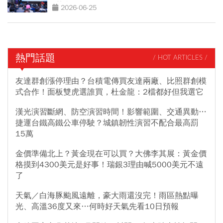
3策略
2026-06-25
熱門話題
/ HOT ARTICLES /
友達群創漲停理由？台積電傳買友達兩廠、比照群創模
式合作！面板雙虎選誰買，杜金龍：2檔都好但我選它
漢光演習斷網、防空演習時間！影響範圍、交通異動…
捷運台鐵高鐵公車停駛？城鎮韌性演習不配合最高罰
15萬
金價準備北上？黃金現在可以買？大佛李其展：黃金價
格摸到4300美元是好事！瑞銀3理由喊5000美元不遠
了
天氣／白海豚颱風遠離，豪大雨還沒完！雨區熱點曝
光、高溫36度又來…何時好天氣先看10日預報