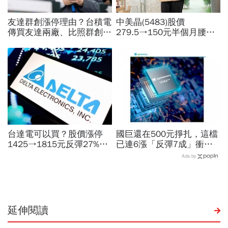
友達群創漲停理由？台積電
中美晶(5483)股價
傳買友達兩廠、比照群創模
279.5→150元半個月腰
式合作！面板雙虎選誰買？
斬，徐秀蘭端出Q2好成
杜金龍：2檔都好但我選它
績、罕見抱屈自家股票：真
的被低估了
台達電可以買？股價漲停
國巨還在500元掙扎，這檔
1425→1815元反彈27%！
已連6漲「反彈7成」衝千
不只營收可期還有啥利多？
金股，法人喊到1430元，
Ads by
目標價、散熱王牌神秘面紗
還有5成空間
曝光
延伸閱讀