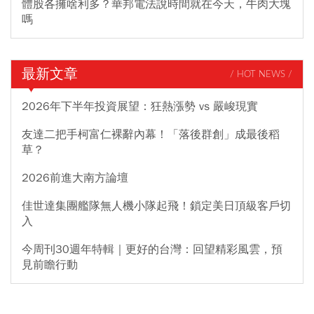
體股各擁啥利多？華邦電法說時間就在今天，牛肉大塊
嗎
最新文章
/ HOT NEWS /
2026年下半年投資展望：狂熱漲勢 vs 嚴峻現實
友達二把手柯富仁裸辭內幕！「落後群創」成最後稻
草？
2026前進大南方論壇
佳世達集團艦隊無人機小隊起飛！鎖定美日頂級客戶切
入
今周刊30週年特輯｜更好的台灣：回望精彩風雲，預
見前瞻行動