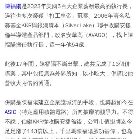
陳福陽
是2023年美國5百大企業薪酬最高的執行長，
過往也多次榮獲「打工皇帝」冠冕。2006年著名私
募基金KKR與銀湖資本（Silver Lake）聯手收購安捷
倫半導體產品部門，改名安華高（AVAGO），找上陳
福陽擔任執行長，這一年他54歲。
此後17年間，陳福陽不斷出擊，總共完成了13個併
購案，其中包括廣為外界所知，以小吃大，併購比他
營收大兩倍的博通。
併購是陳福陽建立企業護城河的手段，也築起如今在
ASIC
（特定應用積體電路）所向披靡的競爭力。不得
不說，伯樂KKR從收購安捷倫後，公司市值掛牌迄今
足足漲了143倍以上，千里馬陳福陽厥功甚偉，也為