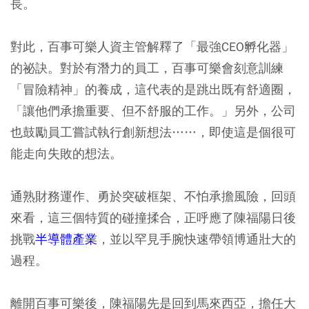
長。
對此，百事可樂人資主管解釋了「最強CEO孵化器」
的祕訣。對於有潛力的員工，百事可樂會刻意訓練
「冒險精神」的養成，這代表的是跳出既有舒適圈，
「讓他們承擔重要、但不舒服的工作。」另外，公司
也鼓勵員工嘗試執行創新想法……，即使這是個很可
能走向失敗的想法。
通熟財務運作、勇於突破框架、不怕承擔風險，回頭
來看，這三個特質的碰撞揉合，正呼應了陳福陽日後
挑戰
半導體產業
，並以罕見手腕快速帶領博通壯大的
過程。
離開百事可樂後，陳福陽先是回到馬來西亞，擔任大