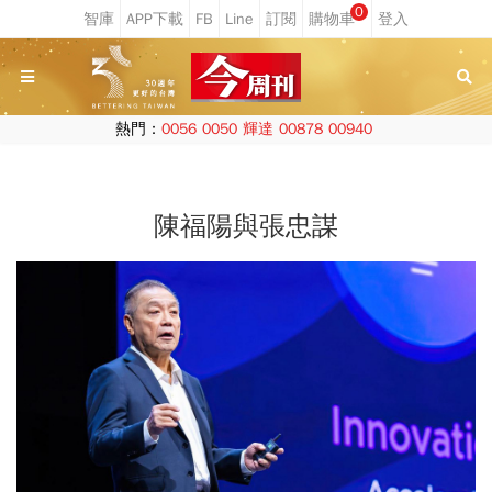
0
熱門：
0056
0050
輝達
00878
00940
陳福陽與張忠謀