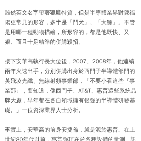
雖然英文名字帶著獵鷹特質，但是半導體業界對陳福
陽更常見的形容，多半是「鬥犬」、「大鱷」。不管
是用哪一種動物描繪，所形容的，都是他既快、又
狠、而且十足精準的併購殺招。
接下安華高執行長大位後，2007、2008年，他連續
兩年火速出手，分別併購出身於西門子半導體部門的
英飛凌光纖、無線射頻事業部，「不要小看這些『事
業部』，要知道，像西門子、AT&T、惠普這些系統品
牌大廠，早年都在各自領域擁有很強的半導體研發基
礎。」一位資深業界人士分析。
事實上，安華高的前身安捷倫，就是源於惠普。在上
世紀80年代以前，惠普強項在於各種設備的量測、訊