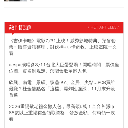
熱門話題
/ HOT ARTICLES /
《吉伊卡哇》電影7/31上映！威秀影城特典、預售套
票…販售資訊整理，討伐棒+小卡必收、上映戲院一文
看
aespa演唱會8/11台北大巨蛋登場！開唱時間、票價座
位圖、實名制規定、演唱會歌單懶人包
欣興、南電、景碩、臻鼎-KY、金居、尖點...PCB買誰
最賺？杜金龍點名「這檔」爆炸性強漲，11月末升段
首選
2026重陽敬老禮金懶人包，最高領5萬！全台各縣市
65歲以上重陽禮金領取資格、發放金額、何時領一次
看