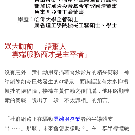
眾大咖前 一語驚人
「雲端服務商才是主宰者」
沒有意外，黃仁勳用穿插著奇炫影片的精采簡報，神
準鋪陳如今已然發生的AI場景；而講話沒有太多抑揚
頓挫的陳福陽，接棒在黃仁勳之後開講，他用略顯樸
素的簡報，說出了一段「不太識相」的預言。
「社群網路正在驅動
雲端服務業
者的半導體支
出……。那麼，未來會怎麼樣呢？」在一群半導體硬