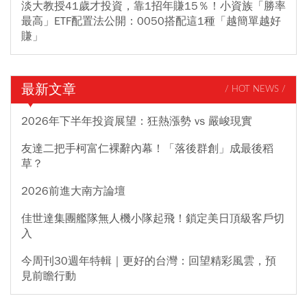
淡大教授41歲才投資，靠1招年賺15％！小資族「勝率
最高」ETF配置法公開：0050搭配這1種「越簡單越好
賺」
最新文章
/ HOT NEWS /
2026年下半年投資展望：狂熱漲勢 vs 嚴峻現實
友達二把手柯富仁裸辭內幕！「落後群創」成最後稻
草？
2026前進大南方論壇
佳世達集團艦隊無人機小隊起飛！鎖定美日頂級客戶切
入
今周刊30週年特輯｜更好的台灣：回望精彩風雲，預
見前瞻行動