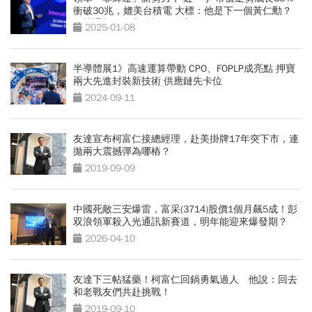
衝破30兆，媲美台積電 大標：他是下一個黃仁勳？
—博通打工皇帝陳福陽拚搏傳奇—
2025-01-08
半導體展1》高速運算帶動 CPO、FOPLP成亮點 押寶
兩大先進封裝新技術 供應鏈先卡位
2024-09-11
友達宣布柯富仁接總經理，赴美掛牌17年突下市，連
拋兩大震撼彈為哪樁？
2019-09-09
中國死敵三安爆雷，富采(3714)股價1個月飆5成！彭
双浪領軍殺入光通訊新賽道，明年能迎來爆發期？
2026-04-10
友達下三帖猛藥！柯富仁回鍋勇氣過人 他說：回去
和老戰友們共赴挑戰！
2019-09-10