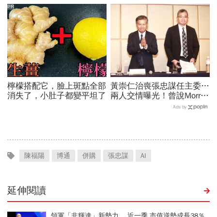
「落後群創」成最後稻草？
PR
檸檬搭配它，臉上斑點全部
黃崇仁治喪張忠謀任主委…
消失了，小肚子都變平坦了
兩人交情曝光！曾說Morris
是老大：力積電能活都他幫
Ads by
我！遺屬發聲「明年定要配
股」
陳福陽
博通
併購
張忠謀
AI
延伸閱讀
領軍「非輝達」新勢力， 近一季 市值逆勢成長38％