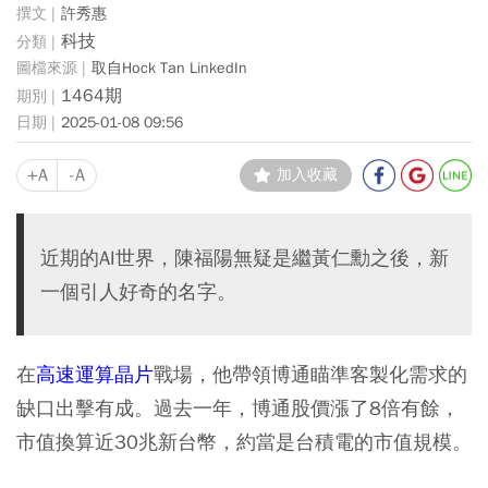
許秀惠
科技
取自Hock Tan LinkedIn
1464期
2025-01-08 09:56
+A
-A
加入收藏
近期的AI世界，陳福陽無疑是繼黃仁勳之後，新
一個引人好奇的名字。
在
高速運算晶片
戰場，他帶領博通瞄準客製化需求的
缺口出擊有成。過去一年，博通股價漲了8倍有餘，
市值換算近30兆新台幣，約當是台積電的市值規模。