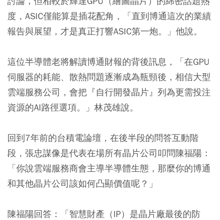
討論，但相較於輝達GPU（繪圖晶片）的綿密話題熱
度，ASIC僅能算是插花配角，「直到博通這次的業績
報告與展望，才是真正打響ASIC第一炮。」他說。
這位半導體老將解讀博通財報的背後訊息，「在GPU
伺服器的耗能、散熱問題逐漸成為瓶頸後，相信大型
雲端服務公司，會把『自行開發晶片』列為更需投注
資源的AI路徑選項。」林茂雄說。
回到7年前的台積電論壇，在後半段的問答互動階
段，張忠謀像是代表在場所有晶片公司叩問陳福陽：
「你說雲端服務商會主導半導體生態，那麼你的博通
和其他晶片公司該如何凸顯價值呢？」
陳福陽回答：「智慧財產（IP）是晶片廠最後的防