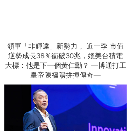
領軍「非輝達」新勢力， 近一季 市值
逆勢成長38％衝破30兆，媲美台積電
大標：他是下一個黃仁勳？ —博通打工
皇帝陳福陽拚搏傳奇—