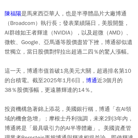
陳福陽
是馬來西亞華人，也是半導體晶片大廠博通
（Broadcom）執行長；發表業績隔日，美股開盤，
AI群雄如王者輝達（NVIDIA），以及超微（AMD）、
微軟、Google、亞馬遜等股價盡皆下挫，博通卻似遺
世獨立，當日股價剽悍拉出超過二四％的驚人漲幅。
這一天，博通市值首破1兆美元大關，超過排名第10
的台積電。截至2025年1月6日，
博通
近3個月的
38％股價漲幅，更遠勝輝達的14％。
投資機構急著錦上添花，美國銀行稱，博通「在AI領
域的機會急增」；摩根士丹利強調，未來2到3年內，
博通將是「最具吸引力的AI半導體廠」。美國資產管
理業者Bernstein更把博通與輝達相提並論，即使輝達