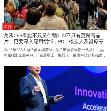
科技
美國CES看點不只黃仁勳》AI不只有更厲害晶
片，更要深入應用場域，PC、機器人及醫療等
三大領域
2025年CES主題依然圍繞著AI，晶片廠發表最新一代晶片、品
牌廠端出全新AI PC； 在展場上，機器人、健康科技頗具亮點，
揭示AI已經深入生活。