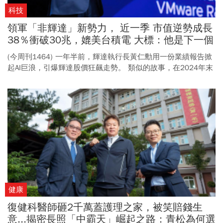
科技
領軍「非輝達」新勢力， 近一季 市值逆勢成長
38％衝破30兆，媲美台積電 大標：他是下一個
黃仁勳？ —博通打工皇帝陳福陽拚搏傳奇—
(今周刊1464) 一年半前，輝達執行長黃仁勳用一份業績報告掀
起AI巨浪，引爆輝達股價狂飆走勢。 類似的故事，在2024年末
再次上演，這一回的主角，是晶片大廠博通與其執行長陳福
陽。 而他所掀起的，則是名為ASIC的AI算力新趨勢。 不同於黃
仁勳，陳福陽的舉手投足不算具有明星魅力，在半導體產業亦
是半路出家； 但這位非典型的科技產業執行長，卻用他的財務
專業快速打造30兆市值博通帝國，成為AI戰場上不可忽視的另
一位領銜旗手。
健康
復健科醫師砸2千萬蓋護理之家，被笑賠錢生
意...揭密長照「中霸天」崛起之路：青松為何選