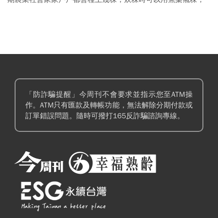
莖砍下來可以給豬吃，或是用工具把莖的纖維拉出來搓成繩，
香蕉可以放在米缸裡催熟，肚子餓了便可以翻出來吃，根本是
萬能寶物，我的童年當然也少不了香蕉。
「防詐騙提醒」今周刊不會要求並指示您至ATM操
作。ATM只有匯款及轉帳功能，無法解除分期付款或
訂單錯誤問題。隨時可撥打165反詐騙諮詢專線。