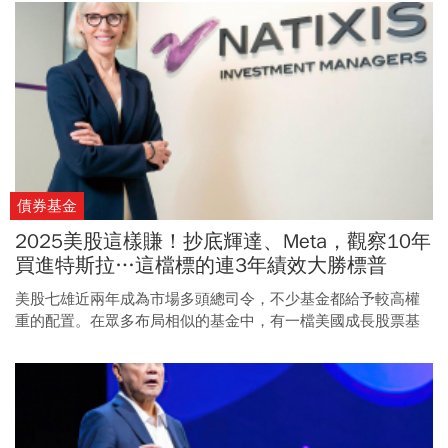
債券基金
2025美股這樣賺！抄底輝達、Meta，觀察10年
買進特斯拉…這檔標的連3年績效大勝標普
500，最強選股策略曝光
美股七雄近兩年成為市場多頭總司令，不少基金都給予較高權
重的配置。在眾多布局相似的基金中，有一檔美國成長股票基
金近來表現脫穎而出，究其因，「時機的選擇」是最大關鍵。