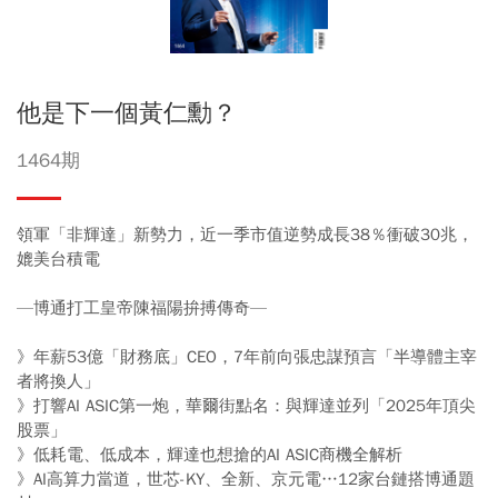
他是下一個黃仁勳？
1464期
領軍「非輝達」新勢力，近一季市值逆勢成長38％衝破30兆，
媲美台積電
—博通打工皇帝陳福陽拚搏傳奇—
》年薪53億「財務底」CEO，7年前向張忠謀預言「半導體主宰
者將換人」
》打響AI ASIC第一炮，華爾街點名：與輝達並列「2025年頂尖
股票」
》低耗電、低成本，輝達也想搶的AI ASIC商機全解析
》AI高算力當道，世芯-KY、全新、京元電…12家台鏈搭博通題