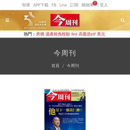
0
熱門：
房價
遺產稅免稅額
fed
高股息etf
美元
今周刊
首頁
今周刊