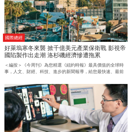
國際總經
好萊塢寒冬來襲 掀千億美元產業保衛戰 影視帝
國陷製作出走潮 洛杉磯經濟慘遭拖累
＜編按＞《今周刊》為您精選《紐約時報》最具價值的全球時
事，人文、財經、科技、進步的新聞報導，給您最快速、最前
瞻的國際視野。