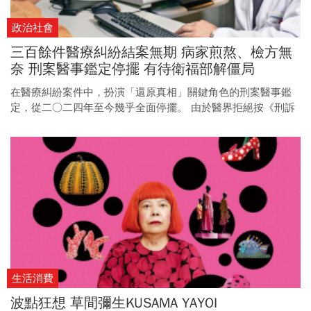
政治社會
三百餘件醫療糾紛結案無期 病家煎熬、檢方無
奈 刑案醫事鑑定停擺 有待衛福部解僵局
在醫療糾紛案件中，扮演「還原真相」關鍵角色的刑案醫事鑑
定，從二○二四年至今幾乎全面停擺。 由於醫界拒絕按《刑訴
法》新制具名鑑定，加上政府跨部門溝通消極，民眾訴訟權持
續被犧牲。
生活消費
波點狂想 草間彌生KUSAMA YAYOI