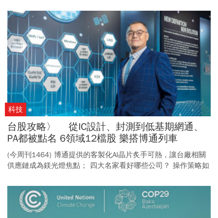
隨之崛起，三隻「小金虎」如何憑實力打天下？
科技
台股攻略〉 從IC設計、封測到低基期網通、
PA都被點名 6領域12檔股 樂搭博通列車
(今周刊1464) 博通提供的客製化AI晶片炙手可熱，讓台廠相關
供應鏈成為鎂光燈焦點； 四大名家看好哪些公司？ 操作策略如
何因應？一次看懂。