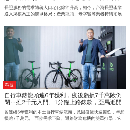
在此時搶上市？
長照服務的需求隨著人口老化節節升高，如今，台灣長照產業
邁入規模為王的競爭格局；產業龍頭、老字號等業者持續拓展
服務版圖，一場搶人才、搶案源的大戰正鳴槍起跑。
科技
自行車錶龍頭連6年獲利，疫後虧損7千萬險倒
閉…推2千元入門、1分鐘上路錶款，亞馬遜開
店年賣上億
曾連續6年獲利的本土自行車錶龍頭，竟因疫後快速復甦，年虧
損逾7千萬元。 面臨需求下降、通路財務危機的雙重打擊，它
是如何靠加入亞馬遜轉虧為盈？