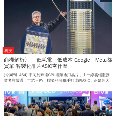
科技
商機解析〉 低耗電、低成本 Google、Meta都
買單 客製化晶片ASIC夯什麼
(今周刊1464) 不同於輝達GPU這類通用晶片，由一線雲端服務
業者與博通、世芯－KY、聯發科等攜手打造的ASIC，正是各大
雲端業者，試圖擺脫過度依賴單一供應商的最佳利器。