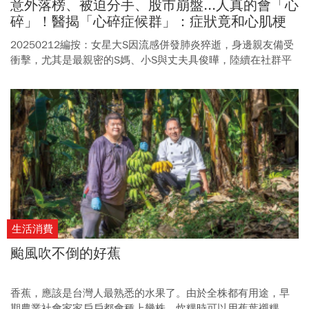
意外落榜、被迫分手、股市崩盤...人真的會「心
碎」！醫揭「心碎症候群」：症狀竟和心肌梗
塞一樣危險
20250212編按：女星大S因流感併發肺炎猝逝，身邊親友備受
衝擊，尤其是最親密的S媽、小S與丈夫具俊曄，陸續在社群平
台抒發心聲，字裡行間都能感受他們撕心裂肺的痛苦。 具俊曄
6日在IG發文談到訣別愛妻「我在經歷無法語言形容的悲傷和痛
苦，這是超越所想像中的斷腸似的時間來比喻」，小S更是在姊
姊宣告不治後哭到幾近癱軟。 而面臨白髮人送黑髮人的哀傷，
S媽沉默9天後首度在自己的社群發文，分享歌手陳昇的歌曲
《把悲傷留給自己》，並透露「無故的愛上這首歌、早就為我
寫好的！」週三（2/12）凌晨2時許她再度發聲，留下11字
「心破了一個洞要如何補上？」令人心碎不捨。 摯愛離世，任
誰都難以輕易走出來，有醫師便提及留下來的家人，可能因巨
大深沉的哀傷而發生「心碎症候群」，導致胸悶、胸痛，甚至
休克、心臟驟停等類似「心肌梗塞」的症狀。 醫師提醒，當生
生活消費
活面臨重大事件，感覺憂鬱、難過，除了自我調適排解壓力，
颱風吹不倒的好蕉
也可以尋求專業的醫療輔助，千萬別輕忽相關症狀，「心碎也
會致命」。
香蕉，應該是台灣人最熟悉的水果了。由於全株都有用途，早
期農業社會家家戶戶都會種上幾株，炊粿時可以用蕉葉襯粿，