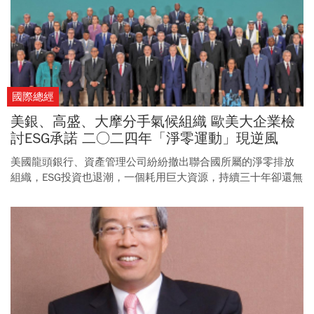
國際總經
美銀、高盛、大摩分手氣候組織 歐美大企業檢
討ESG承諾 二○二四年「淨零運動」現逆風
美國龍頭銀行、資產管理公司紛紛撤出聯合國所屬的淨零排放
組織，ESG投資也退潮，一個耗用巨大資源，持續三十年卻還無
法產生實效的運動，遇到了什麼障礙？