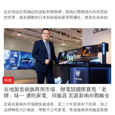
起於強迫症而織起的波點和無限網，因為幻覺構築出的奇思妙
想世界，揚名國際的日本前衛藝術家草間彌生，將與生俱來的
不平凡記號化作一種天賦，藉由創作抒發自身感知，讓大眾走
進她的虛幻之境。
科技
在地製造插旗商用市場、辦電競國際賽甩「老
牌」味⋯ 通吃家電、伺服器 宏碁新南向戰略全
解
宏碁在新南向市場能快速成長，是二十年前就布下的局，加上
品牌轉型大計奏效，帶動子公司家電、售後服務與伺服器業務