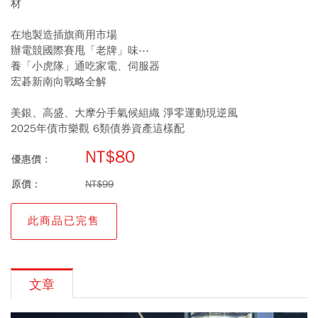
材
在地製造插旗商用市場
辦電競國際賽甩「老牌」味⋯
養「小虎隊」通吃家電、伺服器
宏碁新南向戰略全解
美銀、高盛、大摩分手氣候組織 淨零運動現逆風
2025年債市樂觀 6類債券資產這樣配
NT$80
優惠價：
原價：
NT$99
此商品已完售
文章