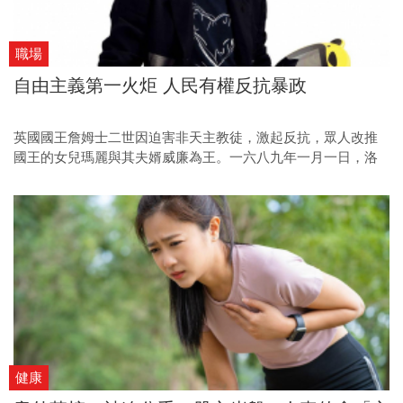
職場
自由主義第一火炬 人民有權反抗暴政
英國國王詹姆士二世因迫害非天主教徒，激起反抗，眾人改推
國王的女兒瑪麗與其夫婿威廉為王。一六八九年一月一日，洛
克隨瑪麗自荷蘭返英；他倡議天賦人權、權力應避免集中，深
獲瑪麗認可。
健康