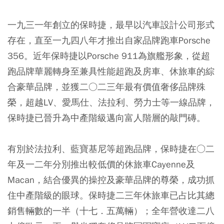
一九三一年創立的保時捷，最早以汽車設計公司形式
存在，直至一九四八年才推出自家品牌跑車Porsche
356。近年保時捷以Porsche 911為旗艦形象，從超
跑品牌華麗轉身至兼具性能超跑及房車、休旅車的綜
合豪華品牌，並獲二○二三年最有價值奢侈品牌殊
榮，超越LV、愛馬仕、法拉利、勞力士等一線品牌，
保時捷已晉升為中產階級邁向富人階層的敲門磚。
有別於法拉利、藍寶基尼等超跑品牌，保時捷在○二
年及一二年分別推出較低價的休旅車Cayenne及
Macan，結合優異的操控及豪華品牌的尊榮，成功抓
住中產階級的眼球。保時捷二三年休旅車已占比其總
銷售輛數的一半（十七．五萬輛）；全年營收達二八