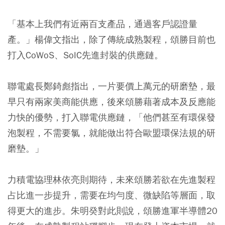
「基本上我們有近兩百支產品，通過客戶認證量
產。」楊偉文指出，除了傳統成熟製程，頌勝目前也
打入CoWoS、SoIC先進封裝的供應鏈。
聯電處長鄭錡彪指出，一片要價上萬元的研磨墊，最
早只有兩家美商能供應，後來頌勝藉著成本及反應能
力快的優勢，打入聯電供應鏈，「他們甚至有環保發
泡製程，不需要氯，就能做出符合歐盟環保法規的研
磨墊。」
力積電協理林依亮則期待，未來頌勝若欲在先進製程
占比進一步提升，需要在均勻度、微缺陷等層面，取
得更大的進步。朱明癸對此則說，頌勝進軍半導體20