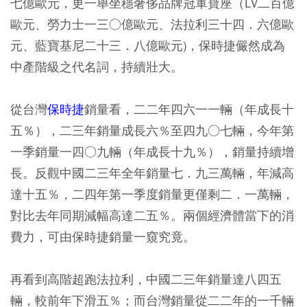
七億歐元，更一舉坐穩奢侈品牌冠軍寶座（LV二百億
歐元、勞力士一三○億歐元、法拉利三十四．六億歐
元、藍寶基尼二十三．八億歐元)，保時捷儼然成為
中產階級之代名詞，持續壯大。
從台灣
保時捷
銷量看，二二年四六一一輛（年成長十
五％），二三年銷量成長六％至四九○七輛，今年第
一季銷量一四○九輛（年成長十九％），銷量持續增
長。反觀中國二三年全年銷量七．九三萬輛，年減高
達十五％，二四年第一季度銷量更僅剩二．一萬輛，
對比去年同期減幅高達二五％。兩個經濟體當下的消
費力，可由保時捷銷量一窺究竟。
再看到高階超跑法拉利，中國二三年銷量達八四五
輛，較前年下滑五％；而台灣銷量從二二年的一千輛