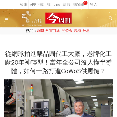
0
熱門：
鋼鐵股
富邦金
開發金
鴻海
升息
從網球拍進擊晶圓代工大廠，老牌化工
廠20年神轉型！當年全公司沒人懂半導
體，如何一路打進CoWoS供應鏈？