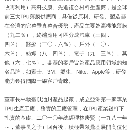
收再利用）高科技膜、先進複合材料生產商，是全球
前三大TPU薄膜供應商，具備從原料、研發、製造都
在台灣的完整垂直整合優勢，產品主要為高機能薄膜
（九二％），終端應用可區分成汽車（三四．
四％）、醫療（三○．六％）、戶外（一○．
六％）、紡織（八．四％）、電子（九．三％）、其
他（六．七％）。鼎基的客戶皆為產品應用領域的知
名品牌，如賓士、3M、嬌生、Nike、Apple等，研發
能力獲得國際一線客戶青睞。
董事長林勳臺以油封產品起家，成立亞洲第一家專業
TPU生產工廠，務實的工廠管理，在TPU產業鏈打下
扎實的基礎。二○一○年總經理林庚賢（一九八一年
～，董事長之子）回台後，積極帶領鼎基展開高值化