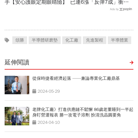
手【安心護眼定期眼睛險】
已連6漲「反彈7成」衝千
金股，法人喊到1430元，
Ads by
還有5成空間
頌勝
半導體研磨墊
化工廠
先進製程
半導體業
延伸閱讀
從保時捷看經濟起落 ——兼論專業化工廠鼎基
2024-05-29
老牌化工廠》打進供應鏈不鬆懈 86歲老董睡到一半起
身盯營運報表 勝一攻電子溶劑 扮清洗晶圓要角
2024-04-10