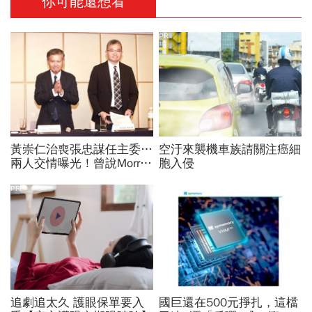
你可能還想看
PR
黃崇仁治喪張忠謀任主委…
空汙來襲機車族請關注癌細
兩人交情曝光！曾說Morris
胞入侵
是老大：力積電能活都他幫
我！遺屬發聲「明年定要配
PR
股」
追劇追太久 護眼保單要入
國巨還在500元掙扎，這檔