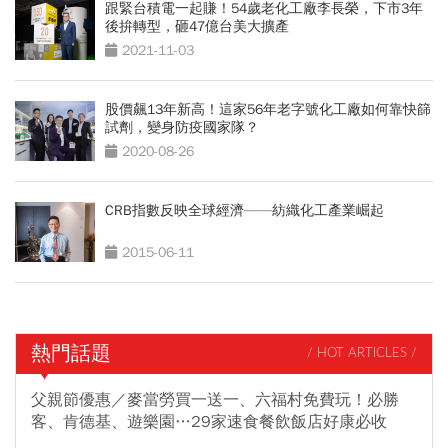
跟緊台積電一起賺！54歲老化工廠李長榮，下市3年
後拚轉型，砸47億台美大擴產
2021-11-03
股價飆13年新高！這家56年老字號化工廠如何靠快篩
試劑，變身防疫國家隊？
2020-08-26
CRB指數反映全球經濟——紡織化工產業崛起
2015-06-11
熱門話題
/ HOT ARTICLES /
父親節優惠／麥當勞買一送一、六福村免費玩！必勝
客、肯德基、遊樂園…29家速食餐飲飯店好康必收