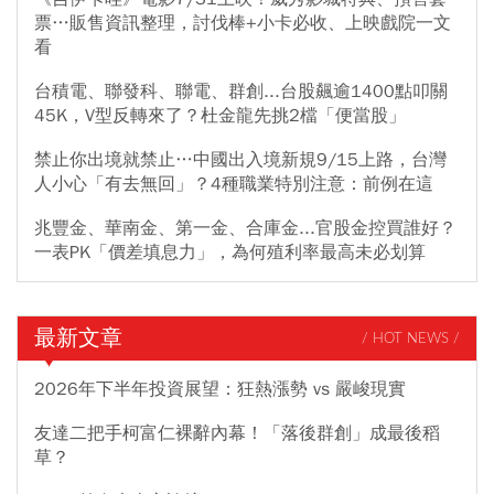
票…販售資訊整理，討伐棒+小卡必收、上映戲院一文
看
台積電、聯發科、聯電、群創...台股飆逾1400點叩關
45K，V型反轉來了？杜金龍先挑2檔「便當股」
禁止你出境就禁止…中國出入境新規9/15上路，台灣
人小心「有去無回」？4種職業特別注意：前例在這
兆豐金、華南金、第一金、合庫金...官股金控買誰好？
一表PK「價差填息力」，為何殖利率最高未必划算
最新文章
/ HOT NEWS /
2026年下半年投資展望：狂熱漲勢 vs 嚴峻現實
友達二把手柯富仁裸辭內幕！「落後群創」成最後稻
草？