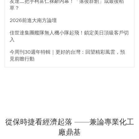
友達二把手柯富仁裸辭內幕！「落後群創」成最後稻
草？
2026前進大南方論壇
佳世達集團艦隊無人機小隊起飛！鎖定美日頂級客戶切
入
今周刊30週年特輯｜更好的台灣：回望精彩風雲，預
見前瞻行動
從保時捷看經濟起落 ——兼論專業化工
廠鼎基