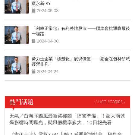
廠永新-KY
2024-05-08
「利率正常化」有利整體股市 ——聯準會抗通膨最後
一哩路
2024-04-30
勞力士企業「標籤化」展現價值 ——宏全在包材領域
經營非凡
2024-04-24
熱門話題
/ HOT STORIES /
天氣／白海豚颱風最新路徑圖「陸警準備」！豪大雨紫
爆影響時間曝光，颱風假機率多大，10日報先看
《吉伊卡哇》電影7/31上映！威秀影城特典、預售套