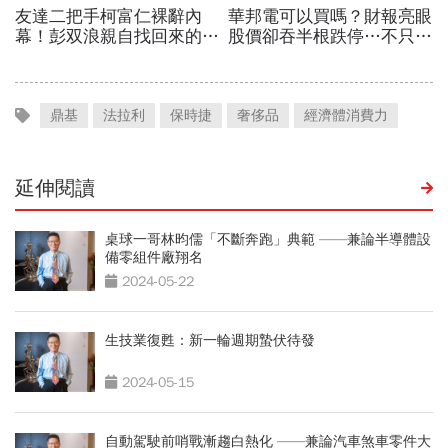
鼎基
法拉利
保時捷
奢侈品
經濟體消費力
延伸閱讀
桌球一哥林昀儒「不斷奔跑」典範 ——兼論半導體設
備零組件廠翔名
2024-05-22
生技業復甦：新一輪週期蟄伏待發
2024-05-15
自動駕駛前哨戰漸趨白熱化 ——兼論汽車煞車零件大