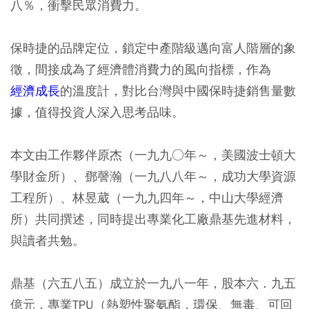
八％，衝擊民眾消費力。
保時捷的品牌定位，鎖定中產階級邁向富人階層的象
徵，間接成為了經濟體消費力的風向指標，作為
經濟成長
的溫度計，對比台灣與中國保時捷銷售量數
據，值得投資人深入思考品味。
本文由工作夥伴原杰（一九九○年～，美國波士頓大
學財金所）、鄧謦瀚（一九八八年～，成功大學資源
工程所）、林昱葳（一九九四年～，中山大學經濟
所）共同撰述，同時提出專業化工廠鼎基先進材料，
與讀者共勉。
鼎基（六五八五）成立於一九八一年，股本六．九五
億元，專業TPU（熱塑性聚氨酯，環保、無毒、可回