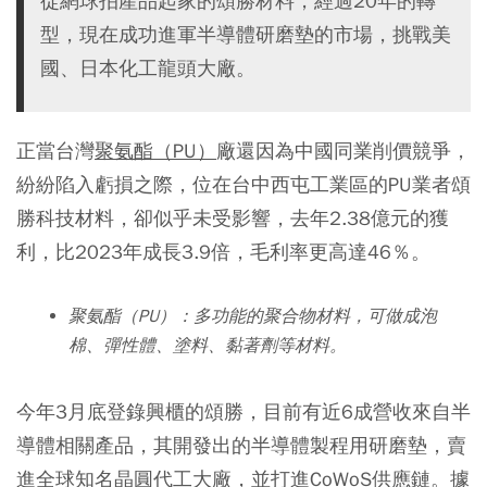
從網球拍產品起家的頌勝材料，經過20年的轉
型，現在成功進軍半導體研磨墊的市場，挑戰美
國、日本化工龍頭大廠。
正當台灣
聚氨酯（PU）
廠還因為中國同業削價競爭，
紛紛陷入虧損之際，位在台中西屯工業區的PU業者頌
勝科技材料，卻似乎未受影響，去年2.38億元的獲
利，比2023年成長3.9倍，毛利率更高達46％。
聚氨酯（PU）：多功能的聚合物材料，可做成泡
棉、彈性體、塗料、黏著劑等材料。
今年3月底登錄興櫃的頌勝，目前有近6成營收來自半
導體相關產品，其開發出的半導體製程用研磨墊，賣
進全球知名晶圓代工大廠，並打進CoWoS供應鏈。據