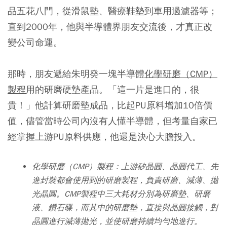
品五花八門，從滑鼠墊、醫療鞋墊到車用過濾器等；
直到2000年，他與半導體界朋友交流後，才真正改
變公司命運。
那時，朋友遞給朱明癸一塊半導體
化學研磨（CMP）
製程
用的研磨硬墊產品。「這一片是進口的，很
貴！」他計算研磨墊成品，比起PU原料增加10倍價
值，儘管當時公司內沒有人懂半導體，但考量自家已
經掌握上游PU原料供應，他還是決心大膽投入。
化學研磨（CMP）製程：上游矽晶圓、晶圓代工、先
進封裝都會使用到的研磨製程，負責研磨、減薄、拋
光晶圓。CMP製程中三大耗材分別為研磨墊、研磨
液、鑽石碟，而其中的研磨墊，直接與晶圓接觸，對
晶圓進行減薄拋光，並使研磨持續均勻地進行。