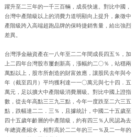
躍升至二三年的一千三百輛，成長快速。對比中國，
台灣中產階級以上的消費力道明顯向上提升，象徵中
產階級跨入高端超跑品牌的保時捷銷售量，給出強烈
差異。
台灣淨金融資產在一八年至二二年間成長四五％，加
上二四年台灣股市屢創新高，漲幅約二○％，站穩兩
萬點以上，股市所創造的財富效應，讓股民去年與今
年（截至四月）平均獲利達一一○萬元與七十四．五
萬元，足以擴大中產階級消費層級。對比中國上證指
數，從去年高點三三九三點，今年一度跌至二六三五
點，跌幅達二二．三％，且據統計，中國二十五歲至
四十五歲年齡層的中產階級，約有四三％人民認為去
年總資產縮水，相對高於二二年的三一％及二一年的