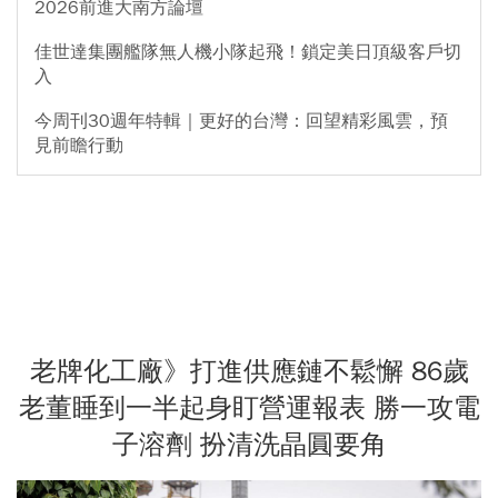
2026前進大南方論壇
佳世達集團艦隊無人機小隊起飛！鎖定美日頂級客戶切
入
今周刊30週年特輯｜更好的台灣：回望精彩風雲，預
見前瞻行動
老牌化工廠》打進供應鏈不鬆懈 86歲
老董睡到一半起身盯營運報表 勝一攻電
子溶劑 扮清洗晶圓要角