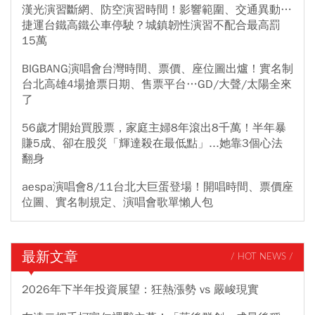
漢光演習斷網、防空演習時間！影響範圍、交通異動…
捷運台鐵高鐵公車停駛？城鎮韌性演習不配合最高罰
15萬
BIGBANG演唱會台灣時間、票價、座位圖出爐！實名制
台北高雄4場搶票日期、售票平台…GD/大聲/太陽全來
了
56歲才開始買股票，家庭主婦8年滾出8千萬！半年暴
賺5成、卻在股災「輝達殺在最低點」...她靠3個心法
翻身
aespa演唱會8/11台北大巨蛋登場！開唱時間、票價座
位圖、實名制規定、演唱會歌單懶人包
最新文章
/ HOT NEWS /
2026年下半年投資展望：狂熱漲勢 vs 嚴峻現實