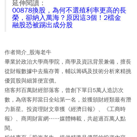
延伸閱讀：
00878換股，為何不選殖利率更高的長
榮，卻納入萬海？原因這3個！2檔金
融股恐被踢出成分股
作者簡介_
股海老牛
畢業於政治大學商學院，商學及資訊背景兼備，擅長
從財報數據中去蕪存菁，輔以籌碼及技術分析來精挑
優質股與細算便宜價。
痞客邦百萬財經部落客，曾創下單日5萬人造訪次
數，為痞客邦當日全站第一名，並獲頒財經類最有潛
力新星。投資理財文章獲《經濟日報》、《工商時
報》、商周財富網……媒體轉載，共超過百萬人點
閱。