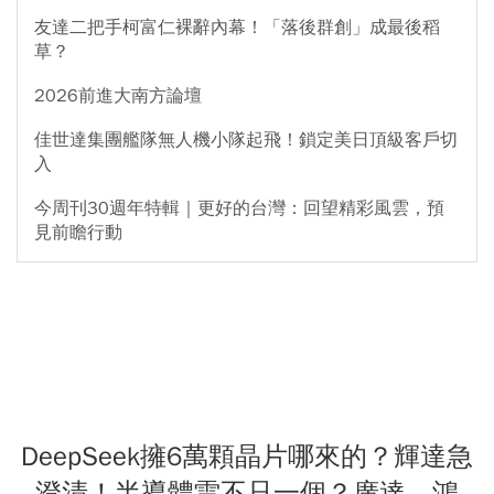
友達二把手柯富仁裸辭內幕！「落後群創」成最後稻
草？
2026前進大南方論壇
佳世達集團艦隊無人機小隊起飛！鎖定美日頂級客戶切
入
今周刊30週年特輯｜更好的台灣：回望精彩風雲，預
見前瞻行動
DeepSeek擁6萬顆晶片哪來的？輝達急
澄清！半導體雷不只一個？廣達、鴻