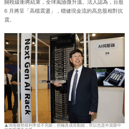
關稅緩衝將結束，全球風險微升溫。法人認為，台股
6 月將呈「高檔震盪」，穩健現金流的高息股相對抗
震。
▲鴻海雖然殖利率並不亮眼，但極具成長動能，所以也是外資眼中