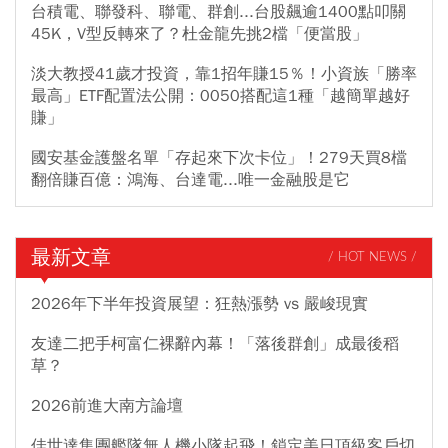
台積電、聯發科、聯電、群創...台股飆逾1400點叩關
45K，V型反轉來了？杜金龍先挑2檔「便當股」
淡大教授41歲才投資，靠1招年賺15％！小資族「勝率
最高」ETF配置法公開：0050搭配這1種「越簡單越好
賺」
國安基金護盤名單「存起來下次卡位」！279天買8檔
翻倍賺百億：鴻海、台達電...唯一金融股是它
最新文章
/ HOT NEWS /
2026年下半年投資展望：狂熱漲勢 vs 嚴峻現實
友達二把手柯富仁裸辭內幕！「落後群創」成最後稻
草？
2026前進大南方論壇
佳世達集團艦隊無人機小隊起飛！鎖定美日頂級客戶切