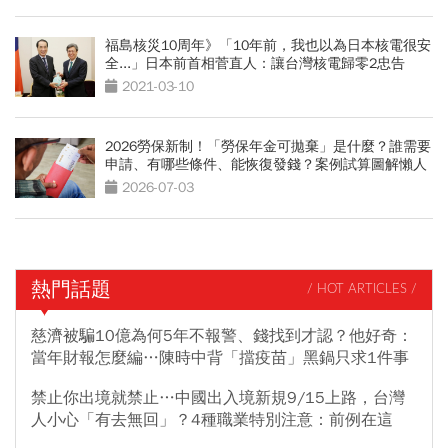
福島核災10周年》「10年前，我也以為日本核電很安
全...」日本前首相菅直人：讓台灣核電歸零2忠告
2021-03-10
2026勞保新制！「勞保年金可拋棄」是什麼？誰需要
申請、有哪些條件、能恢復發錢？案例試算圖解懶人
包
2026-07-03
熱門話題
/ HOT ARTICLES /
慈濟被騙10億為何5年不報警、錢找到才認？他好奇：
當年財報怎麼編…陳時中背「擋疫苗」黑鍋只求1件事
禁止你出境就禁止…中國出入境新規9/15上路，台灣
人小心「有去無回」？4種職業特別注意：前例在這