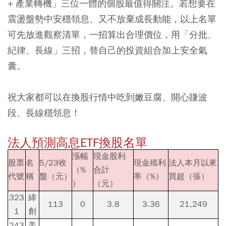
+ 產業轉機」三位一體的個股最值得關注。若想要在
震盪盤勢中安穩領息、又不放棄成長動能，以上名單
可先放進觀察清單，一招算出合理價位，用「分批、
紀律、長線」三招，替自己的投資組合加上安全氣
囊。
祝大家都可以在換股行情中吃到嫩豆腐、開心賺波
段、長線穩領息！
法人預測高息ETF換股名單
漲幅
現金股利
股票
名
5/23收
現金殖利
法人本月以來
（%
合計
代號
稱
盤（元）
率（%）
買超（張）
）
（元）
323
緯
113
0
3.8
3.36
21,249
1
創
243
美