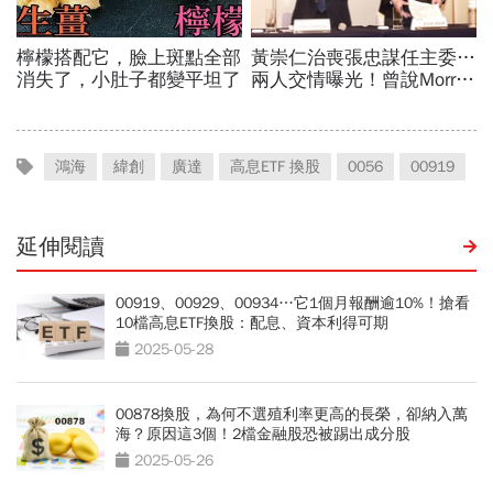
鴻海
緯創
廣達
高息ETF 換股
0056
00919
延伸閱讀
00919、00929、00934…它1個月報酬逾10%！搶看
10檔高息ETF換股：配息、資本利得可期
2025-05-28
00878換股，為何不選殖利率更高的長榮，卻納入萬
海？原因這3個！2檔金融股恐被踢出成分股
2025-05-26