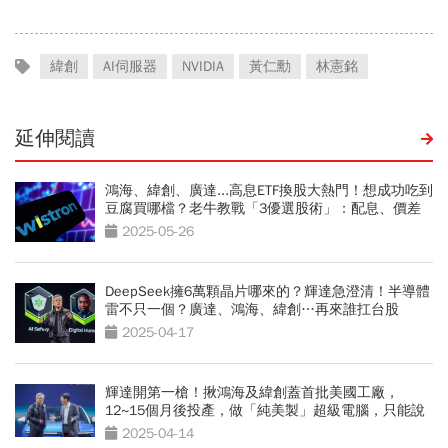
緯創
AI伺服器
NVIDIA
黃仁勳
林憲銘
延伸閱讀
鴻海、緯創、廣達...高息ETF換股大熱門！想成功吃到
豆腐買哪檔？老牛教戰「3優選股術」：配息、價差
都能賺
2025-05-26
DeepSeek擁6萬顆晶片哪來的？輝達急澄清！半導體
雷不只一個？廣達、鴻海、緯創…再來誰扛台股
2025-04-17
輝達開第一槍！揪鴻海及緯創蓋首批美國工廠，
12~15個月後投產，做「純美製」超級電腦，只能說
川普關稅威力太大？
2025-04-14