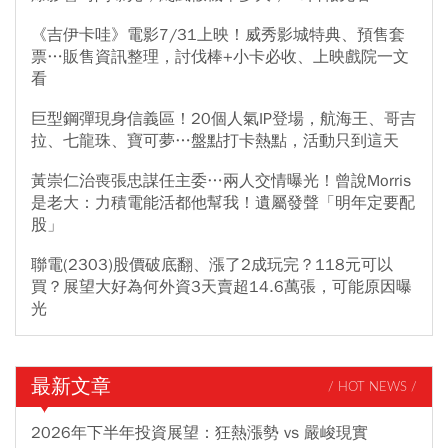
《吉伊卡哇》電影7/31上映！威秀影城特典、預售套
票…販售資訊整理，討伐棒+小卡必收、上映戲院一文
看
巨型鋼彈現身信義區！20個人氣IP登場，航海王、哥吉
拉、七龍珠、寶可夢…盤點打卡熱點，活動只到這天
黃崇仁治喪張忠謀任主委…兩人交情曝光！曾說Morris
是老大：力積電能活都他幫我！遺屬發聲「明年定要配
股」
聯電(2303)股價破底翻、漲了2成玩完？118元可以
買？展望大好為何外資3天賣超14.6萬張，可能原因曝
光
最新文章
/ HOT NEWS /
2026年下半年投資展望：狂熱漲勢 vs 嚴峻現實