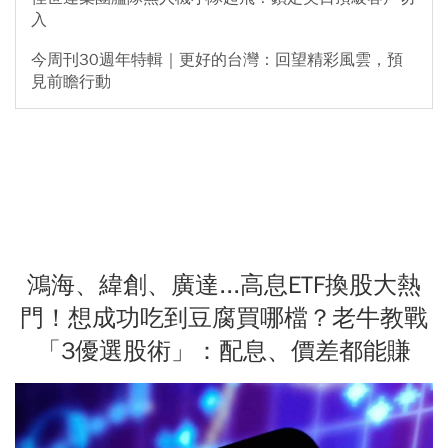
入
今周刊30週年特輯｜更好的台灣：回望精彩風雲，預
見前瞻行動
鴻海、緯創、廣達...高息ETF換股大熱
門！想成功吃到豆腐買哪檔？老牛教戰
「3優選股術」：配息、價差都能賺