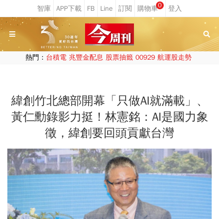
0
熱門：
台積電
兆豐金配息
股票抽籤
00929
航運股走勢
緯創竹北總部開幕「只做AI就滿載」、
黃仁勳錄影力挺！林憲銘：AI是國力象
徵，緯創要回頭貢獻台灣