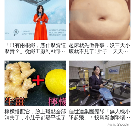
「只有兩根鐵，憑什麼賣這
起床就先做件事，沒三天小
麼貴？」從鐵工廠到AI伺服
腹就不見了! 肚子一天天變
器滑軌霸主，川湖靠四大護
小！
城河創造超高毛利率
PR
檸檬搭配它，臉上斑點全部
佳世達集團艦隊「無人機小
消失了，小肚子都變平坦了
隊起飛」！投資新創擎壤、
翔隆，總座親督軍養大精
Ads by
兵：鎖定美日頂級客戶切入