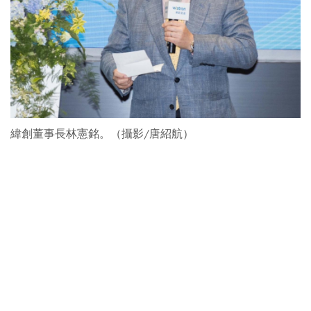
緯創董事長林憲銘。（攝影/唐紹航）