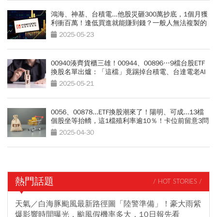
鴻海、神基、台積電...他股災砸300萬抄底，1個月獲
利衝百萬！逢低買進就能賺到錢？一般人無法複製的
3個原因
2025-05-23
00940湊齊貨櫃三雄！00944、00896…9檔台股ETF
換股名單出爐：「這檔」竟踢掉台積電、台達電老AI
股
2025-05-21
0056、00878...ETF換股潮來了！陽明、可成...13檔
個股坐等抬轎，這1檔殖利率逾10％！卡位前留意3問
題
2025-04-30
熱門話題
/ HOT STORIES /
天氣／白海豚颱風最新路徑圖「陸警準備」！豪大雨紫
爆影響時間曝光，颱風假機率多大，10日報先看