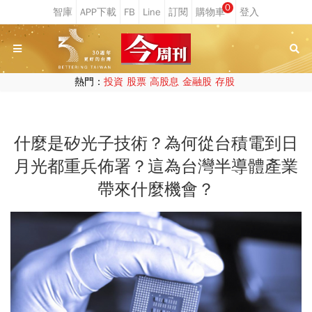
0
熱門：
投資
股票
高股息
金融股
存股
什麼是矽光子技術？為何從台積電到日
月光都重兵佈署？這為台灣半導體產業
帶來什麼機會？