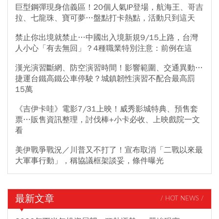
巨型鋼彈現身信義區！20個人氣IP登場，航海王、哥吉
拉、七龍珠、寶可夢…盤點打卡熱點，活動只到這天
禁止你出境就禁止…中國出入境新規9/15上路，台灣
人小心「有去無回」？4種職業特別注意：前例在這
漢光演習斷網、防空演習時間！影響範圍、交通異動…
捷運台鐵高鐵公車停駛？城鎮韌性演習不配合最高罰
15萬
《吉伊卡哇》電影7/31上映！威秀影城特典、預售套
票…販售資訊整理，討伐棒+小卡必收、上映戲院一文
看
美伊戰爭戰況／川普又不打了！宣布取消「二戰以來最
大軍事行動」，稱協議框架談妥，條件曝光
最新文章
/ HOT NEWS /