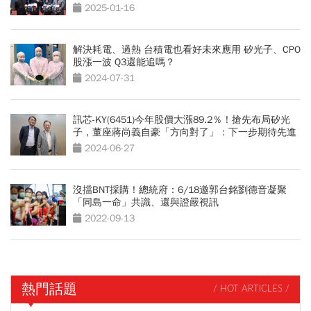
2025-01-16
解決耗電、過熱 台積電也看好未來應用 矽光子、CPO
股漲一波 Q3還能追嗎？
2024-07-31
訊芯-KY(6451)今年股價大漲89.2％！搶先布局矽光
子，董座蔣尚義自豪「方向對了」：下一步期待先進
封裝
2024-06-27
沒擋BNT採購！總統府：6/18邀郭台銘劉德音凝聚
「同島一命」共識、還與證嚴視訊
2022-09-13
熱門話題
/ HOT ARTICLES /