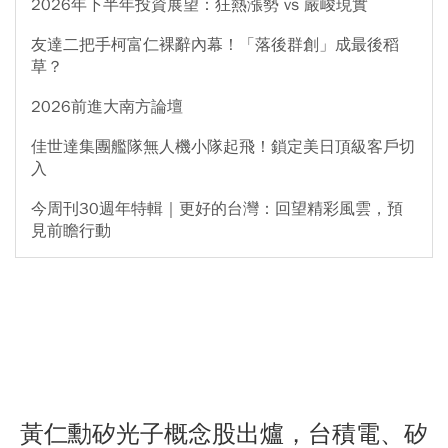
2026年下半年投資展望：狂熱漲勢 vs 嚴峻現實
友達二把手柯富仁裸辭內幕！「落後群創」成最後稻
草？
2026前進大南方論壇
佳世達集團艦隊無人機小隊起飛！鎖定美日頂級客戶切
入
今周刊30週年特輯｜更好的台灣：回望精彩風雲，預
見前瞻行動
黃仁勳矽光子概念股出爐，台積電、矽