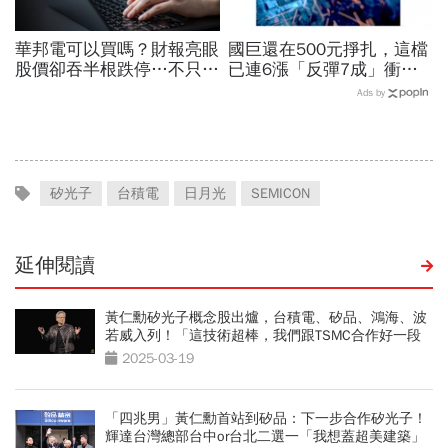
華邦電可以買嗎？財報亮眼
國巨還在500元掙扎，這檔
股價卻吞半根跌停…不只外
已連6漲「反彈7成」衝千
資終結連3買改賣超1.8萬
金股，法人喊到1430元，
Ads by
張利空，要抱要殺全看2重
還有5成空間
點
矽光子
台積電
日月光
SEMICON
延伸閱讀
黃仁勳矽光子概念股出爐，台積電、矽品、鴻海、波
若威入列！「這技術超棒，我們跟TSMC合作好一段
時間了」
2025-03-19
「四兆男」黃仁勳首站到矽品：下一步合作矽光子！
輝達台灣總部台中or台北二選一「我想蓋超美建築」