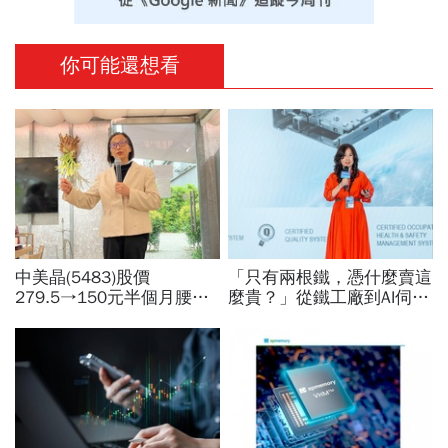
你可能還想看
中美晶(5483)股價
「只有兩根鐵，憑什麼賣這
279.5→150元半個月腰
麼貴？」從鐵工廠到AI伺服
斬，徐秀蘭端出Q2好成
器滑軌霸主，川湖靠四大護
績、罕見抱屈自家股票：真
城河創造超高毛利率
的被低估了