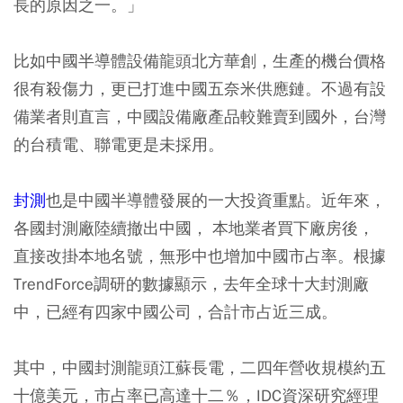
長的原因之一。」
比如中國半導體設備龍頭北方華創，生產的機台價格
很有殺傷力，更已打進中國五奈米供應鏈。不過有設
備業者則直言，中國設備廠產品較難賣到國外，台灣
的台積電、聯電更是未採用。
封測
也是中國半導體發展的一大投資重點。近年來，
各國封測廠陸續撤出中國， 本地業者買下廠房後，
直接改掛本地名號，無形中也增加中國市占率。根據
TrendForce調研的數據顯示，去年全球十大封測廠
中，已經有四家中國公司，合計市占近三成。
其中，中國封測龍頭江蘇長電，二四年營收規模約五
十億美元，市占率已高達十二％，IDC資深研究經理