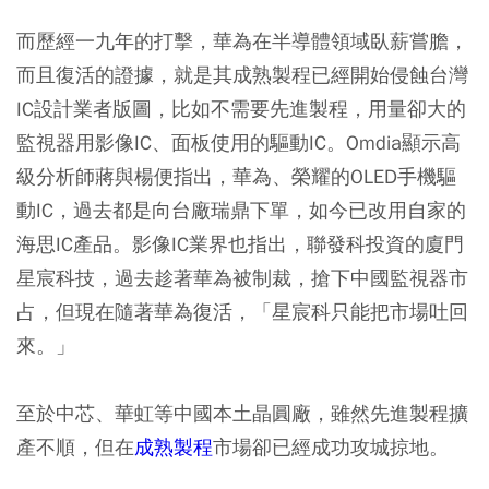
而歷經一九年的打擊，華為在半導體領域臥薪嘗膽，
而且復活的證據，就是其成熟製程已經開始侵蝕台灣
IC設計業者版圖，比如不需要先進製程，用量卻大的
監視器用影像IC、面板使用的驅動IC。Omdia顯示高
級分析師蔣與楊便指出，華為、榮耀的OLED手機驅
動IC，過去都是向台廠瑞鼎下單，如今已改用自家的
海思IC產品。影像IC業界也指出，聯發科投資的廈門
星宸科技，過去趁著華為被制裁，搶下中國監視器市
占，但現在隨著華為復活，「星宸科只能把市場吐回
來。」
至於中芯、華虹等中國本土晶圓廠，雖然先進製程擴
產不順，但在
成熟製程
市場卻已經成功攻城掠地。