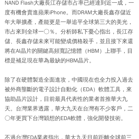
NAND Flash大廠長江存儲市占率已經達到近一成，一
度有機會賣進蘋果iPhone。而DRAM大廠長鑫存儲近
年大舉擴產，產能更是一舉追平全球第三大的美光，
市占來到全球一○％。分析師私下憂心指出，長江存
儲、長鑫存儲未來可能變成價格殺手，並且接下來還
將在AI晶片的關鍵高頻寬記憶體（HBM）上聯手，目
標是補足現在華為最缺的HBM晶片。
除了在硬體製造全面進攻，中國現在也全力投入過去
被外商壟斷的電子設計自動化（EDA）軟體工具，來
協助晶片設計，目前最具代表性的業者首推華大九
天。台灣業界透露，華大九天在台灣有不少客戶，二
○年更買下台灣穎想的EDA軟體，強化開發技術。
不過台灣EDA業者指出，華大九天目前距離全球前三