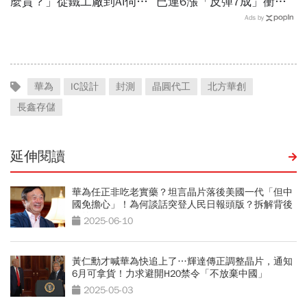
麼貴？」從鐵工廠到AI伺服
已連6漲「反彈7成」衝千
器滑軌霸主，川湖靠四大護
金股，法人喊到1430元，
Ads by
城河創造超高毛利率
還有5成空間
華為
IC設計
封測
晶圓代工
北方華創
長鑫存儲
延伸閱讀
華為任正非吃老實藥？坦言晶片落後美國一代「但中
國免擔心」！為何談話突登人民日報頭版？拆解背後
目的
2025-06-10
黃仁勳才喊華為快追上了…輝達傳正調整晶片，通知
6月可拿貨！力求避開H20禁令「不放棄中國」
2025-05-03