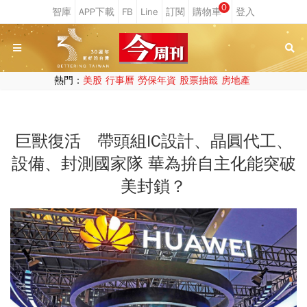
0
熱門：
美股
行事曆
勞保年資
股票抽籤
房地產
巨獸復活 帶頭組IC設計、晶圓代工、
設備、封測國家隊 華為拚自主化能突破
美封鎖？