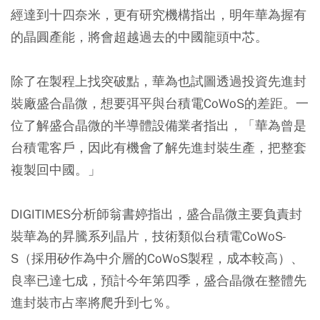
經達到十四奈米，更有研究機構指出，明年華為握有
的晶圓產能，將會超越過去的中國龍頭中芯。
除了在製程上找突破點，華為也試圖透過投資先進封
裝廠盛合晶微，想要弭平與台積電CoWoS的差距。一
位了解盛合晶微的半導體設備業者指出，「華為曾是
台積電客戶，因此有機會了解先進封裝生產，把整套
複製回中國。」
DIGITIMES分析師翁書婷指出，盛合晶微主要負責封
裝華為的昇騰系列晶片，技術類似台積電CoWoS-
S（採用矽作為中介層的CoWoS製程，成本較高）、
良率已達七成，預計今年第四季，盛合晶微在整體先
進封裝市占率將爬升到七％。