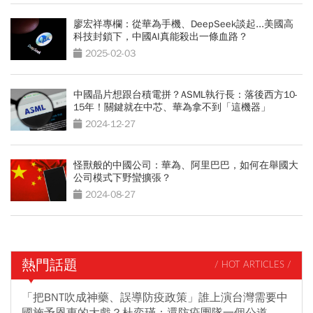
廖宏祥專欄：從華為手機、DeepSeek談起...美國高
科技封鎖下，中國AI真能殺出一條血路？
2025-02-03
中國晶片想跟台積電拼？ASML執行長：落後西方10-
15年！關鍵就在中芯、華為拿不到「這機器」
2024-12-27
怪獸般的中國公司：華為、阿里巴巴，如何在舉國大
公司模式下野蠻擴張？
2024-08-27
熱門話題
/ HOT ARTICLES /
「把BNT吹成神藥、誤導防疫政策」誰上演台灣需要中
國施予恩惠的大戲？杜奕瑾：還防疫團隊一個公道