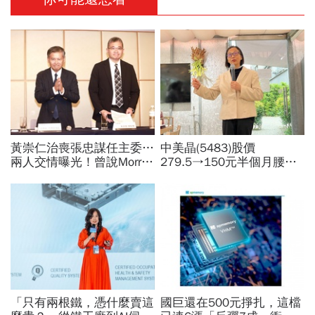
黃崇仁治喪張忠謀任主委…
中美晶(5483)股價
兩人交情曝光！曾說Morris
279.5→150元半個月腰
是老大：力積電能活都他幫
斬，徐秀蘭端出Q2好成
我！遺屬發聲「明年定要配
績、罕見抱屈自家股票：真
股」
的被低估了
「只有兩根鐵，憑什麼賣這
國巨還在500元掙扎，這檔