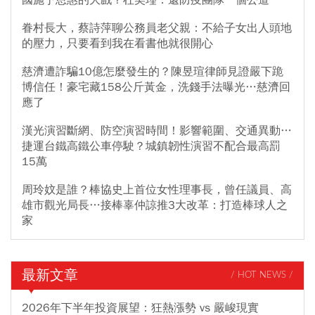
眷村長大，蔡詩萍聊公務員老父親：不給子女出人頭地
的壓力，只要看到我在看書他就很開心
慈濟遭詐騙10億怎麼發生的？陳昱瑄律師見證嚴下跪
博信任！豪宅藏158公斤黃金，洗錢手法曝光…慈濟回
應了
漢光演習斷網、防空演習時間！影響範圍、交通異動…
捷運台鐵高鐵公車停駛？城鎮韌性演習不配合最高罰
15萬
周玲妏是誰？棒協史上首位女性理事長，曾任議員、高
雄市觀光局長…接棒辜仲諒推3大改革：打造棒球人之
家
最新文章
/ HOT NEWS /
2026年下半年投資展望：狂熱漲勢 vs 嚴峻現實