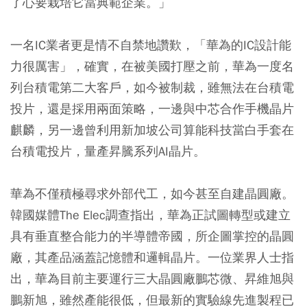
了心要栽培它當典範企業。」
一名IC業者更是情不自禁地讚歎，「華為的IC設計能
力很厲害」，確實，在被美國打壓之前，華為一度名
列台積電第二大客戶，如今被制裁，雖無法在台積電
投片，還是採用兩面策略，一邊與中芯合作手機晶片
麒麟，另一邊曾利用新加坡公司算能科技當白手套在
台積電投片，量產昇騰系列AI晶片。
華為不僅積極尋求外部代工，如今甚至自建晶圓廠。
韓國媒體The Elec調查指出，華為正試圖轉型或建立
具有垂直整合能力的半導體帝國，所企圖掌控的晶圓
廠，其產品涵蓋記憶體和邏輯晶片。一位業界人士指
出，華為目前主要運行三大晶圓廠鵬芯微、昇維旭與
鵬新旭，雖然產能很低，但最新的實驗線先進製程已