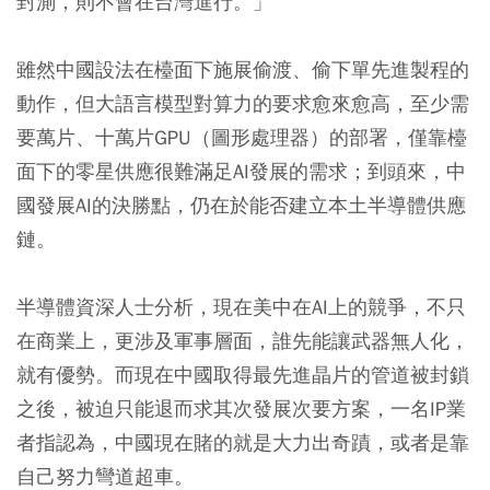
封測，則不會在台灣進行。」
雖然中國設法在檯面下施展偷渡、偷下單先進製程的
動作，但大語言模型對算力的要求愈來愈高，至少需
要萬片、十萬片GPU（圖形處理器）的部署，僅靠檯
面下的零星供應很難滿足AI發展的需求；到頭來，中
國發展AI的決勝點，仍在於能否建立本土半導體供應
鏈。
半導體資深人士分析，現在美中在AI上的競爭，不只
在商業上，更涉及軍事層面，誰先能讓武器無人化，
就有優勢。而現在中國取得最先進晶片的管道被封鎖
之後，被迫只能退而求其次發展次要方案，一名IP業
者指認為，中國現在賭的就是大力出奇蹟，或者是靠
自己努力彎道超車。