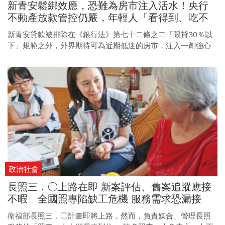
新青安鬆綁效應，恐難為房市注入活水！央行
不動產放款管控仍嚴，年輕人「看得到、吃不
到」背後2原因
新青安貸款被排除在《銀行法》第七十二條之二「限貸30％以
下」規範之外，外界期待可為近期低迷的房市，注入一劑強心
針，但不動產業界卻持保留態度。
政治社會
長照三．○上路在即 新案評估、舊案追蹤應接
不暇 全國照專陷缺工危機 服務需求恐漏接
衛福部長照三．○計畫即將上路，然而，負責媒合、管理長照