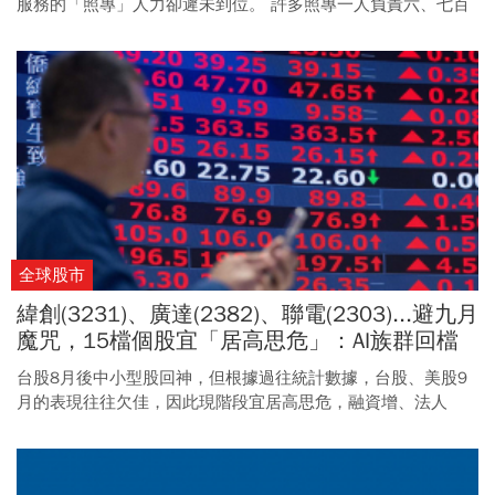
服務的「照專」人力卻遲未到位。 許多照專一人負責六、七百
案，難以完善追蹤個案，隨著未來服務範圍擴大，職位缺口恐
怕更惡化。
全球股市
緯創(3231)、廣達(2382)、聯電(2303)...避九月
魔咒，15檔個股宜「居高思危」：AI族群回檔
才是買點
台股8月後中小型股回神，但根據過往統計數據，台股、美股9
月的表現往往欠佳，因此現階段宜居高思危，融資增、法人
賣、籌碼混亂者應先避開。