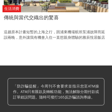
生活消費
傳統與當代交織出的驚喜
這趟原本計畫短暫的上海之行，因浦東機場航班泵浦故障而延
誤兩晚，意外讓我有機會入住一直想親身體驗的雅辰悅居飯店
（Artyzen New Bund 31）。這家位於浦東新開發的前灘核心區
域的飯店，由世界知名的上海建築事務所如恩設計研究室（Neri
& Hu）操刀設計，他們也是我在專業領域的多年好友，因此更
令我充滿期待。
「防詐騙提醒」今周刊不會要求並指示您至ATM操
作。ATM只有匯款及轉帳功能，無法解除分期付款或
訂單錯誤問題。隨時可撥打165反詐騙諮詢專線。