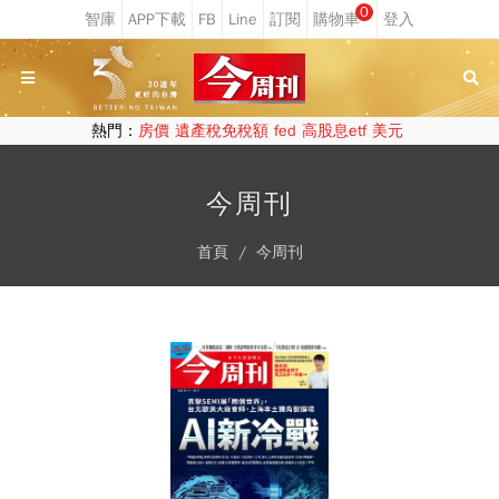
0
熱門：
房價
遺產稅免稅額
fed
高股息etf
美元
今周刊
首頁
今周刊