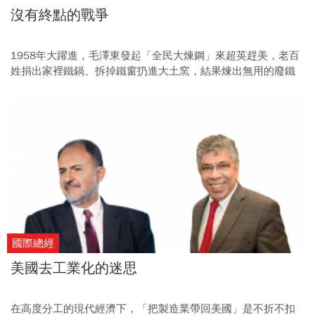
沒有終點的戰爭
1958年大躍進，毛澤東發起「全民大煉鋼」來超英趕美，老百
姓捐出家裡鐵鍋、拆掉鐵窗扔進大土窯，結果煉出無用的廢鐵
與被汙染的環境。那時，全中國民氣可用，愚勇感人。
國際總經
美國去工業化的迷思
在高度分工的現代經濟下，「把製造業帶回美國」是不折不扣