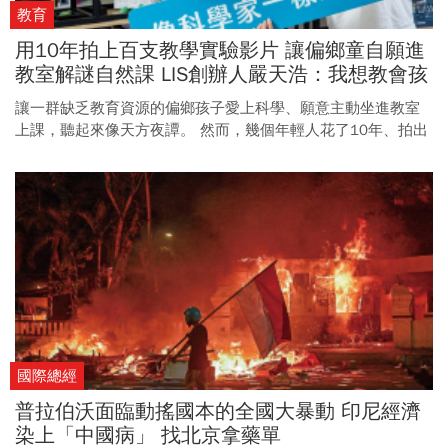
教育
用10年拍上百支教學實驗影片 讓偏鄉童自願進
教室解謎自然課 LIS創辦人嚴天浩：我想教會孩
子真正在乎一件事
讓一群缺乏教育資源的偏鄉孩子愛上科學、願意主動坐進教室
上課，聽起來像天方夜譚。 然而，幾個年輕人花了10年、拍出
上百支影片教材，正在一步步實現這個看似不可能的願
景⋯⋯。
國際總經
普拉伯沃面臨動搖國本的全國大暴動 印尼經濟
染上「中國病」 找北京拿藥單