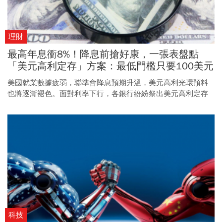
理財
最高年息衝8%！降息前搶好康，一張表盤點
「美元高利定存」方案：最低門檻只要100美元
美國就業數據疲弱，聯準會降息預期升溫，美元高利光環預料
也將逐漸褪色。面對利率下行，各銀行紛紛祭出美元高利定存
搶市，門檻與天期差異大，投資人除鎖利外，更須兼顧匯率風
險。
科技