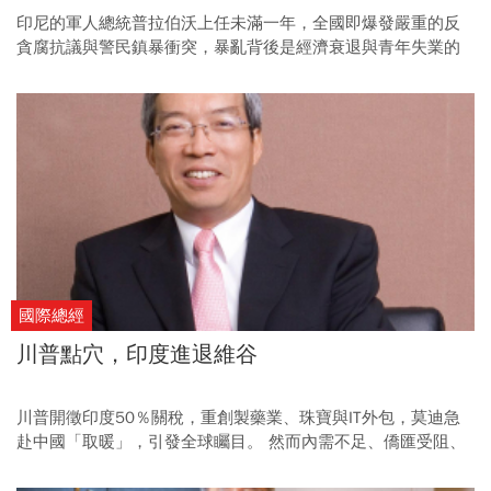
印尼的軍人總統普拉伯沃上任未滿一年，全國即爆發嚴重的反
貪腐抗議與警民鎮暴衝突，暴亂背後是經濟衰退與青年失業的
不滿。在中美角力下選擇傾中的印尼，動盪現況尤具區域走向
指標意義。
國際總經
川普點穴，印度進退維谷
川普開徵印度50％關稅，重創製藥業、珠寶與IT外包，莫迪急
赴中國「取暖」，引發全球矚目。 然而內需不足、僑匯受阻、
AI衝擊，印度經濟恐陷進退維谷的困局。