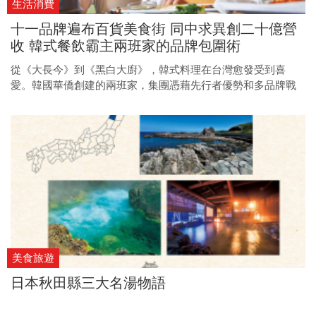
生活消費
十一品牌遍布百貨美食街 同中求異創二十億營
收 韓式餐飲霸主兩班家的品牌包圍術
從《大長今》到《黑白大廚》，韓式料理在台灣愈發受到喜
愛。韓國華僑創建的兩班家，集團憑藉先行者優勢和多品牌戰
略，成為百貨裡的韓式霸主。
美食旅遊
日本秋田縣三大名湯物語