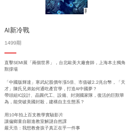
AI新冷戰
1499期
直擊SEMI展「兩個世界」，台北歐美大廠會師，上海本土獨角
獸撐場
「中國版輝達」寒武紀股價年漲5倍、市值破2.2兆台幣，「天
才」陳氏兄弟如何通吃產官學，打造AI中國夢？
帶頭組IC設計、晶圓代工、設備、封測國家隊，復活的巨獸華
為，能突破美國封殺，建構自主生態系？
用10年拍上百支教學實驗影片
讓偏鄉童自願進教室解謎自然課
嚴天浩：我想教會孩子真正在乎一件事