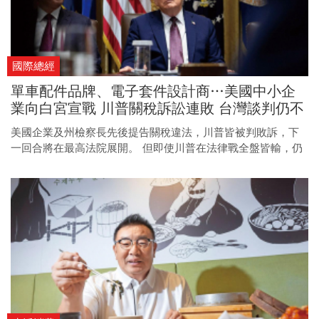
國際總經
單車配件品牌、電子套件設計商…美國中小企
業向白宮宣戰 川普關稅訴訟連敗 台灣談判仍不
得鬆懈
美國企業及州檢察長先後提告關稅違法，川普皆被判敗訴，下
一回合將在最高法院展開。 但即使川普在法律戰全盤皆輸，仍
握有許多課稅工具，台灣產業界沒有鬆懈的本錢。