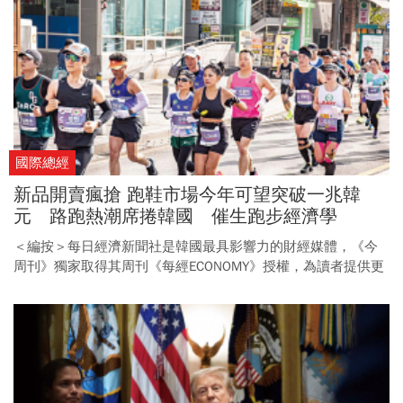
國際總經
新品開賣瘋搶 跑鞋市場今年可望突破一兆韓
元 路跑熱潮席捲韓國 催生跑步經濟學
＜編按＞每日經濟新聞社是韓國最具影響力的財經媒體，《今
周刊》獨家取得其周刊《每經ECONOMY》授權，為讀者提供更
多元、國際化的新聞視野。