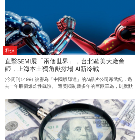
科技
直擊SEMI展「兩個世界」，台北歐美大廠會
師，上海本土獨角獸撐場 AI新冷戰
(今周刊1499) 被譽為「中國版輝達」的AI晶片公司寒武紀，過
去一年股價爆炸性飆漲。 遭美國制裁多年的巨獸華為，則默默
布局供應鏈，組成「半導體中國隊」，捲土重來。 近乎零和的
美中科技角力，已將全球半導體產業畫為壁壘分明的兩大陣
營，台灣，看似也已做出抉擇。