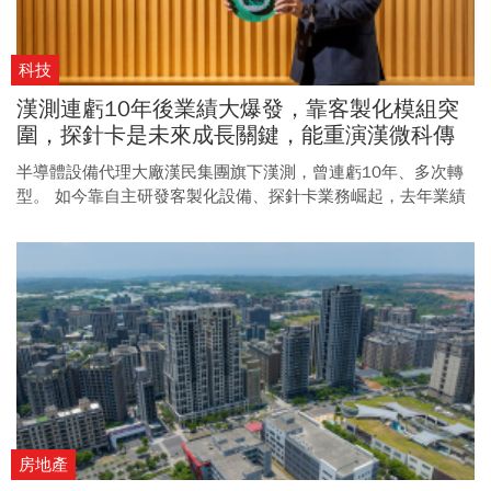
科技
漢測連虧10年後業績大爆發，靠客製化模組突
圍，探針卡是未來成長關鍵，能重演漢微科傳
奇？
半導體設備代理大廠漢民集團旗下漢測，曾連虧10年、多次轉
型。 如今靠自主研發客製化設備、探針卡業務崛起，去年業績
爆發，能否重演漢微科傳奇，備受矚目。
房地產