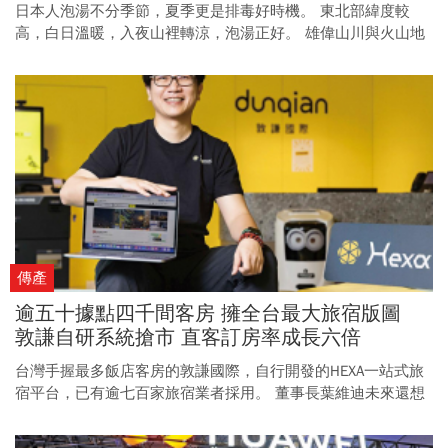
日本人泡湯不分季節，夏季更是排毒好時機。 東北部緯度較
高，白日溫暖，入夜山裡轉涼，泡湯正好。 雄偉山川與火山地
貌孕育豐沛地熱，讓日本東北地區的秋田縣成為溫泉聖地。 面
海的男鹿溫泉鄉、火山下的玉川溫泉、峽谷中的小安峽溫泉，
一湯一景，各自說著動人故事。
傳產
逾五十據點四千間客房 擁全台最大旅宿版圖
敦謙自研系統搶市 直客訂房率成長六倍
台灣手握最多飯店客房的敦謙國際，自行開發的HEXA一站式旅
宿平台，已有逾七百家旅宿業者採用。 董事長葉維迪未來還想
當旅宿業的「Shopify」，挑戰國際軟體大廠，搶食B2B市場大
餅。