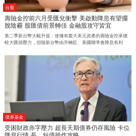
台股
壽險金控前六月受匯兌衝擊 美啟動降息有望擺
脫陰霾 股匯債前景轉佳 金融股攻守皆宜
第二季新台幣大幅升值，使擁有龐大美元資產的壽險金控承擔
較大匯損壓力，但隨新台幣由升轉貶、美國聯準會降息有利
股、債反彈，法人看好金控股可望轉強。
債券基金
受困財政赤字壓力 超長天期債券仍存風險 卡位
降息行情 長、短債操作攻略