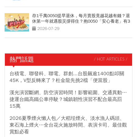
存1千萬0050提早退休，每月賣股竟越花越有錢？退
休第一年就遇股災撐得住？抱0050「安心養老」有3
條件
2026-07-29
熱門話題
/ HOT ARTICLES /
台積電、聯發科、聯電、群創...台股飆逾1400點叩關
45K，V型反轉來了？杜金龍先挑2檔「便當股」
漢光演習斷網、防空演習時間！影響範圍、交通異動…
捷運台鐵高鐵公車停駛？城鎮韌性演習不配合最高罰
15萬
2026夏季煙火懶人包／大稻埕煙火、淡水漁人碼頭、
東石海上煙火…全台花火施放時間、表演卡司、最佳觀
賞點必看