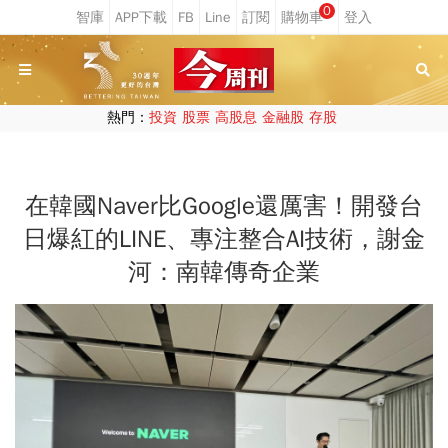
0
熱門：
投資
股票
高股息
金融股
存股
在韓國Naver比Google還厲害！開發台
日爆紅的LINE、專注整合AI技術，謝金
河：南韓傳奇企業