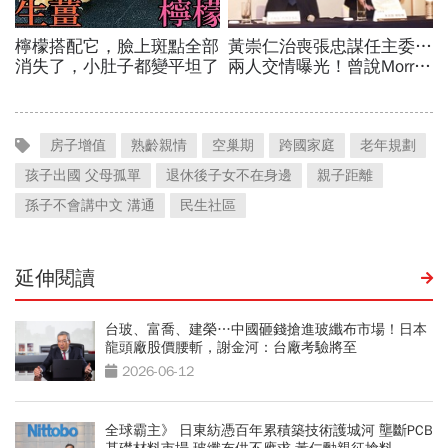
房子增值
熟齡親情
空巢期
跨國家庭
老年規劃
孩子出國 父母孤單
退休後子女不在身邊
親子距離
孫子不會講中文 溝通
民生社區
延伸閱讀
台玻、富喬、建榮…中國砸錢搶進玻纖布市場！日本
龍頭廠股價腰斬，謝金河：台廠考驗將至
2026-06-12
全球霸主》 日東紡憑百年累積築技術護城河 壟斷PCB