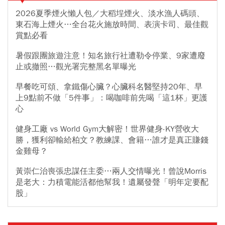
2026夏季煙火懶人包／大稻埕煙火、淡水漁人碼頭、
東石海上煙火…全台花火施放時間、表演卡司、最佳觀
賞點必看
暑假跟團旅遊注意！知名旅行社遭勒令停業、9家遭廢
止或撤照…觀光署完整黑名單曝光
早餐吃可頌、拿鐵傷心臟？心臟科名醫堅持20年、早
上9點前不做「5件事」：喝咖啡前先喝「這1杯」更護
心
健身工廠 vs World Gym大解密！世界健身-KY營收大
勝，獲利卻輸給柏文？教練課、會籍…誰才是真正賺錢
金雞母？
黃崇仁治喪張忠謀任主委…兩人交情曝光！曾說Morris
是老大：力積電能活都他幫我！遺屬發聲「明年定要配
股」