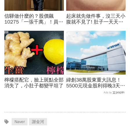
信驊做什麼的？股價飆
起床就先做件事，沒三天小
10275「一張千萬」！員工
腹就不見了! 肚子一天天變
年薪平均540萬…中年失業
小！
工程師如何孵出「萬金股」
PR
檸檬搭配它，臉上斑點全部
緯創38萬股東重大訊息！
消失了，小肚子都變平坦了
5500元現金股利得晚3天入
帳「1疏失造成」…176元
Ads by
漲停要追？一理由相對穩
Naver
謝金河