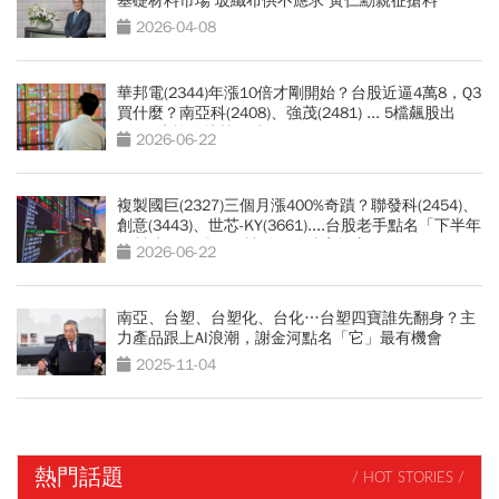
基礎材料市場 玻纖布供不應求 黃仁勳親征搶料
2026-04-08
華邦電(2344)年漲10倍才剛開始？台股近逼4萬8，Q3
買什麼？南亞科(2408)、強茂(2481) ... 5檔飆股出
列！4大族群接棒狂噴
2026-06-22
複製國巨(2327)三個月漲400%奇蹟？聯發科(2454)、
創意(3443)、世芯-KY(3661)....台股老手點名「下半年
17檔大黑馬股」：被動元件噴完換它
2026-06-22
南亞、台塑、台塑化、台化…台塑四寶誰先翻身？主
力產品跟上AI浪潮，謝金河點名「它」最有機會
2025-11-04
熱門話題
/ HOT STORIES /