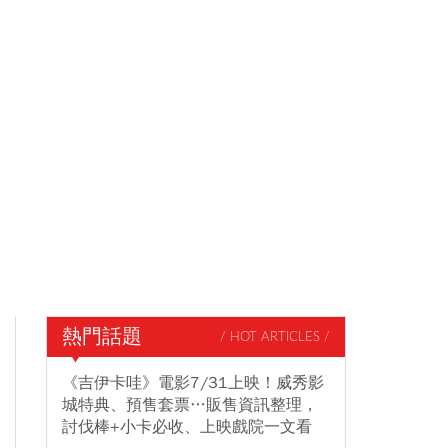
熱門話題
/ HOT ARTICLES /
《吉伊卡哇》電影7/31上映！威秀影
城特典、預售套票…販售資訊整理，
討伐棒+小卡必收、上映戲院一文看