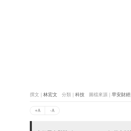
林宏文
科技
早安財經
+A
-A