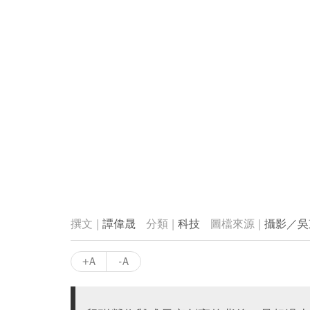
譚偉晟
科技
攝影／吳
+A
-A