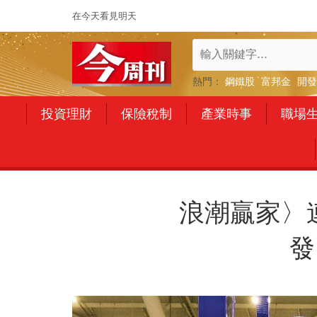
在今天看見明天
熱門：
鋼鐵股
富邦金
開發
投資理財
保險稅制
產業時事
職場
浪潮贏家〉
發