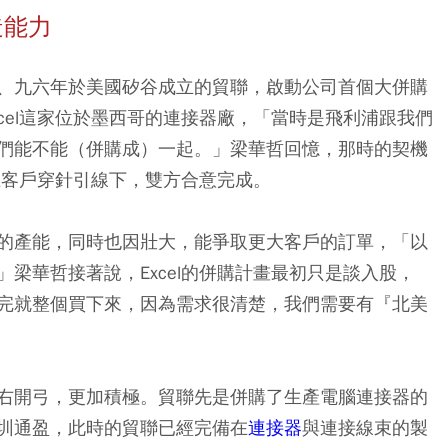
造能力
、九六年於美國矽谷成立的貿聯，啟動公司首個大併購
cel這家位於墨西哥的連接器廠，「當時是飛利浦跟我們
們能不能（併購成）一起。」梁華哲回憶，那時的契機
，在客戶穿針引線下，雙方合意完成。
的產能，同時也因壯大，能爭取更大客戶的訂單，「以
梁華哲接著說，Excel的併購計畫最初只是談入股，
完就整個買下來，因為需求很清楚，我們需要有『北美
右開弓，更加積極。貿聯先是併購了生產電腦連接器的
圳通盈，此時的貿聯已經完備在
連接器
與連接線束的製