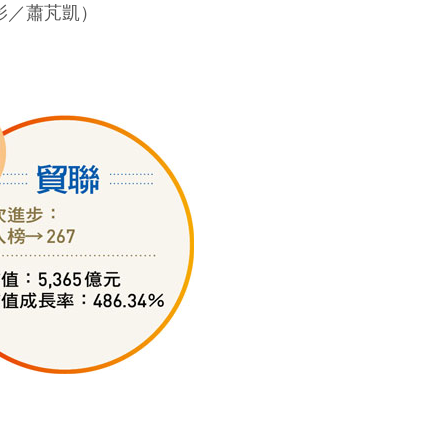
影／蕭芃凱）