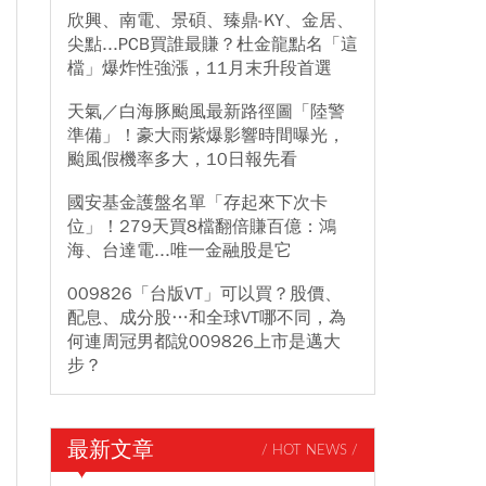
欣興、南電、景碩、臻鼎-KY、金居、
尖點...PCB買誰最賺？杜金龍點名「這
檔」爆炸性強漲，11月末升段首選
天氣／白海豚颱風最新路徑圖「陸警
準備」！豪大雨紫爆影響時間曝光，
颱風假機率多大，10日報先看
國安基金護盤名單「存起來下次卡
位」！279天買8檔翻倍賺百億：鴻
海、台達電...唯一金融股是它
009826「台版VT」可以買？股價、
配息、成分股…和全球VT哪不同，為
何連周冠男都說009826上市是邁大
步？
最新文章
/ HOT NEWS /