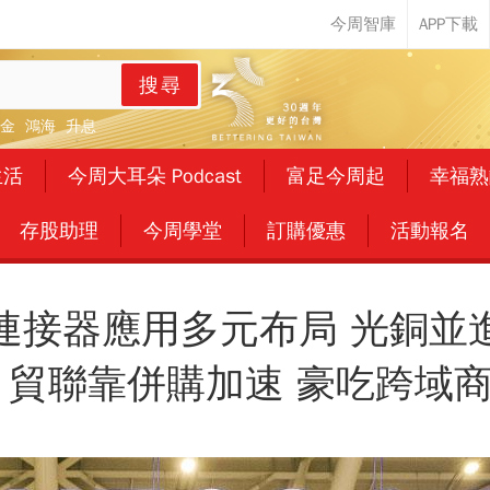
搜尋
金
鴻海
升息
生活
今周大耳朵 Podcast
富足今周起
幸福熟
存股助理
今周學堂
訂購優惠
活動報名
連接器應用多元布局 光銅並
 貿聯靠併購加速 豪吃跨域