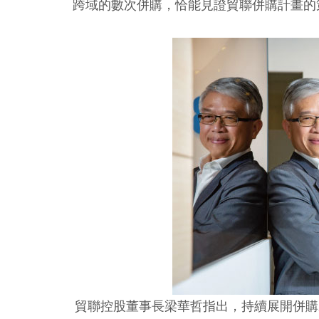
跨域的數次併購，恰能見證貿聯併購計畫的
貿聯控股董事長梁華哲指出，持續展開併購