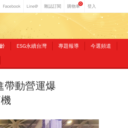
0
齡
ESG永續台灣
專題報導
今選頻道
進帶動營運爆
商機