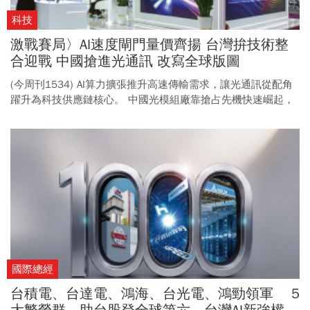
科技
激戰賽局〉AI速度閘門量價齊揚 台灣拚技術整
合迎戰 中國搶進光通訊 改寫全球版圖
(今周刊1534) AI算力擴張推升高速傳輸需求，讓光通訊從配角
躍升為科技供應鏈核心。 中國光模組廠靠搶占先機快速崛起，
進而稱霸市場；台灣則瞄準在高階封裝整合的下一場決戰。
國際總經
台積電、台達電、鴻海、台光電、鴻勁領軍 5