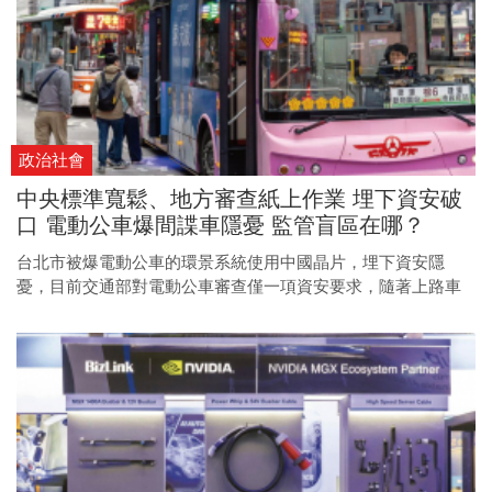
政治社會
中央標準寬鬆、地方審查紙上作業 埋下資安破
口 電動公車爆間諜車隱憂 監管盲區在哪？
台北市被爆電動公車的環景系統使用中國晶片，埋下資安隱
憂，目前交通部對電動公車審查僅一項資安要求，隨著上路車
輛愈來愈多，該如何及早防堵破口？