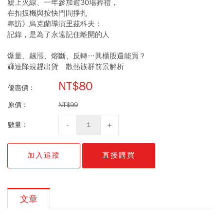
親上火線、一年參加逾30場葬禮，
在扣扳機與按快門間掙扎
專訪》烏克蘭導演里茲科夫：
記錄，是為了永遠記住離開的人
爆量、飆漲、熔斷、反轉…興櫃股還能買？
輝達降規趕出貨 散熱族群前景解析
NT$80
優惠價：
原價：
NT$99
數量：
加入追蹤
直接購買
文章