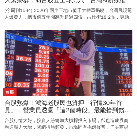
大繁榮群，助台股登全球第六 台灣AI新強權
深度解析2026兩岸三地1000大
(今周刊1534) 2026年兩岸三地市值千大榜單揭曉，台灣展現驚
人爆發力，總市值五年間翻升超過四倍，占比衝18.2％，更助
力台股成為全球第六大市場。 受惠於AI浪潮，台灣已從台積電
單點突破轉向全產業鏈的新繁榮樣貌，代表台灣在全球AI戰略地
圖中，掌握了不可或缺的產業地位。
台股
台股熱爆！鴻海老股民也質押「行情30年首
見」，營業員透露「這2個時段」最能搶到錢...
多殺多風險升溫？
台股行情大好，投資人紛紛加大槓桿投入市場，卻也造成券商
融通壓力大增，緊縮措施頻發，市場固有抱怨聲音，但券商提
醒，台股近來的槓桿增加狀況，已使「踩踏風險」大增。