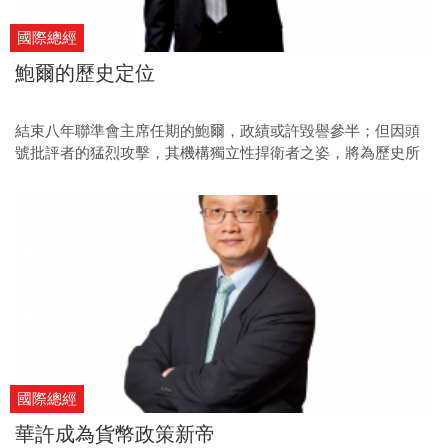
國際總經
鮑爾的歷史定位
結束八年聯準會主席任期的鮑爾，政績或許毀譽參半；但因頭
號批評者的猛烈攻擊，其機構獨立性捍衛者之姿，將為歷史所
銘記。
國際總經
華許成為貨幣政策新帝