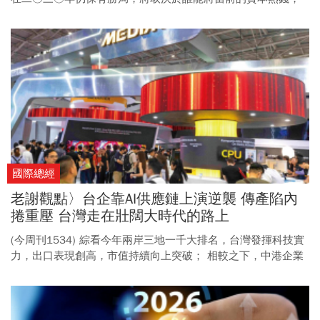
淬煉成下一個十年掌握全球產業話語權的能力。
國際總經
老謝觀點〉台企靠AI供應鏈上演逆襲 傳產陷內
捲重壓 台灣走在壯闊大時代的路上
(今周刊1534) 綜看今年兩岸三地一千大排名，台灣發揮科技實
力，出口表現創高，市值持續向上突破； 相較之下，中港企業
遇內捲壓力與轉型遲滯，成長動能放緩，導致區域競爭版圖重
組。