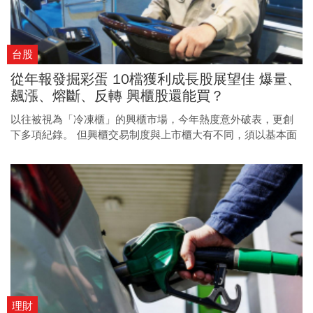
台股
從年報發掘彩蛋 10檔獲利成長股展望佳 爆量、
飆漲、熔斷、反轉 興櫃股還能買？
以往被視為「冷凍櫃」的興櫃市場，今年熱度意外破表，更創
下多項紀錄。 但興櫃交易制度與上市櫃大有不同，須以基本面
為依歸，中長期持有，才是致勝之道。
理財