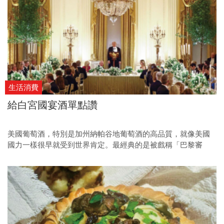
生活消費
給白宮國宴酒單點讚
美國葡萄酒，特別是加州納帕谷地葡萄酒的高品質，就像美國
國力一樣很早就受到世界肯定。最經典的是被戲稱「巴黎審
判」的一九七六年巴黎品酒會，在那場由法國評審嚴謹盲品的
競賽中，加州酒完勝法國布根地白酒與波爾多紅酒，跌破老派
專家眼鏡，也為所謂「新世界葡萄酒」的定位與定價開啟了新
篇章。