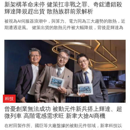
新架構革命未停 健策扛非戰之罪、奇鋐遭錯殺
輝達降規趕出貨 散熱族群前景解析
被視為AI伺服器浪潮中，與算力、電力同為三大趨勢的散熱，近
期遭遇逆風。 健策出貨的散熱元件被大幅降規，背後是輝達為
了出貨優先，在散熱方案上偏向保守的策略。
科技
曾憂創業無法成功 被動元件新兵搭上輝達、超
微列車 高階電感需求旺 新聿大搶AI商機
在村田製作所、國巨等大廠盤據的被動元件領域，新聿科技以