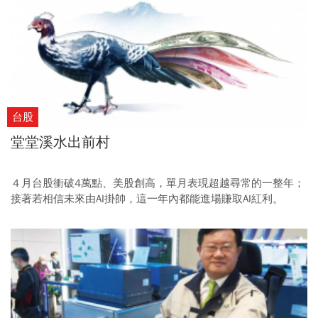
台股
堂堂溪水出前村
４月台股衝破4萬點、美股創高，單月表現超越尋常的一整年；
接著若相信未來由AI掛帥，這一年內都能進場賺取AI紅利。