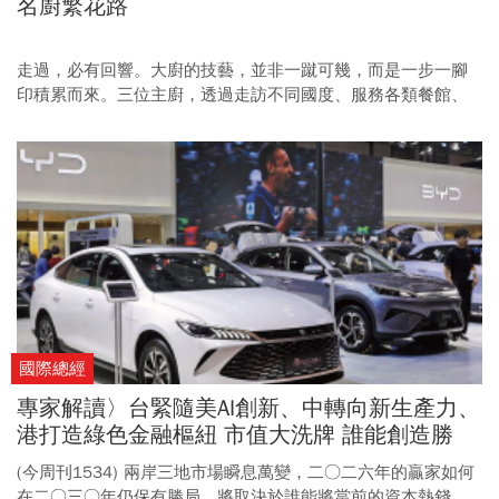
名廚繁花路
走過，必有回響。大廚的技藝，並非一蹴可幾，而是一步一腳
印積累而來。三位主廚，透過走訪不同國度、服務各類餐館、
尋找新奇食材，從一場場奇遇中萃取精華，化作餐盤中的巧思
與驚喜。
國際總經
專家解讀〉台緊隨美AI創新、中轉向新生產力、
港打造綠色金融樞紐 市值大洗牌 誰能創造勝
局？
(今周刊1534) 兩岸三地市場瞬息萬變，二○二六年的贏家如何
在二○三○年仍保有勝局，將取決於誰能將當前的資本熱錢，