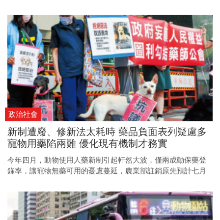
多元、國際化的新聞視野。
政治社會
新制遭廢、修新法太耗時 藥品負面表列疑慮多
寵物用藥陷兩難 優化現有機制才務實
今年四月，動物使用人藥新制引起軒然大波，僅兩成動保藥登
錄率，讓寵物無藥可用的憂慮蔓延，農業部註銷原先預計七月
上路的辦法，重新再來，獸醫界傾向的兩大解方曠日廢時，完
善現有機制更務實。