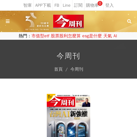
0
熱門：
市值型etf
股票股利怎麼算
esg是什麼
天氣
AI
今周刊
首頁
今周刊