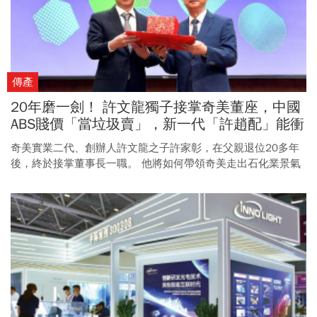
傳產
20年磨一劍！ 許文龍獨子接掌奇美董座，中國
ABS賤價「當垃圾賣」，新一代「許趙配」能衝
破石化逆風？
奇美實業二代、創辦人許文龍之子許家彰，在父親退位20多年
後，終於接掌董事長一職。 他將如何帶領奇美走出石化業景氣
低谷，備受外界關注。