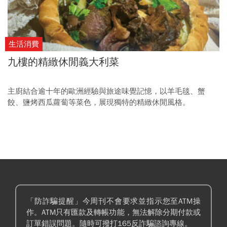
生活消費
九樓的精緻休閒義大利菜
主廚結合逾十年的歐洲經驗與旅途味覺記憶，以羊毛毯、蟹
餃、鹽烤西瓜蘿蔔等菜色，展現獨特的精緻休閒風格。
「防詐騙提醒」今周刊不會要求並指示您至ATM操
作。ATM只有匯款及轉帳功能，無法解除分期付款或
訂單錯誤問題。隨時可撥打165反詐騙諮詢專線。