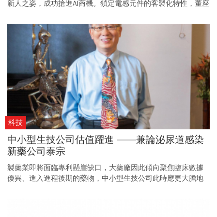
新人之姿，成功搶進AI商機。鎖定電感元件的客製化特性，董座
凃俊宏用耐心與敏捷反應，成功取得輝達、聯發科等國際客戶
合作。
科技
中小型生技公司估值躍進 ——兼論泌尿道感染
新藥公司泰宗
製藥業即將面臨專利懸崖缺口，大藥廠因此傾向聚焦臨床數據
優異、進入進程後期的藥物，中小型生技公司此時應更大膽地
推進臨床進程，確保估值在下一階段大躍升。