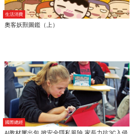
生活消費
奧客妖獸圖鑑（上）
國際總經
AI教材屢出包 掀安全隱私風險 家長力抗3C入侵