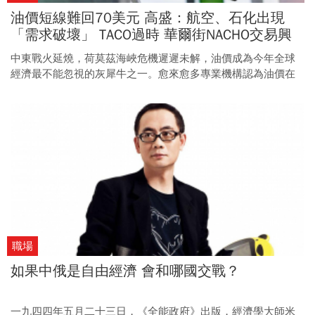
油價短線難回70美元 高盛：航空、石化出現
「需求破壞」 TACO過時 華爾街NACHO交易興
起
中東戰火延燒，荷莫茲海峽危機遲遲未解，油價成為今年全球
經濟最不能忽視的灰犀牛之一。愈來愈多專業機構認為油價在
下半年恐難回到戰前水準；且即使價格下跌，也有另一隱憂必
須關注。
職場
如果中俄是自由經濟 會和哪國交戰？
一九四四年五月二十三日，《全能政府》出版，經濟學大師米