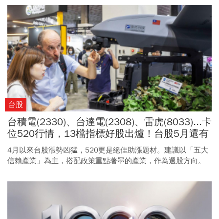
台股
台積電(2330)、台達電(2308)、雷虎(8033)...卡
位520行情，13檔指標好股出爐！台股5月還有
3利多，但留意超漲警訊
4月以來台股漲勢凶猛，520更是絕佳助漲題材。建議以「五大
信賴產業」為主，搭配政策重點著墨的產業，作為選股方向。
特別是基期仍低者，有機會接棒上攻。