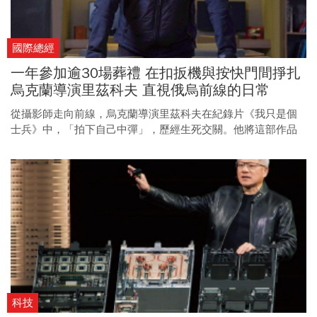
國際總經
一年參加逾30場葬禮 在扣扳機與按快門間掙扎
烏克蘭導演里茲科夫 直視俄烏前線的日常
從攝影師走向前線，烏克蘭導演里茲科夫在紀錄片《我只是個
士兵》中，「拍下自己中彈」，歷經生死交關。他將這部作品
的亞洲首映獻給台灣。
科技