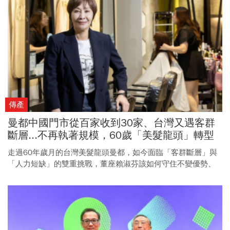
傳產
曼都中國門市從百家收到30家、台灣又遇客群
斷層...不再執著規模，60歲「美髮龍頭」轉型
記
走過60年歲月的台灣美髮龍頭曼都，如今面臨「客群斷層」與
「人力短缺」的雙重挑戰，董座賴淑芬該如何守住不變優勢、
找到新的利基？