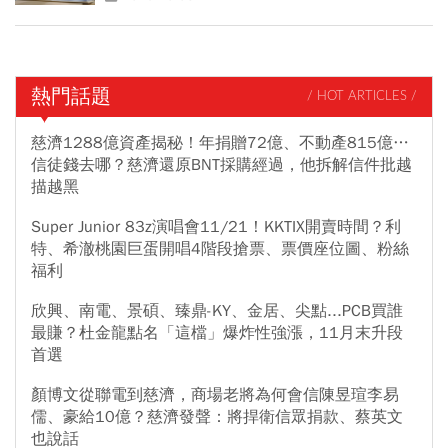
熱門話題
/ HOT ARTICLES /
慈濟1288億資產揭秘！年捐贈72億、不動產815億…
信徒錢去哪？慈濟還原BNT採購經過，他拆解信件批越
描越黑
Super Junior 83z演唱會11/21！KKTIX開賣時間？利
特、希澈桃園巨蛋開唱4階段搶票、票價座位圖、粉絲
福利
欣興、南電、景碩、臻鼎-KY、金居、尖點...PCB買誰
最賺？杜金龍點名「這檔」爆炸性強漲，11月末升段
首選
顏博文從聯電到慈濟，商場老將為何會信陳昱瑄李易
儒、豪給10億？慈濟發聲：將捍衛信眾捐款、蔡英文
也說話