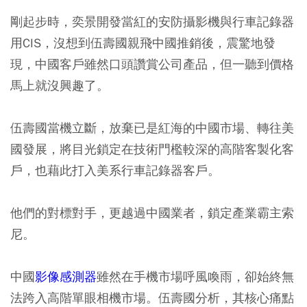
剛起步時，奕景開發當紅的安防攝影機與行車記錄器
用CIS，沒想到伍壽國親飛中國推銷後，震驚地發
現，中國客戶雖然口頭讚賞公司產品，但一聽到價格
馬上就沒興趣了。
伍壽國當機立斷，放棄已是紅海的中國市場、轉往美
國發展，將目光鎖定在技術門檻較深的高階客製化客
戶，也藉此打入美系行車記錄器客戶。
他們的對標對手，更越過中國業者，鎖定產業霸主索
尼。
中國
影像感測器
雖然在手機市場呼風喚雨，卻始終無
法跨入高階單眼相機市場。伍壽國分析，其核心痛點