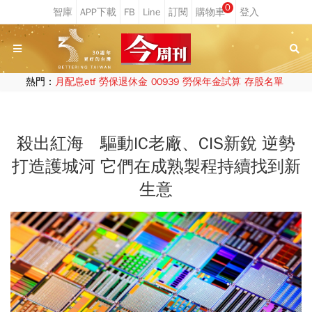
0
熱門：
月配息etf
勞保退休金
00939
勞保年金試算
存股名單
殺出紅海 驅動IC老廠、CIS新銳 逆勢
打造護城河 它們在成熟製程持續找到新
生意