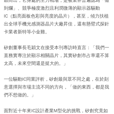
穎而出，它身處的主力戰場，是被業界普遍認為「做
到爛」、競爭極度激烈且利潤微薄的顯示器驅動
IC（點亮面板色彩與亮度的晶片），甚至，傾力扶植
出全球手機光感測器晶片大廠昇佳，還有懸臂式探針
卡業者新特等小金雞。
矽創董事長毛穎文在接受本刊專訪時直言：「我們一
直務實專注於顯示相關晶片，其實矽創市占率還不算
太高，未來空間還是挺大的。」
一位驅動IC同業評析，矽創最與眾不同之處，在於刻
意選擇與市場主流不同的方向，「做的東西，都是我
們不想做的。」
面對近十年來IC設計產業M型化的挑戰，矽創究竟如