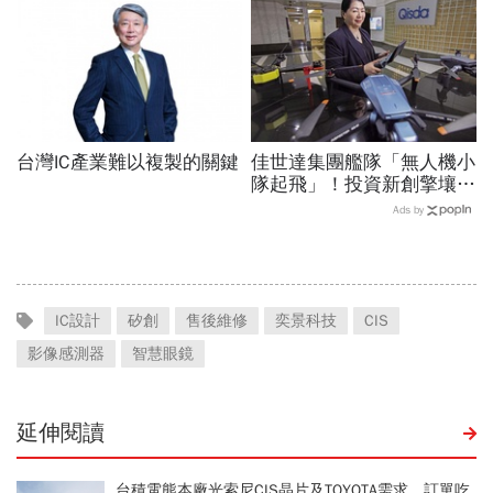
的被低估了
台灣IC產業難以複製的關鍵
佳世達集團艦隊「無人機小
隊起飛」！投資新創擎壤、
翔隆，總座親督軍養大精
Ads by
兵：鎖定美日頂級客戶切入
IC設計
矽創
售後維修
奕景科技
CIS
影像感測器
智慧眼鏡
延伸閱讀
台積電熊本廠光索尼CIS晶片及TOYOTA需求，訂單吃