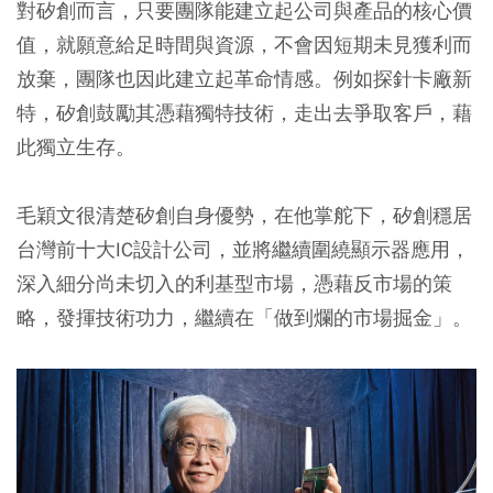
對矽創而言，只要團隊能建立起公司與產品的核心價
值，就願意給足時間與資源，不會因短期未見獲利而
放棄，團隊也因此建立起革命情感。例如探針卡廠新
特，矽創鼓勵其憑藉獨特技術，走出去爭取客戶，藉
此獨立生存。
毛穎文很清楚矽創自身優勢，在他掌舵下，矽創穩居
台灣前十大IC設計公司，並將繼續圍繞顯示器應用，
深入細分尚未切入的利基型市場，憑藉反市場的策
略，發揮技術功力，繼續在「做到爛的市場掘金」。