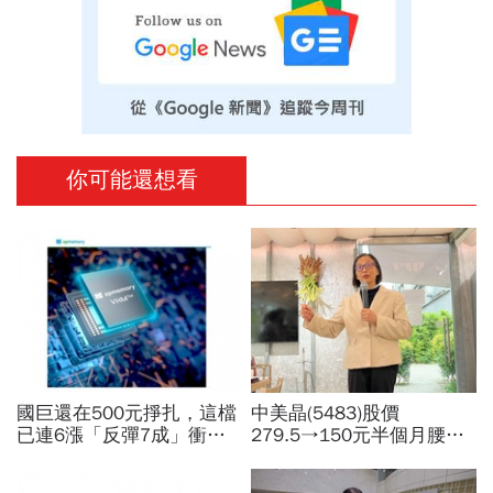
你可能還想看
國巨還在500元掙扎，這檔
中美晶(5483)股價
已連6漲「反彈7成」衝千
279.5→150元半個月腰
金股，法人喊到1430元，
斬，徐秀蘭端出Q2好成
還有5成空間
績、罕見抱屈自家股票：真