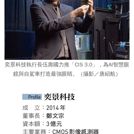
奕景科技執行長伍壽國力推「CIS 3.0」，為AI智慧眼
鏡與自駕車打造最強眼睛。（攝影／唐紹航）