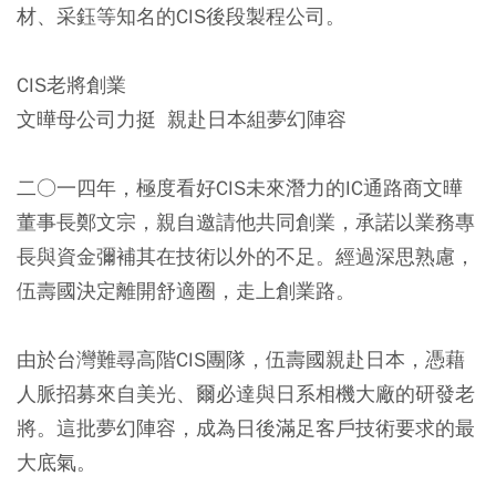
材、采鈺等知名的CIS後段製程公司。
CIS老將創業
文曄母公司力挺 親赴日本組夢幻陣容
二○一四年，極度看好CIS未來潛力的IC通路商文曄
董事長鄭文宗，親自邀請他共同創業，承諾以業務專
長與資金彌補其在技術以外的不足。經過深思熟慮，
伍壽國決定離開舒適圈，走上創業路。
由於台灣難尋高階CIS團隊，伍壽國親赴日本，憑藉
人脈招募來自美光、爾必達與日系相機大廠的研發老
將。這批夢幻陣容，成為日後滿足客戶技術要求的最
大底氣。