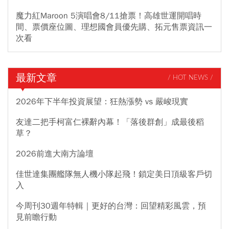
魔力紅Maroon 5演唱會8/11搶票！高雄世運開唱時
間、票價座位圖、理想國會員優先購、拓元售票資訊一
次看
最新文章
/ HOT NEWS /
2026年下半年投資展望：狂熱漲勢 vs 嚴峻現實
友達二把手柯富仁裸辭內幕！「落後群創」成最後稻
草？
2026前進大南方論壇
佳世達集團艦隊無人機小隊起飛！鎖定美日頂級客戶切
入
今周刊30週年特輯｜更好的台灣：回望精彩風雲，預
見前瞻行動