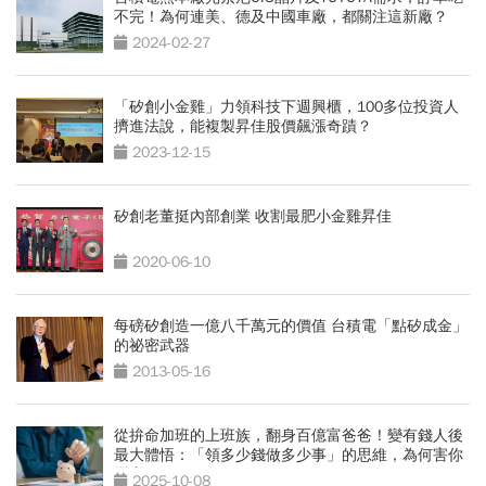
不完！為何連美、德及中國車廠，都關注這新廠？
2024-02-27
「矽創小金雞」力領科技下週興櫃，100多位投資人
擠進法說，能複製昇佳股價飆漲奇蹟？
2023-12-15
矽創老董挺內部創業 收割最肥小金雞昇佳
2020-06-10
每磅矽創造一億八千萬元的價值 台積電「點矽成金」
的祕密武器
2013-05-16
從拚命加班的上班族，翻身百億富爸爸！變有錢人後
最大體悟：「領多少錢做多少事」的思維，為何害你
變窮？
2025-10-08