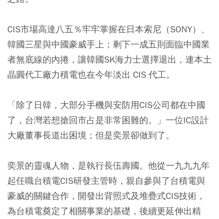
CIS市場高達八五％牢牢掌握在日本索尼（SONY）、
韓國三星與中國豪威手上；剩下一成五則面臨中國業
者無底線的內捲，讓韓國SK海力士選擇退出，連本土
晶圓代工廠力積電也在今年淡出 CIS 代工。
「除了日韓，大部分手機與安防用CIS公司都在中國
了，台灣若想搶回市占是非常困難的。」一位IC設計
大廠董事長道出困境；但是奕景卻做到了。
奕景的靈魂人物，是執行長伍壽國。他從一九九九年
起任職台積電CIS研發主管時，親自參與了台積電與
豪威的關鍵合作，開發出背照式及堆疊式CIS技術，
為台積電奠定了相關事業的基礎，後續更延伸出精