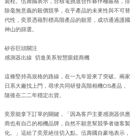
製程。伍壽國表示，台積電挑選合作夥伴極嚴格，排
除毫無意義的殺價競爭，在乎產品的未來性與不可替
代性，奕景憑藉對標高階產品的願景，成功通過護國
神山的篩選。
矽谷巨頭關注
感測器出線 切進美系智慧眼鏡商機
這條堅持高規格的路線，在一九年迎來了突破。兩家
日系大廠找上門，尋求共同研發高階相機CIS產品，
隨後在二二年穩定出貨。
奕景能拿下訂單的關鍵，「因為客戶主要感測器供應
商也有自己的相機品牌，自然不願意幫競爭者做客製
化。」這給了奕景絕佳切入點。伍壽國自豪地表示，