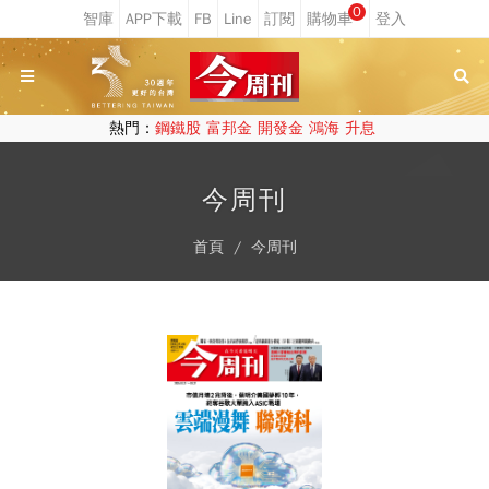
0
熱門：
鋼鐵股
富邦金
開發金
鴻海
升息
今周刊
首頁
今周刊