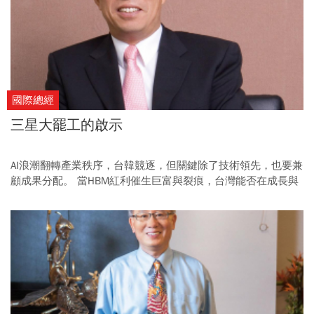
國際總經
三星大罷工的啟示
AI浪潮翻轉產業秩序，台韓競逐，但關鍵除了技術領先，也要兼
顧成果分配。 當HBM紅利催生巨富與裂痕，台灣能否在成長與
公平之間找到平衡，才是接下來真正的考驗。