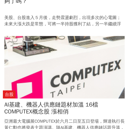
夠了嗎？
美股、台股進入５月後，走勢震盪劇烈，出現多次的心電圖；
未來大漲大跌是常態，可將一半持股獲利了結，另一半繼續浮
沉。
台股
AI基建、機器人供應鏈題材加溫 16檔
COMPUTEX概念股 漲相俏
亞洲最大電腦展COMPUTEX於六月二日至五日登場，輝達執行長
黃仁勳也將發表主題演講。隨AI基建、機器人供應鏈話題升溫，