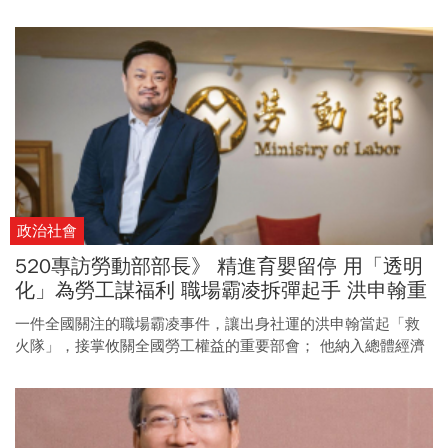
前，又要如何以台版ETS，助企業接軌國際？
政治社會
520專訪勞動部部長》 精進育嬰留停 用「透明
化」為勞工謀福利 職場霸凌拆彈起手 洪申翰重
塑勞動政策
一件全國關注的職場霸凌事件，讓出身社運的洪申翰當起「救
火隊」，接掌攸關全國勞工權益的重要部會； 他納入總體經濟
考量、以「透明化」作為核心施政，不只要在內部救火，更為
千萬勞工謀福利。