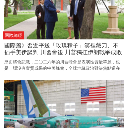
國際總經
國際篇》習近平送「玫瑰種子」笑裡藏刀、不
插手美伊談判 川習會後 川普獨扛伊朗戰爭成敗
歷史將會記載，二○二六年的川習峰會是表演性質最華麗，也
是一場沒有實質成果的中美峰會，全球地緣政治對決焦點還在
伊朗，國際油價則是戰爭與和平的指標。