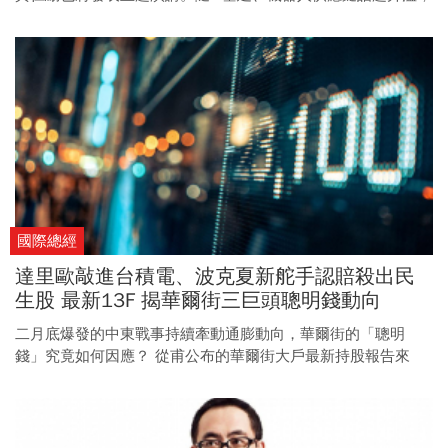
台股相關概念股可望迎來新一波行情。
國際總經
達里歐敲進台積電、波克夏新舵手認賠殺出民
生股 最新13F 揭華爾街三巨頭聰明錢動向
二月底爆發的中東戰事持續牽動通膨動向，華爾街的「聰明
錢」究竟如何因應？ 從甫公布的華爾街大戶最新持股報告來
看，幾位A咖有志一同，選擇降低持股集中風險，並向AI硬體股
靠得更近。