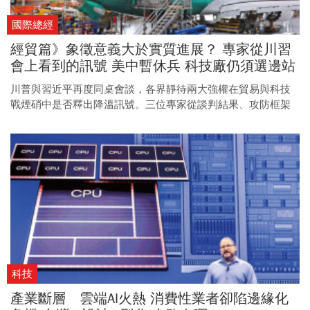
國際總經
經貿篇》象徵意義大於實質進展？ 專家從川習
會上看到的訊號 美中暫休兵 科技廠仍須選邊站
川普與習近平再度同桌會談，各界靜待兩大強權在貿易與科技
戰煙硝中是否釋出降溫訊號。三位專家從談判結果、攻防框架
與產業影響等層面，進一步剖析本次川習會的實質意涵與潛在
影響。
科技
產業斷層 雲端AI火熱 消費性業者卻陷邊緣化