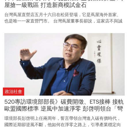
屋搶一級戰區 打造新商模試金石
台灣蔦屋直營店五月十六日在松菸登場，它是蔦屋海外首家、
也是唯一一家直營門市。 台灣蔦屋董事長卻說，這家店不與誠
品叫戰，也不以營利為目的，它背後究竟有何盤算？
政治社會
520專訪環境部部長》碳費開徵、ETS接棒 接軌
歐盟國際標準 逆風中加速淨零 彭啓明領台「彎
道超車」
環境部長彭啓明上任兩周年，誓言帶領台灣進入碳有價時代，
國際近期卻逆風不斷，他如何在淨零之路上，引導產業穩定向