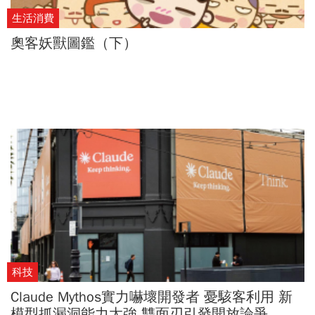
生活消費
奧客妖獸圖鑑（下）
科技
Claude Mythos實力嚇壞開發者 憂駭客利用 新
模型抓漏洞能力太強 雙面刃引發開放論爭