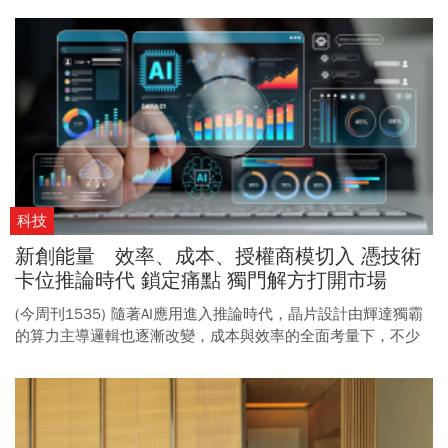
用。 本刊獨家揭密它們如何逆勢打造自家護城河。
科技
新創能量 效率、成本、授權商模切入 憑技術
卡位推論時代 鎖定痛點 獨門解方打開市場
(今周刊1535) 隨著AI應用進入推論時代，晶片設計由輝達獨霸
的算力主導邏輯也逐漸改變，成本與效率的全面考量下，不少
新創小廠找到關鍵切入點，試圖在明星雲集的賽道中擠進領先
群。