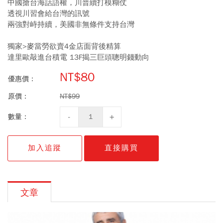
中國搶台海話語權，川普續打模糊仗
透視川習會給台灣的訊號
兩強對峙持續，美國非無條件支持台灣
獨家>麥當勞欲賣4金店面背後精算
達里歐敲進台積電 13F揭三巨頭聰明錢動向
NT$80
優惠價：
原價：
NT$99
數量：
加入追蹤
直接購買
文章