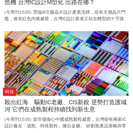
危機 台灣IC設計M型化 出路在哪？
(今周刊1535) 雲端AI引爆晶片設計產業洗牌，前有天價晶片門
檻，後有紅色內捲威脅，台灣IC設計業者正站在轉型的十字路
口。
科技
殺出紅海 驅動IC老廠、CIS新銳 逆勢打造護城
河 它們在成熟製程持續找到新生意
(今周刊1535) 當市場擔心中國成熟製程威脅，台灣卻有兩家IC
設計廠在「成熟、特殊製程」煉出金礦。 矽創靠產品策略與零
電容技術突圍紅海；奕景則以高階影像感測器晶片打入特殊應