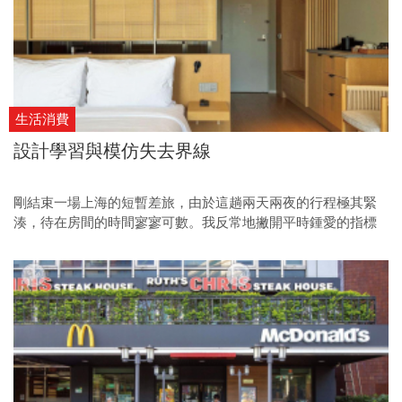
生活消費
設計學習與模仿失去界線
剛結束一場上海的短暫差旅，由於這趟兩天兩夜的行程極其緊
湊，待在房間的時間寥寥可數。我反常地撇開平時鍾愛的指標
性奢華酒店，轉而將目光投向上海蓬勃發展的經濟型設計旅館
（Budget Hotel）。在搜尋引擎漫無邊際的名單中，一張熟悉的
畫面瞬間攫住了我的視線，照片裡的客房模樣，簡直與我近期
心頭最愛的東京飯店「Trunk Hotel Yoyogi Park」如出一轍。