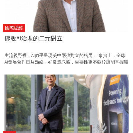
國際總經
擺脫AI治理的二元對立
主流視野裡，AI似乎呈現美中兩強對立的格局； 事實上，全球
AI發展合作日益熱絡，卻常遭忽略，重要性更不亞於誰能掌握霸
權。