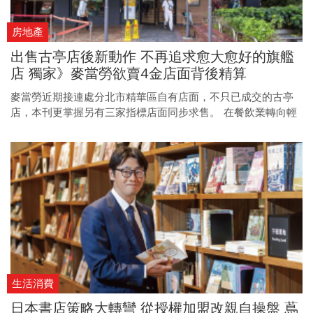
房地產
出售古亭店後新動作 不再追求愈大愈好的旗艦
店 獨家》麥當勞欲賣4金店面背後精算
麥當勞近期接連處分北市精華區自有店面，不只已成交的古亭
店，本刊更掌握另有三家指標店面同步求售。 在餐飲業轉向輕
資產、重坪效的新趨勢下，這批黃金店面意外成為近期商用不
動產市場焦點。
生活消費
日本書店策略大轉彎 從授權加盟改親自操盤 蔦