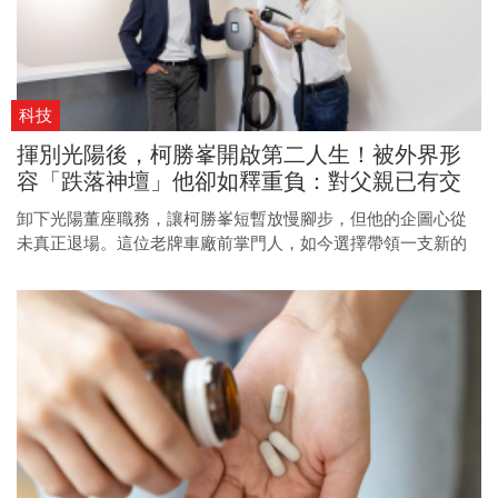
科技
揮別光陽後，柯勝峯開啟第二人生！被外界形
容「跌落神壇」他卻如釋重負：對父親已有交
代
卸下光陽董座職務，讓柯勝峯短暫放慢腳步，但他的企圖心從
未真正退場。這位老牌車廠前掌門人，如今選擇帶領一支新的
「特種部隊」，瞄準廣闊的自主化系統市場。