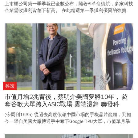
真贏家
上市櫃公司第一季季報已全數公布，隨著AI革命續航，多家科技
企業營收獲利皆創下新高。 在此精選第一季獲利優異的強勢
股，與由虧轉盈具代表性的轉機股，做為後市布局參考。
科技
市值月增2兆背後，蔡明介美國夢孵10年， 終
奪谷歌大單跨入ASIC戰場 雲端漫舞 聯發科
(今周刊1535) 從過去高度依賴中國市場的手機晶片龍頭，到如
今一舉自美國大廠博通手中奪下Google TPU大單，市值單月暴
增兩兆元，聯發科的戰場，已從邊緣AI殺入雲端AI的核心，也完
成自我蛻變與轉型。