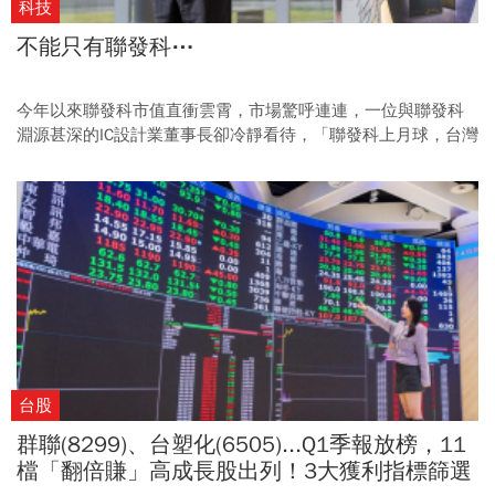
科技
不能只有聯發科⋯
今年以來聯發科市值直衝雲霄，市場驚呼連連，一位與聯發科
淵源甚深的IC設計業董事長卻冷靜看待，「聯發科上月球，台灣
同業還留在地表⋯⋯。」在他眼裡，全球IC設計業早就呈現大者
恆大的M型化，「產業競爭一直如此。」
台股
群聯(8299)、台塑化(6505)...Q1季報放榜，11
檔「翻倍賺」高成長股出列！3大獲利指標篩選