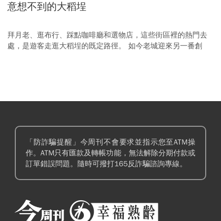
意想不到的大稻埕
拜月老、逛布行、踩點咖啡廳和選物店，這些街區裡的熱門去
處，是遊客走逛大稻埕的既定路徑。 如今老城迎來另一番創
新，風格截然不同的新據點轉生進駐，用迥然不同的文化語彙
融入在地紋理，帶來一場新風格的生活實驗。
「防詐騙提醒」今周刊不會要求並指示您至ATM操
作。ATM只有匯款及轉帳功能，無法解除分期付款或
訂單錯誤問題。隨時可撥打165反詐騙諮詢專線。