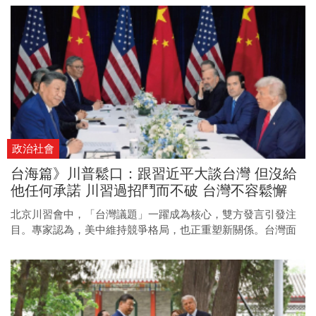
政治社會
台海篇》川普鬆口：跟習近平大談台灣 但沒給
他任何承諾 川習過招鬥而不破 台灣不容鬆懈
北京川習會中，「台灣議題」一躍成為核心，雙方發言引發注
目。專家認為，美中維持競爭格局，也正重塑新關係。台灣面
對變局，也應更靈活思考未來策略。