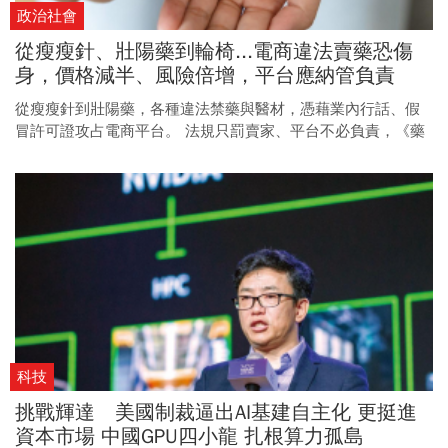
政治社會
從瘦瘦針、壯陽藥到輪椅...電商違法賣藥恐傷
身，價格減半、風險倍增，平台應納管負責
從瘦瘦針到壯陽藥，各種違法禁藥與醫材，憑藉業內行話、假
冒許可證攻占電商平台。 法規只罰賣家、平台不必負責，《藥
事法》修法擬要求平台盡監管義務，能否遏止亂象？
科技
挑戰輝達 美國制裁逼出AI基建自主化 更挺進
資本市場 中國GPU四小龍 扎根算力孤島