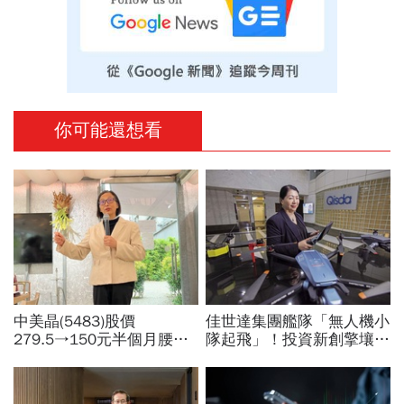
你可能還想看
中美晶(5483)股價
佳世達集團艦隊「無人機小
279.5→150元半個月腰
隊起飛」！投資新創擎壤、
斬，徐秀蘭端出Q2好成
翔隆，總座親督軍養大精
績、罕見抱屈自家股票：真
兵：鎖定美日頂級客戶切入
的被低估了