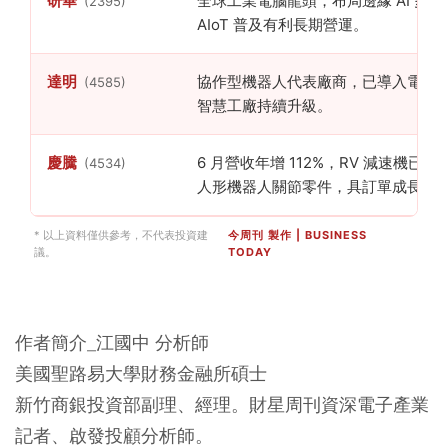
研華
全球工業電腦龍頭，布局邊緣 AI 多
(2395)
AIoT 普及有利長期營運。
達明
協作型機器人代表廠商，已導入電子
(4585)
智慧工廠持續升級。
慶騰
6 月營收年增 112%，RV 減速機已量
(4534)
人形機器人關節零件，具訂單成長題
* 以上資料僅供參考，不代表投資建
今周刊 製作 | BUSINESS
議。
TODAY
作者簡介_江國中 分析師
美國聖路易大學財務金融所碩士
新竹商銀投資部副理、經理。財星周刊資深電子產業
記者、啟發投顧分析師。