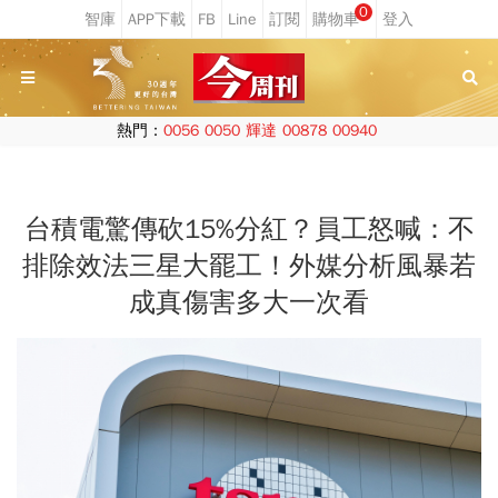
0
熱門：
0056
0050
輝達
00878
00940
台積電驚傳砍15%分紅？員工怒喊：不
排除效法三星大罷工！外媒分析風暴若
成真傷害多大一次看