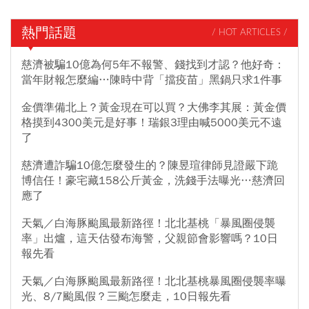
熱門話題
/ HOT ARTICLES /
慈濟被騙10億為何5年不報警、錢找到才認？他好奇：
當年財報怎麼編…陳時中背「擋疫苗」黑鍋只求1件事
金價準備北上？黃金現在可以買？大佛李其展：黃金價
格摸到4300美元是好事！瑞銀3理由喊5000美元不遠
了
慈濟遭詐騙10億怎麼發生的？陳昱瑄律師見證嚴下跪
博信任！豪宅藏158公斤黃金，洗錢手法曝光…慈濟回
應了
天氣／白海豚颱風最新路徑！北北基桃「暴風圈侵襲
率」出爐，這天估發布海警，父親節會影響嗎？10日
報先看
天氣／白海豚颱風最新路徑！北北基桃暴風圈侵襲率曝
光、8/7颱風假？三颱怎麼走，10日報先看