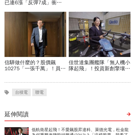
台積電
聯電
延伸閱讀
低軌衛星起飛！不愛飆股昇達科、萊德光電，杜金龍