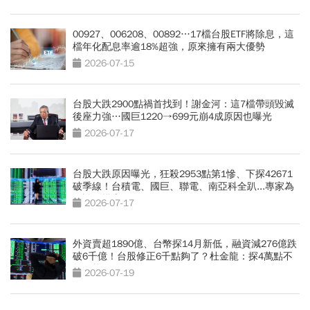
00927、006208、00892…17檔台股ETF將除息，這
檔年化配息率逾18%超強，原來擁有兩大優勢
2026-07-15
台股大跌2900點禍首找到！謝金河：這7檔帶頭毀滅
後座力強…國巨1220→699元崩4成原因也曝光
2026-07-17
台股大跌原因曝光，狂殺2953點第1慘、下探42671
破季線！台積電、國巨、聯電、南亞科全趴...專家為
何說別摸底
2026-07-17
外資賣超1890億、台幣探14月新低，融資減276億跌
破6千億！台股修正6千點夠了？杜金龍：探4萬點不
無可能
2026-07-19