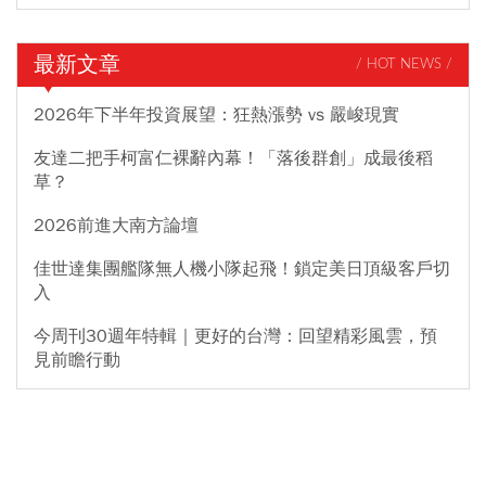
最新文章
/ HOT NEWS /
2026年下半年投資展望：狂熱漲勢 vs 嚴峻現實
友達二把手柯富仁裸辭內幕！「落後群創」成最後稻
草？
2026前進大南方論壇
佳世達集團艦隊無人機小隊起飛！鎖定美日頂級客戶切
入
今周刊30週年特輯｜更好的台灣：回望精彩風雲，預
見前瞻行動