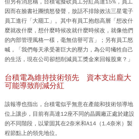
但另有消息稱，台積電擬砍員工分紅高達15%，員工
因而在臉書社團憤怒發聲，放話不排除效法三星電子
員工進行「大罷工」。其中有員工抱怨高層「想改什
麼就改什麼，想什麼時候改就什麼時候改，就像他們
的內部管理風格一樣，毫無信譽可言」；另有員工怒
喊，「我們每天承受著巨大的壓力，為公司犧牲自己
的生活，現在公司卻想削減員工獎金來回報股東？」
台積電為維持技術領先 資本支出龐大
可能導致削減分紅
該報導也指出，台積電似乎無意在產能和技術領導地
位上讓步，目前有高達12座不同的晶圓廠正處於建設
的不同階段，以鞏固其在2奈米和A14（1.4奈米）製
程節點上的領先地位。