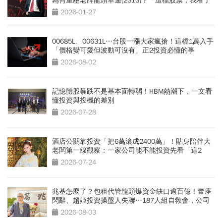
為何重壓老牌龍頭華通(2313)？「這檔股票，我看了
30年」
2026-01-27
00685L、00631L…台股一漲大家瘋搶！這檔1萬入手
「價格變可愛但波動可沒有」正2投資必懂的事
2026-08-02
記憶體股暴跌不是基本面轉弱！HBM熱潮下，一文看
懂投資與投機的差別
2026-07-28
酒店公關靠投資「把6萬滾成2400萬」！貼身陪伴大
老闆第一線觀察：一家公司能不能投資先看「這2
點」
2026-07-24
兆基怎麼了？包租代管龍頭爆資金缺口逾百億！董座
閃辭、趙姬投資操盤人失聯…187人組自救會，公司
最新聲明
2026-08-03