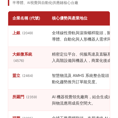
半導體、AI視覺與自動化供應鏈核心台廠
企業名稱 (代號)
核心優勢與產業地位
上銀
全球線性滑軌與滾珠螺桿龍頭，關節
(2049)
導體、自動化與人形機器人需求同步
大銀微系統
精密定位平台、伺服馬達及直驅系統
入高階設備與機器人，商業化後成長
(4576)
盟立
智慧物流及 AMHS 系統整合龍頭，深
(2464)
動化趨勢推升訂單能見度。
所羅門
AI 機器視覺領先廠商，結合生成式 A
(2359)
與物流應用成長空間大。