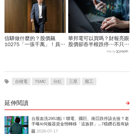
信驊做什麼的？股價飆
華邦電可以買嗎？財報亮眼
10275「一張千萬」！員工
股價卻吞半根跌停…不只外
年薪平均540萬…中年失業
資終結連3買改賣超1.8萬
Ads by
工程師如何孵出「萬金股」
張利空，要抱要殺全看2重
點
台積電
TSMC
分紅
三星
罷工
延伸閱讀
台股血洗2953點！聯電、國巨、南亞跌停該去撿？老
手曝AI伺服器資金悄轉移「這族群」...7檔鑽石股有缺
口直接噴
2026-07-17