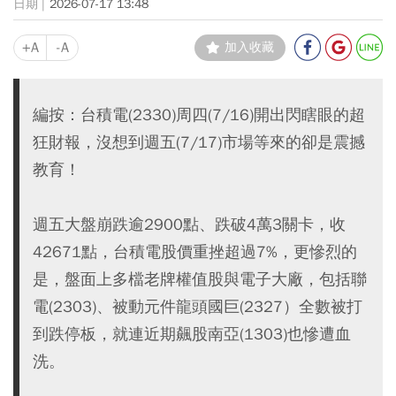
2026-07-17 13:48
+A
-A
加入收藏
編按：台積電(2330)周四(7/16)開出閃瞎眼的超
狂財報，沒想到週五(7/17)市場等來的卻是震撼
教育！
週五大盤崩跌逾2900點、跌破4萬3關卡，收
42671點，台積電股價重挫超過7%，更慘烈的
是，盤面上多檔老牌權值股與電子大廠，包括聯
電(2303)、被動元件龍頭國巨(2327）全數被打
到跌停板，就連近期飆股南亞(1303)也慘遭血
洗。