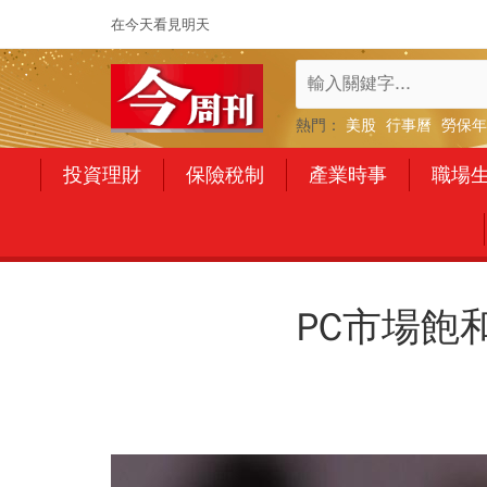
在今天看見明天
熱門：
美股
行事曆
勞保年
投資理財
保險稅制
產業時事
職場
PC市場飽