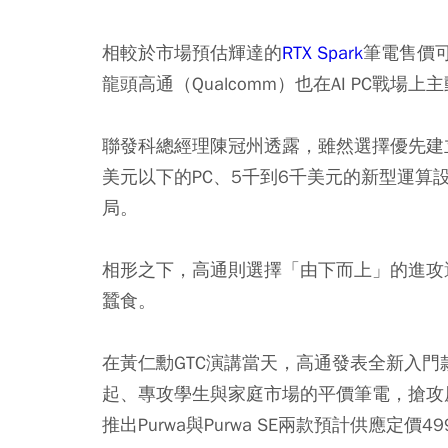
相較於市場預估輝達的
RTX Spark
筆電售價
龍頭高通（Qualcomm）也在AI PC戰
聯發科總經理陳冠州透露，雖然選擇優先建
美元以下的PC、5千到6千美元的新型運算
局。
相形之下，高通則選擇「由下而上」的進攻邏輯
蠶食。
在黃仁勳GTC演講當天，高通發表全新入門款筆
起、專攻學生與家庭市場的平價筆電，搶攻原本
推出Purwa與Purwa SE兩款預計供應定