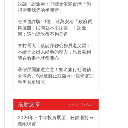
說話！謝金河：中國更依賴台灣「仍
很需要我們的半導體」
慈濟遭詐騙10億，蔣萬安稱「政府買
夠疫苗，民間就不用採購」！謝金
河：這句話說得不夠公道
眷村長大，蔡詩萍聊公務員老父親：
不給子女出人頭地的壓力，只要看到
我在看書他就很開心
暑假跟團旅遊注意！知名旅行社遭勒
令停業、9家遭廢止或撤照…觀光署完
整黑名單曝光
最新文章
/ HOT NEWS /
2026年下半年投資展望：狂熱漲勢 vs
嚴峻現實