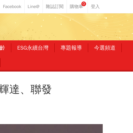
0
齡
ESG永續台灣
專題報導
今選頻道
何輝達、聯發