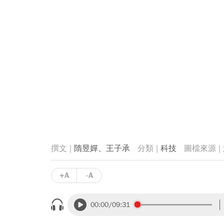
隋昱嬋、王子承
科技
+A
-A
00:00
/09:31