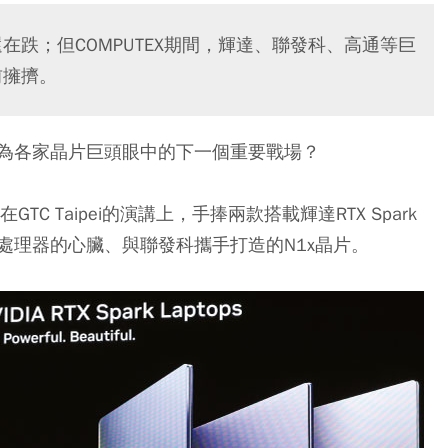
在跌；但COMPUTEX期間，輝達、聯發科、高通等巨
前擁擠。
為各家晶片巨頭眼中的下一個重要戰場？
TC Taipei的演講上，手捧兩款搭載輝達RTX Spark
處理器的心臟、與聯發科攜手打造的N1x晶片。