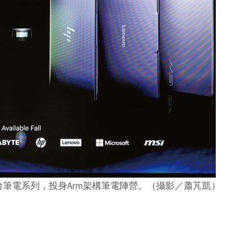
k平台筆電系列，投身Arm架構筆電陣營。（攝影／蕭芃凱）