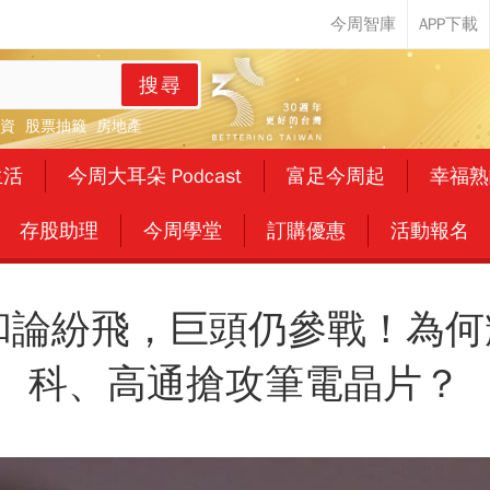
搜尋
資
股票抽籤
房地產
生活
今周大耳朵 Podcast
富足今周起
幸福熟
存股助理
今周學堂
訂購優惠
活動報名
和論紛飛，巨頭仍參戰！為
科、高通搶攻筆電晶片？