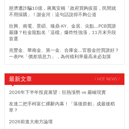
慈濟遭詐騙10億，蔣萬安稱「政府買夠疫苗，民間就
不用採購」！謝金河：這句話說得不夠公道
欣興、南電、景碩、臻鼎-KY、金居、尖點...PCB買誰
最賺？杜金龍點名「這檔」爆炸性強漲，11月末升段
首選
兆豐金、華南金、第一金、合庫金...官股金控買誰好？
一表PK「價差填息力」，為何殖利率最高未必划算
最新文章
/ HOT NEWS /
2026年下半年投資展望：狂熱漲勢 vs 嚴峻現實
友達二把手柯富仁裸辭內幕！「落後群創」成最後稻
草？
2026前進大南方論壇