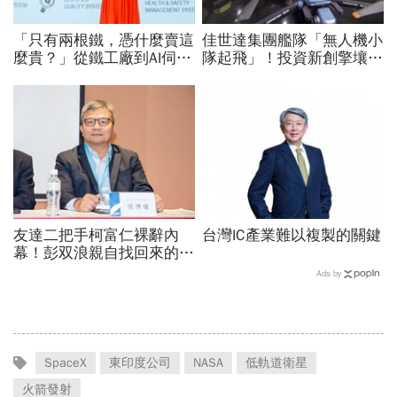
「只有兩根鐵，憑什麼賣這
佳世達集團艦隊「無人機小
麼貴？」從鐵工廠到AI伺服
隊起飛」！投資新創擎壤、
器滑軌霸主，川湖靠四大護
翔隆，總座親督軍養大精
城河創造超高毛利率
兵：鎖定美日頂級客戶切入
友達二把手柯富仁裸辭內
台灣IC產業難以複製的關鍵
幕！彭双浪親自找回來的接
班人，為何最後撕破臉？
Ads by
「落後群創」成最後稻草？
SpaceX
東印度公司
NASA
低軌道衛星
火箭發射