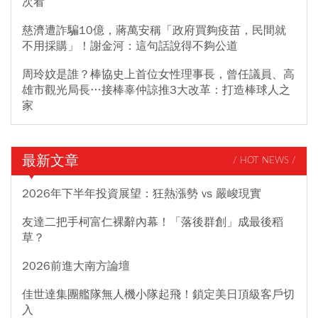
次看
慈濟遭詐騙10億，蔣萬安稱「政府買夠疫苗，民間就
不用採購」！謝金河：這句話說得不夠公道
周玲妏是誰？棒協史上首位女性理事長，曾任議員、高
雄市觀光局長…接棒辜仲諒推3大改革：打造棒球人之
家
最新文章
/ HOT NEWS /
2026年下半年投資展望：狂熱漲勢 vs 嚴峻現實
友達二把手柯富仁裸辭內幕！「落後群創」成最後稻
草？
2026前進大南方論壇
佳世達集團艦隊無人機小隊起飛！鎖定美日頂級客戶切
入