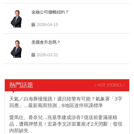
金融公司撤離紐約？
2026-04-15
美國會升息嗎？
2026-03-31
熱門話題
/ HOT STORIES /
天氣／白海豚慢慢跳！週日陸警有可能？氣象署「3字
回應」...最新風雨預測，8地區達停班課標準
愛馬仕、香奈兒...兆基李建成涉吞7億送前妻滿屋精
品，遭羈押禁見！宏碁李文詳當董座才2天閃辭：發現
內部缺失