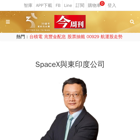
0
熱門：
台積電
兆豐金配息
股票抽籤
00929
航運股走勢
SpaceX與東印度公司