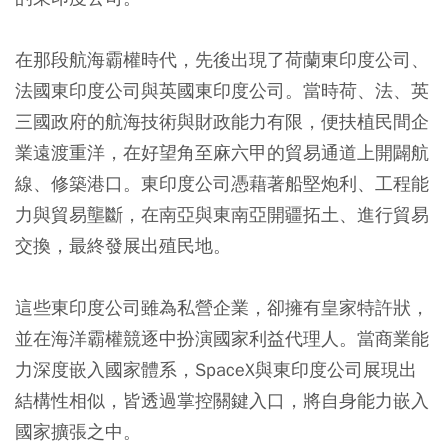
在那段航海霸權時代，先後出現了荷蘭東印度公司、
法國東印度公司與英國東印度公司。當時荷、法、英
三國政府的航海技術與財政能力有限，便扶植民間企
業遠渡重洋，在好望角至麻六甲的貿易通道上開闢航
線、修築港口。東印度公司憑藉著船堅炮利、工程能
力與貿易壟斷，在南亞與東南亞開疆拓土、進行貿易
交換，最終發展出殖民地。
這些東印度公司雖為私營企業，卻擁有皇家特許狀，
並在海洋霸權競逐中扮演國家利益代理人。當商業能
力深度嵌入國家體系，SpaceX與東印度公司展現出
結構性相似，皆透過掌控關鍵入口，將自身能力嵌入
國家擴張之中。