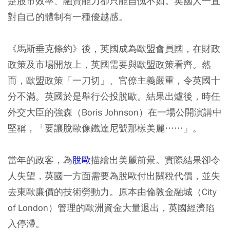
是股市效率、融資能力卻只能自愧不如。英國人一直
對自己的體制有一種優越感。
《馬斯垂克條約》後，英國成為歐盟會員國，在財政
政策及市場開放上，英國需要與歐盟政策看齊。然
而，歐盟政策「一刀切」、官僚主義嚴重，令英國十
分不滿。英國於是舉行公投脫歐。結果出爐後，時任
外交大臣的強森（Boris Johnson）在一場公開演講中
堅稱，「要讓脫歐像鐵達尼號那樣美麗……」。
當年的政客，為
脫歐
描繪出美麗前景。實際結果卻令
人失望，英國一方面需要為脫歐付出關稅代價，並失
去東歐廉價的技術勞動力。原本由倫敦金融城（City
of London）管理的歐洲資金大量退出，英國經濟陷
入停滯。