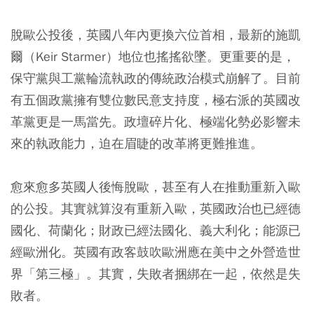
脫歐公投後，英國八年內更換六位首相，最新的施凱
爾（Keir Starmer）地位也搖搖欲墜。更重要的是，
保守黨與工黨輪流執政的傳統政治模式崩解了。目前
有五個政黨擁有雙位數民意支持度，極右派的英國改
革黨更是一馬當先。政壇碎片化、極端化勢必影響未
來的執政能力，迫在眉睫的改革將更難推進。
愈來愈多英國人後悔脫歐，甚至有人在推動重新入歐
的公投。其實就算沒有重新入歐，英國政治也已經德
國化、荷蘭化；財政已經法國化、義大利化；能源已
經歐洲化。英國有政客鼓吹歐洲應在美中之外營造世
界「第三極」。其實，失敗者捆綁在一起，依然是失
敗者。