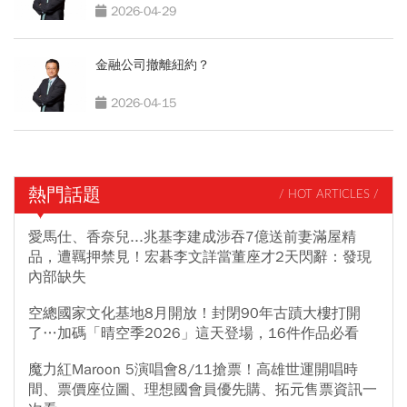
2026-04-29
金融公司撤離紐約？
2026-04-15
熱門話題
/ HOT ARTICLES /
愛馬仕、香奈兒...兆基李建成涉吞7億送前妻滿屋精
品，遭羈押禁見！宏碁李文詳當董座才2天閃辭：發現
內部缺失
空總國家文化基地8月開放！封閉90年古蹟大樓打開
了…加碼「晴空季2026」這天登場，16件作品必看
魔力紅Maroon 5演唱會8/11搶票！高雄世運開唱時
間、票價座位圖、理想國會員優先購、拓元售票資訊一