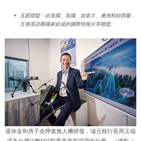
五眼聯盟：由美國、英國、加拿大、澳洲和紐西蘭，
五個英語圈國家組成的國際情報分享聯盟。
退休金和房子全押進無人機研發，璿元執行長周玉端
成為台灣少數MIT和通過資安認證的台廠。（攝影／