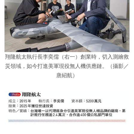
翔隆航太執行長李奕儒（右一）創業時，切入測繪救
災領域，如今打進美軍現役無人機供應鏈。（攝影／
唐紹航）