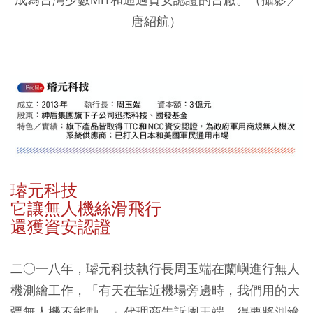
唐紹航）
璿元科技
它讓無人機絲滑飛行
還獲資安認證
二○一八年，璿元科技執行長周玉端在蘭嶼進行無人
機測繪工作，「有天在靠近機場旁邊時，我們用的大
疆無人機不能動。」代理商告訴周玉端，得要將測繪