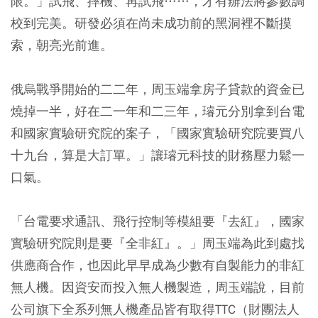
限。」試飛、摔機、再試飛……，才有辦法將參數調
校到完美。研發必須在尚未成功前的黑洞裡不斷摸
索，朝亮光前進。
俄烏戰爭開始的二二年，周玉端拿房子貸款的資金已
燒掉一半，好在二一年和二三年，璿元分別拿到台電
和國家實驗研究院的案子，「國家實驗研究院要買八
十九台，算是大訂單。」讓璿元科技的財務壓力鬆一
口氣。
「台電要求通訊、飛行控制等模組要『去紅』，國家
實驗研究院則是要『全非紅』。」周玉端為此到處找
供應商合作，也因此早早成為少數有自製能力的非紅
無人機。因資安而投入無人機製造，周玉端說，目前
公司旗下全系列無人機產品皆有取得TTC（財團法人