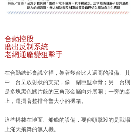
合勤控股
磨出反制系統
老網通廠變狙擊手
在合勤總部會議室裡，架著幾台比人還高的設備。其
中一台呈放射狀的支架，像一副巨型傘骨；另一台則
是多塊黑色鰭片般的三角形金屬向外展開；一旁的桌
上，還擺著整排音響大小的機箱。
這些搭載在地面、船艦的設備，要仰頭擊殺的是戰場
上滿天飛舞的無人機。