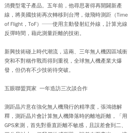
消費型電子產品。五年前，他尋思著得再開闢新產
線，將美國技術再次轉移到台灣，做飛時測距（Time
of Flight，ToF）──使用主動發射紅外線，計算光線
反彈時間，藉此測量距離的技術。
新興技術碰上時代潮流，這兩、三年無人機因區域衝
突和不對稱作戰而得到重視，全球無人機產業大爆
發，但仍有不少技術待突破。
五眼聯盟買家 一年造訪三次談合作
測距晶片意在強化無人機飛行的精準度，張鴻德解
釋，測距晶片會計算無人機降落時的離地距離，「用
GPS來測，首先對垂直距離不敏感，且誤差會到二、