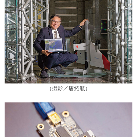
（攝影／唐紹航）