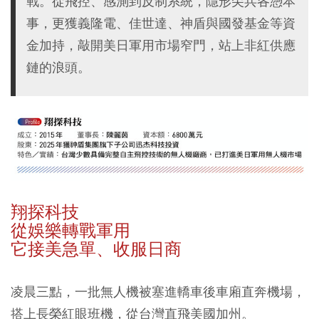
戰。從飛控、感測到反制系統，隱形尖兵各憑本
事，更獲義隆電、佳世達、神盾與國發基金等資
金加持，敲開美日軍用市場窄門，站上非紅供應
鏈的浪頭。
翔探科技
從娛樂轉戰軍用
它接美急單、收服日商
凌晨三點，一批無人機被塞進轎車後車廂直奔機場，
搭上長榮紅眼班機，從台灣直飛美國加州。