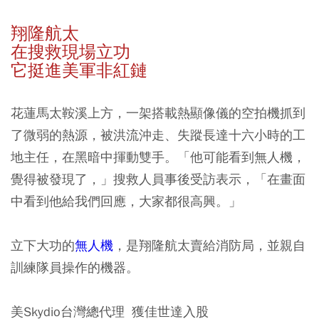
翔隆航太
在搜救現場立功
它挺進美軍非紅鏈
花蓮馬太鞍溪上方，一架搭載熱顯像儀的空拍機抓到
了微弱的熱源，被洪流沖走、失蹤長達十六小時的工
地主任，在黑暗中揮動雙手。「他可能看到無人機，
覺得被發現了，」搜救人員事後受訪表示，「在畫面
中看到他給我們回應，大家都很高興。」
立下大功的
無人機
，是翔隆航太賣給消防局，並親自
訓練隊員操作的機器。
美Skydio台灣總代理 獲佳世達入股