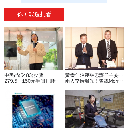
你可能還想看
中美晶(5483)股價
黃崇仁治喪張忠謀任主委…
279.5→150元半個月腰
兩人交情曝光！曾說Morris
斬，徐秀蘭端出Q2好成
是老大：力積電能活都他幫
績、罕見抱屈自家股票：真
我！遺屬發聲「明年定要配
的被低估了
股」