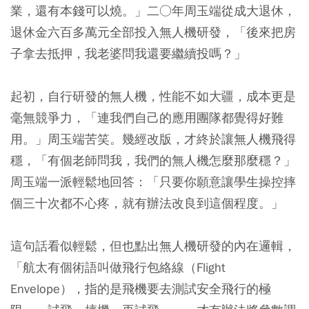
業，還有本錢可以燒。」二○年周玉端從成大退休，
退休金六百多萬元全部投入無人機研發，「後來把房
子拿去抵押，我老婆問我還要繼續投嗎？」
起初，自行研發的無人機，性能不如大疆，成本更是
毫無競爭力，「連我們自己的應用團隊都覺得好難
用。」周玉端苦笑。幾經改版，才終於讓無人機飛得
穩，「有個老師問我，我們的無人機怎麼那麼穩？」
周玉端一派輕鬆地回答：「只要你願意讓學生操控摔
個三十次都不心疼，就有辦法改良到這個程度。」
這句話看似輕鬆，但也點出無人機研發的內在邏輯，
「航太有個術語叫做飛行包絡線（Flight
Envelope），指的是飛機要去測試安全飛行的極