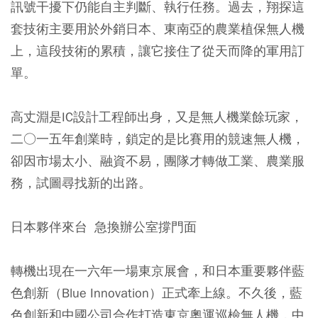
訊號干擾下仍能自主判斷、執行任務。過去，翔探這
套技術主要用於外銷日本、東南亞的農業植保無人機
上，這段技術的累積，讓它接住了從天而降的軍用訂
單。
高丈淵是IC設計工程師出身，又是無人機業餘玩家，
二○一五年創業時，鎖定的是比賽用的競速無人機，
卻因市場太小、融資不易，團隊才轉做工業、農業服
務，試圖尋找新的出路。
日本夥伴來台 急換辦公室撐門面
轉機出現在一六年一場東京展會，和日本重要夥伴藍
色創新（Blue Innovation）正式牽上線。不久後，藍
色創新和中國公司合作打造東京奧運巡檢無人機，中