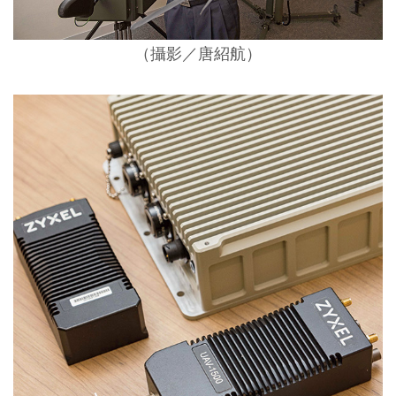
（攝影／唐紹航）