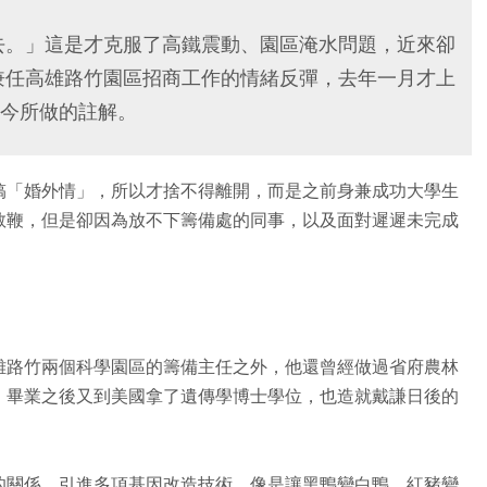
去。」這是才克服了高鐵震動、園區淹水問題，近來卻
兼任高雄路竹園區招商工作的情緒反彈，去年一月才上
今所做的註解。
搞「婚外情」，所以才捨不得離開，而是之前身兼成功大學生
教鞭，但是卻因為放不下籌備處的同事，以及面對遲遲未完成
。
雄路竹兩個科學園區的籌備主任之外，他還曾經做過省府農林
，畢業之後又到美國拿了遺傳學博士學位，也造就戴謙日後的
。
的關係，引進多項基因改造技術，像是讓黑鴨變白鴨、紅豬變