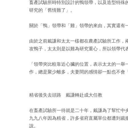
畜產試驗所時特別設計的鴨領帶，以及造型特殊
研究的「舊情難了」。
關於「鴨」領帶和「雞」領帶的來由，其實還有
由於之前戴謙和太太一樣都在農產試驗所工作，
攻鴨子，太太則是以雞為研究重心，所以領帶代
「領帶夾比較靠近心臟的位置，表示太太的一舉
作，總是聚少離多，夫妻間的感情卻一點也不會
精省後失去頭路 戴謙轉赴成大任教
在畜產試驗所一待就是二十年，戴謙為了幫忙中
九九八年因為精省，許多省府直屬單位都遭到裁
說。