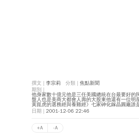
李宗莉
焦點新聞
他身家數十億元他是三任美國總統在台最要好的
盤人也是美商大都會人壽的大股東他還有一位明
黃崑虎的選務經與養雞經》七家砷化鎵晶圓廠誰
2001-12-06 22:46
+A
-A