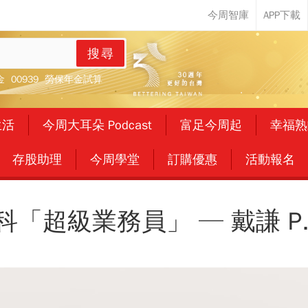
搜尋
金
00939
勞保年金試算
生活
今周大耳朵 Podcast
富足今周起
幸福熟
存股助理
今周學堂
訂購優惠
活動報名
科「超級業務員」 ─ 戴謙 P.