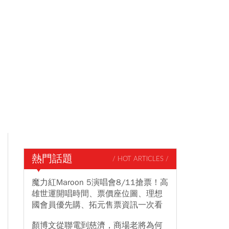
熱門話題
/ HOT ARTICLES /
魔力紅Maroon 5演唱會8/11搶票！高
雄世運開唱時間、票價座位圖、理想
國會員優先購、拓元售票資訊一次看
顏博文從聯電到慈濟，商場老將為何