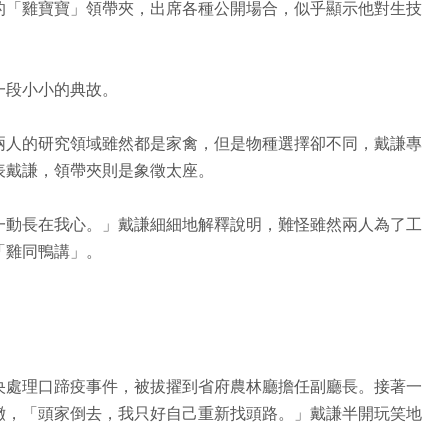
的「雞寶寶」領帶夾，出席各種公開場合，似乎顯示他對生技
一段小小的典故。
兩人的研究領域雖然都是家禽，但是物種選擇卻不同，戴謙專
表戴謙，領帶夾則是象徵太座。
一動長在我心。」戴謙細細地解釋說明，難怪雖然兩人為了工
「雞同鴨講」。
央處理口蹄疫事件，被拔擢到省府農林廳擔任副廳長。接著一
撤，「頭家倒去，我只好自己重新找頭路。」戴謙半開玩笑地