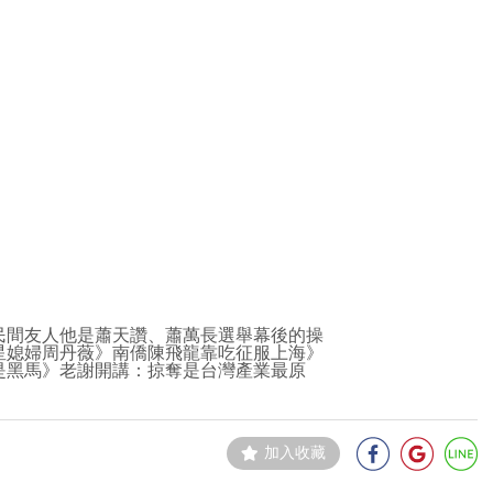
民間友人他是蕭天讚、蕭萬長選舉幕後的操
星媳婦周丹薇》南僑陳飛龍靠吃征服上海》
是黑馬》老謝開講：掠奪是台灣產業最原
加入收藏