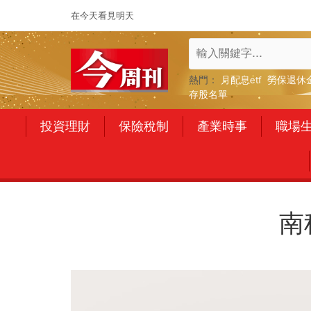
在今天看見明天
熱門：
月配息etf
勞保退休
存股名單
投資理財
保險稅制
產業時事
職場
南