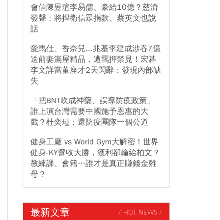
會信陳昱瑄李易儒、豪給10億？慈濟
發聲：將捍衛信眾捐款、蔡英文也說
話
愛馬仕、香奈兒...兆基李建成涉吞7億
送前妻滿屋精品，遭羈押禁見！宏碁
李文詳當董座才2天閃辭：發現內部缺
失
「把BNT吹成神藥、誤導防疫政策」
誰上演台灣需要中國施予恩惠的大
戲？杜奕瑾：還防疫團隊一個公道
健身工廠 vs World Gym大解密！世界
健身-KY營收大勝，獲利卻輸給柏文？
教練課、會籍…誰才是真正賺錢金雞
母？
最新文章
/ HOT NEWS /