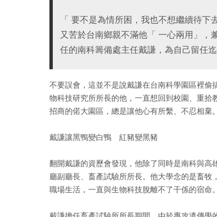
「 要不是為情所困，我也不想繼續待下
又苦於台南鄉親不滿他「 一心兩用」，
任的南科籌備處主任戴謙，為自己留任迄
不要誤會，這並不是說戴謙在台南科學園區裡偷
物科技研究所所長的他，一直想回到校園、重拾
招商的偌大園區，總是讓他心有所繫、不忍相棄
戴謙讓黑鴨變白鴨 紅豬變黑豬
翻開戴謙的資歷會發現，他除了同時是南科與高
廳副廳長、畜產試驗所所長。他大學念的是畜牧
職場生活，一直與生物科技脫離不了干係的宿命
戴謙擔任畜產試驗所所長期間，由於專攻遺傳學