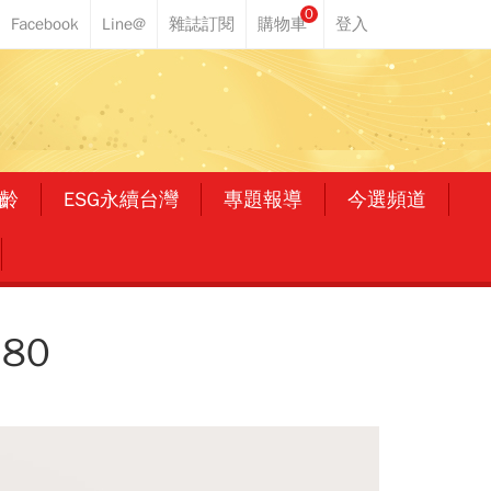
0
齡
ESG永續台灣
專題報導
今選頻道
80