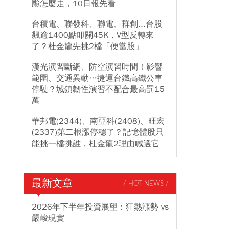
颱怎麼走，10日報先看
台積電、聯發科、聯電、群創...台股
飆逾1400點叩關45K，V型反轉來
了？杜金龍先挑2檔「便當股」
漢光演習斷網、防空演習時間！影響
範圍、交通異動…捷運台鐵高鐵公車
停駛？城鎮韌性演習不配合最高罰15
萬
華邦電(2344)、南亞科(2408)、旺宏
(2337)第二根漲停穩了？記憶體股只
能挑一檔挑誰，杜金龍2理由喊選它
最新文章
/ HOT NEWS /
2026年下半年投資展望：狂熱漲勢 vs
嚴峻現實