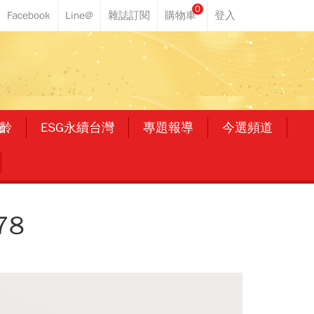
0
齡
ESG永續台灣
專題報導
今選頻道
78