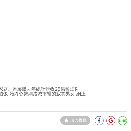
家庭、番薯騰去年總計營收25億曾煥哲、
伯伋 始終心繫網路城市裡的寂寞男女 網上
加入收藏