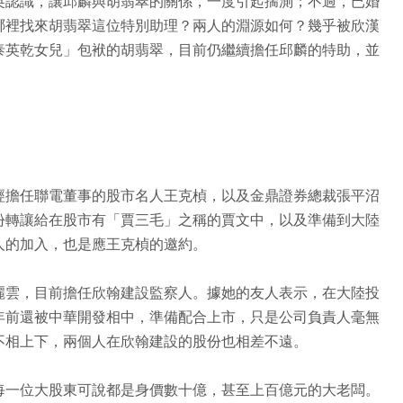
英認識，讓邱麟與胡翡翠的關係，一度引起揣測；不過，已婚
哪裡找來胡翡翠這位特別助理？兩人的淵源如何？幾乎被欣漢
泰英乾女兒」包袱的胡翡翠，目前仍繼續擔任邱麟的特助，並
。
經擔任聯電董事的股市名人王克楨，以及金鼎證券總裁張平沼
份轉讓給在股市有「賈三毛」之稱的賈文中，以及準備到大陸
人的加入，也是應王克楨的邀約。
麗雲，目前擔任欣翰建設監察人。據她的友人表示，在大陸投
年前還被中華開發相中，準備配合上市，只是公司負責人毫無
不相上下，兩個人在欣翰建設的股份也相差不遠。
每一位大股東可說都是身價數十億，甚至上百億元的大老闆。