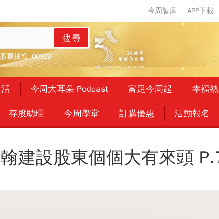
搜尋
股票抽籤
00929
生活
今周大耳朵 Podcast
富足今周起
幸福熟
存股助理
今周學堂
訂購優惠
活動報名
翰建設股東個個大有來頭 P.