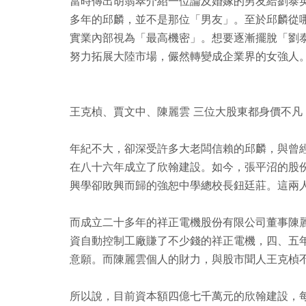
當時傳出胡翡翠介紹一位論及婚嫁的男友給劉泰
多年的邱麟，並不是那位「男友」。至於邱麟從
實業內部視為「最高機密」。想要逐漸擺脫「劉
努力拓展大陸市場，儼然轉變成企業界的女強人
王克楨、賈文中、陳麗雲 三位大股東都身價不凡
年紀不大，卻深受許多大老闆信賴的邱麟，與曾
在八十六年成立了欣翰建設。如今，張平沼的股
興學卻敗興而歸的強恕中學總校長鈕廷莊。這兩
而成立二十多年的祥正電機股份有限公司董事陳
資自動控制工廠賺了不少錢的祥正電機，四、五
意願。而陳麗雲個人的財力，與股市聞人王克楨
所以說，目前資本額四億七千萬元的欣翰建設，