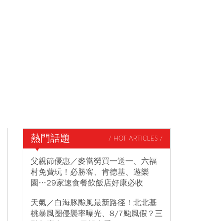
熱門話題
/ HOT ARTICLES /
父親節優惠／麥當勞買一送一、六福
村免費玩！必勝客、肯德基、遊樂
園…29家速食餐飲飯店好康必收
天氣／白海豚颱風最新路徑！北北基
桃暴風圈侵襲率曝光、8/7颱風假？三