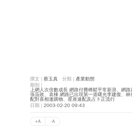
蔡玉真
產業動態
上網人次倍數成長 網路付費稀鬆平常新浪、網路
張蒞政、袁棟 網路已出現第一道曙光李建復、林
配對喜相逢購物、星座速配及占卜正流行
2003-02-20 09:43
+A
-A