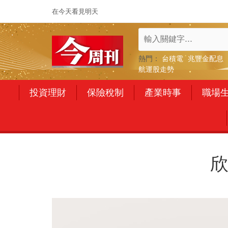
在今天看見明天
熱門：
台積電
兆豐金配息
航運股走勢
投資理財
保險稅制
產業時事
職場
欣