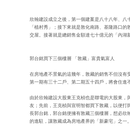
欣翰建設成立之後，第一個建案是八十八年、八
「植村秀」；接下來就是敦化南路、基隆路口的
交屋。接著就是總銷售金額達七十億元的「內湖新科
郭台銘買下三個樓層 「敦藏」富貴氣富人
在房地產不景氣的這幾年，敦藏的銷售不但沒有
第一期有三十二戶、第二期五十四戶，將會住進
由於欣翰建設大股東王克楨也是聯電的大股東，
友；先前，王克楨與宣明智都買下敦藏，以便打
長郭台銘，郭台銘便擁有敦藏三個樓層，想必欣
的進駐，讓敦藏成為房地產界的「新豪宅」之一