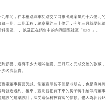
十九年間，在木柵路與軍功路交叉口推出總案量約十六億元的
敦藏一期、二期工程，總案量約三十億元，今年三月就要陸續
園區」， 以及正在銷售中的內湖國際社區「ICRT 」。
受到影響，還有不少大老闆搶購。三月底才完成交屋的敦藏，
不少名流新貴。
與聯電董事長曹興誠、常董宣明智不但是老朋友，也是麻將牌
牌時就近邀約。後來，宣明智把買下來的房子轉手給鴻海董事
翰建設的建築設計，深受這位科技首富的信賴。也因為郭台銘
。