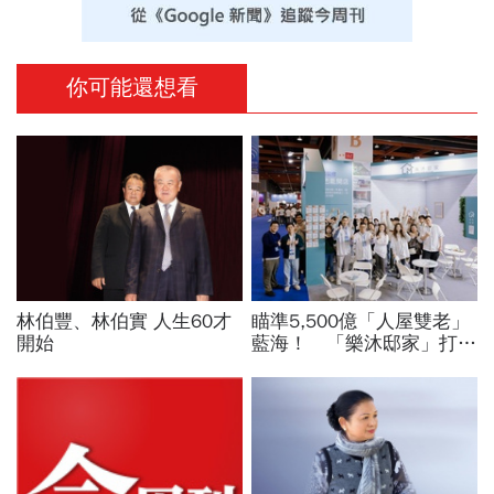
你可能還想看
林伯豐、林伯實 人生60才
瞄準5,500億「人屋雙老」
開始
藍海！ 「樂沐邸家」打造
台灣第一居家修繕領導品牌