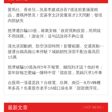
愛馬仕、香奈兒...兆基李建成涉吞7億送前妻滿屋精
品，遭羈押禁見！宏碁李文詳當董座才2天閃辭：發現
內部缺失
慈濟遭詐騙10億，蔣萬安稱「政府買夠疫苗，民間就
不用採購」！謝金河：這句話說得不夠公道
漢光演習斷網、防空演習時間！影響範圍、交通異動…
捷運台鐵高鐵公車停駛？城鎮韌性演習不配合最高罰
15萬
慈濟被騙10億為何5年不報警、錢找到才認？他好奇：
當年財報怎麼編…陳時中背「擋疫苗」黑鍋只求1件事
台股周一漲還是跌？台積電、欣興、南亞…8月V轉機
率多高？先看股市老手16檔口袋名單「甜甜價浮現」
最新文章
/ HOT NEWS /