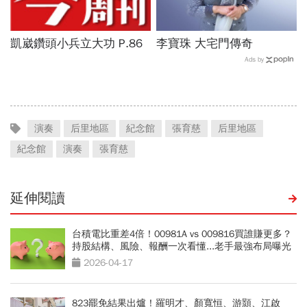
凱崴鑽頭小兵立大功 P.86
李寶珠 大宅門傳奇
Ads by
演奏
后里地區
紀念館
張育慈
后里地區
紀念館
演奏
張育慈
延伸閱讀
台積電比重差4倍！00981A vs 009816買誰賺更多？
持股結構、風險、報酬一次看懂...老手最強布局曝光
2026-04-17
823罷免結果出爐！羅明才、顏寬恒、游顥、江啟