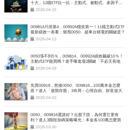
十大」12檔ETF比一比：主動式、被動式、多因子...
投資人怎麼選？
2026-04-15
00981A只排第4，00992A穩坐第一！11檔主動式ETF
最新績效一表看：狠甩0050、超車台積電的關鍵是？
2026-04-13
0050漲不到5％，00981A、00992A績效飆破10％！
主動式ETF能買嗎？老手曝進場2關鍵「不必天長地
久」
2026-04-09
先買00919，然後0050、009816...100萬本金怎麼
搭？達人「進階存股」3布局：心情自由、財富放大
2026-04-02
0050、009816選誰好？台股下跌，為何選它更有
利？達人3階段加碼策略曝光：本金各100萬怎麼買
2026-03-30