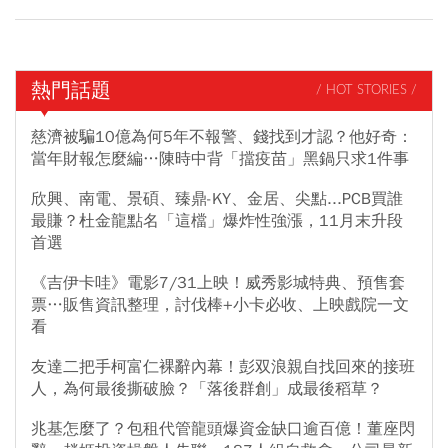
熱門話題
/ HOT STORIES /
慈濟被騙10億為何5年不報警、錢找到才認？他好奇：
當年財報怎麼編…陳時中背「擋疫苗」黑鍋只求1件事
欣興、南電、景碩、臻鼎-KY、金居、尖點...PCB買誰
最賺？杜金龍點名「這檔」爆炸性強漲，11月末升段
首選
《吉伊卡哇》電影7/31上映！威秀影城特典、預售套
票…販售資訊整理，討伐棒+小卡必收、上映戲院一文
看
友達二把手柯富仁裸辭內幕！彭双浪親自找回來的接班
人，為何最後撕破臉？「落後群創」成最後稻草？
兆基怎麼了？包租代管龍頭爆資金缺口逾百億！董座閃