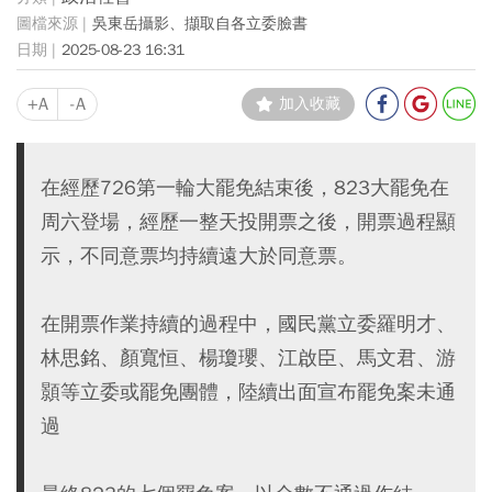
吳東岳攝影、擷取自各立委臉書
2025-08-23 16:31
+A
-A
加入收藏
在經歷726第一輪大罷免結束後，823大罷免在
周六登場，經歷一整天投開票之後，開票過程顯
示，不同意票均持續遠大於同意票。
在開票作業持續的過程中，國民黨立委羅明才、
林思銘、顏寬恒、楊瓊瓔、江啟臣、馬文君、游
顥等立委或罷免團體，陸續出面宣布罷免案未通
過