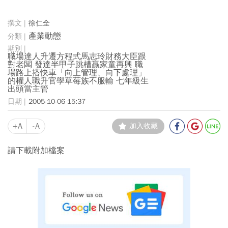
徐仁全
產業動態
職場達人升遷方程式馬志玲財務大臣跟
對老闆 發達半甲子跳槽贏家童再興 職
場路上搭快車「向上管理、向下處理」
的權人職升官學草莓族不服輸 七年級生
出頭當主管
2005-10-06 15:37
+A
-A
加入收藏
請下載附加檔案