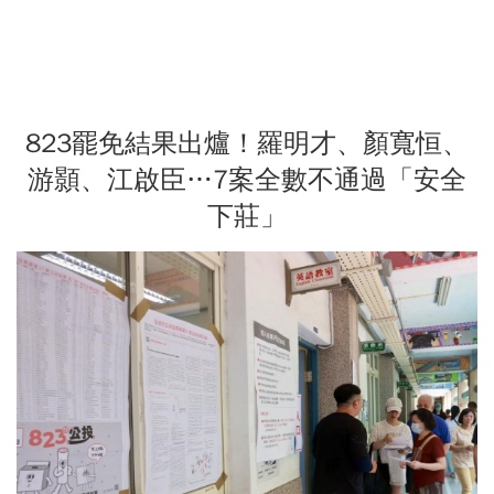
823罷免結果出爐！羅明才、顏寬恒、
游顥、江啟臣…7案全數不通過「安全
下莊」