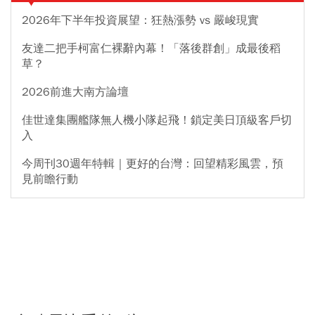
2026年下半年投資展望：狂熱漲勢 vs 嚴峻現實
友達二把手柯富仁裸辭內幕！「落後群創」成最後稻
草？
2026前進大南方論壇
佳世達集團艦隊無人機小隊起飛！鎖定美日頂級客戶切
入
今周刊30週年特輯｜更好的台灣：回望精彩風雲，預
見前瞻行動