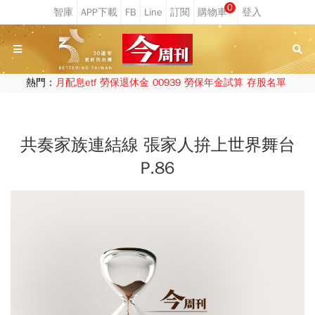
0
熱門：
月配息etf
勞保退休金
00939
勞保年金試算
存股名單
共奏家族連結線 張家人拚上世界舞台
P.86