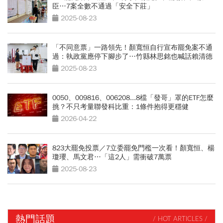
臣…7案全數不通過「安全下莊」
2025-08-23
「不同意票」一路領先！顏寬恒自行宣布罷免案不通
過：執政黨應停下腳步了…竹縣林思銘也喊話賴清德
2025-08-23
0050、009816、006208...8檔「發哥」罩的ETF怎麼
挑？不只考量聯發科比重：1條件抱得更穩健
2026-04-22
823大罷免投票／7立委罷免門檻一次看！顏寬恒、楊
瓊瓔、馬文君…「這2人」需衝破7萬票
2025-08-23
熱門話題
/ HOT ARTICLES /