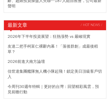
辭、趙姬投資操盤人失聯…187人組自救會，公司最新
聲明
最新文章
/ HOT NEWS /
2026年下半年投資展望：狂熱漲勢 vs 嚴峻現實
友達二把手柯富仁裸辭內幕！「落後群創」成最後稻
草？
2026前進大南方論壇
佳世達集團艦隊無人機小隊起飛！鎖定美日頂級客戶切
入
今周刊30週年特輯｜更好的台灣：回望精彩風雲，預
見前瞻行動