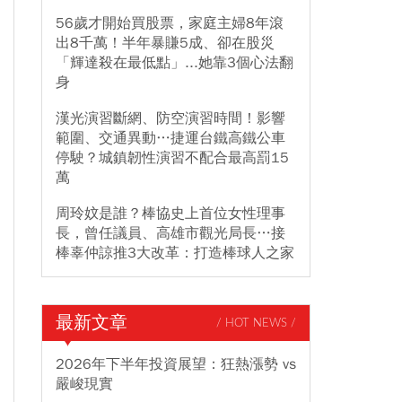
56歲才開始買股票，家庭主婦8年滾
出8千萬！半年暴賺5成、卻在股災
「輝達殺在最低點」...她靠3個心法翻
身
漢光演習斷網、防空演習時間！影響
範圍、交通異動…捷運台鐵高鐵公車
停駛？城鎮韌性演習不配合最高罰15
萬
周玲妏是誰？棒協史上首位女性理事
長，曾任議員、高雄市觀光局長…接
棒辜仲諒推3大改革：打造棒球人之家
最新文章
/ HOT NEWS /
2026年下半年投資展望：狂熱漲勢 vs
嚴峻現實