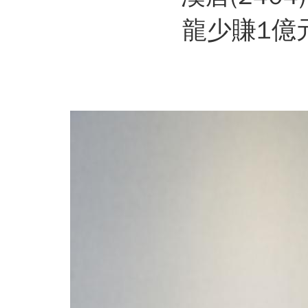
龍少賺1億