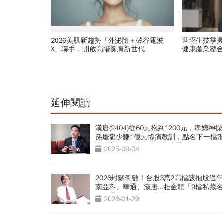
2026美肌新趨勢「外泌體＋矽谷電波
世恆生技掌
X」聯手，開啟高階養膚新世代
健康產業整
延伸閱讀
漢唐(2404)從60元抱到1200元，孝媳神
孫慶龍少賺1億元慘痛教訓，點名下一檔
股是它，已默默買進400多萬
2025-09-04
2026封關倒數！台股3萬2高檔該抱股過
南亞科、華通、漢唐...杜金龍「9檔私藏
單」曝光：抱到Q4大豐收
2026-01-29