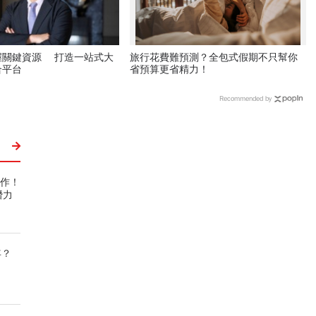
握關鍵資源 打造一站式大
旅行花費難預測？全包式假期不只幫你
合平台
省預算更省精力！
Recommended by
操作！
潛力
年？
名