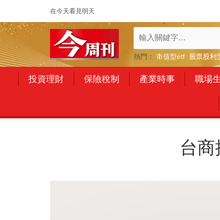
在今天看見明天
熱門：
市值型etf
股票股利
投資理財
保險稅制
產業時事
職場
台商