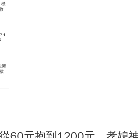
！機
收
？1
亞
股海
檔
4)從60元抱到1200元，孝