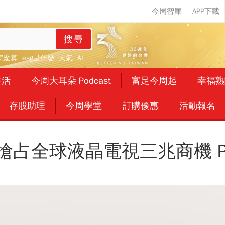
搜尋
怎麼算
esg是什麼
天氣
AI
生活
今周大耳朵 Podcast
富足今周起
幸福熟
存股助理
今周學堂
訂購優惠
活動報名
搶占全球液晶電視三兆商機 P.