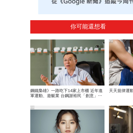
你可能還想看
PR
鋼鐵梟雄》一路吃下14家上市櫃 近年進
天天規律運
軍運動、遊艇業 台鋼謝裕民「創意」奪
權路
PR