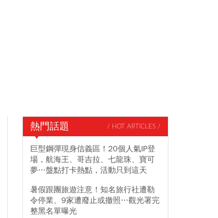
熱門話題
/ HOT ARTICLES /
巨型鋼彈現身信義區！20個人氣IP登
場，航海王、哥吉拉、七龍珠、寶可
夢…盤點打卡熱點，活動只到這天
暑假跟團旅遊注意！知名旅行社遭勒
令停業、9家遭廢止或撤照…觀光署完
整黑名單曝光