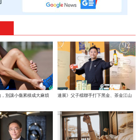
動，別讓小傷累積成大麻煩
連展》父子檔聯手打下黑金、茶金江山
PR