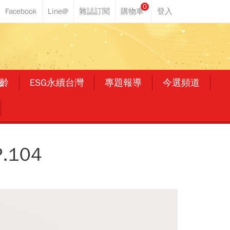
0
齡
ESG永續台灣
專題報導
今選頻道
104