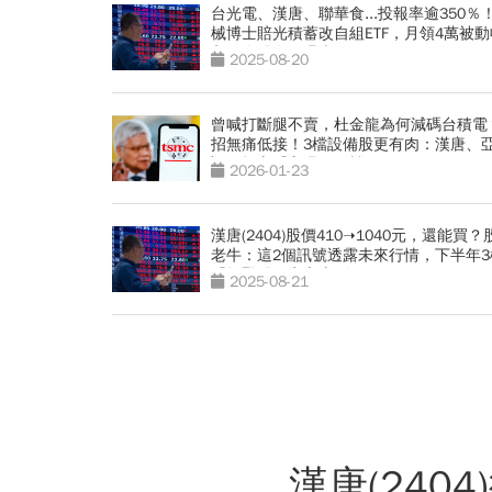
台光電、漢唐、聯華食...投報率逾350％
械博士賠光積蓄改自組ETF，月領4萬被動
入，存股名單曝光
2025-08-20
曾喊打斷腿不賣，杜金龍為何減碼台積電
招無痛低接！3檔設備股更有肉：漢唐、
翔、帆宣「它還在低檔」
2026-01-23
漢唐(2404)股價410➝1040元，還能買？
老牛：這2個訊號透露未來行情，下半年3
「抱緊股」安心賺到飽
2025-08-21
漢唐(240