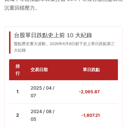
沉重回檔壓力。
台股單日跌點史上前 10 大紀錄
盤點歷史重大波動，2026年6月8日創下史上單日跌點第三
大紀錄
排
交易日期
單日跌點
跌幅
行
2025 / 04 /
1
-2,065.87
-9
07
2024 / 08 /
2
-1,807.21
-8
05