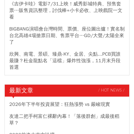
《吉伊卡哇》電影7/31上映！威秀影城特典、預售套
票…販售資訊整理，討伐棒+小卡必收、上映戲院一文
看
BIGBANG演唱會台灣時間、票價、座位圖出爐！實名制
台北高雄4場搶票日期、售票平台…GD/大聲/太陽全來
了
欣興、南電、景碩、臻鼎-KY、金居、尖點...PCB買誰
最賺？杜金龍點名「這檔」爆炸性強漲，11月末升段
首選
最新文章
/ HOT NEWS /
2026年下半年投資展望：狂熱漲勢 vs 嚴峻現實
友達二把手柯富仁裸辭內幕！「落後群創」成最後稻
草？