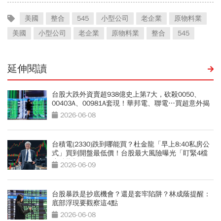
美國
整合
545
小型公司
老企業
原物料業
美國
小型公司
老企業
原物料業
整合
545
延伸閱讀
台股大跌外資賣超938億史上第7大，砍殺0050、
00403A、00981A套現！華邦電、聯電…買超意外揭
動向
2026-06-08
台積電(2330)跌到哪能買？杜金龍「早上8:40私房公
式」買到開盤最低價！台股最大風險曝光「盯緊4檔
止跌指標股」
2026-06-09
台股暴跌是抄底機會？還是套牢陷阱？林成蔭提醒：
底部浮現要觀察這4點
2026-06-08