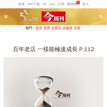
0
熱門：
投資
股票
高股息
金融股
存股
百年老店 一樣能極速成長 P.112