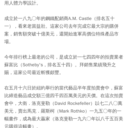
用人體力學設計。
成立於一八九○年的鋼鐵配銷商A.M. Castle（排名五十
一），看來老當益壯。這家公司去年完成它最大宗的購併
案，銷售額突破十億美元，還開始進軍高價位特殊產品市
場。
今年排行榜上最老的公司，是成立於一七四四年的拍賣業者
蘇富比（Sotheby's，排名五十四）。拜銷售業績飛升之
賜，這家公司最近斬獲頗豐。
在五月十六日於紐約舉行的當代藝品半年度拍賣會中，蘇富
比締造藝品成交額三億四千四百萬美元的天價。在這次拍賣
會中，大衛．洛克斐勒（David Rockefeller）以七二八○萬
美元，賣出馬克．羅斯柯（Mark Rothko）一九五○年的一
幅畫作，成為最大贏家（洛克斐勒一九六○年以八千五百美
元購得這幅畫）。