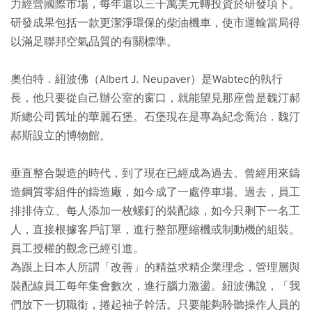
力經營國際市場，每年還以三千萬美元轉投資於研發項下。
研發成果包括一款更潔淨環保的柴油機車，使市運輸當局得
以滿足聯邦空氣品質的有關標準。
奧伯特．紐波佛（Albert J. Neupaver）是Wabtec的執行
長，他只要從自己辦公室的窗口，就能望見那座曾是魏汀郝
斯總公司舊址的華麗石堡。石堡現在是專為紀念喬治．魏汀
郝斯設立的博物館。
垂直整合製造的時代，到了現在已經成為過去。曾經用來鑄
造鋼質零組件的鑄造廠，如今成了一處停車場。過去，員工
排排侍立、每人添加一枚螺釘的裝配線，如今只剩下一名工
人，直接根據客戶訂單，進行整部壓縮機或制動機的組裝。
員工授權的觀念已經引進。
為跟上日本人所謂「改善」的精益求精企業理念，管理層與
裝配線員工每年集會數次，進行腦力激盪。紐波佛說，「我
們放下一切職銜，捲起袖子幹活。只要能夠聆聽操作人員的