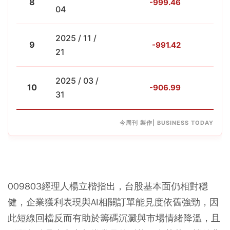
8
-999.46
-4
04
2025 / 11 /
9
-991.42
-
21
2025 / 03 /
10
-906.99
-4
31
今周刊 製作| BUSINESS TODAY
009803經理人楊立楷指出，台股基本面仍相對穩
健，企業獲利表現與AI相關訂單能見度依舊強勁，因
此短線回檔反而有助於籌碼沉澱與市場情緒降溫，且