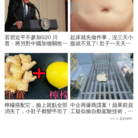
若習近平不參加G20 川
起床就先做件事，沒三天小
普：將另對中國加徵關稅且
腹就不見了! 肚子一天天變
立即生效
小！
PR
檸檬搭配它，臉上斑點全部
中企再爆商諜案！蘋果前員
消失了，小肚子都變平坦了
工疑似偷自動駕駛技術，投
奔小鵬汽車
Ads by