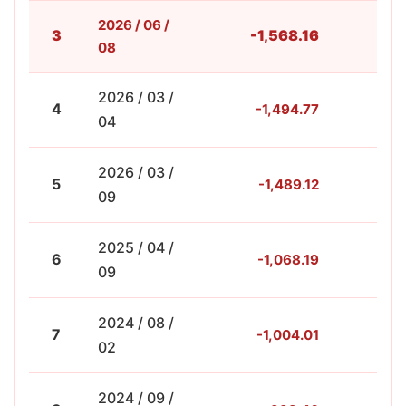
2026 / 06 /
3
-1,568.16
-3
08
2026 / 03 /
4
-1,494.77
-4
04
2026 / 03 /
5
-1,489.12
-4
09
2025 / 04 /
6
-1,068.19
-5
09
2024 / 08 /
7
-1,004.01
-4
02
2024 / 09 /