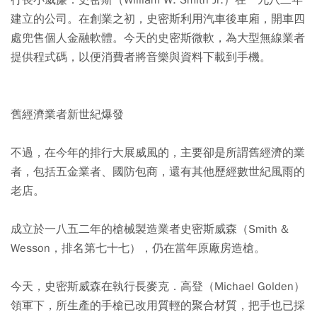
行長小威廉．史密斯（William W. Smith Jr.）在一九八二年
建立的公司。在創業之初，史密斯利用汽車後車廂，開車四
處兜售個人金融軟體。今天的史密斯微軟，為大型無線業者
提供程式碼，以便消費者將音樂與資料下載到手機。
舊經濟業者新世紀爆發
不過，在今年的排行大展威風的，主要卻是所謂舊經濟的業
者，包括五金業者、國防包商，還有其他歷經數世紀風雨的
老店。
成立於一八五二年的槍械製造業者史密斯威森（Smith &
Wesson，排名第七十七），仍在當年原廠房造槍。
今天，史密斯威森在執行長麥克．高登（Michael Golden）
領軍下，所生產的手槍已改用質輕的聚合材質，把手也已採