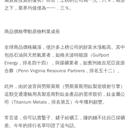
層資產投資的優劣）而言，上榜的公司為一九．八％，相形
之下，業界均值僅為一一．三％。
商品價格帶動原物料業成長
全球商品價格飆漲，使許多上榜公司的財富水漲船高。其中
包括石油與天然氣業者，如格夫波特能源（Gulfport
Energy，排名四十四），與煤礦業者，如賓州維吉尼亞資源
合夥（Penn Virginia Resource Partners，排名五十二）。
此外，由於波音與勞斯萊斯（勞斯萊斯用鈦製造噴射引擎）
這類交通運輸用具製造商對鈦金產品的需求殷切，鈦金屬公
司（Titanium Metals，排名第五）今年獲利頗豐。
常言道，你可以賣鑿子、鏟子給礦工，賺的錢不比自己採礦
差。今年的排行名單印證了這句話。