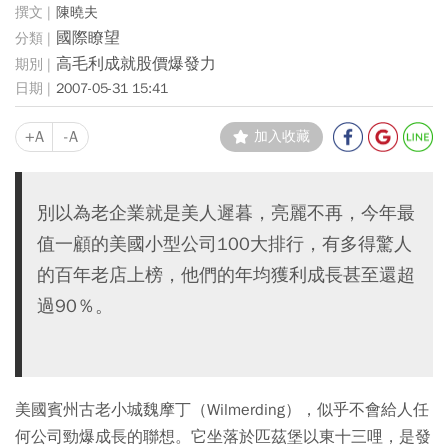
陳曉夫
國際瞭望
高毛利成就股價爆發力
2007-05-31 15:41
+A
-A
加入收藏
別以為老企業就是美人遲暮，亮麗不再，今年最
值一顧的美國小型公司100大排行，有多得驚人
的百年老店上榜，他們的年均獲利成長甚至還超
過90％。
美國賓州古老小城魏摩丁（Wilmerding），似乎不會給人任
何公司勁爆成長的聯想。它坐落於匹茲堡以東十三哩，是發