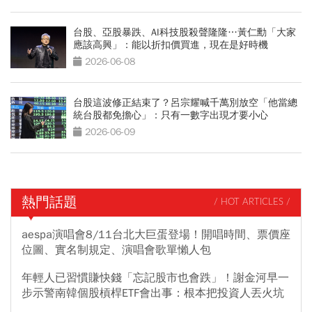
台股、亞股暴跌、AI科技股殺聲隆隆…黃仁勳「大家
應該高興」：能以折扣價買進，現在是好時機
2026-06-08
台股這波修正結束了？呂宗耀喊千萬別放空「他當總
統台股都免擔心」：只有一數字出現才要小心
2026-06-09
熱門話題
/ HOT ARTICLES /
aespa演唱會8/11台北大巨蛋登場！開唱時間、票價座
位圖、實名制規定、演唱會歌單懶人包
年輕人已習慣賺快錢「忘記股市也會跌」！謝金河早一
步示警南韓個股槓桿ETF會出事：根本把投資人丟火坑