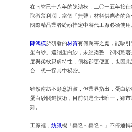
在南紡已十八年的陳鴻模，二○一五年接任
取微薄利潤，當個「無聲」材料供應者的角色，
國際精品業者紛紛指定中游代工廠必須使用
陳鴻模
所研發的
材質
有何厲害之處，能吸引
蛋白紗。這綑蛋白紗，未經染整，卻閃耀著
度與柔軟親膚特性，價格卻更便宜，也因此
台，想一探其中祕密。
雖然南紡不願意證實，但業界指出，蛋白紗
蛋白紗關鍵技術，目前仍是全球唯一，雖市
雞。
工廠裡，
紡織
機「轟隆～轟隆～」不停運轉