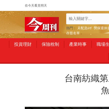
在今天看見明天
熱門：
月配息etf
勞保退休
存股名單
投資理財
保險稅制
產業時事
職場
台南紡織第