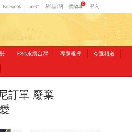
0
齡
ESG永續台灣
專題報導
今選頻道
尼訂單 廢棄
愛