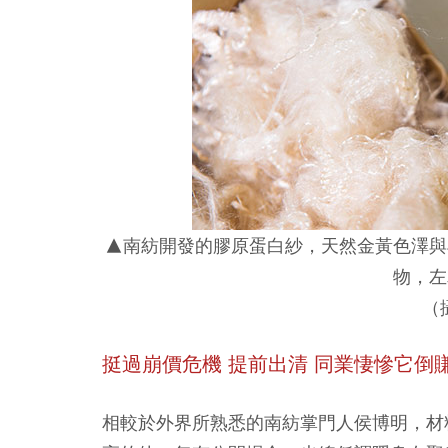
▲南紡開發的膠原蛋白紗，天然金黃色澤與
物，左
（
挺過崩價危機 提前出清 同業悽慘它倒
相較於外界所熟悉的南紡掌門人侯博明，材