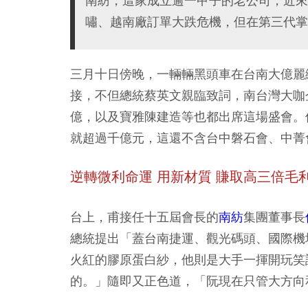
南紡，這家成立逾一甲子的老公司，近來
嘯、越南廠訂單大跌危機，但在第三代掌
三月十日傍晚，一輛輛黑頭車在台南大億麗
接，不但總統蔡英文親臨致詞，南台灣大咖
億，以及寶雅陳建造等也都出席這場盛會。
就超過千億元，這還不含台中磐石會、中菁
逆轉微利命運 用新材質 賺取高三倍毛
台上，甫接任十五屆會長的
南紡
集團董事長
總統提出「蓋台南捷運、觀光碼頭、國際機
火紅的膠原蛋白紗，他則是大手一揮開玩笑
的。」隨即又正色道，「阮現在只管大方向