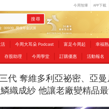
搜尋
金
00939
勞保年金試算
生活
今周大耳朵 Podcast
富足今周起
幸福熟
存股助理
今周學堂
訂購優惠
活動報名
三代 奪維多利亞祕密、亞曼
魚鱗織成紗 他讓老廠變精品最