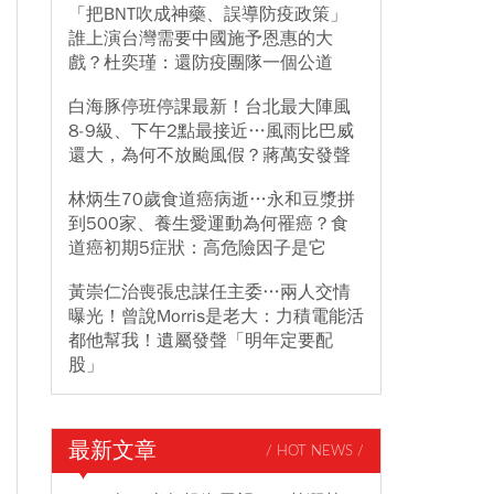
「把BNT吹成神藥、誤導防疫政策」
誰上演台灣需要中國施予恩惠的大
戲？杜奕瑾：還防疫團隊一個公道
白海豚停班停課最新！台北最大陣風
8-9級、下午2點最接近…風雨比巴威
還大，為何不放颱風假？蔣萬安發聲
林炳生70歲食道癌病逝…永和豆漿拼
到500家、養生愛運動為何罹癌？食
道癌初期5症狀：高危險因子是它
黃崇仁治喪張忠謀任主委…兩人交情
曝光！曾說Morris是老大：力積電能活
都他幫我！遺屬發聲「明年定要配
股」
最新文章
/ HOT NEWS /