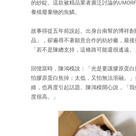
的紗錠。這款被精品業者廣泛討論的UMOR
養殖廢棄物的魚鱗。
故事得從五年前說起。出身台南幫的博祥創
品」，卻遍尋不著願意合作的紡紗廠，最後
「若不是陳總支持，這條路可能還很遙遠。
回憶當時，陳鴻模說：「光是要讓膠原蛋白
怕膠原蛋白焦掉；太低，又怕無法溶融。」
維，也再度引起話題。陳鴻模開心說，「我
度很高。」