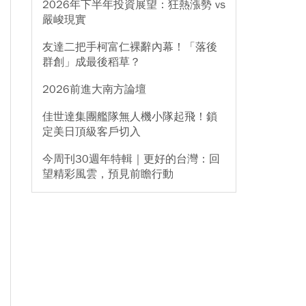
2026年下半年投資展望：狂熱漲勢 vs
嚴峻現實
友達二把手柯富仁裸辭內幕！「落後
群創」成最後稻草？
2026前進大南方論壇
佳世達集團艦隊無人機小隊起飛！鎖
定美日頂級客戶切入
今周刊30週年特輯｜更好的台灣：回
望精彩風雲，預見前瞻行動