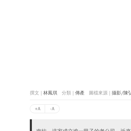
林鳳琪
傳產
攝影/陳
+A
-A