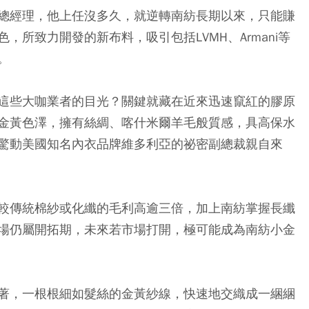
總經理，他上任沒多久，就逆轉南紡長期以來，只能賺
所致力開發的新布料，吸引包括LVMH、Armani等
。
這些大咖業者的目光？關鍵就藏在近來迅速竄紅的膠原
金黃色澤，擁有絲綢、喀什米爾羊毛般質感，具高保水
驚動美國知名內衣品牌維多利亞的祕密副總裁親自來
較傳統棉紗或化纖的毛利高逾三倍，加上南紡掌握長纖
場仍屬開拓期，未來若市場打開，極可能成為南紡小金
著，一根根細如髮絲的金黃紗線，快速地交織成一綑綑