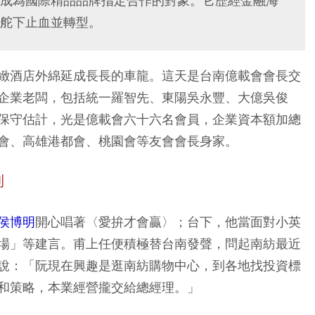
成為國際精品品牌指定合作的對象。它歷經金融海
舵下止血並轉型。
緻酒店外綿延成長長的車龍。這天是台南億載會會長交
企業老闆，包括統一羅智先、東陽吳永豐、大億吳俊
保守估計，光是億載會六十六名會員，企業資本額加總
會、高雄港都會、桃園會等友會會長身家。
利
侯博明
開心唱著〈愛拚才會贏〉；台下，他當面對小英
場」等建言。甫上任便積極替台南發聲，問起南紡最近
說：「阮現在興趣是逛南紡購物中心，到各地找投資標
和策略，本業經營攏交給總經理。」