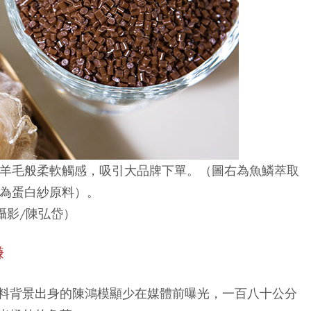
羊毛般柔軟觸感，吸引大品牌下單。（圖右為魚鱗萃取
為蛋白紗原料）。
攝影/陳弘岱）
賺
料背景出身的陳鴻模顯少在媒體前曝光，一百八十公分