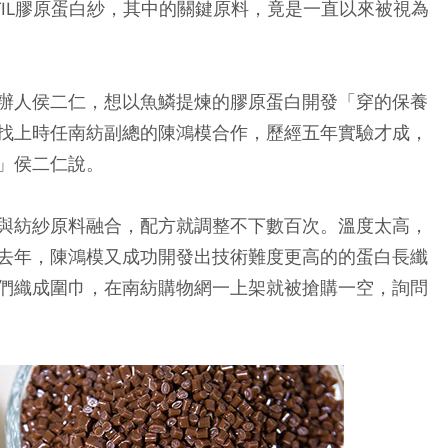
FIL膠原蛋白紗，其中的關鍵原料，竟是一直以來被視為
辦人侯二仁，想以魚鱗提煉的膠原蛋白開發「穿的保養
找上時任南紡副總的陳鴻模合作，歷經五年實驗才成，
」侯二仁說。
與紡紗原料融合，配方就調整不下數百次。溫度太高，
去年，陳鴻模又成功開發出技術難度更高的的蛋白長纖
們織成圍巾，在南紡購物網一上架就被搶購一空，詢問