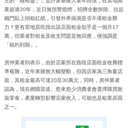
主的「綠精靈」，是許多基隆人童年回憶，在當地開
業超過20年，近日無預警熄燈，招牌全數拆除、拉起
鐵門貼上招租紅紙，引發外界揣測是否不堪租金壓
力？更有當地居民指出該店面租金似乎是一個月17
萬，但業者對租金及收支問題並無回應，僅強調是
「租約到期」。
房仲業者則表示，由於店家所在路段店面租金收費標
準複雜，近年來雖無大幅變動，但因店家為三角窗店
面，其租金最高可達20至30萬元，同時，房仲業者
認為，現在網購當道、愈來愈少消費者會選擇購買散
裝零食，產業轉型影響店家收入，可能也是歇業原因
之一。