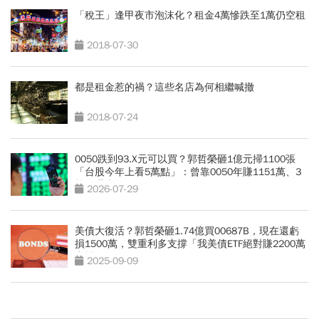
「稅王」逢甲夜市泡沫化？租金4萬慘跌至1萬仍空租
2018-07-30
都是租金惹的禍？這些名店為何相繼喊撤
2018-07-24
0050跌到93.X元可以買？郭哲榮砸1億元掃1100張
「台股今年上看5萬點」：曾靠0050年賺1151萬、3
策略曝光
2026-07-29
美債大復活？郭哲榮砸1.74億買00687B，現在還虧
損1500萬，雙重利多支撐「我美債ETF絕對賺2200萬
出場」
2025-09-09