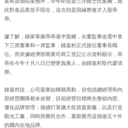
業和加油站業務外，早年即投資三洋維士比集團，因
此對食品業並不陌生，這次則是因緣際會才入股乖
乖。
據了解，鍾家掌握乖乖過半股權，在董監事改選中拿
下三席董事和一席監事，鍾嘉村正式接任董事長職
位。而依據經濟部商業司商工登記公示資料顯示，乖
乖在今年十月八日已變更負責人，由鍾嘉村取代廖清
輝。
鍾嘉村說，公司股東結構雖異動，但包括總經理和內
部經營團隊都未改變，目前經營目標將先整頓內部、
優化品牌管理；後續打算擴大投資蓋新廠，以及打造
觀光工廠，同時與農民合作，重新擦亮這個逾五十年
的國內在地品牌。