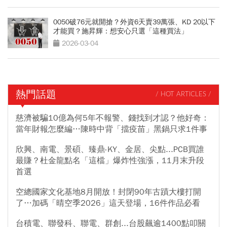
0050破76元就開搶？外資6天賣39萬張、KD 20以下
才能買？施昇輝：想安心只選「這種買法」
2026-03-04
熱門話題
/ HOT ARTICLES /
慈濟被騙10億為何5年不報警、錢找到才認？他好奇：
當年財報怎麼編…陳時中背「擋疫苗」黑鍋只求1件事
欣興、南電、景碩、臻鼎-KY、金居、尖點...PCB買誰
最賺？杜金龍點名「這檔」爆炸性強漲，11月末升段
首選
空總國家文化基地8月開放！封閉90年古蹟大樓打開
了…加碼「晴空季2026」這天登場，16件作品必看
台積電、聯發科、聯電、群創...台股飆逾1400點叩關