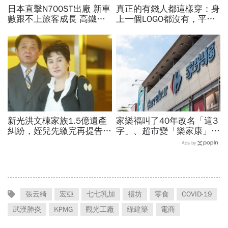
日本直擊N700ST出廠 新車
真正的有錢人都這樣穿：身
數跟不上旅客成長 高鐵遇3
上一個LOGO都沒有，平凡
大挑戰 專家籲合理調整票
針織衫卻要價3萬元...一窺
價
頂奢富豪的花錢智慧
新光洪文棟家族1.5億遺產
家樂福叫了40年改名「這3
糾紛，姪兒先繳完再提告！
字」、超市變「樂家康」...
楊麗花等6繼承人被判返還
11字命名含意曝光！家樂
Ads by
4476萬
福禮券、點數還能用？
張云綺
宏亞
七七乳加
禮坊
零食
COVID-19
武漢肺炎
KPMG
觀光工廠
綠建築
電商