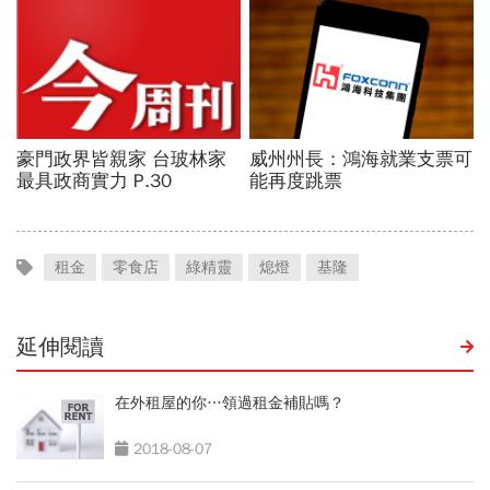
租金
零食店
綠精靈
熄燈
基隆
延伸閱讀
在外租屋的你…領過租金補貼嗎？
2018-08-07