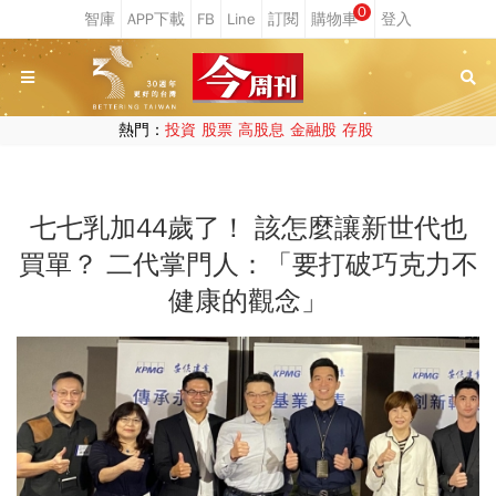
0
熱門：
投資
股票
高股息
金融股
存股
七七乳加44歲了！ 該怎麼讓新世代也
買單？ 二代掌門人：「要打破巧克力不
健康的觀念」