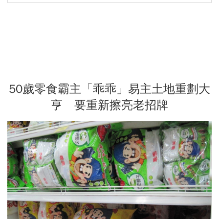
50歲零食霸主「乖乖」易主土地重劃大
亨 要重新擦亮老招牌