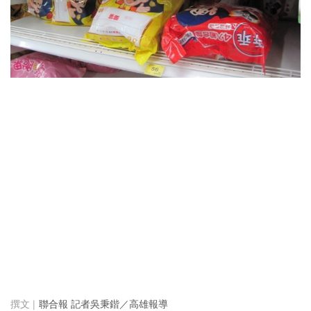
聯合報 記者吳秉鍇／高雄報導