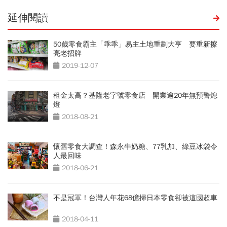
延伸閱讀
50歲零食霸主「乖乖」易主土地重劃大亨 要重新擦
亮老招牌
2019-12-07
租金太高？基隆老字號零食店 開業逾20年無預警熄
燈
2018-08-21
懷舊零食大調查！森永牛奶糖、77乳加、綠豆冰袋令
人最回味
2018-06-21
不是冠軍！台灣人年花68億掃日本零食卻被這國超車
2018-04-11