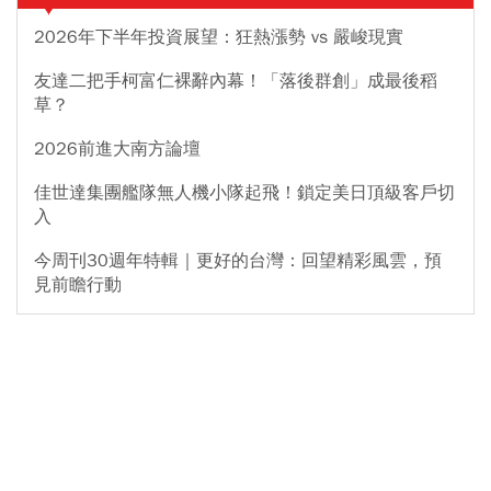
2026年下半年投資展望：狂熱漲勢 vs 嚴峻現實
友達二把手柯富仁裸辭內幕！「落後群創」成最後稻
草？
2026前進大南方論壇
佳世達集團艦隊無人機小隊起飛！鎖定美日頂級客戶切
入
今周刊30週年特輯｜更好的台灣：回望精彩風雲，預
見前瞻行動