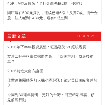
45K，V型反轉來了？杜金龍先挑2檔「便當股」
國巨還在500元掙扎，這檔已連6漲「反彈7成」衝千金
股，法人喊到1430元，還有5成空間
最新文章
/ HOT NEWS /
2026年下半年投資展望：狂熱漲勢 vs 嚴峻現實
友達二把手柯富仁裸辭內幕！「落後群創」成最後稻
草？
2026前進大南方論壇
佳世達集團艦隊無人機小隊起飛！鎖定美日頂級客戶切
入
今周刊30週年特輯｜更好的台灣：回望精彩風雲，預
見前瞻行動