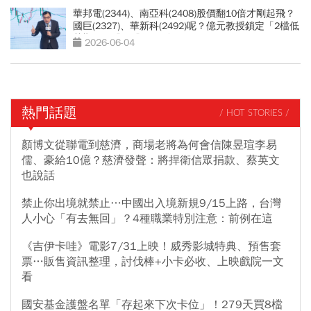
華邦電(2344)、南亞科(2408)股價翻10倍才剛起飛？
國巨(2327)、華新科(2492)呢？億元教授鎖定「2檔低
基期黑馬股」股價不到百元
2026-06-04
熱門話題
/ HOT STORIES /
顏博文從聯電到慈濟，商場老將為何會信陳昱瑄李易
儒、豪給10億？慈濟發聲：將捍衛信眾捐款、蔡英文
也說話
禁止你出境就禁止…中國出入境新規9/15上路，台灣
人小心「有去無回」？4種職業特別注意：前例在這
《吉伊卡哇》電影7/31上映！威秀影城特典、預售套
票…販售資訊整理，討伐棒+小卡必收、上映戲院一文
看
國安基金護盤名單「存起來下次卡位」！279天買8檔