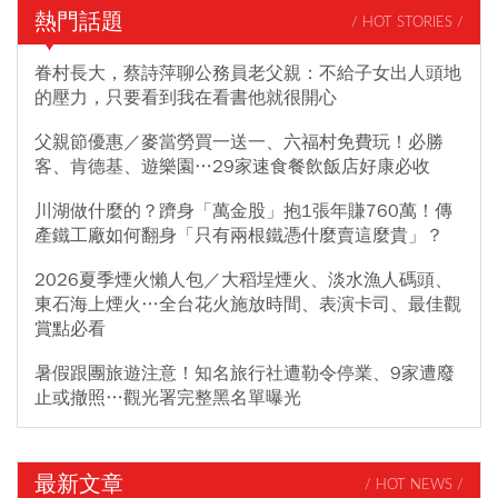
熱門話題
/ HOT STORIES /
眷村長大，蔡詩萍聊公務員老父親：不給子女出人頭地
的壓力，只要看到我在看書他就很開心
父親節優惠／麥當勞買一送一、六福村免費玩！必勝
客、肯德基、遊樂園…29家速食餐飲飯店好康必收
川湖做什麼的？躋身「萬金股」抱1張年賺760萬！傳
產鐵工廠如何翻身「只有兩根鐵憑什麼賣這麼貴」？
2026夏季煙火懶人包／大稻埕煙火、淡水漁人碼頭、
東石海上煙火…全台花火施放時間、表演卡司、最佳觀
賞點必看
暑假跟團旅遊注意！知名旅行社遭勒令停業、9家遭廢
止或撤照…觀光署完整黑名單曝光
最新文章
/ HOT NEWS /