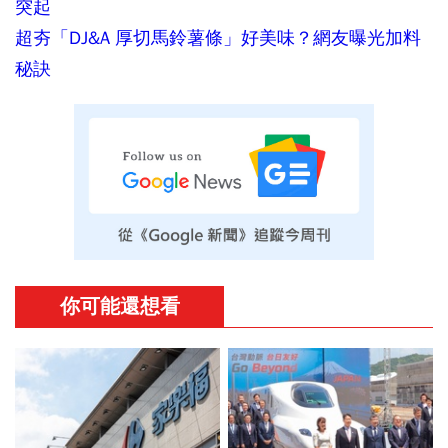
突起
超夯「DJ&A 厚切馬鈴薯條」好美味？網友曝光加料
秘訣