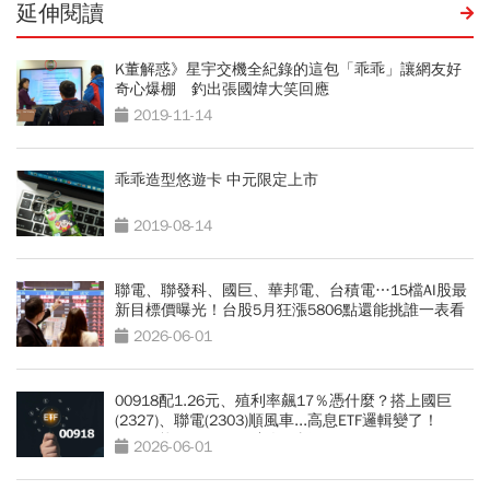
延伸閱讀
K董解惑》星宇交機全紀錄的這包「乖乖」讓網友好
奇心爆棚 釣出張國煒大笑回應
2019-11-14
乖乖造型悠遊卡 中元限定上市
2019-08-14
聯電、聯發科、國巨、華邦電、台積電…15檔AI股最
新目標價曝光！台股5月狂漲5806點還能挑誰一表看
2026-06-01
00918配1.26元、殖利率飆17％憑什麼？搭上國巨
(2327)、聯電(2303)順風車...高息ETF邏輯變了！
00919能配1.28元？達人解析
2026-06-01