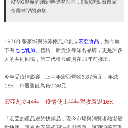
KPMG舉辦的創新轉型學院中，開頭就點出自家
企業轉型的迫切。
1976年張豪城與張添兩兄弟創立
宏亞食品
，如今旗
下有
七七乳加
、禮坊、新貴派等知名品牌，更是許多
人的共同回憶，第二代張云綺則在11年前接班。
今年受疫情影響，上半年宏亞營收6.87億元，年減
16%，每股盈餘為負0.36元。
宏亞創立44年 疫情使上半年營收衰退16%
「宏亞的產品屬於快銷品，
現今市場與消費者熱潮變
動快速
，還有食安等相關法規與議題，讓溯源等管理