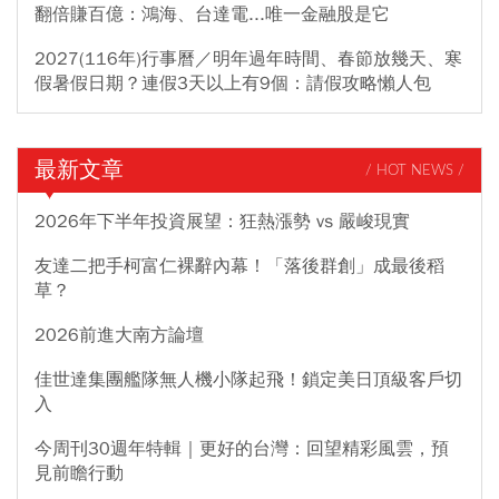
翻倍賺百億：鴻海、台達電...唯一金融股是它
2027(116年)行事曆／明年過年時間、春節放幾天、寒
假暑假日期？連假3天以上有9個：請假攻略懶人包
最新文章
/ HOT NEWS /
2026年下半年投資展望：狂熱漲勢 vs 嚴峻現實
友達二把手柯富仁裸辭內幕！「落後群創」成最後稻
草？
2026前進大南方論壇
佳世達集團艦隊無人機小隊起飛！鎖定美日頂級客戶切
入
今周刊30週年特輯｜更好的台灣：回望精彩風雲，預
見前瞻行動