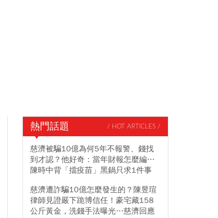
熱門話題
/ HOT ARTICLES /
慈濟被騙10億為何5年不報警、錢找
到才認？他好奇：當年財報怎麼編…
陳時中背「擋疫苗」黑鍋只求1件事
慈濟遭詐騙10億怎麼發生的？陳昱瑄
律師見證嚴下跪博信任！豪宅藏158
公斤黃金，洗錢手法曝光…慈濟回應