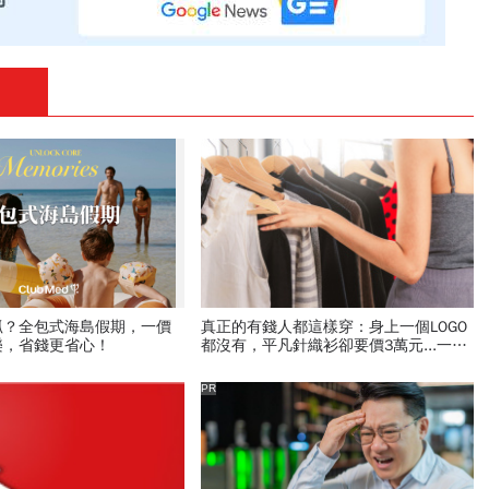
抓？全包式海島假期，一價
真正的有錢人都這樣穿：身上一個LOGO
樂，省錢更省心！
都沒有，平凡針織衫卻要價3萬元...一窺
頂奢富豪的花錢智慧
PR