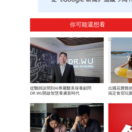
你可能還想看
PR
從醫師診間到AI專屬醫美保養顧問
出國花費難
DR.WU開啟智慧養膚新時代
搞定食宿玩
PR