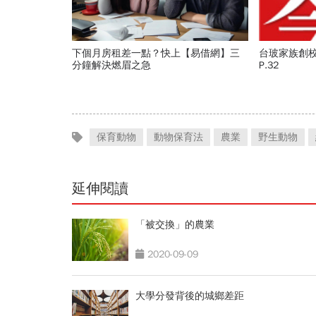
下個月房租差一點？快上【易借網】三
台玻家族創校
分鐘解決燃眉之急
P.32
保育動物
動物保育法
農業
野生動物
延伸閱讀
「被交換」的農業
2020-09-09
大學分發背後的城鄉差距