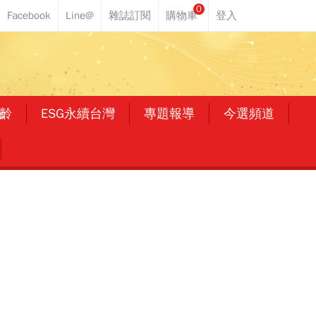
0
齡
ESG永續台灣
專題報導
今選頻道