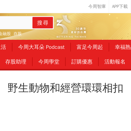
搜尋
金融股
存股
生活
今周大耳朵 Podcast
富足今周起
幸福熟
存股助理
今周學堂
訂購優惠
活動報名
野生動物和經營環環相扣