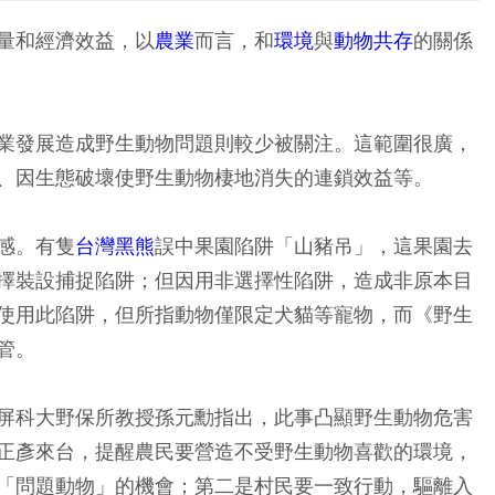
量和經濟效益，以
農業
而言，和
環境
與
動物共存
的關係
業發展造成野生動物問題則較少被關注。這範圍很廣，
、因生態破壞使野生動物棲地消失的連鎖效益等。
感。有隻
台灣黑熊
誤中果園陷阱「山豬吊」，這果園去
擇裝設捕捉陷阱；但因用非選擇性陷阱，造成非原本目
使用此陷阱，但所指動物僅限定犬貓等寵物，而《野生
管。
屏科大野保所教授孫元勳指出，此事凸顯野生動物危害
正彥來台，提醒農民要營造不受野生動物喜歡的環境，
「問題動物」的機會；第二是村民要一致行動，驅離入