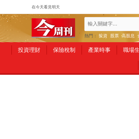
在今天看見明天
熱門：
投資
股票
高股息
投資理財
保險稅制
產業時事
職場