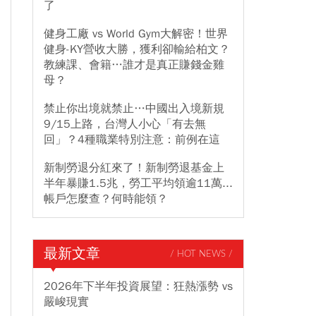
了
健身工廠 vs World Gym大解密！世界
健身-KY營收大勝，獲利卻輸給柏文？
教練課、會籍…誰才是真正賺錢金雞
母？
禁止你出境就禁止…中國出入境新規
9/15上路，台灣人小心「有去無
回」？4種職業特別注意：前例在這
新制勞退分紅來了！新制勞退基金上
半年暴賺1.5兆，勞工平均領逾11萬...
帳戶怎麼查？何時能領？
最新文章
/ HOT NEWS /
2026年下半年投資展望：狂熱漲勢 vs
嚴峻現實