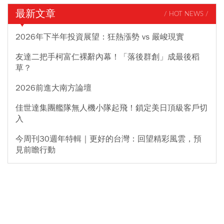
最新文章
/ HOT NEWS /
2026年下半年投資展望：狂熱漲勢 vs 嚴峻現實
友達二把手柯富仁裸辭內幕！「落後群創」成最後稻
草？
2026前進大南方論壇
佳世達集團艦隊無人機小隊起飛！鎖定美日頂級客戶切
入
今周刊30週年特輯｜更好的台灣：回望精彩風雲，預
見前瞻行動