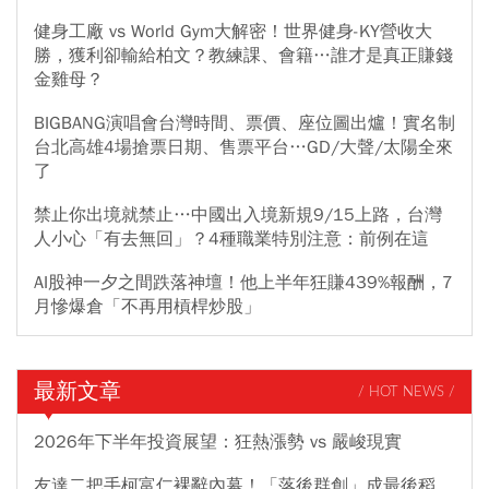
健身工廠 vs World Gym大解密！世界健身-KY營收大
勝，獲利卻輸給柏文？教練課、會籍…誰才是真正賺錢
金雞母？
BIGBANG演唱會台灣時間、票價、座位圖出爐！實名制
台北高雄4場搶票日期、售票平台…GD/大聲/太陽全來
了
禁止你出境就禁止…中國出入境新規9/15上路，台灣
人小心「有去無回」？4種職業特別注意：前例在這
AI股神一夕之間跌落神壇！他上半年狂賺439%報酬，7
月慘爆倉「不再用槓桿炒股」
最新文章
/ HOT NEWS /
2026年下半年投資展望：狂熱漲勢 vs 嚴峻現實
友達二把手柯富仁裸辭內幕！「落後群創」成最後稻