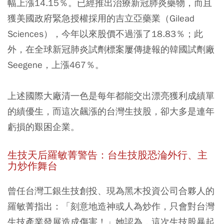
幅上漲14.15％。已經推出治療新冠肺炎藥物，而且
獲美國政府緊急授權採用的吉立亞藥業（Gilead
Sciences），今年以來股價不過漲了18.83％；此
外，在全球新冠肺炎試劑標案屢傳捷報的韓國試劑廠
Seegene，上漲467％。
上述國際大廠清一色是每年都能交出漂亮獲利成績單
的績優生，而這次飆漲的台灣生技股，卻大多是連年
虧損的艱困企業。
生技天后羅敏菁警告：台生技股恐淪外行、主
力炒作舞台
曾任台灣工銀生技創投、現為黑木投資公司合夥人的
羅敏菁指出：「刻意地造神或人為炒作，只會對台灣
生技產業發展造成傷害！」她認為，這次生技股暴起