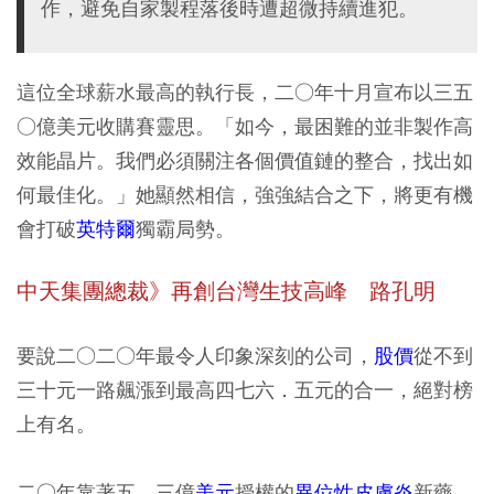
作，避免自家製程落後時遭超微持續進犯。
這位全球薪水最高的執行長，二○年十月宣布以三五
○億美元收購賽靈思。「如今，最困難的並非製作高
效能晶片。我們必須關注各個價值鏈的整合，找出如
何最佳化。」她顯然相信，強強結合之下，將更有機
會打破
英特爾
獨霸局勢。
中天集團總裁》再創台灣生技高峰 路孔明
要說二○二○年最令人印象深刻的公司，
股價
從不到
三十元一路飆漲到最高四七六．五元的合一，絕對榜
上有名。
二○年靠著五．三億
美元
授權的
異位性皮膚炎
新藥