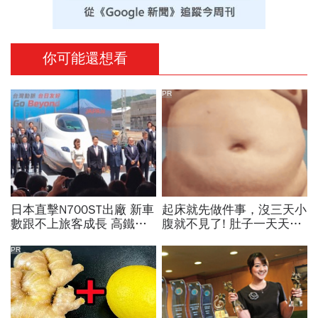
你可能還想看
PR
日本直擊N700ST出廠 新車
起床就先做件事，沒三天小
數跟不上旅客成長 高鐵遇3
腹就不見了! 肚子一天天變
大挑戰 專家籲合理調整票
小！
價
PR