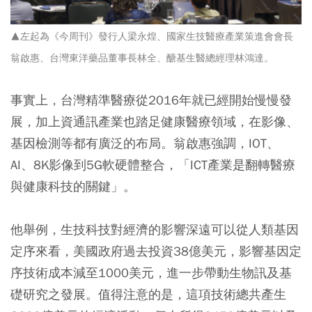
▲左起為《今周刊》發行人梁永煌、國家生技醫療產業策進會會長
翁啟惠、台灣東洋藥品董事長林全、醣基生醫總經理林鴻達。
事實上，台灣精準醫療從2016年就已經開始慢慢發
展，加上資通訊產業也踏足健康醫療領域，在影像、
基因檢測等都有廣泛的布局。翁啟惠強調，IOT、
AI、8K影像到5G軟硬體整合，「ICT產業是翻轉醫療
與健康科技的關鍵」。
他舉例，生技科技對經濟的影響深遠可以從人類基因
定序來看，美國政府過去投資38億美元，影響基因定
序技術成本減至1000美元，進一步帶動生物訊及基
礎研究之發展。值得注意的是，這項技術總共產生