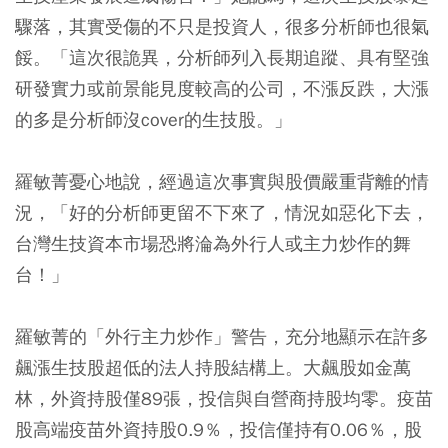
驟落，其實受傷的不只是投資人，很多分析師也很氣
餒。「這次很詭異，分析師列入長期追蹤、具有堅強
研發實力或前景能見度較高的公司，不漲反跌，大漲
的多是分析師沒cover的生技股。」
羅敏菁憂心地說，經過這次事實與股價嚴重背離的情
況，「好的分析師更留不下來了，情況如惡化下去，
台灣生技資本市場恐將淪為外行人或主力炒作的舞
台！」
羅敏菁的「外行主力炒作」警告，充分地顯示在許多
飆漲生技股超低的法人持股結構上。大飆股如金萬
林，外資持股僅89張，投信與自營商持股均零。疫苗
股高端疫苗外資持股0.9％，投信僅持有0.06％，股