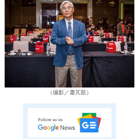
（攝影／蕭芃凱）