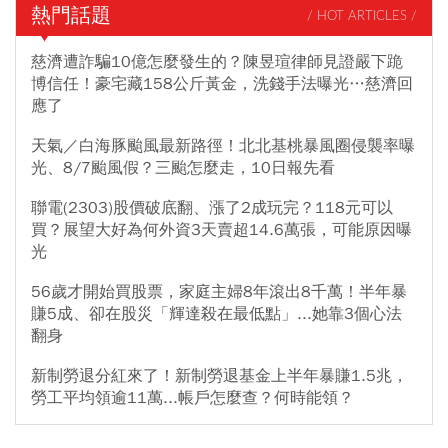
熱門話題
/ HOT ARTICLES /
慈濟遭詐騙10億怎麼發生的？陳昱瑄律師見證嚴下跪
博信任！豪宅藏158公斤黃金，洗錢手法曝光…慈濟回
應了
天氣／白海豚颱風最新路徑！北北基桃暴風圈侵襲率曝
光、8/7颱風假？三颱怎麼走，10日報先看
聯電(2303)股價破底翻、漲了2成玩完？118元可以
買？展望大好為何外資3天賣超14.6萬張，可能原因曝
光
56歲才開始買股票，家庭主婦8年滾出8千萬！半年暴
賺5成、卻在股災「輝達殺在最低點」...她靠3個心法
翻身
新制勞退分紅來了！新制勞退基金上半年暴賺1.5兆，
勞工平均領逾11萬...帳戶怎麼查？何時能領？