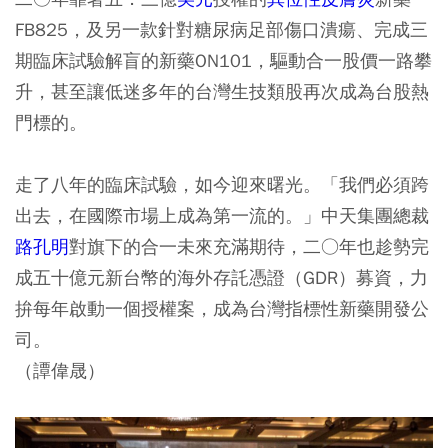
FB825，及另一款針對糖尿病足部傷口潰瘍、完成三
期臨床試驗解盲的新藥ON101，驅動合一股價一路攀
升，甚至讓低迷多年的台灣生技類股再次成為台股熱
門標的。
走了八年的臨床試驗，如今迎來曙光。「我們必須跨
出去，在國際市場上成為第一流的。」中天集團總裁
路孔明
對旗下的合一未來充滿期待，二○年也趁勢完
成五十億元新台幣的海外存託憑證（GDR）募資，力
拚每年啟動一個授權案，成為台灣指標性新藥開發公
司。
（譚偉晟）