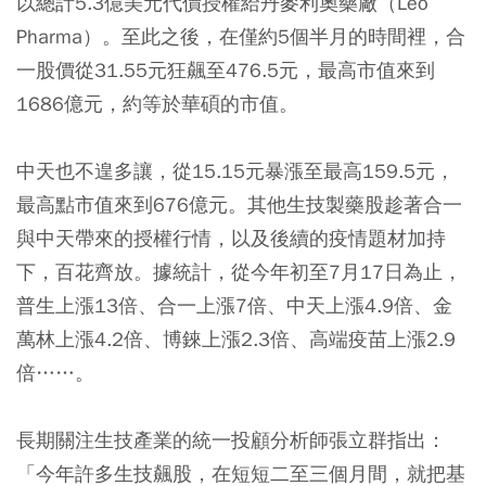
以總計5.3億美元代價授權給丹麥利奧藥廠（Leo
Pharma）。至此之後，在僅約5個半月的時間裡，合
一股價從31.55元狂飆至476.5元，最高市值來到
1686億元，約等於華碩的市值。
中天也不遑多讓，從15.15元暴漲至最高159.5元，
最高點市值來到676億元。其他生技製藥股趁著合一
與中天帶來的授權行情，以及後續的疫情題材加持
下，百花齊放。據統計，從今年初至7月17日為止，
普生上漲13倍、合一上漲7倍、中天上漲4.9倍、金
萬林上漲4.2倍、博錸上漲2.3倍、高端疫苗上漲2.9
倍……。
長期關注生技產業的統一投顧分析師張立群指出：
「今年許多生技飆股，在短短二至三個月間，就把基