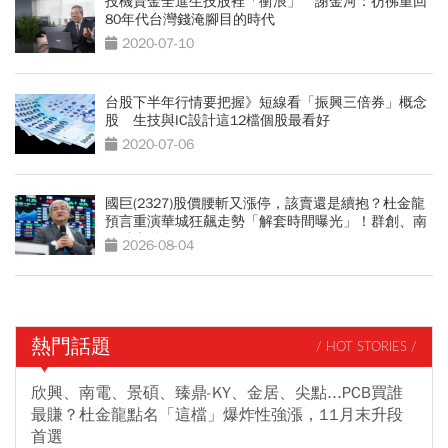
投機資金全進生技股裡「衝浪」 謝金河：彷彿重回
80年代台灣錢淹腳目的時代
2020-07-10
台股下半年行情要把握》短線看「振興三倍券」概念
股 生技與IC設計這12檔個股最看好
2020-07-06
國巨(2327)股價腰斬又漲停，該賣還是續抱？杜金龍
預言重演華城狂飆走勢「解套時間曝光」！群創、南
亞科也點名
2026-08-04
熱門話題
/ HOT STORIES /
欣興、南電、景碩、臻鼎-KY、金居、尖點...PCB買誰
最賺？杜金龍點名「這檔」爆炸性強漲，11月末升段
首選