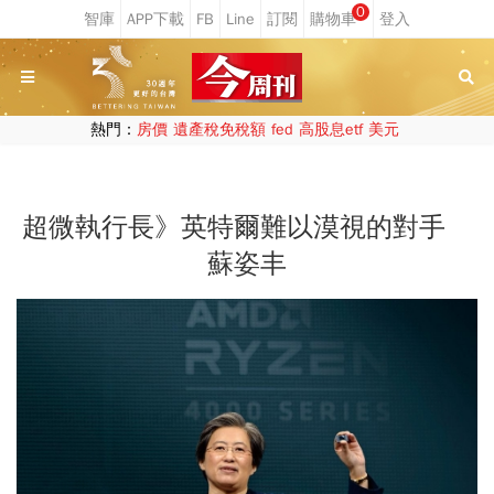
0
熱門：
房價
遺產稅免稅額
fed
高股息etf
美元
超微執行長》英特爾難以漠視的對手
蘇姿丰