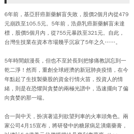
6年前，基亞肝癌新藥解盲失敗，股價2個月內從479
元崩跌至105.5元。5年前，浩鼎乳癌新藥解盲未達
標，股價5個月內，從755元暴跌至321元。自此，
台灣生技業在資本市場幾乎沉寂了5年之久……。
5年時間頗漫長，但也不至於長到把慘痛教訓忘到一
乾二淨！然而，重創全球經濟的新冠肺炎疫情，在今
年點起了生技製藥股的資金行情火苗，投資人的情
緒，則是在恐懼與貪婪的兩極光譜中，迅速擺向了偏
向貪婪的那一端。
合一與中天，扮演著這列欲望列車的火車頭角色。兩
家公司4月15宣布，將研發中的糖尿病足潰瘍藥膏，