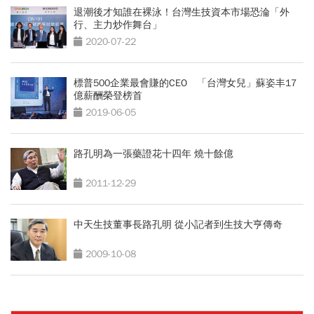
退潮後才知誰在裸泳！台灣生技資本市場恐淪「外
行、主力炒作舞台」
2020-07-22
標普500企業最會賺的CEO 「台灣女兒」蘇姿丰17
億薪酬榮登榜首
2019-06-05
路孔明為一張藥證花十四年 燒十餘億
2011-12-29
中天生技董事長路孔明 從小記者到生技大亨傳奇
2009-10-08