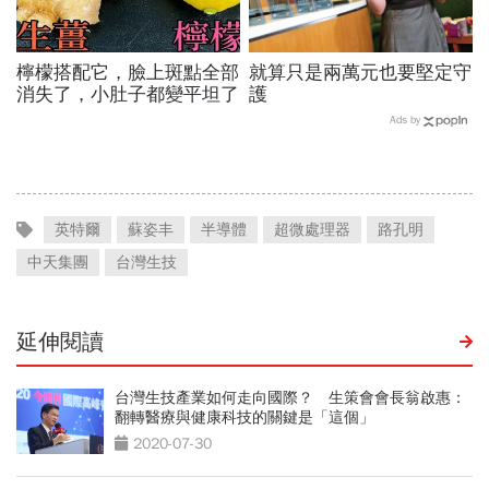
檸檬搭配它，臉上斑點全部
就算只是兩萬元也要堅定守
消失了，小肚子都變平坦了
護
Ads by
英特爾
蘇姿丰
半導體
超微處理器
路孔明
中天集團
台灣生技
延伸閱讀
台灣生技產業如何走向國際？ 生策會會長翁啟惠：
翻轉醫療與健康科技的關鍵是「這個」
2020-07-30