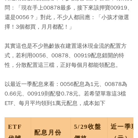
問：「現在手上00878最多，接下來該押寶00919、
還是0056？」對此，不少人都回應：「小孩才做選
擇！3個都買，月月都配！」
其實這也是不少熟齡族在建置退休現金流的配置方
式，若利用0056、00878、00919配息錯開的特
性，分散配置這三檔，正好每個月都能領配息。
以最近一季配息來看：0056配息為1元、00878為
0.66元、00919則配發0.78元。若希望單靠這3檔
ETF、每月平均領到1萬元配息，成本如下
ETF
5/29
收盤
近一季現
配息月份