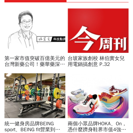
第一家市值突破百億美元的
台玻家族創校 林伯實女兒
台灣新藥公司！藥華藥深耕
用電鍋搞創意 P.32
全球市場，能成為下一個武
田製藥？
統一健身房品牌BEING
兩個小眾品牌HOKA、On，
sport、BEING fit營業到這
憑什麼躋身鞋界市值4強、