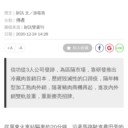
財訊 文／游筱燕
傳產
財訊雙週刊
2020-12-24 14:28
+A
-A
加入收藏
信功從3人公司發跡，為區隔市場，靠研發推出
冷藏肉首銷日本，歷經毀滅性的口蹄疫，隔年轉
型加工熟肉外銷，隨著豬肉商機再起，進攻內外
銷雙軌並重，重新擦亮招牌。
從屏東火車站驅車約20分鐘，沿著馬路駛進農田旁的