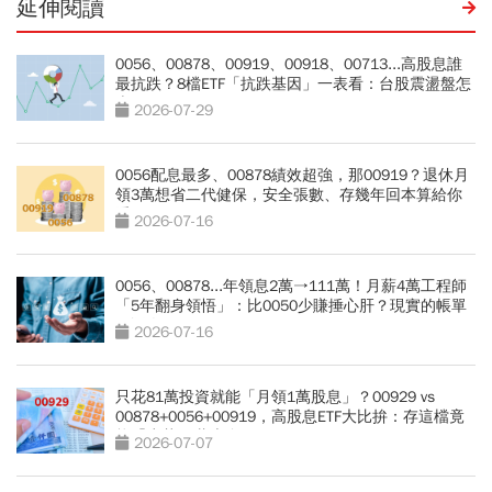
延伸閱讀
0056、00878、00919、00918、00713...高股息誰
最抗跌？8檔ETF「抗跌基因」一表看：台股震盪盤怎
麼買？
2026-07-29
0056配息最多、00878績效超強，那00919？退休月
領3萬想省二代健保，安全張數、存幾年回本算給你
看
2026-07-16
0056、00878...年領息2萬→111萬！月薪4萬工程師
「5年翻身領悟」：比0050少賺捶心肝？現實的帳單
更逼人
2026-07-16
只花81萬投資就能「月領1萬股息」？00929 vs
00878+0056+00919，高股息ETF大比拚：存這檔竟
能「少花30萬本金」
2026-07-07