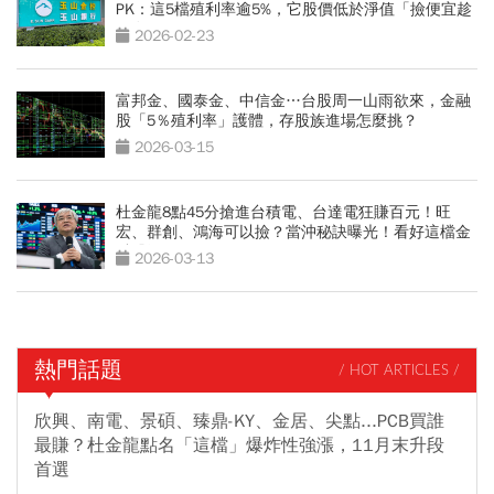
PK：這5檔殖利率逾5%，它股價低於淨值「撿便宜趁
現在」
2026-02-23
富邦金、國泰金、中信金…台股周一山雨欲來，金融
股「5％殖利率」護體，存股族進場怎麼挑？
2026-03-15
杜金龍8點45分搶進台積電、台達電狂賺百元！旺
宏、群創、鴻海可以撿？當沖秘訣曝光！看好這檔金
融股衝百元
2026-03-13
熱門話題
/ HOT ARTICLES /
欣興、南電、景碩、臻鼎-KY、金居、尖點...PCB買誰
最賺？杜金龍點名「這檔」爆炸性強漲，11月末升段
首選