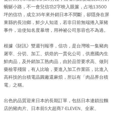
蜿蜒小路，不一會兒信功2字映入眼簾，占地13500
坪的信功，成立35年來外銷日本不間斷，卻隱身在屏
東縣的長治鄉，鮮少人知道，若非日前無端捲入萊豬
事件，迫使知名度暴增，用神祕公司形容也不為過。
根據《財訊》雙週刊報導，信功，是台灣唯一集豬肉
屠宰、分切、加工、烘焙的一貫化公司，供應國內生
鮮肉品，及外銷加工熟肉品，由於品管要求高、做到
藥檢零殘留，有人比喻，要進入加工作業區，比進入
高科技的台積電晶圓廠還麻煩，所以有「肉品界台積
電」之稱。
出色的品質迎來日本的長期訂單，包括日本連鎖拉麵
店的豬肉片、日本前5大超商7-ELEVEN、全家、