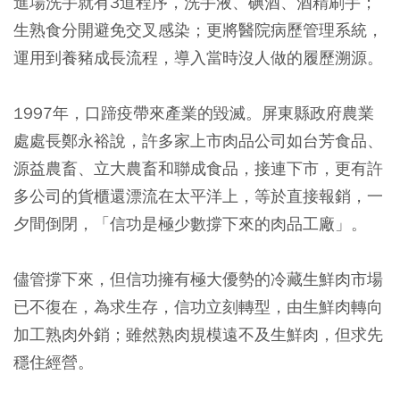
進場洗手就有3道程序，洗手液、碘酒、酒精刷手；
生熟食分開避免交叉感染；更將醫院病歷管理系統，
運用到養豬成長流程，導入當時沒人做的履歷溯源。
1997年，口蹄疫帶來產業的毀滅。屏東縣政府農業
處處長鄭永裕說，許多家上市肉品公司如台芳食品、
源益農畜、立大農畜和聯成食品，接連下市，更有許
多公司的貨櫃還漂流在太平洋上，等於直接報銷，一
夕間倒閉，「信功是極少數撐下來的肉品工廠」。
儘管撐下來，但信功擁有極大優勢的冷藏生鮮肉市場
已不復在，為求生存，信功立刻轉型，由生鮮肉轉向
加工熟肉外銷；雖然熟肉規模遠不及生鮮肉，但求先
穩住經營。