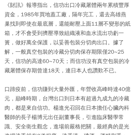
《財訊》報導指出，信功出口冷藏屠體兩年累積豐厚
資金，1985年買地蓋工廠，隔年完工，還去高雄燕
巢找到即使在最底層，還能耐壓上面11層不變形的紙
箱，才不會受到擠壓導致組織液和血水流出功虧一
簣，做好萬全保護，以妥善包裝分切肉出口。據了
解，一般真空包裝的冷藏分切肉保存期限僅20~25
天，信功的高達60~70天；而信功沒有真空包裝的冷
藏屠體保存期曾達18天，連日本人也讚歎不已。
口蹄疫前，信功賺到大量外匯，年營收高峰時達40億
元，巔峰時期，台灣出口到日本有超過九成九的冷藏
肉，都是來自信功。楊進光召回在日本擔任心臟內科
醫師的長子楊博元出任副董事長，引進臨床醫學常
識、安全衛生觀念，進場前嚴格把關，最經典的是光