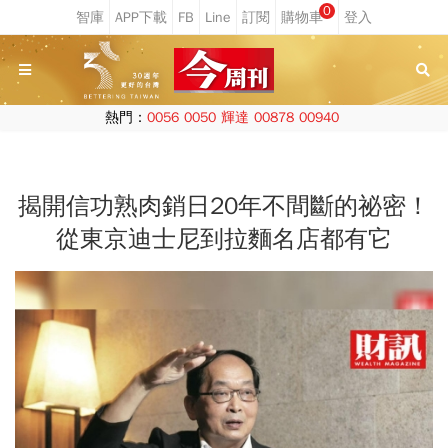
0
熱門：
0056
0050
輝達
00878
00940
揭開信功熟肉銷日20年不間斷的祕密！
從東京迪士尼到拉麵名店都有它