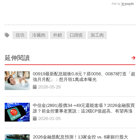
天！統一佳佳如何退費、轉
撼動台灣代工廠版圖？ 解
Ads by
換到健身工廠？20年老字
密運動鞋新天王們
號為何退出
信功
冷藏肉
外銷
口蹄疫
加工肉
延伸閱讀
00919最新配息能衝0.8元？搭0056、00878打造「超
強月月配」：想月領1萬成本曝光
2026-05-29
中信金(2891)股價34➝49元還能進場？2026金融股買
誰？前金控董事老實說：這2檔CP值超高、有望再漲
20％
2026-01-05
2026金融股配息預測！13家金控 vs. 8家銀行股大