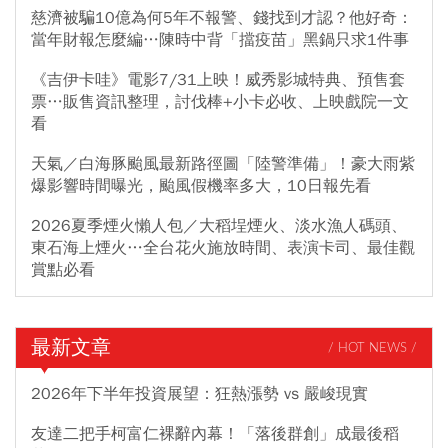
慈濟被騙10億為何5年不報警、錢找到才認？他好奇：
當年財報怎麼編…陳時中背「擋疫苗」黑鍋只求1件事
《吉伊卡哇》電影7/31上映！威秀影城特典、預售套
票…販售資訊整理，討伐棒+小卡必收、上映戲院一文
看
天氣／白海豚颱風最新路徑圖「陸警準備」！豪大雨紫
爆影響時間曝光，颱風假機率多大，10日報先看
2026夏季煙火懶人包／大稻埕煙火、淡水漁人碼頭、
東石海上煙火…全台花火施放時間、表演卡司、最佳觀
賞點必看
最新文章
/ HOT NEWS /
2026年下半年投資展望：狂熱漲勢 vs 嚴峻現實
友達二把手柯富仁裸辭內幕！「落後群創」成最後稻