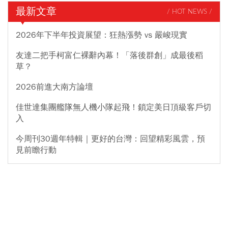
最新文章
/ HOT NEWS /
2026年下半年投資展望：狂熱漲勢 vs 嚴峻現實
友達二把手柯富仁裸辭內幕！「落後群創」成最後稻
草？
2026前進大南方論壇
佳世達集團艦隊無人機小隊起飛！鎖定美日頂級客戶切
入
今周刊30週年特輯｜更好的台灣：回望精彩風雲，預
見前瞻行動