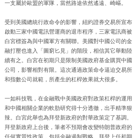
一支屬於歐盟的軍隊，當然路途依然遙遠、崎嶇。
受到美國總統行政命令的影響，紐約證券交易所宣布
啟動三家中國電訊營運商的退市程序，三家電訊商被
白宮標簽為與中國軍方有關聯。美國對中國公司的金
融打壓也進入「圖窮匕見」的階段，相信其它舉動陸
續有之。白宮在初期只是限制美國政府基金購買中國
公司，影響相對有限。這次通過政策命令逼迫交易所
和指數公司就範，所產生的杠桿效果就大很多。
一如科技戰，在金融戰中美國政府對政策杠桿的運用
和中國相關企業的軟肋研究得十分透徹，出手精準狠
辣。白宮此舉也為拜登新政府的對華政策定了基調。
拜登新政府上台後，筆者不預期會改變特朗普政府的
任何實質性政策，包括金融遏制戰略。拜登上任初期