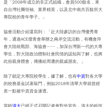
是「2008年成立的非正式組織，會員500餘名，來
自台灣社團領袖、業界精英，以及北中南共百餘所大
專院校的青年學子。」
協會活動介紹還寫到：「赴大陸參訪的台灣優秀青
年，通過ACE傑青會舉辦之兩岸交流活動，有機會拜
會大陸統戰部、海協會……，加深台灣新一代的大專
學生，對大陸政治體制社會民情的認知與了解，也將
此份親身體會，傳播給周遭的親戚朋友。」
除了鎖定大專院校學生，據了解，也有
中資
對各大學
的校務基金試著敲門，例如2018年清華大學就曾經
差一點被中資資金滲透。
當時
清大
已經正式召開記者會對外宣告，清大的科技