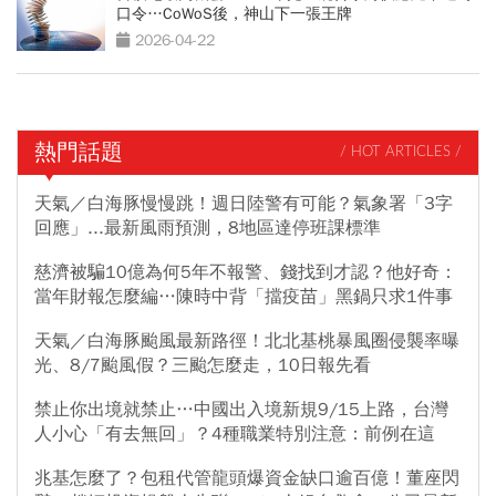
口令…CoWoS後，神山下一張王牌
2026-04-22
熱門話題
/ HOT ARTICLES /
天氣／白海豚慢慢跳！週日陸警有可能？氣象署「3字
回應」...最新風雨預測，8地區達停班課標準
慈濟被騙10億為何5年不報警、錢找到才認？他好奇：
當年財報怎麼編…陳時中背「擋疫苗」黑鍋只求1件事
天氣／白海豚颱風最新路徑！北北基桃暴風圈侵襲率曝
光、8/7颱風假？三颱怎麼走，10日報先看
禁止你出境就禁止…中國出入境新規9/15上路，台灣
人小心「有去無回」？4種職業特別注意：前例在這
兆基怎麼了？包租代管龍頭爆資金缺口逾百億！董座閃