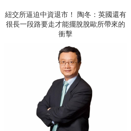
紐交所逼迫中資退市！ 陶冬：英國還有
很長一段路要走才能擺脫脫歐所帶來的
衝擊