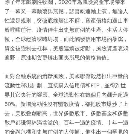
除了年末戲劇性收關，2020年為風險資產市場帶來
了一幕又一幕動蕩與震撼，悲喜劇連軸上演，無論人
性還是規則，突破底線層出不窮，資產價格如過山車
般呼嘯前行。疫情催生出史無前例的生產、生活大停
頓，全球經濟瞬時坍塌，而此觸發信用市場的暴瀉，
資金被強制去杠桿，美股連續被熔斷，風險資產哀鴻
遍野，原油期貨更爆出匪夷所思的價格負值。
面對金融系統的熔斷風險，美國聯儲毅然推出巨量的
流動性釋出計劃，直接購入信用債和ETF，並得到世
界其它央行的響應。全球流動性在數個月內飆升超過
50%。新增流動性沒有驅散疫情，卻把股市爆炒了上
去，美股疊創新高，世界多數股市、多數基金和多數
散戶都賺得缽滿盆溢的。百年一遇的疫情、十年一遇
的金融危機和史無前例的大停頓，催生出一個罕見的