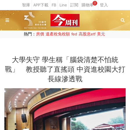
0
熱門：
房價
遺產稅免稅額
fed
高股息etf
美元
大學失守 學生稱「腦袋清楚不怕統
戰」 教授聽了直搖頭 中資進校園大打
長線滲透戰