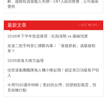
辭、趙姬投資操盤人失聯…187人組自救會，公司最新
聲明
最新文章
/ HOT NEWS /
2026年下半年投資展望：狂熱漲勢 vs 嚴峻現實
友達二把手柯富仁裸辭內幕！「落後群創」成最後稻
草？
2026前進大南方論壇
佳世達集團艦隊無人機小隊起飛！鎖定美日頂級客戶切
入
今周刊30週年特輯｜更好的台灣：回望精彩風雲，預
見前瞻行動