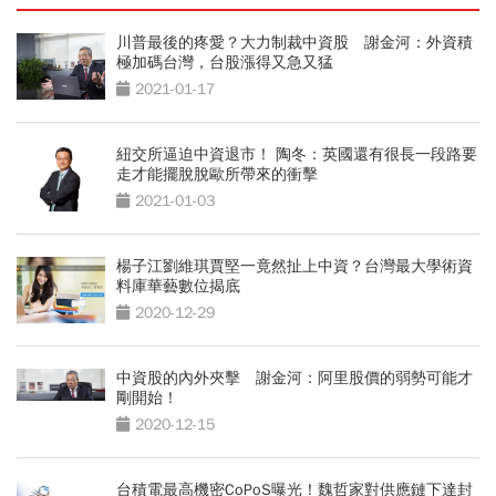
川普最後的疼愛？大力制裁中資股 謝金河：外資積
極加碼台灣，台股漲得又急又猛
2021-01-17
紐交所逼迫中資退市！ 陶冬：英國還有很長一段路要
走才能擺脫脫歐所帶來的衝擊
2021-01-03
楊子江劉維琪賈堅一竟然扯上中資？台灣最大學術資
料庫華藝數位揭底
2020-12-29
中資股的內外夾擊 謝金河：阿里股價的弱勢可能才
剛開始！
2020-12-15
台積電最高機密CoPoS曝光！魏哲家對供應鏈下達封