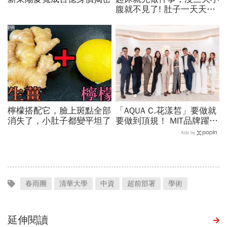
腹就不見了! 肚子一天天變
小！
PR
檸檬搭配它，臉上斑點全部
「AQUA C.花漾皙」要做就
消失了，小肚子都變平坦了
要做到頂規！ MIT品牌躍上
世界舞台 以創新研發開創
Ads by
美業生醫新高度
春雨團
清華大學
中資
超前部署
學術
延伸閱讀