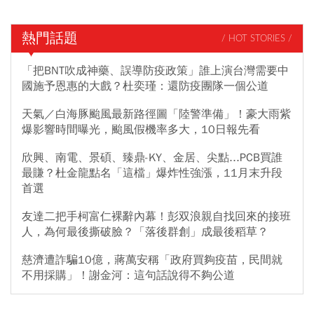
熱門話題
/ HOT STORIES /
「把BNT吹成神藥、誤導防疫政策」誰上演台灣需要中
國施予恩惠的大戲？杜奕瑾：還防疫團隊一個公道
天氣／白海豚颱風最新路徑圖「陸警準備」！豪大雨紫
爆影響時間曝光，颱風假機率多大，10日報先看
欣興、南電、景碩、臻鼎-KY、金居、尖點...PCB買誰
最賺？杜金龍點名「這檔」爆炸性強漲，11月末升段
首選
友達二把手柯富仁裸辭內幕！彭双浪親自找回來的接班
人，為何最後撕破臉？「落後群創」成最後稻草？
慈濟遭詐騙10億，蔣萬安稱「政府買夠疫苗，民間就
不用採購」！謝金河：這句話說得不夠公道