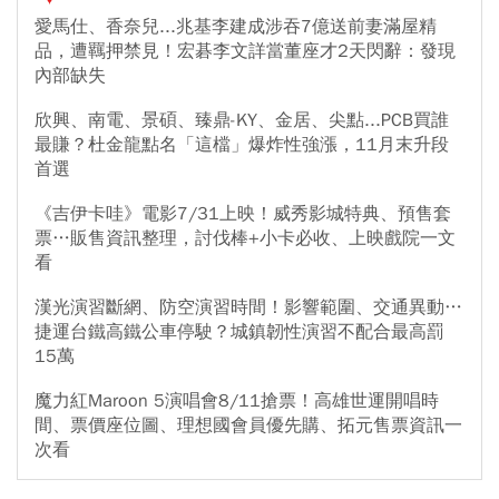
愛馬仕、香奈兒...兆基李建成涉吞7億送前妻滿屋精
品，遭羈押禁見！宏碁李文詳當董座才2天閃辭：發現
內部缺失
欣興、南電、景碩、臻鼎-KY、金居、尖點...PCB買誰
最賺？杜金龍點名「這檔」爆炸性強漲，11月末升段
首選
《吉伊卡哇》電影7/31上映！威秀影城特典、預售套
票…販售資訊整理，討伐棒+小卡必收、上映戲院一文
看
漢光演習斷網、防空演習時間！影響範圍、交通異動…
捷運台鐵高鐵公車停駛？城鎮韌性演習不配合最高罰
15萬
魔力紅Maroon 5演唱會8/11搶票！高雄世運開唱時
間、票價座位圖、理想國會員優先購、拓元售票資訊一
次看