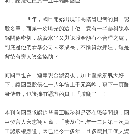
明，謝燈灴已於一五年離開國巨。
一三、一四年，國巨開始出現非高階管理者的員工認
股名單，而第一次曝光的這十位，竟有一半都與陳泰
銘關係密切，薪資水平又與認股金額有不合理之處，
到底是他們看準公司未來成長，不惜貸款押注，還是
背後有旁人資金協助？
而國巨也在一連串現金減資後，加上產業景氣大好
下，讓國巨股價在一八年衝上千元高峰，寫下一頁翻
身傳奇，也讓擁有憑證的員工「賺翻了」！
本刊向國巨求證這些員工職務與是否在職等問題，國
巨發言人宋志翔回應，「涉及○七年十二月第三次員
工認股權憑證，因已距今十多年，且多屬員工個人資