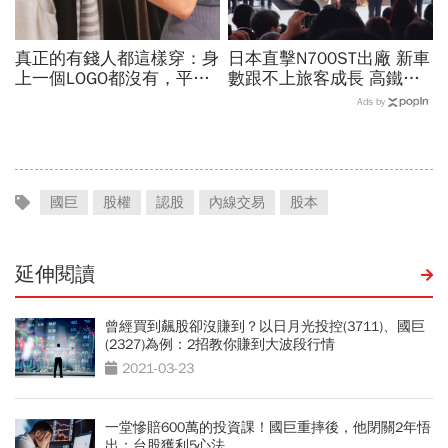
真正的有錢人都這樣穿：身
日本直擊N700ST出廠 新車
上一個LOGO都沒有，平凡
數跟不上旅客成長 高鐵遇3
針織衫卻要價3萬元...一窺
大挑戰 專家籲合理調整票
Ads by
頂奢富豪的花錢智慧
價
國巨
股權
認股
內線交易
股本
延伸閱讀
曾經買到飆股卻沒賺到？以日月光投控(3711)、國巨
(2327)為例：2招教你賺到大波段行情
2021-03-23
一堂慘賠600萬的投資課！國巨重摔後，他閉關2年悟
出：台股獲利5心法