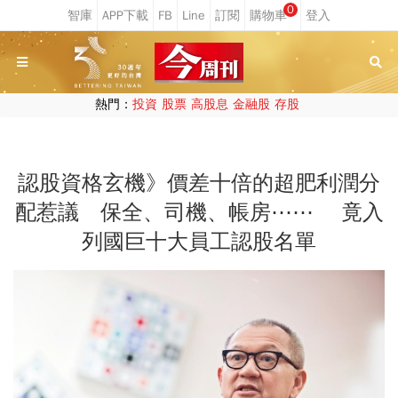
0
熱門：
投資
股票
高股息
金融股
存股
認股資格玄機》價差十倍的超肥利潤分
配惹議 保全、司機、帳房⋯⋯ 竟入
列國巨十大員工認股名單