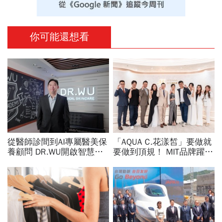
你可能還想看
從醫師診間到AI專屬醫美保
「AQUA C.花漾皙」要做就
養顧問 DR.WU開啟智慧養
要做到頂規！ MIT品牌躍上
膚新時代
世界舞台 以創新研發開創
美業生醫新高度