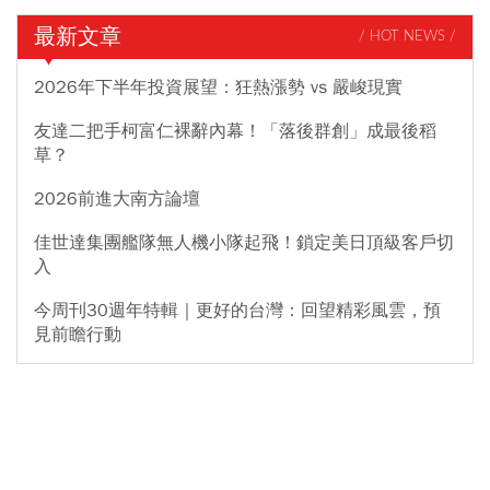
最新文章
/ HOT NEWS /
2026年下半年投資展望：狂熱漲勢 vs 嚴峻現實
友達二把手柯富仁裸辭內幕！「落後群創」成最後稻
草？
2026前進大南方論壇
佳世達集團艦隊無人機小隊起飛！鎖定美日頂級客戶切
入
今周刊30週年特輯｜更好的台灣：回望精彩風雲，預
見前瞻行動