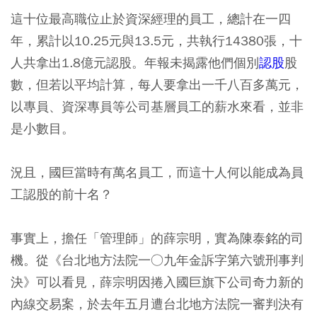
這十位最高職位止於資深經理的員工，總計在一四
年，累計以10.25元與13.5元，共執行14380張，十
人共拿出1.8億元認股。年報未揭露他們個別
認股
股
數，但若以平均計算，每人要拿出一千八百多萬元，
以專員、資深專員等公司基層員工的薪水來看，並非
是小數目。
況且，國巨當時有萬名員工，而這十人何以能成為員
工認股的前十名？
事實上，擔任「管理師」的薛宗明，實為陳泰銘的司
機。從《台北地方法院一○九年金訴字第六號刑事判
決》可以看見，薛宗明因捲入國巨旗下公司奇力新的
內線交易案，於去年五月遭台北地方法院一審判決有