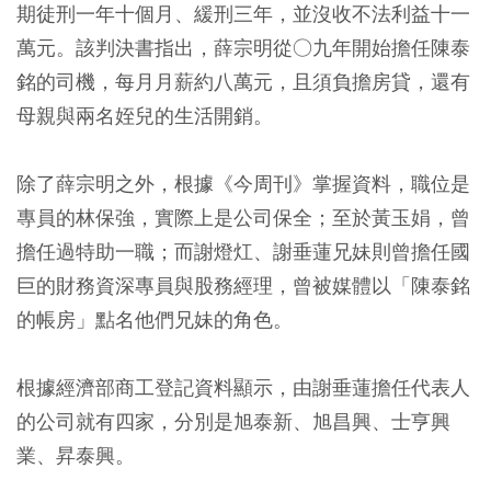
期徒刑一年十個月、緩刑三年，並沒收不法利益十一
萬元。該判決書指出，薛宗明從○九年開始擔任陳泰
銘的司機，每月月薪約八萬元，且須負擔房貸，還有
母親與兩名姪兒的生活開銷。
除了薛宗明之外，根據《今周刊》掌握資料，職位是
專員的林保強，實際上是公司保全；至於黃玉娟，曾
擔任過特助一職；而謝燈灴、謝垂蓮兄妹則曾擔任國
巨的財務資深專員與股務經理，曾被媒體以「陳泰銘
的帳房」點名他們兄妹的角色。
根據經濟部商工登記資料顯示，由謝垂蓮擔任代表人
的公司就有四家，分別是旭泰新、旭昌興、士亨興
業、昇泰興。