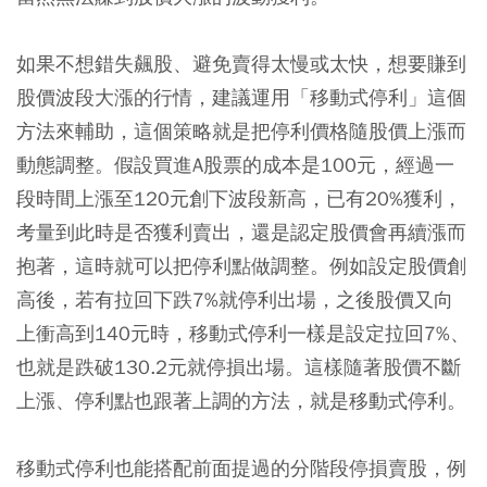
如果不想錯失飆股、避免賣得太慢或太快，想要賺到
股價波段大漲的行情，建議運用「移動式停利」這個
方法來輔助，這個策略就是把停利價格隨股價上漲而
動態調整。假設買進A股票的成本是100元，經過一
段時間上漲至120元創下波段新高，已有20%獲利，
考量到此時是否獲利賣出，還是認定股價會再續漲而
抱著，這時就可以把停利點做調整。例如設定股價創
高後，若有拉回下跌7%就停利出場，之後股價又向
上衝高到140元時，移動式停利一樣是設定拉回7%、
也就是跌破130.2元就停損出場。這樣隨著股價不斷
上漲、停利點也跟著上調的方法，就是移動式停利。
移動式停利也能搭配前面提過的分階段停損賣股，例