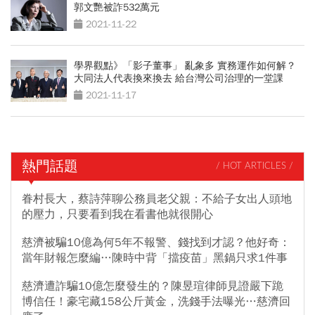
郭文艷被詐532萬元
2021-11-22
學界觀點》「影子董事」 亂象多 實務運作如何解？
大同法人代表換來換去 給台灣公司治理的一堂課
2021-11-17
熱門話題
/ HOT ARTICLES /
眷村長大，蔡詩萍聊公務員老父親：不給子女出人頭地
的壓力，只要看到我在看書他就很開心
慈濟被騙10億為何5年不報警、錢找到才認？他好奇：
當年財報怎麼編…陳時中背「擋疫苗」黑鍋只求1件事
慈濟遭詐騙10億怎麼發生的？陳昱瑄律師見證嚴下跪
博信任！豪宅藏158公斤黃金，洗錢手法曝光…慈濟回