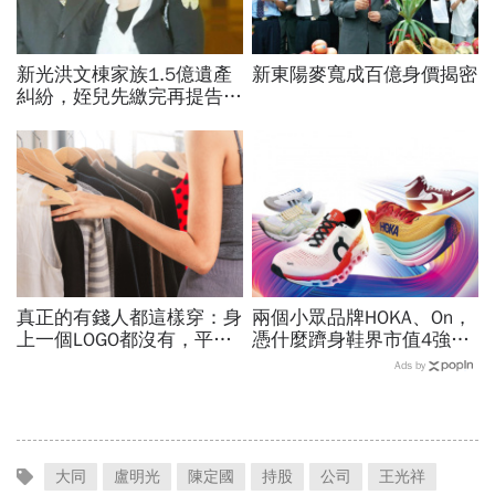
新光洪文棟家族1.5億遺產
新東陽麥寬成百億身價揭密
糾紛，姪兒先繳完再提告！
楊麗花等6繼承人被判返還
4476萬
真正的有錢人都這樣穿：身
兩個小眾品牌HOKA、On，
上一個LOGO都沒有，平凡
憑什麼躋身鞋界市值4強、
針織衫卻要價3萬元...一窺
撼動台灣代工廠版圖？ 解
Ads by
頂奢富豪的花錢智慧
密運動鞋新天王們
大同
盧明光
陳定國
持股
公司
王光祥