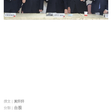
黃阡阡
台股