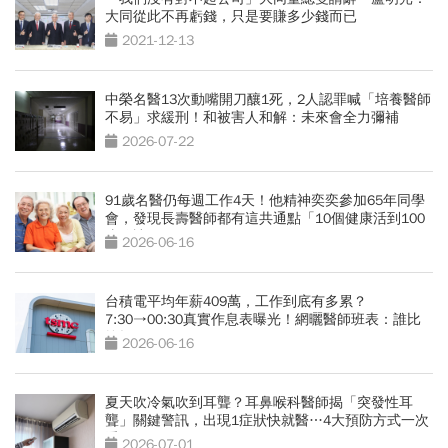
大同從此不再虧錢，只是要賺多少錢而已
2021-12-13
中榮名醫13次動嘴開刀釀1死，2人認罪喊「培養醫師
不易」求緩刑！和被害人和解：未來會全力彌補
2026-07-22
91歲名醫仍每週工作4天！他精神奕奕參加65年同學
會，發現長壽醫師都有這共通點「10個健康活到100
歲秘訣」
2026-06-16
台積電平均年薪409萬，工作到底有多累？
7:30→00:30真實作息表曝光！網曬醫師班表：誰比
較操？
2026-06-16
夏天吹冷氣吹到耳聾？耳鼻喉科醫師揭「突發性耳
聾」關鍵警訊，出現1症狀快就醫…4大預防方式一次
看
2026-07-01