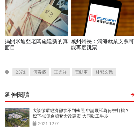
2371
何春盛
王光祥
電動車
林郭文艷
延伸閱讀
大談循環經濟卻拿不到執照 申請展延為何被打槍？
標下46億台糖豬舍改建案 大同動工牛步
2021-12-01