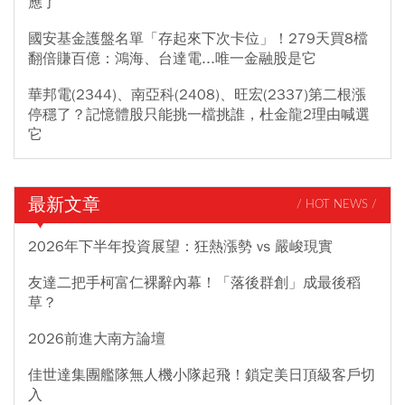
應了
國安基金護盤名單「存起來下次卡位」！279天買8檔
翻倍賺百億：鴻海、台達電...唯一金融股是它
華邦電(2344)、南亞科(2408)、旺宏(2337)第二根漲
停穩了？記憶體股只能挑一檔挑誰，杜金龍2理由喊選
它
最新文章
/ HOT NEWS /
2026年下半年投資展望：狂熱漲勢 vs 嚴峻現實
友達二把手柯富仁裸辭內幕！「落後群創」成最後稻
草？
2026前進大南方論壇
佳世達集團艦隊無人機小隊起飛！鎖定美日頂級客戶切
入