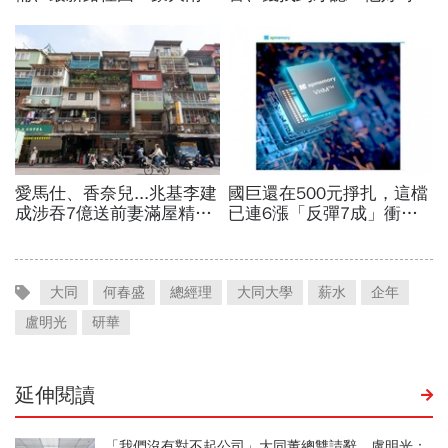
大同
何春盛
總經理
大同大學
薪水
企年
盧明光
研華
延伸閱讀
「我們沒有對不起公司」大同董總雙請辭 盧明光：