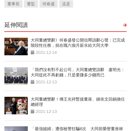
董事長
董監
何春盛
這是
延伸閱讀
大同董總雙辭》何春盛發公開信釋請辭心聲：已完成
階段性任務，捐在職六個月薪水給大同大學
2021-12-14
「我們沒有對不起公司」大同董總雙請辭 盧明光：
大同從此不再虧錢，只是要賺多少錢而已
2021-12-13
大同董總雙辭！傳王光祥暫接董座、鍾依文回鍋擔任
總經理
2021-12-13
「最強媳婦」遭假檢警狂騙6次 大同前榮譽董座林