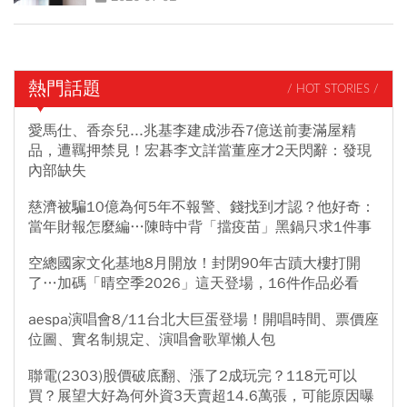
熱門話題
/ HOT STORIES /
愛馬仕、香奈兒...兆基李建成涉吞7億送前妻滿屋精
品，遭羈押禁見！宏碁李文詳當董座才2天閃辭：發現
內部缺失
慈濟被騙10億為何5年不報警、錢找到才認？他好奇：
當年財報怎麼編…陳時中背「擋疫苗」黑鍋只求1件事
空總國家文化基地8月開放！封閉90年古蹟大樓打開
了…加碼「晴空季2026」這天登場，16件作品必看
aespa演唱會8/11台北大巨蛋登場！開唱時間、票價座
位圖、實名制規定、演唱會歌單懶人包
聯電(2303)股價破底翻、漲了2成玩完？118元可以
買？展望大好為何外資3天賣超14.6萬張，可能原因曝