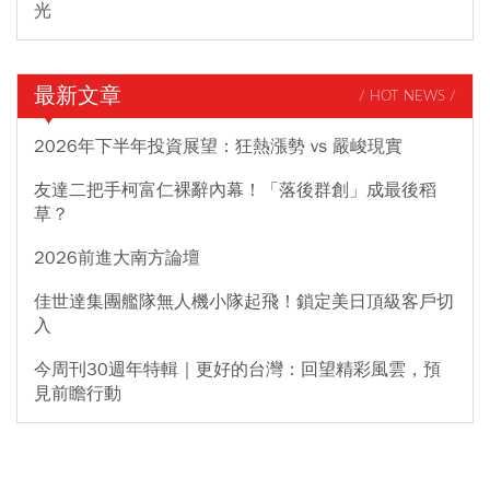
光
最新文章
/ HOT NEWS /
2026年下半年投資展望：狂熱漲勢 vs 嚴峻現實
友達二把手柯富仁裸辭內幕！「落後群創」成最後稻
草？
2026前進大南方論壇
佳世達集團艦隊無人機小隊起飛！鎖定美日頂級客戶切
入
今周刊30週年特輯｜更好的台灣：回望精彩風雲，預
見前瞻行動