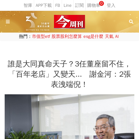
0
熱門：
市值型etf
股票股利怎麼算
esg是什麼
天氣
AI
誰是大同真命天子？3任董座留不住，
「百年老店」又變天... 謝金河：2張
表洩端倪！