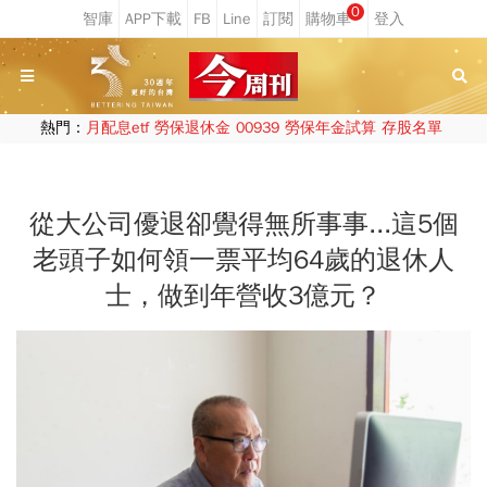
0
熱門：
月配息etf
勞保退休金
00939
勞保年金試算
存股名單
從大公司優退卻覺得無所事事...這5個
老頭子如何領一票平均64歲的退休人
士，做到年營收3億元？