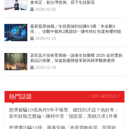
會肯定，創台灣首例、寫下生技新頁
2026-02-05
最新股票抽籤／生技股抽到估賺9.5萬「本金翻3
倍」、佳醫中籤有2萬甜頭…賺年終紅包還有哪些能
抽？
2026-01-23
器官晶片技術受青睞—諭泰生技榮獲 2025 金炬獎創
新設計殊榮，加速新藥開發革新與精準醫療應用
2025-12-18
熱門話題
/ HOT ARTICLES /
慈濟被騙10億為何5年不報警、錢找到才認？他好奇：
當年財報怎麼編…陳時中背「擋疫苗」黑鍋只求1件事
慈濟遭詐騙10億，蔣萬安稱「政府買夠疫苗，民間就