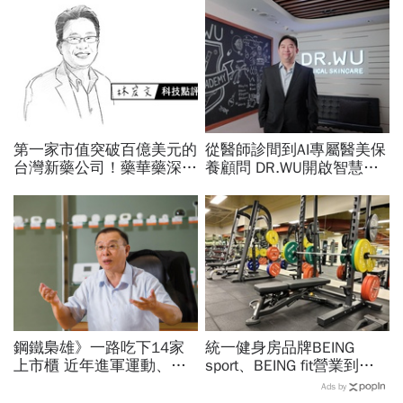
第一家市值突破百億美元的
從醫師診間到AI專屬醫美保
台灣新藥公司！藥華藥深耕
養顧問 DR.WU開啟智慧養
全球市場，能成為下一個武
膚新時代
田製藥？
鋼鐵梟雄》一路吃下14家
統一健身房品牌BEING
上市櫃 近年進軍運動、遊
sport、BEING fit營業到這
艇業 台鋼謝裕民「創意」
天！統一佳佳如何退費、轉
Ads by
奪權路
換到健身工廠？20年老字