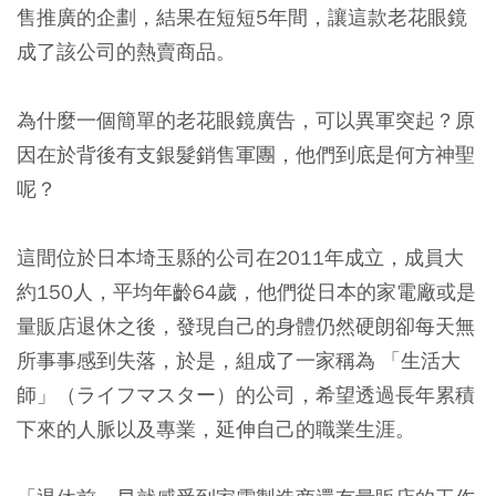
售推廣的企劃，結果在短短5年間，讓這款老花眼鏡
成了該公司的熱賣商品。
為什麼一個簡單的老花眼鏡廣告，可以異軍突起？原
因在於背後有支銀髮銷售軍團，他們到底是何方神聖
呢？
這間位於日本埼玉縣的公司在2011年成立，成員大
約150人，平均年齡64歲，他們從日本的家電廠或是
量販店退休之後，發現自己的身體仍然硬朗卻每天無
所事事感到失落，於是，組成了一家稱為 「生活大
師」（ライフマスター）的公司，希望透過長年累積
下來的人脈以及專業，延伸自己的職業生涯。