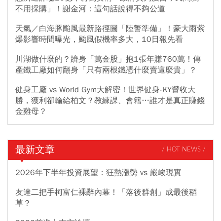
不用採購」！謝金河：這句話說得不夠公道
天氣／白海豚颱風最新路徑圖「陸警準備」！豪大雨紫
爆影響時間曝光，颱風假機率多大，10日報先看
川湖做什麼的？躋身「萬金股」抱1張年賺760萬！傳
產鐵工廠如何翻身「只有兩根鐵憑什麼賣這麼貴」？
健身工廠 vs World Gym大解密！世界健身-KY營收大
勝，獲利卻輸給柏文？教練課、會籍…誰才是真正賺錢
金雞母？
最新文章
/ HOT NEWS /
2026年下半年投資展望：狂熱漲勢 vs 嚴峻現實
友達二把手柯富仁裸辭內幕！「落後群創」成最後稻
草？