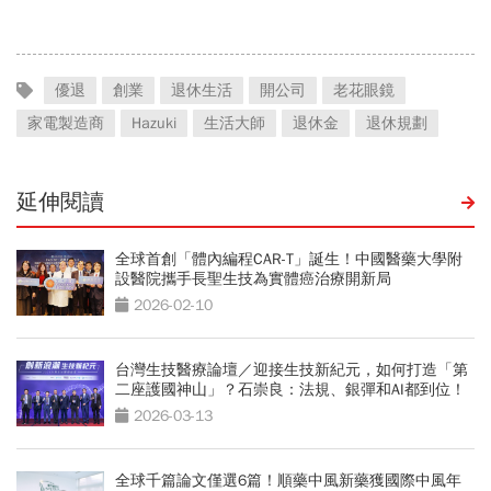
號為何退出
優退
創業
退休生活
開公司
老花眼鏡
家電製造商
Hazuki
生活大師
退休金
退休規劃
延伸閱讀
全球首創「體內編程CAR-T」誕生！中國醫藥大學附
設醫院攜手長聖生技為實體癌治療開新局
2026-02-10
台灣生技醫療論壇／迎接生技新紀元，如何打造「第
二座護國神山」？石崇良：法規、銀彈和AI都到位！
2026-03-13
全球千篇論文僅選6篇！順藥中風新藥獲國際中風年