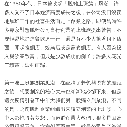
在1980年代，日本曾吹起「脫離上班族」風潮，許
多人受不了日本經濟高度成長之後，在公司沒日沒夜
地加班工作的社畜生活而走上創業之路。即便當時許
多專家對想脫離公司自行創業的上班族提出警告，不
要輕易地踏進餐飲這一行，還是有不少人搶著租下店
面，開起拉麵店、燒鳥店或是蕎麥麵店。有人因為投
入餐飲業致富，但只是少數成功的例子；許多人花光
了積蓄，鎩羽而歸。
第一波上班族創業風潮，在認清了夢想與現實的差距
之後，想要創業的雄心大志也漸漸地冷卻下來。但是
這次疫情引發了中年大叔們另一股獨立創業潮。不同
的是，之前脫離企業組織出來獨立創業的上班族，心
中大都抱持著夢想，而這群創業大叔們，很多是因為
公司經營不善、宣布倒閉而失業，或是公司為了縮減