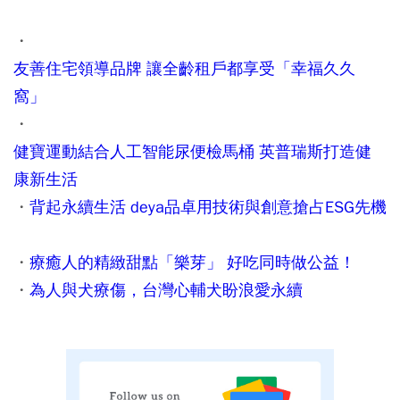
・
友善住宅領導品牌 讓全齡租戶都享受「幸福久久
窩」
・
健寶運動結合人工智能尿便檢馬桶 英普瑞斯打造健
康新生活
・
背起永續生活 deya品卓用技術與創意搶占ESG先機
・
療癒人的精緻甜點「樂芽」 好吃同時做公益！
・
為人與犬療傷，台灣心輔犬盼浪愛永續