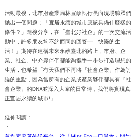
活動最後，北市府產業局林宣政執行長向現場聽眾們
拋出一個問題：「宜居永續的城市應該具備什麼樣的
條件？」隨後分享，在「臺北好社企」的一次交流活
動中，許多朋友均不約而同的回答—「快樂的生
活！」期待在建構未來永續臺北的路上，市府、企
業、社企、中介夥伴們都能夠攜手一步步打造理想的
生活，也希望「有天我們不再將『社會企業』作為討
論的重點，因為當所有的企業或產業夥伴都具有『社
會企業』的DNA並深入大家的日常時，我們將實現真
正宜居永續的城市!」
延伸閱讀：
・
首創零廢棄外送平台，從「Miss Eco一口覓食」開始