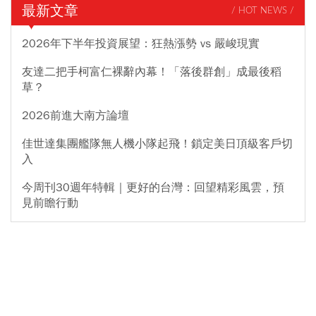
最新文章
/ HOT NEWS /
2026年下半年投資展望：狂熱漲勢 vs 嚴峻現實
友達二把手柯富仁裸辭內幕！「落後群創」成最後稻
草？
2026前進大南方論壇
佳世達集團艦隊無人機小隊起飛！鎖定美日頂級客戶切
入
今周刊30週年特輯｜更好的台灣：回望精彩風雲，預
見前瞻行動