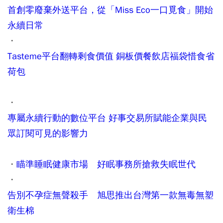
首創零廢棄外送平台，從「Miss Eco一口覓食」開始
永續日常
・
Tasteme平台翻轉剩食價值 銅板價餐飲店福袋惜食省
荷包
・
專屬永續行動的數位平台 好事交易所賦能企業與民
眾訂閱可見的影響力
・
瞄準睡眠健康市場 好眠事務所搶救失眠世代
・
告別不孕症無聲殺手 旭思推出台灣第一款無毒無塑
衛生棉