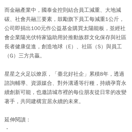
而金融產業中，國泰金控則結合員工減重、大地減
碳、社會共融三要素，鼓勵旗下員工每減重1公斤，
公司即捐出100元作公益基金購買太陽能板，並經社
會企業陽光伏特家協助用於推動族群文化保存與社區
長者健康促進，創造地球（E）、社區（S）與員工
（G）三方共贏。
星星之火足以燎原，「臺北好社企」累積8年，透過
諮詢輔導、資源媒合、對外溝通等行種，持續孕育永
續創新可能，也邀請城市裡的每位朋友從日常的改變
著手，共同建構宜居永續的未來。
延伸閱讀：
・