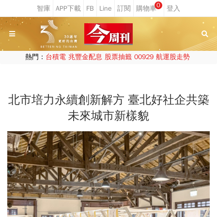
0
熱門：
台積電
兆豐金配息
股票抽籤
00929
航運股走勢
北市培力永續創新解方 臺北好社企共築
未來城市新樣貌