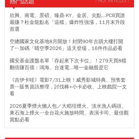
熱門話題
/ HOT ARTICLES /
欣興、南電、景碩、臻鼎-KY、金居、尖點...PCB買誰
最賺？杜金龍點名「這檔」爆炸性強漲，11月末升段
首選
空總國家文化基地8月開放！封閉90年古蹟大樓打開
了…加碼「晴空季2026」這天登場，16件作品必看
國安基金護盤名單「存起來下次卡位」！279天買8檔
翻倍賺百億：鴻海、台達電...唯一金融股是它
《吉伊卡哇》電影7/31上映！威秀影城特典、預售套
票…販售資訊整理，討伐棒+小卡必收、上映戲院一文
看
2026夏季煙火懶人包／大稻埕煙火、淡水漁人碼頭、
東石海上煙火…全台花火施放時間、表演卡司、最佳觀
賞點必看