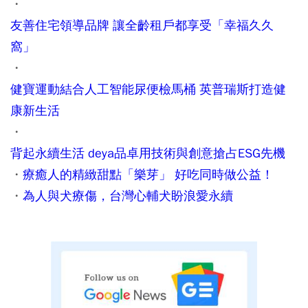
・
友善住宅領導品牌 讓全齡租戶都享受「幸福久久
窩」
・
健寶運動結合人工智能尿便檢馬桶 英普瑞斯打造健
康新生活
・
背起永續生活 deya品卓用技術與創意搶占ESG先機
・
療癒人的精緻甜點「樂芽」 好吃同時做公益！
・
為人與犬療傷，台灣心輔犬盼浪愛永續