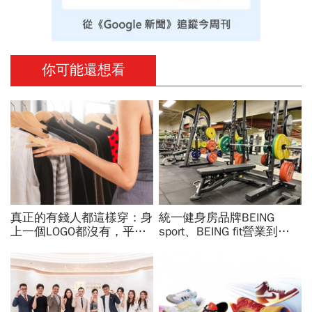
你可能還想看
真正的有錢人都這樣穿：身
統一健身房品牌BEING
上一個LOGO都沒有，平凡
sport、BEING fit營業到這
針織衫卻要價3萬元...一窺
天！統一佳佳如何退費、轉
頂奢富豪的花錢智慧
換到健身工廠？20年老字
號為何退出