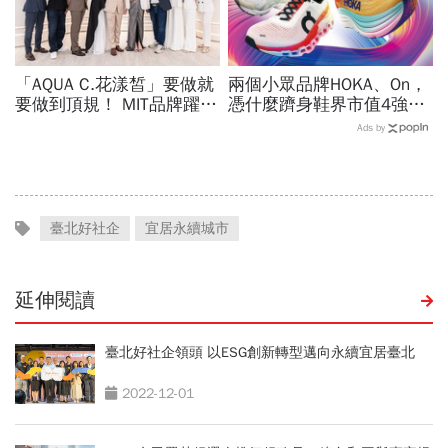
「AQUA C.花漾皙」要做就
兩個小眾品牌HOKA、On，
要做到頂規！ MIT品牌躍上
憑什麼躋身鞋界市值4強、
世界舞台 以創新研發開創
撼動台灣代工廠版圖？ 解
Ads by
美業生醫新高度
密運動鞋新天王們
臺北好社企
宜居永續城市
延伸閱讀
臺北好社企領頭 以ESG創新轉型邁向永續宜居臺北
2022-12-01