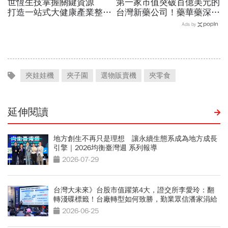
世恆生技掌握關鍵資源
第一家市值突破百億美元的
打造一站式大健康產業整合
台灣新藥公司！藥華藥深耕
平台
全球市場，能成為下一個武
Ads by
田製藥？
夾娃娃機
夾子園
選物販賣機
夾零食
延伸閱讀
地方創生不再只是理想 讓永續生態系成為地方成長
引擎｜2026均衡臺灣週 系列報導
2026-07-29
台灣大未來》台股市值躍第4大，證交所李愛玲：翻
轉淺碟標籤！台廠轉型如何致勝，勤業眾信潘家涓給
3策略
2026-06-25