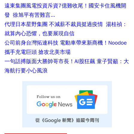
遠東集團風電投資斥資7億難收尾！國安卡住風機開
發 徐旭平有苦難言...
代理日本星野集團 不減薪不裁員挺過疫情 湯桂禎：
就算內心恐懼，也要展現自信
公司前身台灣拓連科技 電動車帶來新商機！Noodoe
攜手充電巨頭 搶攻北美市場
一句話搏版面大勝帥哥市長！AI股狂飆 童子賢籲：大
海航行要小心風浪