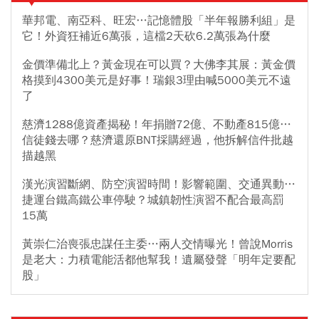
華邦電、南亞科、旺宏…記憶體股「半年報勝利組」是
它！外資狂補近6萬張，這檔2天砍6.2萬張為什麼
金價準備北上？黃金現在可以買？大佛李其展：黃金價
格摸到4300美元是好事！瑞銀3理由喊5000美元不遠
了
慈濟1288億資產揭秘！年捐贈72億、不動產815億…
信徒錢去哪？慈濟還原BNT採購經過，他拆解信件批越
描越黑
漢光演習斷網、防空演習時間！影響範圍、交通異動…
捷運台鐵高鐵公車停駛？城鎮韌性演習不配合最高罰
15萬
黃崇仁治喪張忠謀任主委…兩人交情曝光！曾說Morris
是老大：力積電能活都他幫我！遺屬發聲「明年定要配
股」