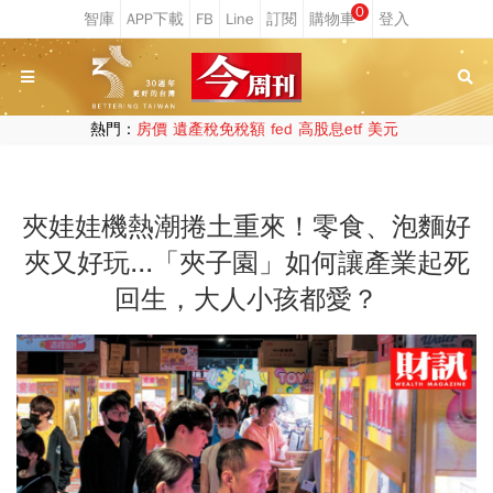
0
熱門：
房價
遺產稅免稅額
fed
高股息etf
美元
夾娃娃機熱潮捲土重來！零食、泡麵好
夾又好玩...「夾子園」如何讓產業起死
回生，大人小孩都愛？