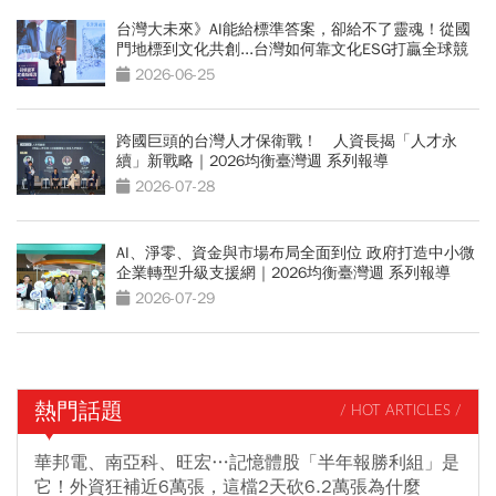
台灣大未來》AI能給標準答案，卻給不了靈魂！從國
門地標到文化共創...台灣如何靠文化ESG打贏全球競
爭？
2026-06-25
跨國巨頭的台灣人才保衛戰！ 人資長揭「人才永
續」新戰略｜2026均衡臺灣週 系列報導
2026-07-28
AI、淨零、資金與市場布局全面到位 政府打造中小微
企業轉型升級支援網｜2026均衡臺灣週 系列報導
2026-07-29
熱門話題
/ HOT ARTICLES /
華邦電、南亞科、旺宏…記憶體股「半年報勝利組」是
它！外資狂補近6萬張，這檔2天砍6.2萬張為什麼