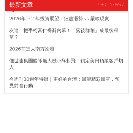
最新文章
/ HOT NEWS /
2026年下半年投資展望：狂熱漲勢 vs 嚴峻現實
友達二把手柯富仁裸辭內幕！「落後群創」成最後稻
草？
2026前進大南方論壇
佳世達集團艦隊無人機小隊起飛！鎖定美日頂級客戶切
入
今周刊30週年特輯｜更好的台灣：回望精彩風雲，預
見前瞻行動