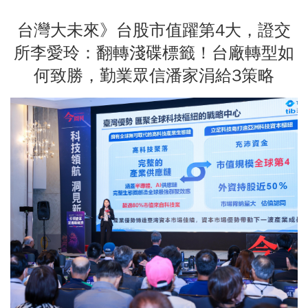
台灣大未來》台股市值躍第4大，證交
所李愛玲：翻轉淺碟標籤！台廠轉型如
何致勝，勤業眾信潘家涓給3策略