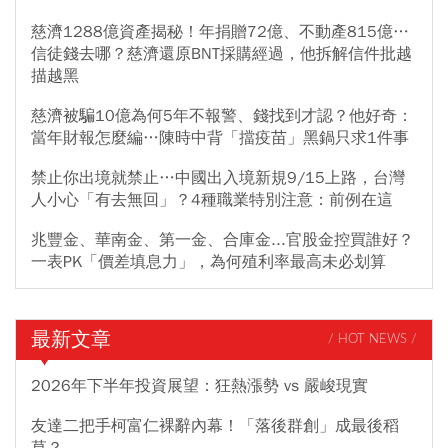
慈濟1288億資產揭秘！年捐贈72億、不動產815億…
信徒錢去哪？慈濟還原BNT採購經過，他拆解信件批越
描越黑
慈濟被騙10億為何5年不報警、錢找到才認？他好奇：
當年財報怎麼編…陳時中背「擋疫苗」黑鍋只求1件事
禁止你出境就禁止…中國出入境新規9/15上路，台灣
人小心「有去無回」？4種職業特別注意：前例在這
兆豐金、華南金、第一金、合庫金...官股金控買誰好？
一表PK「價差填息力」，為何殖利率最高未必划算
最新文章
/ HOT NEWS /
2026年下半年投資展望：狂熱漲勢 vs 嚴峻現實
友達二把手柯富仁裸辭內幕！「落後群創」成最後稻
草？