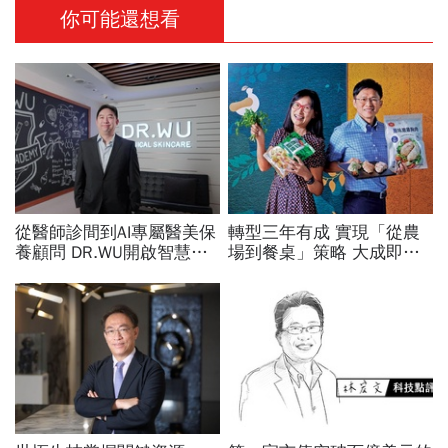
你可能還想看
從醫師診間到AI專屬醫美保
轉型三年有成 實現「從農
養顧問 DR.WU開啟智慧養
場到餐桌」策略 大成即食
膚新時代
品賣到缺貨 揭密精英團隊