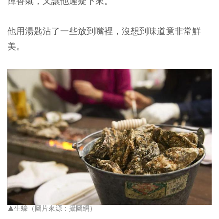
陣香氣，又讓他遲疑下來。
他用湯匙沾了一些放到嘴裡，沒想到味道竟非常鮮
美。
▲生蠔（圖片來源：攝圖網）