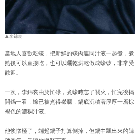
▲李錦裳
當地人喜歡吃蠔，把新鮮的蠔肉連同汁液一起煮，煮
熟後可以直接吃，也可以曬乾烘乾做成蠔豉，非常受
歡迎。
一次，李錦裳由於忙碌，煮蠔時忘了關火，忙完後揭
開鍋一看，蠔已被煮得稀爛，鍋底沉積著厚厚一層棕
褐色的濃稠汁液。
他懊惱極了，端起鍋子打算倒掉，但鍋中飄出來的陣