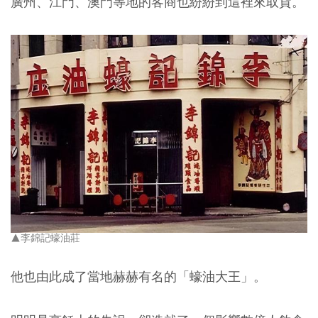
廣州、江門、澳門等地的客商也紛紛到這裡來取貨。
▲李錦記蠔油莊
他也由此成了當地赫赫有名的「蠔油大王」。