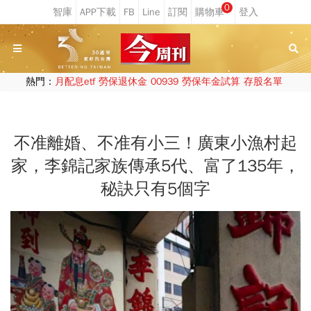
0
熱門：
月配息etf
勞保退休金
00939
勞保年金試算
存股名單
不准離婚、不准有小三！廣東小漁村起
家，李錦記家族傳承5代、富了135年，
秘訣只有5個字