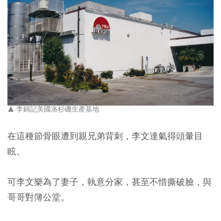
▲ 李錦記美國洛杉磯生產基地
在這種節骨眼遭到親兄弟背刺，李文達氣得頭暈目
眩。
可李文樂為了妻子，執意分家，甚至不惜撕破臉，與
哥哥對簿公堂。