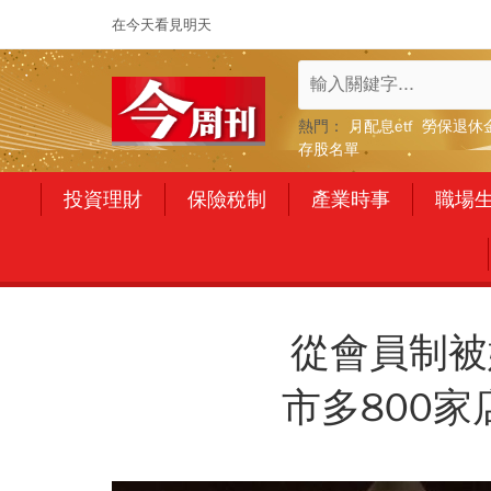
在今天看見明天
熱門：
月配息etf
勞保退休
存股名單
投資理財
保險稅制
產業時事
職場
從會員制被
市多800家