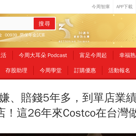
搜尋
金
00939
勞保年金試算
生活
今周大耳朵 Podcast
富足今周起
幸福熟
存股助理
今周學堂
訂購優惠
活動報名
嫌、賠錢5年多，到單店業
店！這26年來Costco在台