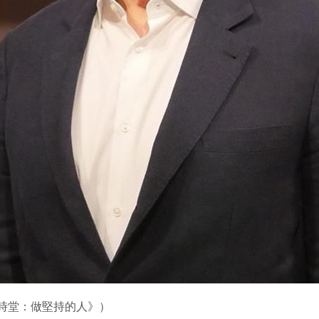
時堂：做堅持的人》）