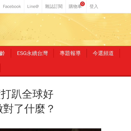
0
齡
ESG永續台灣
專題報導
今選頻道
績打趴全球好
灣做對了什麼？