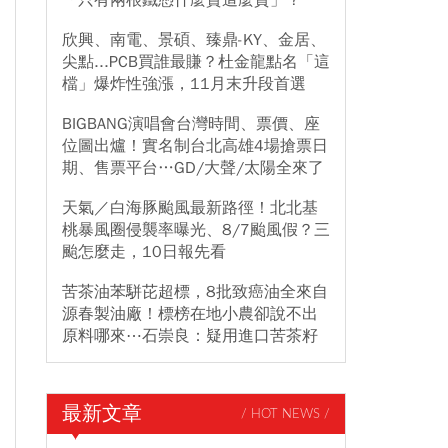
「只有兩根鐵憑什麼賣這麼貴」？
欣興、南電、景碩、臻鼎-KY、金居、
尖點...PCB買誰最賺？杜金龍點名「這
檔」爆炸性強漲，11月末升段首選
BIGBANG演唱會台灣時間、票價、座
位圖出爐！實名制台北高雄4場搶票日
期、售票平台…GD/大聲/太陽全來了
天氣／白海豚颱風最新路徑！北北基
桃暴風圈侵襲率曝光、8/7颱風假？三
颱怎麼走，10日報先看
苦茶油苯駢芘超標，8批致癌油全來自
源春製油廠！標榜在地小農卻說不出
原料哪來⋯石崇良：疑用進口苦茶籽
最新文章
/ HOT NEWS /