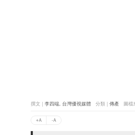
李四端, 台灣優視媒體
傳產
+A
-A