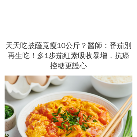
天天吃披薩竟瘦10公斤？醫師：番茄別
再生吃！多1步茄紅素吸收暴增，抗癌
控糖更護心