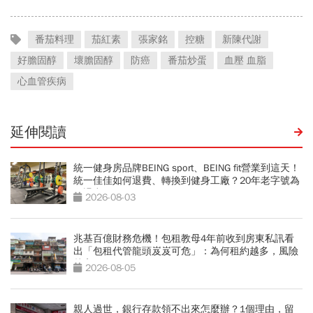
番茄料理
茄紅素
張家銘
控糖
新陳代謝
好膽固醇
壞膽固醇
防癌
番茄炒蛋
血壓 血脂
心血管疾病
延伸閱讀
統一健身房品牌BEING sport、BEING fit營業到這天！
統一佳佳如何退費、轉換到健身工廠？20年老字號為
何退出
2026-08-03
兆基百億財務危機！包租教母4年前收到房東私訊看
出「包租代管龍頭岌岌可危」：為何租約越多，風險
越高？
2026-08-05
親人過世，銀行存款領不出來怎麼辦？1個理由，留