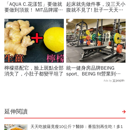
「AQUA C.花漾皙」要做就
起床就先做件事，沒三天小
要做到頂規！ MIT品牌躍上
腹就不見了! 肚子一天天變
世界舞台 以創新研發開創
小！
美業生醫新高度
PR
檸檬搭配它，臉上斑點全部
統一健身房品牌BEING
消失了，小肚子都變平坦了
sport、BEING fit營業到這
天！統一佳佳如何退費、轉
Ads by
換到健身工廠？20年老字
號為何退出
延伸閱讀
天天吃披薩竟瘦10公斤？醫師：番茄別再生吃！多1