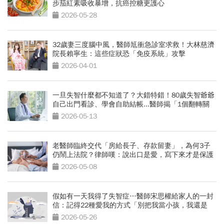
步茄紅素吸收暴增，抗癌控糖更護心
2026-05-28
32歲妻三度腦中風，醫師尪衝急診室求救！大林慈濟
院長賴寧生：這些症狀恐「免疫系統」攻擊
2026-04-01
一旦失智什麼都不知道了？大錯特錯！80歲失智爺爺
自己出門看診、學會自助結帳...醫師揭「1個翻轉關
鍵」
2026-05-13
老醫師臨終交代「房給長子、存款留妻」，為何3子
仍鬧上法院？律師嘆：說出口是愛，寫下來才是保護
2026-05-08
假如有一天我得了失智症…醫師宋思權給家人的一封
信：記得22種愛我的方式「別把我當小孩，我還是
我」
2026-05-26