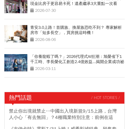
現金比房子更容易卡死！遺產繼承3大重點一次看
2026-07-30
青安3.0上路！首購族、換屋族恐吃不到？ 專家解析
房市「短多長空」，買房挑這時機！
2026-08-06
「你養龍蝦了嗎？」2026代理式AI狂潮：旭榮省下1
千工時、李長榮化工創造2.4億效益...揭開企業成功祕
訣
2026-03-11
熱門話題
/ HOT STORIES /
禁止你出境就禁止…中國出入境新規9/15上路，台灣
人小心「有去無回」？4種職業特別注意：前例在這