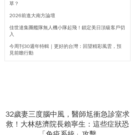
草？
2026前進大南方論壇
佳世達集團艦隊無人機小隊起飛！鎖定美日頂級客戶切
入
今周刊30週年特輯｜更好的台灣：回望精彩風雲，預
見前瞻行動
32歲妻三度腦中風，醫師尪衝急診室求
救！大林慈濟院長賴寧生：這些症狀恐
「免疫系統」攻擊