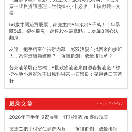
《吉伊卡哇》電影7/31上映！威秀影城特典、預售套
票…販售資訊整理，討伐棒+小卡必收、上映戲院一文
看
56歲才開始買股票，家庭主婦8年滾出8千萬！半年暴
賺5成、卻在股災「輝達殺在最低點」...她靠3個心法
翻身
友達二把手柯富仁裸辭內幕！彭双浪親自找回來的接班
人，為何最後撕破臉？「落後群創」成最後稻草？
苦茶油苯駢芘超標，8批致癌油全來自源春製油廠！標
榜在地小農卻說不出原料哪來⋯石崇良：疑用進口苦茶
籽
最新文章
/ HOT NEWS /
2026年下半年投資展望：狂熱漲勢 vs 嚴峻現實
友達二把手柯富仁裸辭內幕！「落後群創」成最後稻