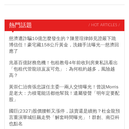
熱門話題
/ HOT ARTICLES /
慈濟遭詐騙10億怎麼發生的？陳昱瑄律師見證嚴下跪
博信任！豪宅藏158公斤黃金，洗錢手法曝光…慈濟回
應了
兆基百億財務危機！包租教母4年前收到房東私訊看出
「包租代管龍頭岌岌可危」：為何租約越多，風險越
高？
黃崇仁治喪張忠謀任主委…兩人交情曝光！曾說Morris
是老大：力積電能活都他幫我！遺屬發聲「明年定要配
股」
國巨(2327)股價腰斬又漲停，該賣還是續抱？杜金龍預
言重演華城狂飆走勢「解套時間曝光」！群創、南亞科
也點名