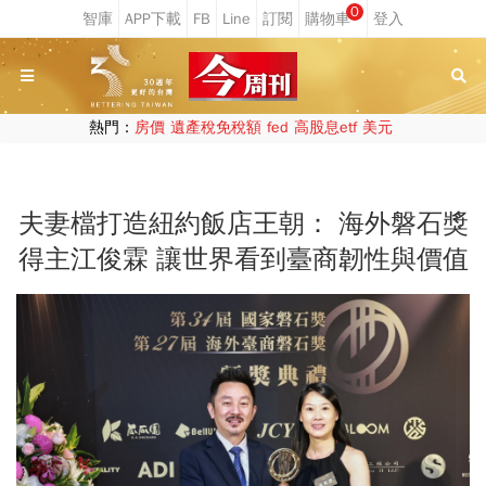
0
熱門：
房價
遺產稅免稅額
fed
高股息etf
美元
夫妻檔打造紐約飯店王朝： 海外磐石獎
得主江俊霖 讓世界看到臺商韌性與價值