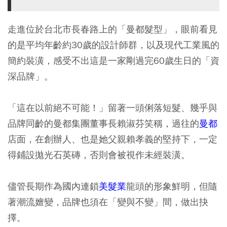
走進位於台北市長春路上的「曼都髮型」，眼前看見
的是平均年齡約30歲的設計師群，以及現代工業風的
簡約裝潢，感受不出這是一家剛過完60歲生日的「資
深品牌」。
「這在以前絕不可能！」留著一頭俐落短髮、幾乎與
品牌同齡的曼都集團董事長賴淑芬笑稱，過往的
曼都
店面，在創辦人、也是她父親賴孝義的堅持下，一定
得鋪設拋光石英磚，否則會被視作未經裝潢。
儘管長期作為國內連鎖
美髮業
龍頭的形象鮮明，但隨
著潮流嬗變，品牌也須在「變與不變」間，做出抉
擇。