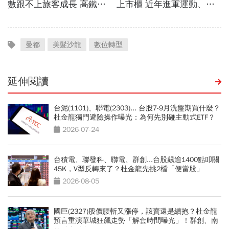
曼都
美髮沙龍
數位轉型
延伸閱讀
台泥(1101)、聯電(2303)... 台股7-9月洗盤期買什麼？
杜金龍獨門避險操作曝光：為何先別碰主動式ETF？
2026-07-24
台積電、聯發科、聯電、群創...台股飆逾1400點叩關
45K，V型反轉來了？杜金龍先挑2檔「便當股」
2026-08-05
國巨(2327)股價腰斬又漲停，該賣還是續抱？杜金龍
預言重演華城狂飆走勢「解套時間曝光」！群創、南