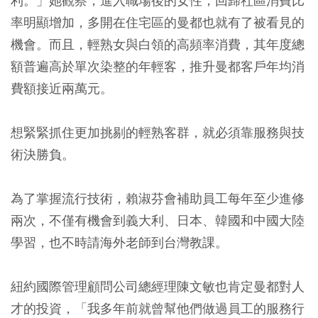
利。」她觀察，進入職場後的女性，回歸社區消費比
率明顯增加，多開在住宅區的曼都也就有了被看見的
機會。而且，輕熟女與白領的高頻率消費，其年度總
額普遍高於單次染整的年輕客，推升曼都客戶年均消
費額接近兩萬元。
想緊緊抓住更加挑剔的輕熟客群，就必須靠服務與技
術決勝負。
為了掌握流行技術，賴淑芬會補助員工每年至少進修
兩次，不僅有機會到義大利、日本、韓國和中國大陸
學習，也不時請海外老師到台灣教課。
紐約國際管理顧問公司總經理陳文敏也肯定曼都對人
才的投資，「我多年前就曾幫他們做過員工的服務行