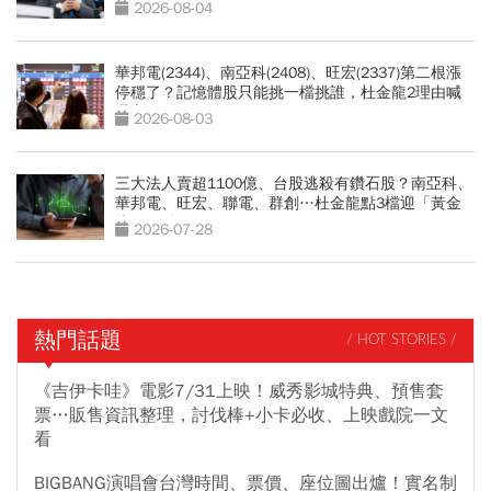
亞科也點名
2026-08-04
華邦電(2344)、南亞科(2408)、旺宏(2337)第二根漲
停穩了？記憶體股只能挑一檔挑誰，杜金龍2理由喊
選它
2026-08-03
三大法人賣超1100億、台股逃殺有鑽石股？南亞科、
華邦電、旺宏、聯電、群創…杜金龍點3檔迎「黃金
坑」買點
2026-07-28
熱門話題
/ HOT STORIES /
《吉伊卡哇》電影7/31上映！威秀影城特典、預售套
票…販售資訊整理，討伐棒+小卡必收、上映戲院一文
看
BIGBANG演唱會台灣時間、票價、座位圖出爐！實名制