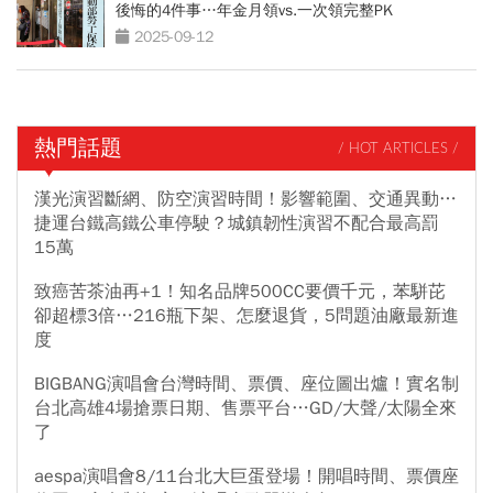
後悔的4件事…年金月領vs.一次領完整PK
2025-09-12
熱門話題
/ HOT ARTICLES /
漢光演習斷網、防空演習時間！影響範圍、交通異動…
捷運台鐵高鐵公車停駛？城鎮韌性演習不配合最高罰
15萬
致癌苦茶油再+1！知名品牌500CC要價千元，苯駢芘
卻超標3倍…216瓶下架、怎麼退貨，5問題油廠最新進
度
BIGBANG演唱會台灣時間、票價、座位圖出爐！實名制
台北高雄4場搶票日期、售票平台…GD/大聲/太陽全來
了
aespa演唱會8/11台北大巨蛋登場！開唱時間、票價座