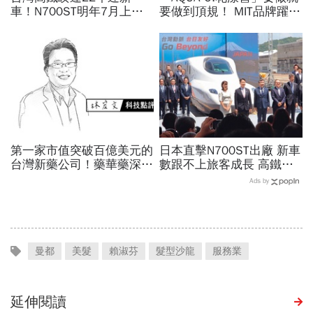
車！N700ST明年7月上
要做到頂規！ MIT品牌躍上
線，尖峰運能大增25％...
世界舞台 以創新研發開創
史哲：台灣動脈再升級
美業生醫新高度
第一家市值突破百億美元的
日本直擊N700ST出廠 新車
台灣新藥公司！藥華藥深耕
數跟不上旅客成長 高鐵遇3
全球市場，能成為下一個武
大挑戰 專家籲合理調整票
Ads by
田製藥？
價
曼都
美髮
賴淑芬
髮型沙龍
服務業
延伸閱讀