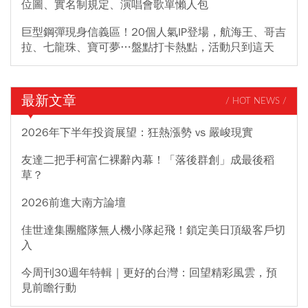
位圖、實名制規定、演唱會歌單懶人包
巨型鋼彈現身信義區！20個人氣IP登場，航海王、哥吉
拉、七龍珠、寶可夢…盤點打卡熱點，活動只到這天
最新文章
/ HOT NEWS /
2026年下半年投資展望：狂熱漲勢 vs 嚴峻現實
友達二把手柯富仁裸辭內幕！「落後群創」成最後稻
草？
2026前進大南方論壇
佳世達集團艦隊無人機小隊起飛！鎖定美日頂級客戶切
入
今周刊30週年特輯｜更好的台灣：回望精彩風雲，預
見前瞻行動