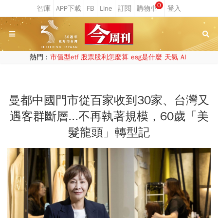
0
熱門：
市值型etf
股票股利怎麼算
esg是什麼
天氣
AI
曼都中國門市從百家收到30家、台灣又
遇客群斷層...不再執著規模，60歲「美
髮龍頭」轉型記