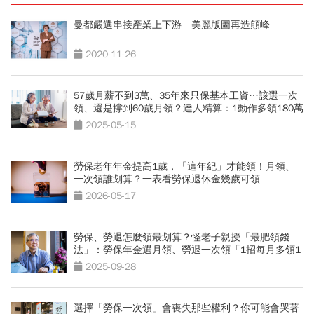
曼都嚴選串接產業上下游 美麗版圖再造顛峰
2020-11-26
57歲月薪不到3萬、35年來只保基本工資…該選一次
領、還是撐到60歲月領？達人精算：1動作多領180萬
2025-05-15
勞保老年年金提高1歲，「這年紀」才能領！月領、
一次領誰划算？一表看勞保退休金幾歲可領
2026-05-17
勞保、勞退怎麼領最划算？怪老子親授「最肥領錢
法」：勞保年金選月領、勞退一次領「1招每月多領1
倍」
2025-09-28
選擇「勞保一次領」會喪失那些權利？你可能會哭著