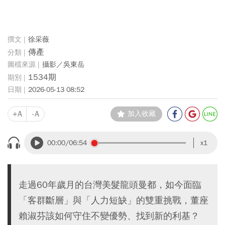
徐采薇
傳產
攝影／吳東岳
1534期
2026-05-13 08:52
+A
-A
加入收藏
00:00
/06:54
x1
走過60年歲月的台灣美髮龍頭曼都，如今面臨
「客群斷層」與「人力短缺」的雙重挑戰，董座
賴淑芬該如何守住不變優勢、找到新的利基？