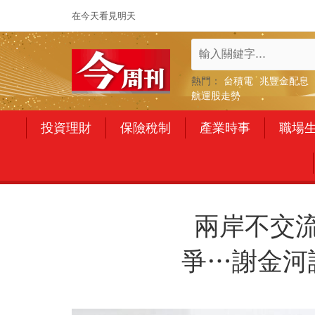
在今天看見明天
熱門：
台積電
兆豐金配息
航運股走勢
投資理財
保險稅制
產業時事
職場
兩岸不交
爭…謝金河