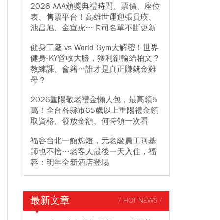
2026 AAA頒獎典禮時間、票價、座位
表、售票平台！高雄世運迎張員瑛、
池昌旭、金宣虎…卡司名單不斷更新
健身工廠 vs World Gym大解密！世界
健身-KY營收大勝，獲利卻輸給柏文？
教練課、會籍…誰才是真正賺錢金雞
母？
2026重陽敬老禮金懶人包，最高領5
萬！全台各縣市65歲以上重陽禮金領
取資格、發放金額、何時領一次看
福容台北一館熄燈，元老級員工阿基
師也不捨…老客人最後一天入住，福
容：明年全新酒店登場
最新文章
/ HOT NEWS /