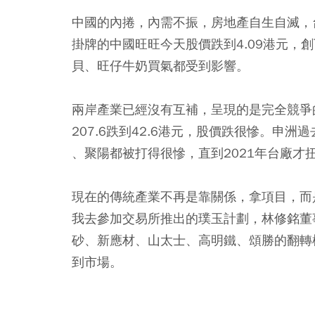
中國的內捲，內需不振，房地產自生自滅，
掛牌的中國旺旺今天股價跌到4.09港元，創
貝
、
旺仔牛奶買氣都受到影響。
兩岸產業已經沒有互補，呈現的是完全競爭
207.6跌到42.6港元，股價跌很慘。申
、
聚陽都被打得很慘，直到2021年台廠才
現在的傳統產業不再是靠關係，拿項目，而
我去參加交易所推出的璞玉計劃，林修銘董
砂
、
新應材
、
山太士
、
高明鐵
、
頌勝的翻轉
到市場。