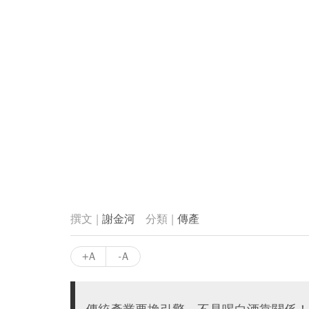
謝金河
傳產
+A
-A