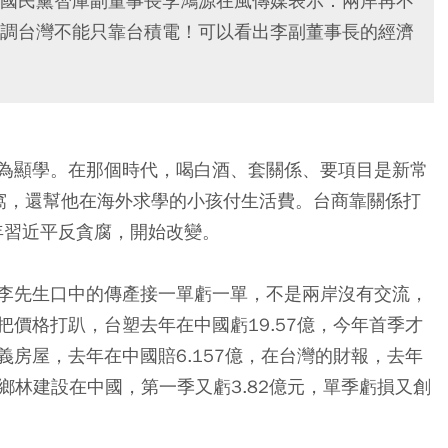
國民黨智庫副董事長李鴻源在風傳媒表示：兩岸再不
調台灣不能只靠台積電！可以看出李副董事長的經濟
為顯學。在那個時代，喝白酒
、
套關係
、
要項目是新常
窩，還幫他在海外求學的小孩付生活費。台商靠關係打
年習近平反貪腐，開始改變。
李先生口中的傳產接一單虧一單，不是兩岸沒有交流，
價格打趴，台塑去年在中國虧19.57億，今年首季才
房屋，去年在中國賠6.157億，在台灣的財報，去年
住。鄉林建設在中國，第一季又虧3.82億元，單季虧損又創