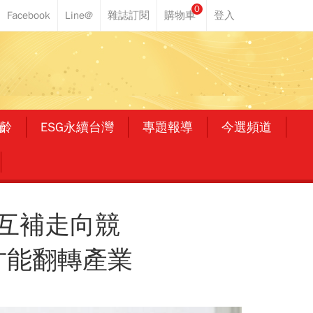
0
齡
ESG永續台灣
專題報導
今選頻道
互補走向競
才能翻轉產業