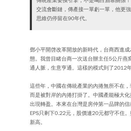
傳統產業要換引擎，不是喝白酒靠關係！
交流會斷鏈，傳產接一單虧一單，他更強
思維仍停留在90年代。
鄧小平開啓改革開放的新時代，台商西進成
態。我曾目睹台商一次送台辦主任5公斤燕
通人脈，生意亨通。這樣的模式到了2012
這些年，中國在傳統產業的內捲無所不在，
而是被對岸的內捲打掛了。中國產能極大化把
出現轉盈。本來在台灣是房仲第一品牌的信義
EPS只剩下0.22元，股價連20元都守不
新高。