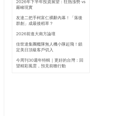
2026年下半年投資展望：狂熱漲勢 vs
嚴峻現實
友達二把手柯富仁裸辭內幕！「落後
群創」成最後稻草？
2026前進大南方論壇
佳世達集團艦隊無人機小隊起飛！鎖
定美日頂級客戶切入
今周刊30週年特輯｜更好的台灣：回
望精彩風雲，預見前瞻行動