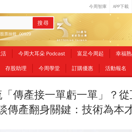
搜尋
股票抽籤
00929
生活
今周大耳朵 Podcast
富足今周起
幸福熟
存股助理
今周學堂
訂購優惠
活動報名
流「傳產接一單虧一單」？從
談傳產翻身關鍵：技術為本