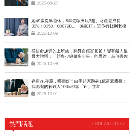
生？
2025-08-27
她49歲提早退休，8年去歐洲玩3趟、財產還成長
35%！0050、00679B...「8檔ETF」讓你有錢到老後
2025-10-09
從拚命加班的上班族，翻身百億富爸爸！變有錢人後
最大體悟：「領多少錢做多少事」的思維，為何害你
變窮？
2025-10-08
存房vs.存股，哪個好？白手起家翻身1億富豪親授：
我認識的有錢人100%都靠「它」致富
2025-10-01
熱門話題
/ HOT ARTICLES /