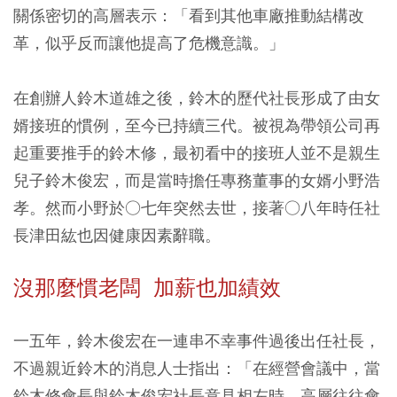
關係密切的高層表示：「看到其他車廠推動結構改
革，似乎反而讓他提高了危機意識。」
在創辦人鈴木道雄之後，鈴木的歷代社長形成了由女
婿接班的慣例，至今已持續三代。被視為帶領公司再
起重要推手的鈴木修，最初看中的接班人並不是親生
兒子鈴木俊宏，而是當時擔任專務董事的女婿小野浩
孝。然而小野於○七年突然去世，接著○八年時任社
長津田紘也因健康因素辭職。
沒那麼慣老闆 加薪也加績效
一五年，鈴木俊宏在一連串不幸事件過後出任社長，
不過親近鈴木的消息人士指出：「在經營會議中，當
鈴木修會長與鈴木俊宏社長意見相左時，高層往往會