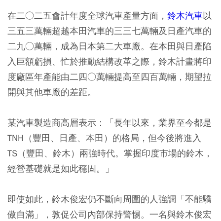
在二○二五會計年度全球汽車產量方面，
鈴木汽車
以
三五三萬輛超越本田汽車的三三七萬輛及日產汽車的
二九○萬輛，成為日本第二大車廠。在本田與日產陷
入巨額虧損、忙於推動結構改革之際，鈴木計畫將印
度廠區年產能由二四○萬輛提高至四百萬輛，期望拉
開與其他車廠的差距。
某汽車製造商高層表示：「長年以來，業界至今都是
TNH（豐田、日產、本田）的格局，但今後將進入
TS（豐田、鈴木）兩強時代。掌握印度市場的鈴木，
經營基礎就是如此穩固。」
即使如此，鈴木俊宏仍不斷向周圍的人強調「不能驕
傲自滿」，敦促公司內部保持警惕。一名與鈴木俊宏