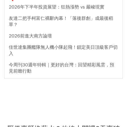
2026年下半年投資展望：狂熱漲勢 vs 嚴峻現實
友達二把手柯富仁裸辭內幕！「落後群創」成最後稻
草？
2026前進大南方論壇
佳世達集團艦隊無人機小隊起飛！鎖定美日頂級客戶切
入
今周刊30週年特輯｜更好的台灣：回望精彩風雲，預
見前瞻行動