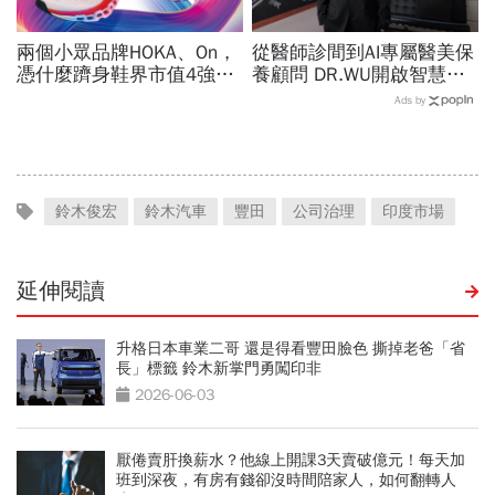
兩個小眾品牌HOKA、On，
從醫師診間到AI專屬醫美保
憑什麼躋身鞋界市值4強、
養顧問 DR.WU開啟智慧養
撼動台灣代工廠版圖？ 解
膚新時代
Ads by
密運動鞋新天王們
鈴木俊宏
鈴木汽車
豐田
公司治理
印度市場
延伸閱讀
升格日本車業二哥 還是得看豐田臉色 撕掉老爸「省
長」標籤 鈴木新掌門勇闖印非
2026-06-03
厭倦賣肝換薪水？他線上開課3天賣破億元！每天加
班到深夜，有房有錢卻沒時間陪家人，如何翻轉人