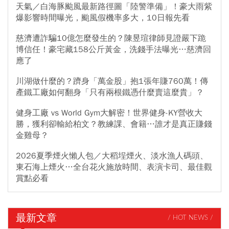
天氣／白海豚颱風最新路徑圖「陸警準備」！豪大雨紫
爆影響時間曝光，颱風假機率多大，10日報先看
慈濟遭詐騙10億怎麼發生的？陳昱瑄律師見證嚴下跪
博信任！豪宅藏158公斤黃金，洗錢手法曝光…慈濟回
應了
川湖做什麼的？躋身「萬金股」抱1張年賺760萬！傳
產鐵工廠如何翻身「只有兩根鐵憑什麼賣這麼貴」？
健身工廠 vs World Gym大解密！世界健身-KY營收大
勝，獲利卻輸給柏文？教練課、會籍…誰才是真正賺錢
金雞母？
2026夏季煙火懶人包／大稻埕煙火、淡水漁人碼頭、
東石海上煙火…全台花火施放時間、表演卡司、最佳觀
賞點必看
最新文章
/ HOT NEWS /