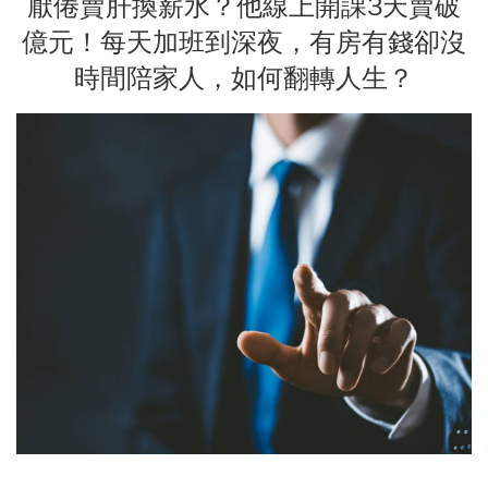
厭倦賣肝換薪水？他線上開課3天賣破
億元！每天加班到深夜，有房有錢卻沒
時間陪家人，如何翻轉人生？