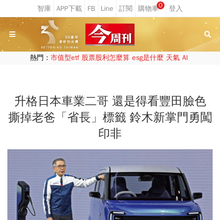
0
熱門：
市值型etf
股票股利怎麼算
esg是什麼
天氣
AI
升格日本車業二哥 還是得看豐田臉色
撕掉老爸「省長」標籤 鈴木新掌門勇闖
印非