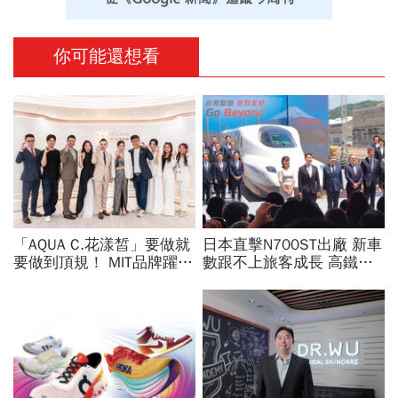
你可能還想看
「AQUA C.花漾皙」要做就
日本直擊N700ST出廠 新車
要做到頂規！ MIT品牌躍上
數跟不上旅客成長 高鐵遇3
世界舞台 以創新研發開創
大挑戰 專家籲合理調整票
美業生醫新高度
價