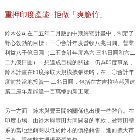
重押印度產能 拒做「爽脆竹」
鈴木公司在二五年二月版的中期經營計畫中，制定了
野心勃勃的目標：三○會計年度營收八兆日圓、營業
利益八千億日圓（二五會計年度為六·三兆日圓和六二
二九億日圓）。想達成目標的關鍵，仍為印度事業，
鈴木計畫在印度採取大規模擴張策略，在三○會計年
度前於當地投資一·二兆日圓，包括在古吉拉特邦興建
第二座年產能達一百萬輛的新工廠。
另一方面，鈴木與豐田間的關係也出現一些雜音。在
印度市場，由鈴木與豐田共同開發的車款，被豐田體
系的當地經銷商以低於鈴木的價格銷售，進而擴大市
占率，導致雙方浮現緊張氣氛。