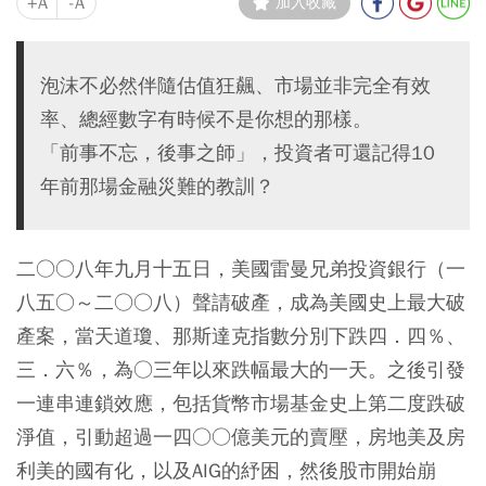
+A
-A
加入收藏
泡沫不必然伴隨估值狂飆、市場並非完全有效
率、總經數字有時候不是你想的那樣。
「前事不忘，後事之師」，投資者可還記得10
年前那場金融災難的教訓？
二○○八年九月十五日，美國雷曼兄弟投資銀行（一
八五○～二○○八）聲請破產，成為美國史上最大破
產案，當天道瓊、那斯達克指數分別下跌四．四％、
三．六％，為○三年以來跌幅最大的一天。之後引發
一連串連鎖效應，包括貨幣市場基金史上第二度跌破
淨值，引動超過一四○○億美元的賣壓，房地美及房
利美的國有化，以及AIG的紓困，然後股市開始崩