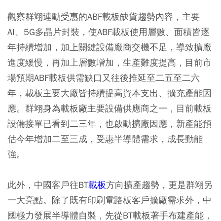
觀察群翊連動受惠的ABF載板缺貨趨勢內容，主要
AI、5G多晶片封裝，使ABF載板使用層數、面積皆逐
年持續增加，加上關鍵設備廠商交機不足，導致擴廠
進度緩慢，再加上層數增加，生產難度提高，目前市
場預期ABF載板供需缺口又往後推延至二五至二六
年，載板主要大廠皆持續提高資本支出、擴充產能因
應。群翊身為載板廠主要設備供應商之一，目前載板
設備接單已看到二三年，也啟動擴廠因應，新產能預
估今年增加二至三成，受惠半導體需求，成長動能
強。
此外，中國客戶往BT
載板
方向擴產趨勢，更是群翊另
一大亮點。除了既有印刷電路板客戶擴廠需求外，中
國極力發展半導體自製，先從BT載板著手布建產能，