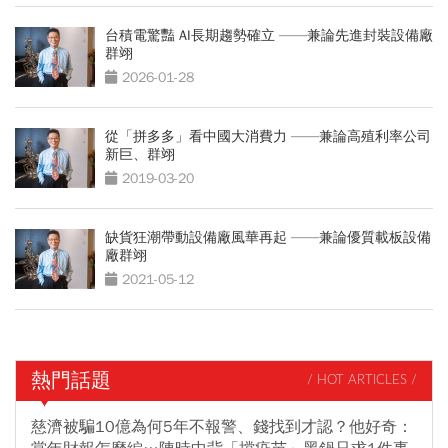
台積電驚豔 AI長期趨勢確立 ——兼論先進封裝設備廠
群翊
2026-01-28
從「拼多多」看中國大消費力 ——兼論高殖利率公司
新巨、群翊
2019-03-20
缺貨狂潮帶動設備廠風華再起 ——兼論優質載板設備
廠群翊
2021-05-12
熱門話題
/ HOT ARTICLES /
慈濟被騙10億為何5年不報警、錢找到才認？他好奇：