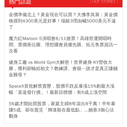
熱門話題
/ HOT STORIES /
金價準備北上？黃金現在可以買？大佛李其展：黃金價
格摸到4300美元是好事！瑞銀3理由喊5000美元不遠
了
魔力紅Maroon 5演唱會8/11搶票！高雄世運開唱時
間、票價座位圖、理想國會員優先購、拓元售票資訊一
次看
健身工廠 vs World Gym大解密！世界健身-KY營收大
勝，獲利卻輸給柏文？教練課、會籍…誰才是真正賺錢
金雞母？
SpaceX首批解禁賣壓，股價不跌反暴漲15%創最大漲
幅「直逼發行價」！最新目標價：有6成上漲空間
56歲才開始買股票，家庭主婦8年滾出8千萬！半年暴
賺5成、卻在股災「輝達殺在最低點」...她靠3個心法
翻身