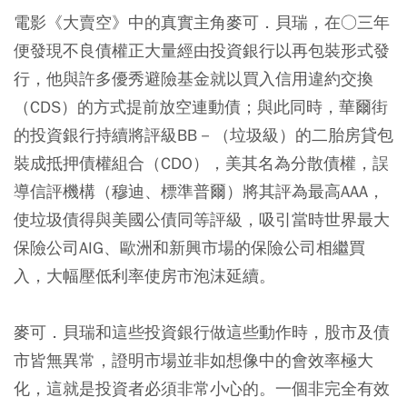
電影《大賣空》中的真實主角麥可．貝瑞，在○三年
便發現不良債權正大量經由投資銀行以再包裝形式發
行，他與許多優秀避險基金就以買入信用違約交換
（CDS）的方式提前放空連動債；與此同時，華爾街
的投資銀行持續將評級BB－（垃圾級）的二胎房貸包
裝成抵押債權組合（CDO），美其名為分散債權，誤
導信評機構（穆迪、標準普爾）將其評為最高AAA，
使垃圾債得與美國公債同等評級，吸引當時世界最大
保險公司AIG、歐洲和新興市場的保險公司相繼買
入，大幅壓低利率使房市泡沫延續。
麥可．貝瑞和這些投資銀行做這些動作時，股市及債
市皆無異常，證明市場並非如想像中的會效率極大
化，這就是投資者必須非常小心的。一個非完全有效