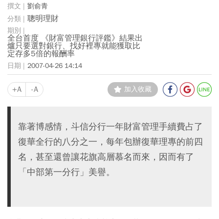
劉俞青
聰明理財
全台首度 《財富管理銀行評鑑》結果出
爐只要選對銀行、找好裡專就能獲取比
定存多5倍的報酬率
2007-04-26 14:14
+A
-A
加入收藏
靠著博感情，斗信分行一年財富管理手續費占了
復華全行的八分之一，每年包辦復華理專的前四
名，甚至還曾讓花旗高層慕名而來，因而有了
「中部第一分行」美譽。