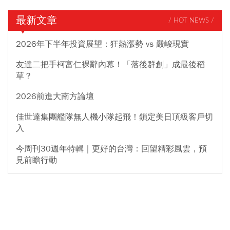
最新文章
/ HOT NEWS /
2026年下半年投資展望：狂熱漲勢 vs 嚴峻現實
友達二把手柯富仁裸辭內幕！「落後群創」成最後稻
草？
2026前進大南方論壇
佳世達集團艦隊無人機小隊起飛！鎖定美日頂級客戶切
入
今周刊30週年特輯｜更好的台灣：回望精彩風雲，預
見前瞻行動