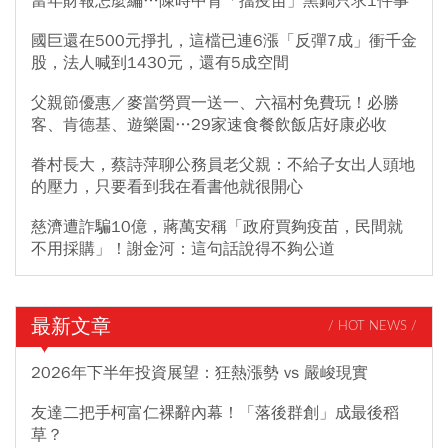
當年財報怎麼編…陳時中背「擋疫苗」黑鍋只求1件事
國巨還在500元掙扎，這檔已連6漲「反彈7成」衝千金
股，法人喊到1430元，還有5成空間
父親節優惠／麥當勞買一送一、六福村免費玩！必勝
客、肯德基、遊樂園…29家速食餐飲飯店好康必收
眷村長大，蔡詩萍聊公務員老父親：不給子女出人頭地
的壓力，只要看到我在看書他就很開心
慈濟遭詐騙10億，蔣萬安稱「政府買夠疫苗，民間就
不用採購」！謝金河：這句話說得不夠公道
最新文章
/ HOT NEWS /
2026年下半年投資展望：狂熱漲勢 vs 嚴峻現實
友達二把手柯富仁裸辭內幕！「落後群創」成最後稻
草？