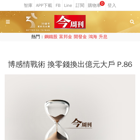
0
熱門：
鋼鐵股
富邦金
開發金
鴻海
升息
博感情戰術 換零錢換出億元大戶 P.86