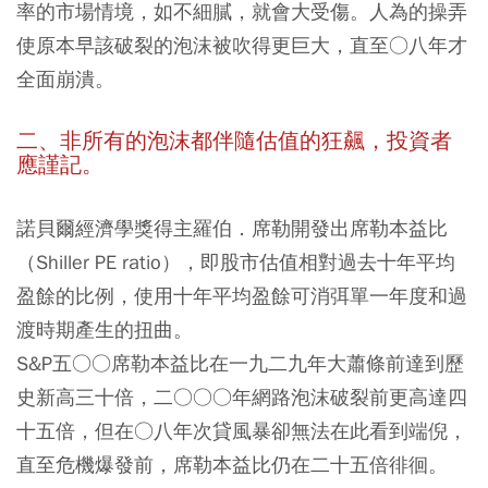
率的市場情境，如不細膩，就會大受傷。人為的操弄
使原本早該破裂的泡沫被吹得更巨大，直至○八年才
全面崩潰。
二、非所有的泡沫都伴隨估值的狂飆，投資者
應謹記。
諾貝爾經濟學獎得主羅伯．席勒開發出席勒本益比
（Shiller PE ratio），即股市估值相對過去十年平均
盈餘的比例，使用十年平均盈餘可消弭單一年度和過
渡時期產生的扭曲。
S&P五○○席勒本益比在一九二九年大蕭條前達到歷
史新高三十倍，二○○○年網路泡沫破裂前更高達四
十五倍，
但在○八年次貸風暴卻無法在此看到端倪，
直至危機爆發前，席勒本益比仍在二十五倍徘徊。