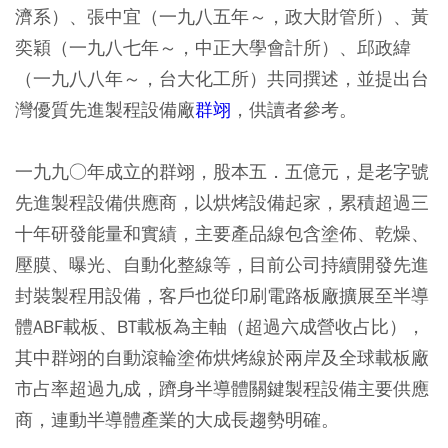
濟系）、張中宜（一九八五年～，政大財管所）、黃
奕穎（一九八七年～，中正大學會計所）、邱政緯
（一九八八年～，台大化工所）共同撰述，並提出台
灣優質先進製程設備廠
群翊
，供讀者參考。
一九九○年成立的群翊，股本五．五億元，是老字號
先進製程設備供應商，以烘烤設備起家，累積超過三
十年研發能量和實績，主要產品線包含塗佈、乾燥、
壓膜、曝光、自動化整線等，目前公司持續開發先進
封裝製程用設備，客戶也從印刷電路板廠擴展至半導
體ABF載板、BT載板為主軸（超過六成營收占比），
其中群翊的自動滾輪塗佈烘烤線於兩岸及全球載板廠
市占率超過九成，躋身半導體關鍵製程設備主要供應
商，連動半導體產業的大成長趨勢明確。