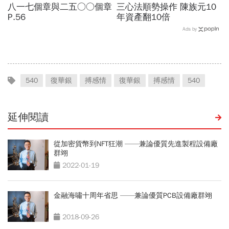
八一七個章與二五○○個章
三心法順勢操作 陳族元10
P.56
年資產翻10倍
Ads by
540
復華銀
搏感情
復華銀
搏感情
540
延伸閱讀
從加密貨幣到NFT狂潮 ——兼論優質先進製程設備廠
群翊
2022-01-19
金融海嘯十周年省思 ——兼論優質PCB設備廠群翊
2018-09-26