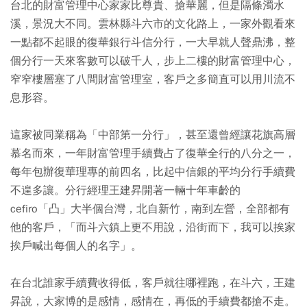
台北的財富管理中心家家比尊貴、搶華麗，但是隔條濁水
溪，景況大不同。雲林縣斗六市的文化路上，一家外觀看來
一點都不起眼的復華銀行斗信分行，一大早就人聲鼎沸，整
個分行一天來客數可以破千人，步上二樓的財富管理中心，
窄窄樓層塞了八間財富管理室，客戶之多簡直可以用川流不
息形容。
這家被同業稱為「中部第一分行」，甚至還曾經讓花旗高層
慕名而來，一年財富管理手續費占了復華全行的八分之一，
每年包辦復華理專的前四名，比起中信銀的平均分行手續費
不遑多讓。分行經理王建昇開著一輛十年車齡的
cefiro「凸」大半個台灣，北自新竹，南到左營，全部都有
他的客戶，「而斗六鎮上更不用說，沿街而下，我可以挨家
挨戶喊出每個人的名字」。
在台北誰家手續費收得低，客戶就往哪裡跑，在斗六，王建
昇說，大家博的是感情，感情在，再低的手續費都搶不走。