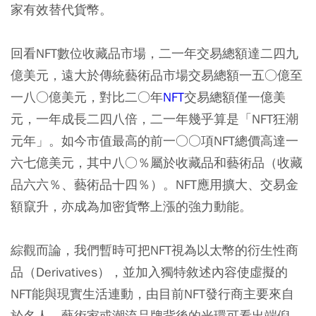
家有效替代貨幣。
回看NFT數位收藏品市場，二一年交易總額達二四九
億美元，遠大於傳統藝術品市場交易總額一五○億至
一八○億美元，對比二○年
NFT
交易總額僅一億美
元，一年成長二四八倍，二一年幾乎算是「NFT狂潮
元年」。如今市值最高的前一○○項NFT總價高達一
六七億美元，其中八○％屬於收藏品和藝術品（收藏
品六六％、藝術品十四％）。NFT應用擴大、交易金
額竄升，亦成為加密貨幣上漲的強力動能。
綜觀而論，我們暫時可把NFT視為以太幣的衍生性商
品（Derivatives），並加入獨特敘述內容使虛擬的
NFT能與現實生活連動，由目前NFT發行商主要來自
於名人、藝術家或潮流品牌背後的光環可看出端倪，