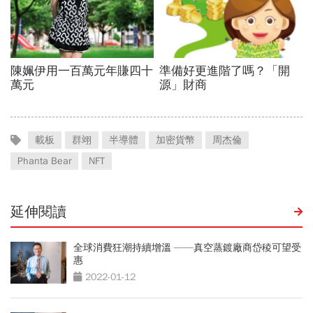
載板
群翊
半導體
加密貨幣
周杰倫
Phanta Bear
NFT
延伸閱讀
全球消費狂潮持續增溫 ——真空蒸鍍廠商岱稜可望受
惠
2022-01-12