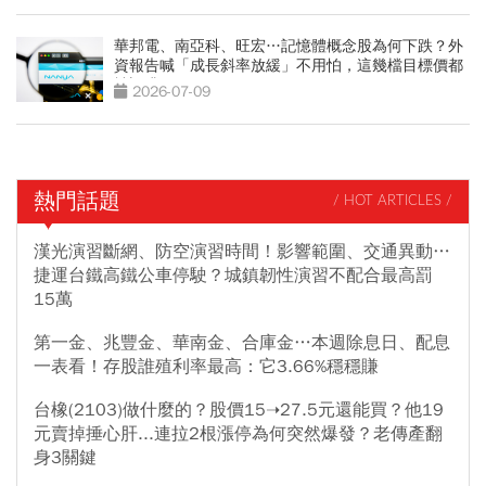
華邦電、南亞科、旺宏…記憶體概念股為何下跌？外
資報告喊「成長斜率放緩」不用怕，這幾檔目標價都
被調升
2026-07-09
熱門話題
/ HOT ARTICLES /
漢光演習斷網、防空演習時間！影響範圍、交通異動…
捷運台鐵高鐵公車停駛？城鎮韌性演習不配合最高罰
15萬
第一金、兆豐金、華南金、合庫金…本週除息日、配息
一表看！存股誰殖利率最高：它3.66%穩穩賺
台橡(2103)做什麼的？股價15➝27.5元還能買？他19
元賣掉捶心肝...連拉2根漲停為何突然爆發？老傳產翻
身3關鍵