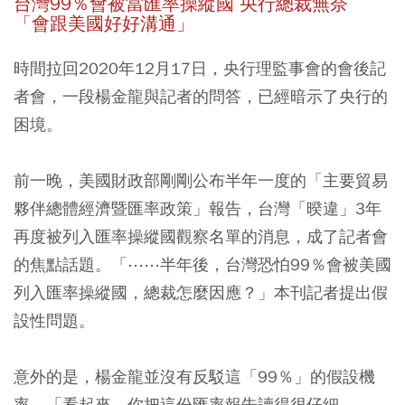
台灣99％會被當匯率操縱國 央行總裁無奈
「會跟美國好好溝通」
時間拉回2020年12月17日，央行理監事會的會後記
者會，一段楊金龍與記者的問答，已經暗示了央行的
困境。
前一晚，美國財政部剛剛公布半年一度的「主要貿易
夥伴總體經濟暨匯率政策」報告，台灣「暌違」3年
再度被列入匯率操縱國觀察名單的消息，成了記者會
的焦點話題。「⋯⋯半年後，台灣恐怕99％會被美國
列入匯率操縱國，總裁怎麼因應？」本刊記者提出假
設性問題。
意外的是，楊金龍並沒有反駁這「99％」的假設機
率，「看起來，你把這份匯率報告讀得很仔細