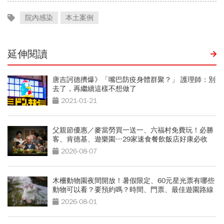
院內感染
本土案例
延伸閱讀
唐吉訶德擠爆》「嘴巴防疫身體群聚？」 護理師：別
去了，再繼續這樣不想做了
2021-01-21
父親節優惠／麥當勞買一送一、六福村免費玩！必勝
客、肯德基、遊樂園…29家速食餐飲飯店好康必收
2026-08-07
木柵動物園夜間開放！暑假限定、60元星光票有哪些
動物可以看？要預約嗎？時間、門票、最佳遊園路線
總整理
2026-08-01