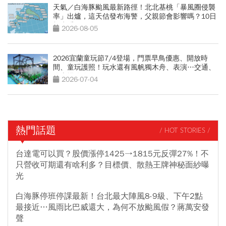
天氣／白海豚颱風最新路徑！北北基桃「暴風圈侵襲
率」出爐，這天估發布海警，父親節會影響嗎？10日
報先看
2026-08-05
2026宜蘭童玩節7/4登場，門票早鳥優惠、開放時
間、童玩護照！玩水還有風帆獨木舟、表演…交通、
停車場攻略
2026-07-04
熱門話題
/ HOT STORIES /
台達電可以買？股價漲停1425→1815元反彈27%！不
只營收可期還有啥利多？目標價、散熱王牌神秘面紗曝
光
白海豚停班停課最新！台北最大陣風8-9級、下午2點
最接近…風雨比巴威還大，為何不放颱風假？蔣萬安發
聲