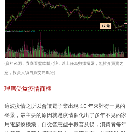
(資料來源 : 券商看盤軟體) (註 : 以上僅為數據揭露，無推介買賣之
意，投資人須自負交易風險)
理應受益疫情商機
這波疫情之所以會讓電子業出現 10 年來難得一見的
榮景，最主要的原因就是疫情催化出了多年不見的家
用電腦換機潮，自從智慧型手機普及後，消費者每年