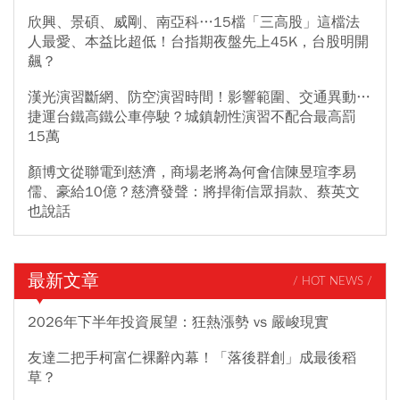
欣興、景碩、威剛、南亞科…15檔「三高股」這檔法
人最愛、本益比超低！台指期夜盤先上45K，台股明開
飆？
漢光演習斷網、防空演習時間！影響範圍、交通異動…
捷運台鐵高鐵公車停駛？城鎮韌性演習不配合最高罰
15萬
顏博文從聯電到慈濟，商場老將為何會信陳昱瑄李易
儒、豪給10億？慈濟發聲：將捍衛信眾捐款、蔡英文
也說話
最新文章
/ HOT NEWS /
2026年下半年投資展望：狂熱漲勢 vs 嚴峻現實
友達二把手柯富仁裸辭內幕！「落後群創」成最後稻
草？