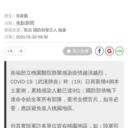
張家麒
焦點新聞
取自 國防部發言人 臉書
2021-01-20 09:30
+A
-A
加入收藏
衛福部立桃園醫院群聚感染疫情越演越烈，
COVID-19（武漢肺炎）昨（19）日再新增4例本
土案例，累積感染人數已達9位；國防部傍晚下
達命令給全軍所有部隊，要求全體官兵，如非必
要，應該避免進入桃園地區。
但其實陸軍許多單位皆在桃園地區，如：陸軍司