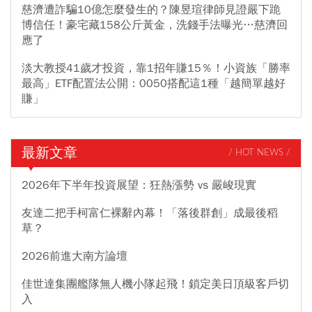
慈濟遭詐騙10億怎麼發生的？陳昱瑄律師見證嚴下跪
博信任！豪宅藏158公斤黃金，洗錢手法曝光…慈濟回
應了
淡大教授41歲才投資，靠1招年賺15％！小資族「勝率
最高」ETF配置法公開：0050搭配這1種「越簡單越好
賺」
最新文章
/ HOT NEWS /
2026年下半年投資展望：狂熱漲勢 vs 嚴峻現實
友達二把手柯富仁裸辭內幕！「落後群創」成最後稻
草？
2026前進大南方論壇
佳世達集團艦隊無人機小隊起飛！鎖定美日頂級客戶切
入