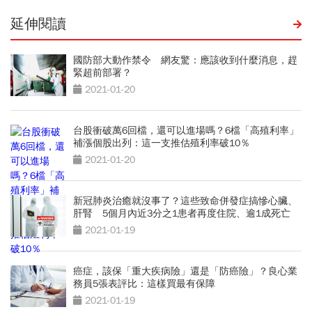
延伸閱讀
國防部大動作禁令 網友驚：應該收到什麼消息，趕
緊超前部署？
2021-01-20
台股衝破萬6回檔，還可以進場嗎？6檔「高殖利率」
補漲個股出列：這一支推估殖利率破10％
2021-01-20
新冠肺炎治癒就沒事了？這些致命併發症搞慘心臟、
肝腎 5個月內近3分之1患者再度住院、逾1成死亡
2021-01-19
癌症，該保「重大疾病險」還是「防癌險」？良心業
務員5張表評比：這樣買最有保障
2021-01-19