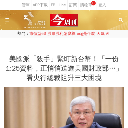
0
熱門：
市值型etf
股票股利怎麼算
esg是什麼
天氣
AI
美國派「殺手」緊盯新台幣！「一份
1:25資料，正悄悄送進美國財政部…」
看央行總裁阻升三大困境