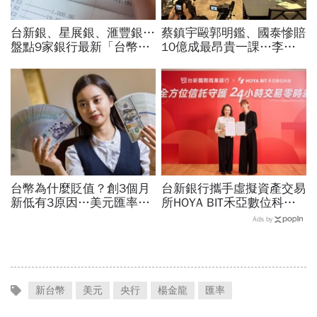
台新銀、星展銀、滙豐銀…
蔡鎮宇毆郭明鑑、國泰慘賠
盤點9家銀行最新「台幣高
10億成最昂貴一課…李長
利定存」，哪家方案最好？
庚率隊鞠躬致歉：不浪費一
各家優惠利率整理包
場好危機，啟動全面性體質
檢視
台幣為什麼貶值？創3個月
台新銀行攜手虛擬資產交易
新低有3原因…美元匯率接
所HOYA BIT禾亞數位科
下來怎麼走？央行點出後市
技，合作新台幣信託服務，
Ads by
兩大關鍵
全方位信託守護24小時交
易零時差
新台幣
美元
央行
楊金龍
匯率