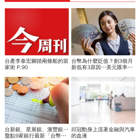
台產李泰宏腳踏兩條船的當
台幣為什麼貶值？創3個月
家術 P.90
新低有3原因…美元匯率接
下來怎麼走？央行點出後市
兩大關鍵
台新銀、星展銀、滙豐銀…
邱冠勳身上流著金融與汽車
盤點9家銀行最新「台幣高
的血液