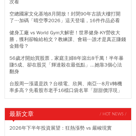
次看
空總國家文化基地8月開放！封閉90年古蹟大樓打開
了…加碼「晴空季2026」這天登場，16件作品必看
健身工廠 vs World Gym大解密！世界健身-KY營收大
勝，獲利卻輸給柏文？教練課、會籍…誰才是真正賺錢
金雞母？
56歲才開始買股票，家庭主婦8年滾出8千萬！半年暴
賺5成、卻在股災「輝達殺在最低點」...她靠3個心法
翻身
台股周一漲還是跌？台積電、欣興、南亞…8月V轉機
率多高？先看股市老手16檔口袋名單「甜甜價浮現」
最新文章
/ HOT NEWS /
2026年下半年投資展望：狂熱漲勢 vs 嚴峻現實