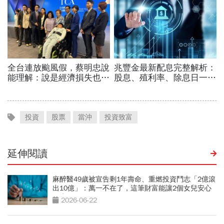
投資
股票
當沖
投資致富
延伸閱讀
麻醉醫49歲被宣告剩1年壽命、重燃投資鬥志「2億滾
出10億」：萬一不在了，這筆財富能讓2個女兒安心
一生
2026-06-22