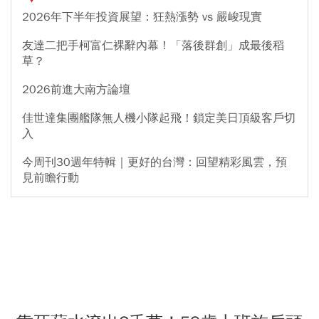
2026年下半年投資展望：狂熱漲勢 vs 嚴峻現實
友達二把手柯富仁裸辭內幕！「落後群創」成最後稻
草？
2026前進大南方論壇
佳世達集團艦隊無人機小隊起飛！鎖定美日頂級客戶切
入
今周刊30週年特輯｜更好的台灣：回望精彩風雲，預
見前瞻行動