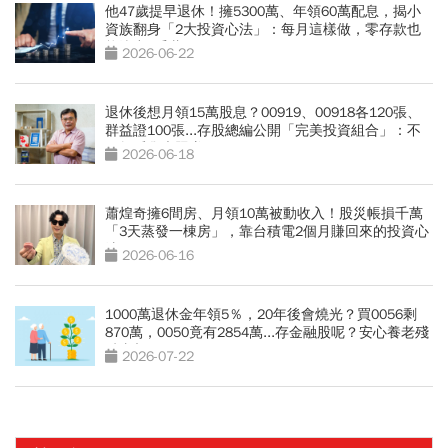
他47歲提早退休！擁5300萬、年領60萬配息，揭小
資族翻身「2大投資心法」：每月這樣做，零存款也
能滾出2千萬
2026-06-22
退休後想月領15萬股息？00919、00918各120張、
群益證100張...存股總編公開「完美投資組合」：不
盯盤睡覺也照賺
2026-06-18
蕭煌奇擁6間房、月領10萬被動收入！股災帳損千萬
「3天蒸發一棟房」，靠台積電2個月賺回來的投資心
法
2026-06-16
1000萬退休金年領5％，20年後會燒光？買0056剩
870萬，0050竟有2854萬...存金融股呢？安心養老殘
酷真相
2026-07-22