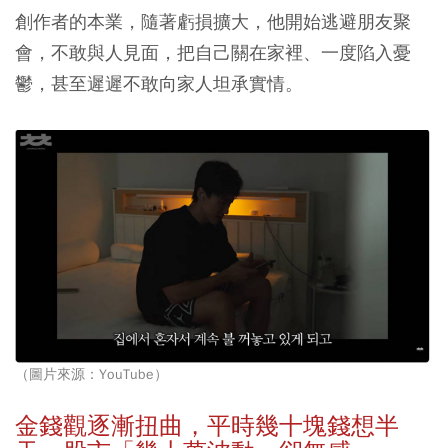
創作者的本業，隨著虧損擴大，他開始逃避朋友聚
會，不敢與人見面，把自己關在家裡、一度陷入憂
鬱，甚至遲遲不敢向家人坦承實情。
（圖片來源：YouTube）
金錢觀逐漸扭曲，平時幾十塊錢想半