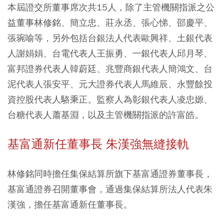
本屆證交所董事席次共15人，除了主管機關指派之公
益董事林修銘、簡立忠、莊永丞、張心悌、邵慶平、
張琬喻等，另外包括台銀法人代表歐興祥、土銀代表
人謝娟娟、台電代表人王振勇、一銀代表人邱月琴、
富邦證券代表人韓蔚廷、兆豐商銀代表人簡鴻文、台
泥代表人張安平、元大證券代表人馬維辰、永豐餘投
資控股代表人駱秉正。監察人為彰銀代表人凌忠嫄、
台糖代表人蕭基淵，以及主管機關指派的許富皓。
基富通新任董事長 朱漢強無縫接軌
林修銘同時擔任集保結算所旗下基富通證券董事長，
基富通證券召開董事會，通過集保結算所法人代表朱
漢強，擔任基富通新任董事長。