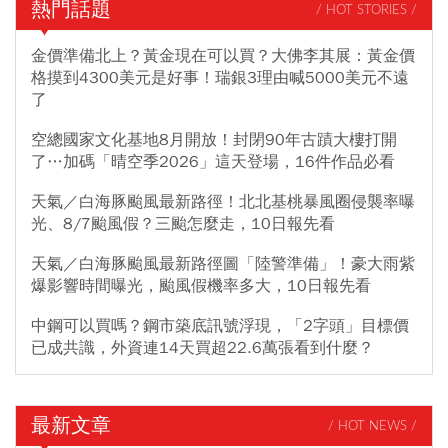
熱門話題
/ HOT STORIES /
金價準備北上？黃金現在可以買？大佛李其展：黃金價
格摸到4300美元是好事！瑞銀3理由喊5000美元不遠
了
空總國家文化基地8月開放！封閉90年古蹟大樓打開
了…加碼「晴空季2026」這天登場，16件作品必看
天氣／白海豚颱風最新路徑！北北基桃暴風圈侵襲率曝
光、8/7颱風假？三颱怎麼走，10日報先看
天氣／白海豚颱風最新路徑圖「陸警準備」！豪大雨紫
爆影響時間曝光，颱風假機率多大，10日報先看
中鋼可以買嗎？鋼市築底訊號浮現，「2字頭」目標價
已成共識，外資連14天買超22.6萬張看到什麼？
最新文章
/ HOT NEWS /