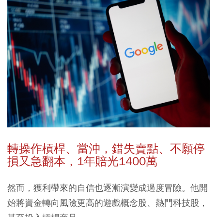
轉操作槓桿、當沖，錯失賣點、不願停
損又急翻本，1
年賠光1400
萬
然而，獲利帶來的自信也逐漸演變成過度冒險。他開
始將資金轉向風險更高的遊戲概念股、熱門科技股，