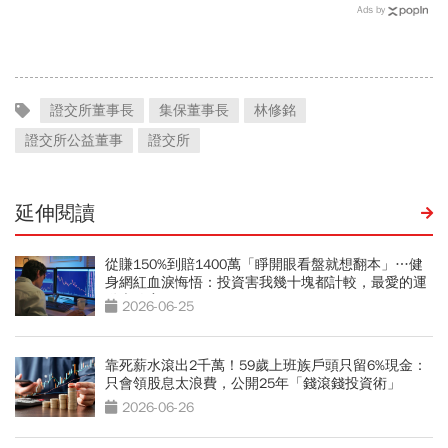
利定存」，哪家方案最好？
Ads by
各家優惠利率整理包
證交所董事長
集保董事長
林修銘
證交所公益董事
證交所
延伸閱讀
從賺150%到賠1400萬「睜開眼看盤就想翻本」…健
身網紅血淚悔悟：投資害我幾十塊都計較，最愛的運
動也放棄
2026-06-25
靠死薪水滾出2千萬！59歲上班族戶頭只留6%現金：
只會領股息太浪費，公開25年「錢滾錢投資術」
2026-06-26