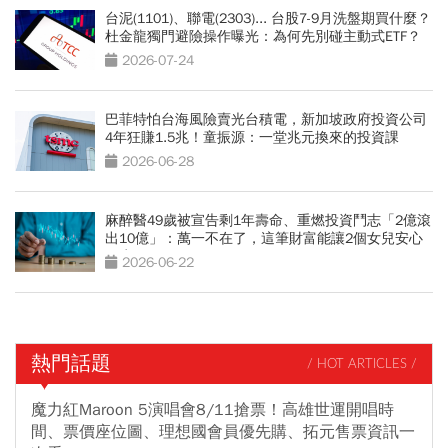
台泥(1101)、聯電(2303)... 台股7-9月洗盤期買什麼？
杜金龍獨門避險操作曝光：為何先別碰主動式ETF？
2026-07-24
巴菲特怕台海風險賣光台積電，新加坡政府投資公司
4年狂賺1.5兆！童振源：一堂兆元換來的投資課
2026-06-28
麻醉醫49歲被宣告剩1年壽命、重燃投資鬥志「2億滾
出10億」：萬一不在了，這筆財富能讓2個女兒安心
一生
2026-06-22
熱門話題
/ HOT ARTICLES /
魔力紅Maroon 5演唱會8/11搶票！高雄世運開唱時
間、票價座位圖、理想國會員優先購、拓元售票資訊一