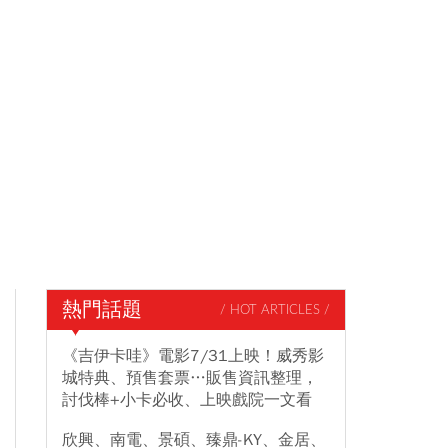
熱門話題
/ HOT ARTICLES /
《吉伊卡哇》電影7/31上映！威秀影
城特典、預售套票…販售資訊整理，
討伐棒+小卡必收、上映戲院一文看
欣興、南電、景碩、臻鼎-KY、金居、