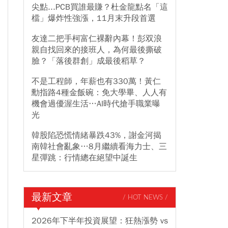
尖點...PCB買誰最賺？杜金龍點名「這
檔」爆炸性強漲，11月末升段首選
友達二把手柯富仁裸辭內幕！彭双浪
親自找回來的接班人，為何最後撕破
臉？「落後群創」成最後稻草？
不是工程師，年薪也有330萬！黃仁
勳指路4種金飯碗：免大學畢、人人有
機會過優渥生活…AI時代搶手職業曝
光
韓股陷恐慌情緒暴跌43%，謝金河揭
南韓社會亂象…8月繼續看海力士、三
星彈跳：行情總在絕望中誕生
最新文章
/ HOT NEWS /
2026年下半年投資展望：狂熱漲勢 vs