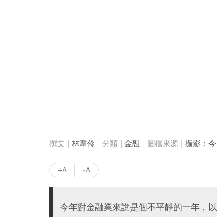
林韋伶
金融
攝影：今
+A
-A
今年對金融業來說是個不平靜的一年，以週