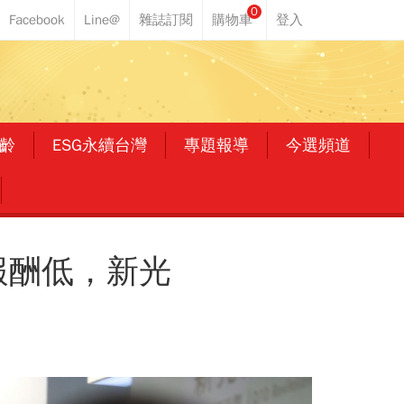
0
齡
ESG永續台灣
專題報導
今選頻道
報酬低，新光