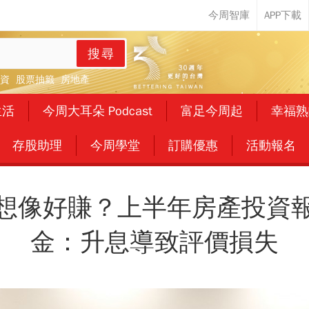
搜尋
資
股票抽籤
房地產
生活
今周大耳朵 Podcast
富足今周起
幸福熟
存股助理
今周學堂
訂購優惠
活動報名
想像好賺？上半年房產投資
金：升息導致評價損失