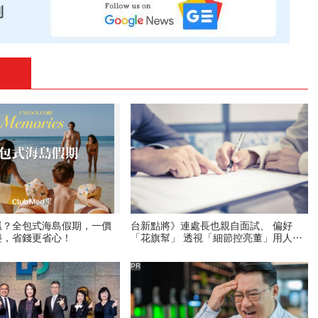
抓？全包式海島假期，一價
台新點將》連處長也親自面試、 偏好
樂，省錢更省心！
「花旗幫」 透視「細節控亮董」用人哲
學
PR