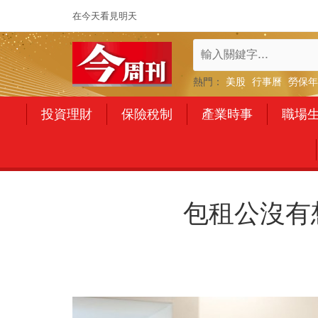
在今天看見明天
熱門：
美股
行事曆
勞保年
投資理財
保險稅制
產業時事
職場
包租公沒有