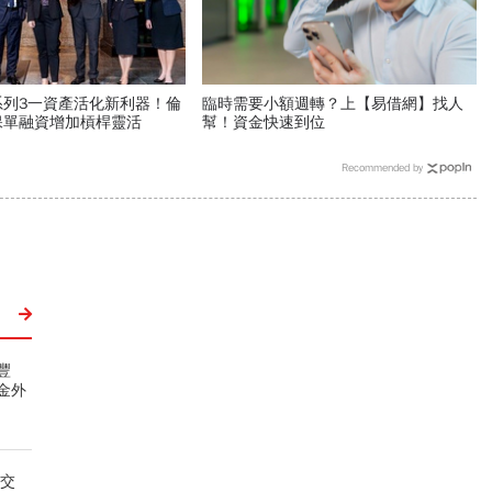
系列3一資產活化新利器！倫
臨時需要小額週轉？上【易借網】找人
保單融資增加槓桿靈活
幫！資金快速到位
Recommended by
豐
金外
證交