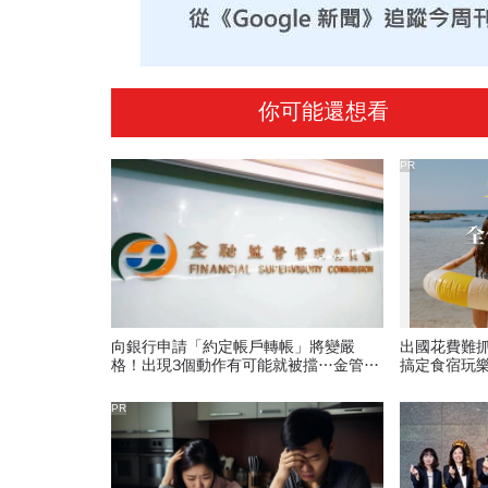
你可能還想看
PR
向銀行申請「約定帳戶轉帳」將變嚴
出國花費難
格！出現3個動作有可能就被擋…金管會
搞定食宿玩
近30條規範出爐
PR