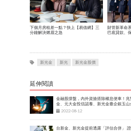
下個月房租差一點？快上【易借網】三
財管新革命
分鐘解決燃眉之急
巴底貸款、
新光金
新光
新光金股價
延伸閱讀
金融股撐盤，內外資搶搭除權息便車！兆
金、元大金投信認養、新光金臺企銀玉山
資補貨
2022-08-12
台新金、新光金提前透露「評估合併」 