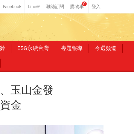
0
齡
ESG永續台灣
專題報導
今選頻道
金、玉山金發
沒資金