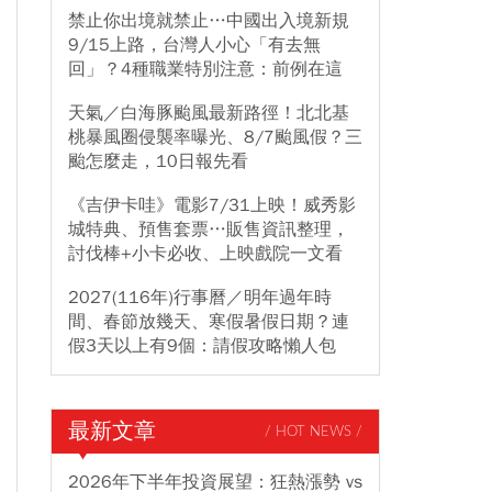
禁止你出境就禁止…中國出入境新規
9/15上路，台灣人小心「有去無
回」？4種職業特別注意：前例在這
天氣／白海豚颱風最新路徑！北北基
桃暴風圈侵襲率曝光、8/7颱風假？三
颱怎麼走，10日報先看
《吉伊卡哇》電影7/31上映！威秀影
城特典、預售套票…販售資訊整理，
討伐棒+小卡必收、上映戲院一文看
2027(116年)行事曆／明年過年時
間、春節放幾天、寒假暑假日期？連
假3天以上有9個：請假攻略懶人包
最新文章
/ HOT NEWS /
2026年下半年投資展望：狂熱漲勢 vs