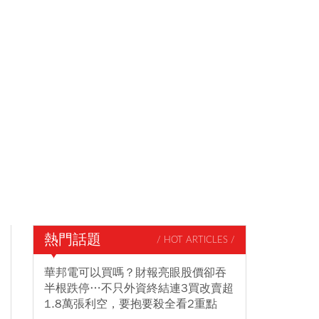
熱門話題
/ HOT ARTICLES /
華邦電可以買嗎？財報亮眼股價卻吞
半根跌停…不只外資終結連3買改賣超
1.8萬張利空，要抱要殺全看2重點