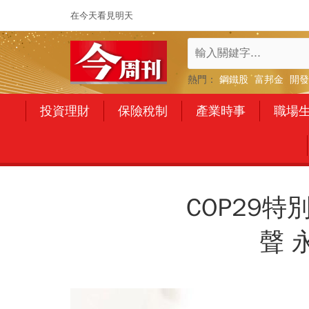
在今天看見明天
熱門：
鋼鐵股
富邦金
開發
投資理財
保險稅制
產業時事
職場
COP29
聲 