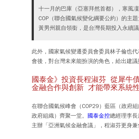
十一月的巴庫（亞塞拜然首都），寒風凜
COP（聯合國氣候變化綱要公約）的主
黃男州親自領銜，是台灣長期投入永續議
此外，國家氣候變遷委員會委員林子倫也代
會後，對台灣未來能扮演的角色，給出建議
國泰金》投資長程淑芬 從犀牛
金融合作與創新 才能帶來系統
在聯合國氣候峰會（COP29）藍區（政府
政府組織）齊聚一堂。
國泰金控
總經理李長
主辦「亞洲氣候金融會議」，程淑芬更身兼