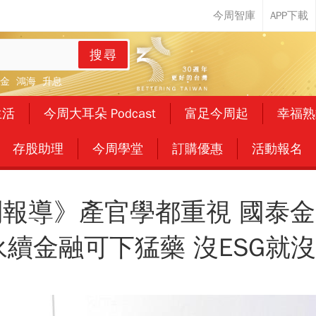
搜尋
金
鴻海
升息
生活
今周大耳朵 Podcast
富足今周起
幸福熟
存股助理
今周學堂
訂購優惠
活動報名
特別報導》產官學都重視 國泰
永續金融可下猛藥 沒ESG就