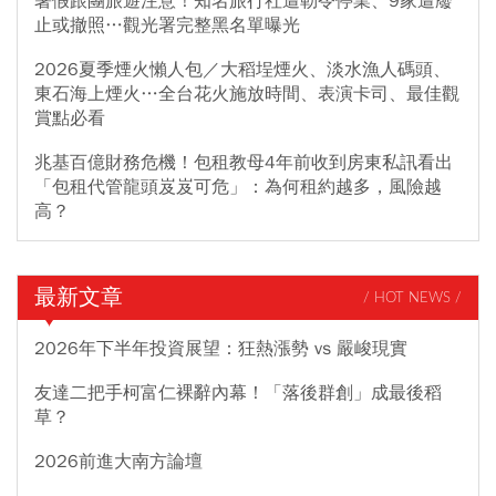
暑假跟團旅遊注意！知名旅行社遭勒令停業、9家遭廢
止或撤照…觀光署完整黑名單曝光
2026夏季煙火懶人包／大稻埕煙火、淡水漁人碼頭、
東石海上煙火…全台花火施放時間、表演卡司、最佳觀
賞點必看
兆基百億財務危機！包租教母4年前收到房東私訊看出
「包租代管龍頭岌岌可危」：為何租約越多，風險越
高？
最新文章
/ HOT NEWS /
2026年下半年投資展望：狂熱漲勢 vs 嚴峻現實
友達二把手柯富仁裸辭內幕！「落後群創」成最後稻
草？
2026前進大南方論壇