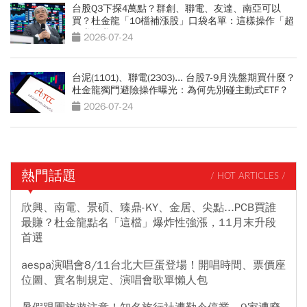
台股Q3下探4萬點？群創、聯電、友達、南亞可以
買？杜金龍「10檔補漲股」口袋名單：這樣操作「超
好賺的啦」
2026-07-24
台泥(1101)、聯電(2303)... 台股7-9月洗盤期買什麼？
杜金龍獨門避險操作曝光：為何先別碰主動式ETF？
2026-07-24
熱門話題
/ HOT ARTICLES /
欣興、南電、景碩、臻鼎-KY、金居、尖點...PCB買誰
最賺？杜金龍點名「這檔」爆炸性強漲，11月末升段
首選
aespa演唱會8/11台北大巨蛋登場！開唱時間、票價座
位圖、實名制規定、演唱會歌單懶人包