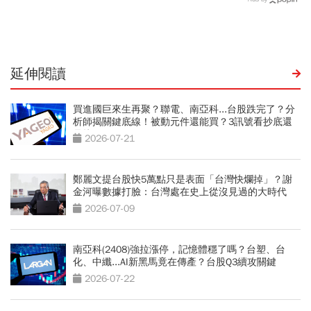
二哲學」：長官請自己卯下
去玩AI
延伸閱讀
買進國巨來生再聚？聯電、南亞科...台股跌完了？分
析師揭關鍵底線！被動元件還能買？3訊號看抄底還
是接刀
2026-07-21
鄭麗文提台股快5萬點只是表面「台灣快爛掉」？謝
金河曝數據打臉：台灣處在史上從沒見過的大時代
2026-07-09
南亞科(2408)強拉漲停，記憶體穩了嗎？台塑、台
化、中纖...AI新黑馬竟在傳產？台股Q3續攻關鍵
2026-07-22