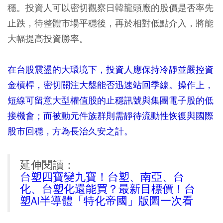
穩
。投資人可以密切觀察
日韓龍頭廠的股價是否率先
止跌
，待整體市場平穩後，再於相對低點介入，將能
大幅提高投資勝率。
在台股震盪的大環境下，投資人應保持冷靜並嚴控資
金槓桿，密切關注大盤能否迅速站回季線。操作上，
短線可留意大型權值股的止穩訊號與集團電子股的低
接機會；而被動元件族群則需靜待流動性恢復與國際
股市回穩，方為長治久安之計。
延伸閱讀：
台塑四寶變九寶！台塑、南亞、台
化、台塑化還能買？最新目標價！台
塑AI半導體「特化帝國」版圖一次看