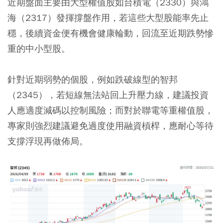
近期盤面主要由大型權值股如
台積電（2330）
與
鴻
海（2317）
發揮撐盤作用，若這些大型股能率先止
穩，後續資金便有機會健康輪動，回流至近期跌勢慘
重的中小型股。
針對近期弱勢的個股，例如跌破線型的
智邦
（2345）
，若短線無法站回上升壓力線，建議投資
人應適度減碼以控制風險；而對於聯電等重權值股，
專家則強烈建議避免過度使用融資槓桿，應耐心等待
支撐浮現再做佈局。