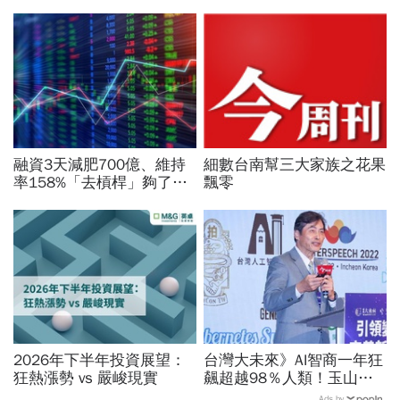
融資3天減肥700億、維持
細數台南幫三大家族之花果
率158%「去槓桿」夠了？
飄零
八大公股砸226億護盤，證
交所急發聲，台股4萬能穩
住？
2026年下半年投資展望：
台灣大未來》AI智商一年狂
狂熱漲勢 vs 嚴峻現實
飆超越98％人類！玉山金
控張智星揭密企業轉型「老
Ads by